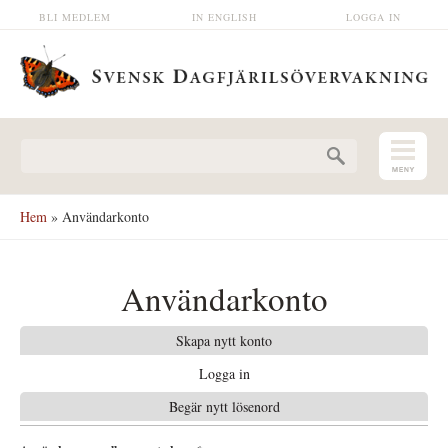
Hoppa till huvudinnehåll
BLI MEDLEM
IN ENGLISH
LOGGA IN
Sökformulär
Hem
» Användarkonto
Användarkonto
Skapa nytt konto
Logga in
(aktiv flik)
Begär nytt lösenord