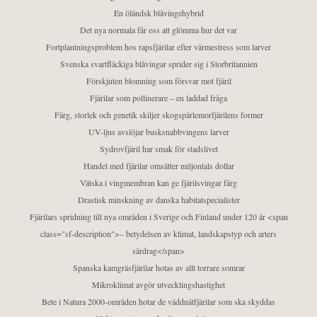
En öländsk blåvingehybrid
Det nya normala får oss att glömma hur det var
Fortplantningsproblem hos rapsfjärilar efter värmestress som larver
Svenska svartfläckiga blåvingar sprider sig i Storbritannien
Förskjuten blomning som försvar mot fjäril
Fjärilar som pollinerare – en laddad fråga
Färg, storlek och genetik skiljer skogspärlemorfjärilens former
UV-ljus avslöjar busksnabbvingens larver
Sydrovfjäril har smak för stadslivet
Handel med fjärilar omsätter miljontals dollar
Vätska i vingmembran kan ge fjärilsvingar färg
Drastisk minskning av danska habitatspecialister
Fjärilars spridning till nya områden i Sverige och Finland under 120 år <span
class="sf-description">– betydelsen av klimat, landskapstyp och arters
särdrag</span>
Spanska kamgräsfjärilar hotas av allt torrare somrar
Mikroklimat avgör utvecklingshastighet
Bete i Natura 2000-områden hotar de väddnätfjärilar som ska skyddas