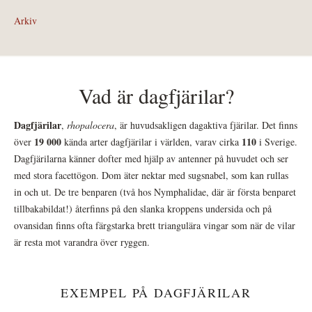
Arkiv
Vad är dagfjärilar?
Dagfjärilar
,
rhopalocera
, är huvudsakligen dagaktiva fjärilar. Det finns
19 000
110
över
kända arter dagfjärilar i världen, varav cirka
i Sverige.
Dagfjärilarna känner dofter med hjälp av antenner på huvudet och ser
med stora facettögon. Dom äter nektar med sugsnabel, som kan rullas
in och ut. De tre benparen (två hos Nymphalidae, där är första benparet
tillbakabildat!) återfinns på den slanka kroppens undersida och på
ovansidan finns ofta färgstarka brett triangulära vingar som när de vilar
är resta mot varandra över ryggen.
EXEMPEL PÅ DAGFJÄRILAR