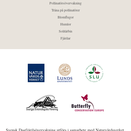
Pollinatörsövervakning
Träna på pollinatörer
Blomflugor
Humlor
Solitärbin
Fjärilar
Svensk Dagfjärilsövervakning utförs i samarbete med Naturvårdsverket,