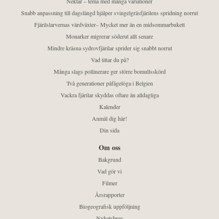
Nektar – tema med många variationer
Snabb anpassning till dagslängd hjälper svingelgräsfjärilens spridning norrut
Fjärilslarvernas värdväxter– Mycket mer än en midsommarbukett
Monarker migrerar söderut allt senare
Mindre kräsna sydrovfjärilar sprider sig snabbt norrut
Vad tittar du på?
Många slags pollinerare ger större bomullsskörd
Två generationer påfågelöga i Belgien
Vackra fjärilar skyddas oftare än alldagliga
Kalender
Anmäl dig här!
Din sida
Om oss
Bakgrund
Vad gör vi
Filmer
Årsrapporter
Biogeografisk uppföljning
Nyhetsbrev