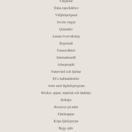
Vitfjärilar
Träna raps/kål/rov
VitfjärilarSpeed
Juvela vingar
Quizarkiv
Annan övervakning
Regionalt
Faunaväkteri
Internationellt
Atlasprojekt
Naturvård och fjärilar
EUs habitatdirektiv
Arter med åtgärdsprogram
Böcker, appar, material och länktips
Boktips
Resurser på nätet
Fjärilsappar
Köpa fjärilsprylar
Bygg själv