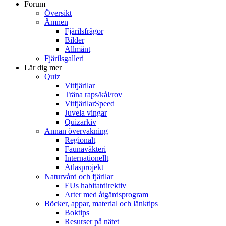
Forum
Översikt
Ämnen
Fjärilsfrågor
Bilder
Allmänt
Fjärilsgalleri
Lär dig mer
Quiz
Vitfjärilar
Träna raps/kål/rov
VitfjärilarSpeed
Juvela vingar
Quizarkiv
Annan övervakning
Regionalt
Faunaväkteri
Internationellt
Atlasprojekt
Naturvård och fjärilar
EUs habitatdirektiv
Arter med åtgärdsprogram
Böcker, appar, material och länktips
Boktips
Resurser på nätet