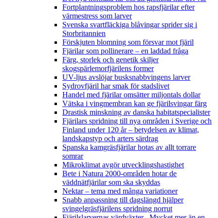
Fortplantningsproblem hos rapsfjärilar efter
värmestress som larver
Svenska svartfläckiga blåvingar sprider sig i
Storbritannien
Förskjuten blomning som försvar mot fjäril
Fjärilar som pollinerare – en laddad fråga
Färg, storlek och genetik skiljer
skogspärlemorfjärilens former
UV-ljus avslöjar busksnabbvingens larver
Sydrovfjäril har smak för stadslivet
Handel med fjärilar omsätter miljontals dollar
Vätska i vingmembran kan ge fjärilsvingar färg
Drastisk minskning av danska habitatspecialister
Fjärilars spridning till nya områden i Sverige och
Finland under 120 år
– betydelsen av klimat,
landskapstyp och arters särdrag
Spanska kamgräsfjärilar hotas av allt torrare
somrar
Mikroklimat avgör utvecklingshastighet
Bete i Natura 2000-områden hotar de
väddnätfjärilar som ska skyddas
Nektar – tema med många variationer
Snabb anpassning till dagslängd hjälper
svingelgräsfjärilens spridning norrut
Fjärilslarvernas värdväxter– Mycket mer än en