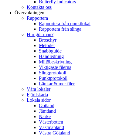
Butterfly Indicators
Kontakta oss
Övervakningen
Rapportera
Rapportera från punktlokal
Rapportera från slinga
Hur gör man?
Broschyr
Metoder
Snabbguide
Handledning
Miljöbeskrivning
Viktigaste filerna
Slingprotokoll
Punktprotokoll
Länkar & mer filer
Våra lokaler
Fjärilskarta
Lokala sidor
Gotland
Jämtland
Närke
Västerbotten
Västmanland
Västra Götaland