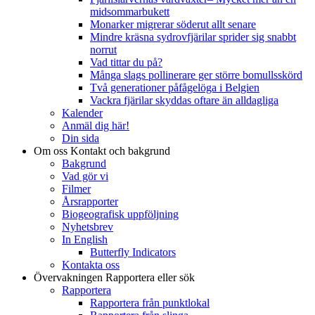
midsommarbukett
Monarker migrerar söderut allt senare
Mindre kräsna sydrovfjärilar sprider sig snabbt
norrut
Vad tittar du på?
Många slags pollinerare ger större bomullsskörd
Två generationer påfågelöga i Belgien
Vackra fjärilar skyddas oftare än alldagliga
Kalender
Anmäl dig här!
Din sida
Om oss
Kontakt och bakgrund
Bakgrund
Vad gör vi
Filmer
Årsrapporter
Biogeografisk uppföljning
Nyhetsbrev
In English
Butterfly Indicators
Kontakta oss
Övervakningen
Rapportera eller sök
Rapportera
Rapportera från punktlokal