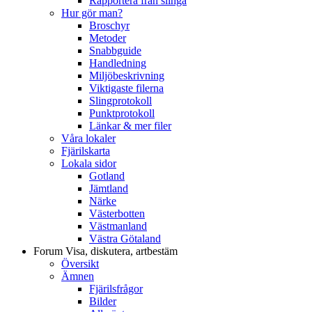
Rapportera från slinga
Hur gör man?
Broschyr
Metoder
Snabbguide
Handledning
Miljöbeskrivning
Viktigaste filerna
Slingprotokoll
Punktprotokoll
Länkar & mer filer
Våra lokaler
Fjärilskarta
Lokala sidor
Gotland
Jämtland
Närke
Västerbotten
Västmanland
Västra Götaland
Forum
Visa, diskutera, artbestäm
Översikt
Ämnen
Fjärilsfrågor
Bilder