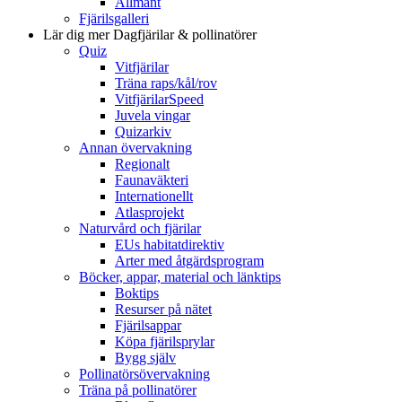
Allmänt
Fjärilsgalleri
Lär dig mer
Dagfjärilar & pollinatörer
Quiz
Vitfjärilar
Träna raps/kål/rov
VitfjärilarSpeed
Juvela vingar
Quizarkiv
Annan övervakning
Regionalt
Faunaväkteri
Internationellt
Atlasprojekt
Naturvård och fjärilar
EUs habitatdirektiv
Arter med åtgärdsprogram
Böcker, appar, material och länktips
Boktips
Resurser på nätet
Fjärilsappar
Köpa fjärilsprylar
Bygg själv
Pollinatörsövervakning
Träna på pollinatörer