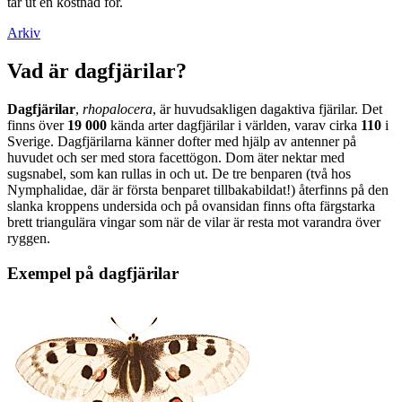
tar ut en kostnad för.
Arkiv
Vad är dagfjärilar?
Dagfjärilar
,
rhopalocera
, är huvudsakligen dagaktiva fjärilar. Det
finns över
19 000
kända arter dagfjärilar i världen, varav cirka
110
i
Sverige. Dagfjärilarna känner dofter med hjälp av antenner på
huvudet och ser med stora facettögon. Dom äter nektar med
sugsnabel, som kan rullas in och ut. De tre benparen (två hos
Nymphalidae, där är första benparet tillbakabildat!) återfinns på den
slanka kroppens undersida och på ovansidan finns ofta färgstarka
brett triangulära vingar som när de vilar är resta mot varandra över
ryggen.
Exempel på dagfjärilar