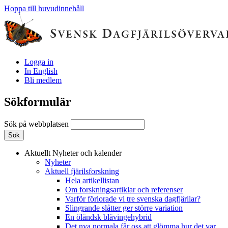
Hoppa till huvudinnehåll
Logga in
In English
Bli medlem
Sökformulär
Sök på webbplatsen
Aktuellt
Nyheter och kalender
Nyheter
Aktuell fjärilsforskning
Hela artikellistan
Om forskningsartiklar och referenser
Varför förlorade vi tre svenska dagfjärilar?
Slingrande slåtter ger större variation
En öländsk blåvingehybrid
Det nya normala får oss att glömma hur det var