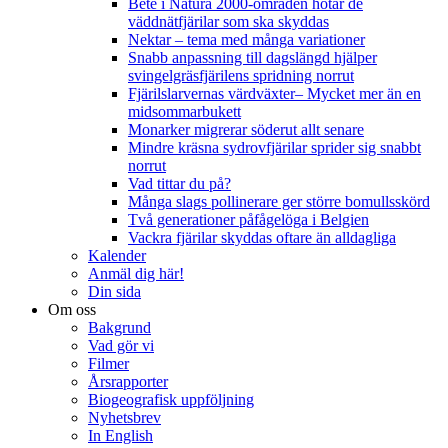
Bete i Natura 2000-områden hotar de
väddnätfjärilar som ska skyddas
Nektar – tema med många variationer
Snabb anpassning till dagslängd hjälper
svingelgräsfjärilens spridning norrut
Fjärilslarvernas värdväxter– Mycket mer än en
midsommarbukett
Monarker migrerar söderut allt senare
Mindre kräsna sydrovfjärilar sprider sig snabbt
norrut
Vad tittar du på?
Många slags pollinerare ger större bomullsskörd
Två generationer påfågelöga i Belgien
Vackra fjärilar skyddas oftare än alldagliga
Kalender
Anmäl dig här!
Din sida
Om oss
Bakgrund
Vad gör vi
Filmer
Årsrapporter
Biogeografisk uppföljning
Nyhetsbrev
In English