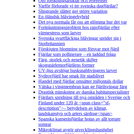
Om forskningsartiklar och referenser
Varför förlorade vi tre svenska dagfjärilar?
Slingrande slåtter ger större variation
En öländsk blåvingehybrid
Det nya normala får oss att glömma hur det var
Fortplantningsproblem hos rapsfjärilar efter
värmestress som larver
Svenska svartfläckiga blåvingar sprider sig i
Storbritannien
Förskjuten blomning som försvar mot fjäril
Fjärilar som pollinerare – en laddad fråga
Färg, storlek och genetik skiljer
skogspärlemorfjärilens former
UV-ljus avslöjar busksnabbvingens larver
Sydrovfjäril har smak för stadslivet
Handel med fjärilar omsätter miljontals dollar
Vätska i vingmembran kan ge fjärilsvingar färg
Drastisk minskning av danska habitatspecialister
Fjärilars spridning till nya områden i Sverige och
Finland under 120 år <span class="sf-
description">– betydelsen av klimat,
landskapstyp och arters särdrag</span>
Spanska kamgräsfjärilar hotas av allt torrare
somrar
Mikroklimat avgör utvecklingshastighet