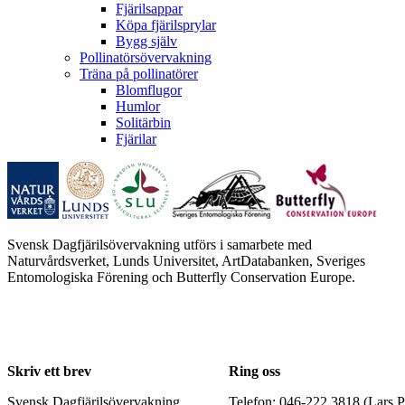
Fjärilsappar
Köpa fjärilsprylar
Bygg själv
Pollinatörsövervakning
Träna på pollinatörer
Blomflugor
Humlor
Solitärbin
Fjärilar
Svensk Dagfjärilsövervakning utförs i samarbete med
Naturvårdsverket, Lunds Universitet, ArtDatabanken, Sveriges
Entomologiska Förening och Butterfly Conservation Europe.
Skriv ett brev
Ring oss
Svensk Dagfjärilsövervakning
Telefon: 046-222 3818 (Lars P