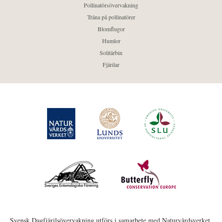
Pollinatörsövervakning
Träna på pollinatörer
Blomflugor
Humlor
Solitärbin
Fjärilar
Svensk Dagfjärilsövervakning utförs i samarbete med Naturvårdsverket,