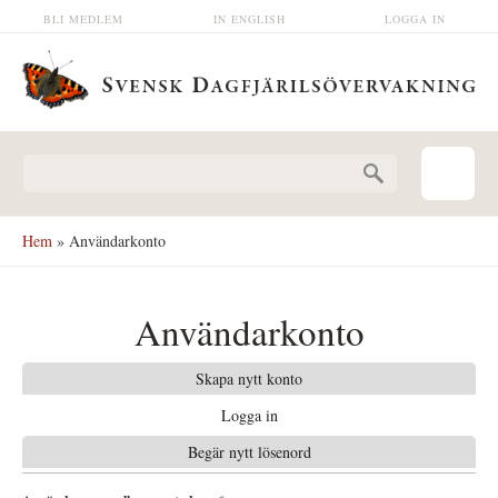
Hoppa till huvudinnehåll
BLI MEDLEM
IN ENGLISH
LOGGA IN
Sökformulär
Hem
» Användarkonto
Användarkonto
Skapa nytt konto
Logga in
(aktiv flik)
Begär nytt lösenord