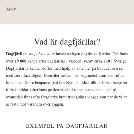
Arkiv
Vad är dagfjärilar?
Dagfjärilar
,
rhopalocera
, är huvudsakligen dagaktiva fjärilar. Det finns
19 000
110
över
kända arter dagfjärilar i världen, varav cirka
i Sverige.
Dagfjärilarna känner dofter med hjälp av antenner på huvudet och ser
med stora facettögon. Dom äter nektar med sugsnabel, som kan rullas
in och ut. De tre benparen (två hos Nymphalidae, där är första benparet
tillbakabildat!) återfinns på den slanka kroppens undersida och på
ovansidan finns ofta färgstarka brett triangulära vingar som när de vilar
är resta mot varandra över ryggen.
EXEMPEL PÅ DAGFJÄRILAR