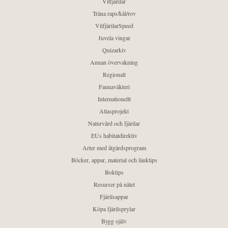
Vitfjärilar
Träna raps/kål/rov
VitfjärilarSpeed
Juvela vingar
Quizarkiv
Annan övervakning
Regionalt
Faunaväkteri
Internationellt
Atlasprojekt
Naturvård och fjärilar
EUs habitatdirektiv
Arter med åtgärdsprogram
Böcker, appar, material och länktips
Boktips
Resurser på nätet
Fjärilsappar
Köpa fjärilsprylar
Bygg själv