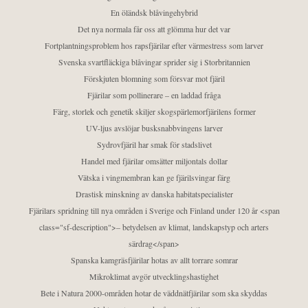
En öländsk blåvingehybrid
Det nya normala får oss att glömma hur det var
Fortplantningsproblem hos rapsfjärilar efter värmestress som larver
Svenska svartfläckiga blåvingar sprider sig i Storbritannien
Förskjuten blomning som försvar mot fjäril
Fjärilar som pollinerare – en laddad fråga
Färg, storlek och genetik skiljer skogspärlemorfjärilens former
UV-ljus avslöjar busksnabbvingens larver
Sydrovfjäril har smak för stadslivet
Handel med fjärilar omsätter miljontals dollar
Vätska i vingmembran kan ge fjärilsvingar färg
Drastisk minskning av danska habitatspecialister
Fjärilars spridning till nya områden i Sverige och Finland under 120 år <span
class="sf-description">– betydelsen av klimat, landskapstyp och arters
särdrag</span>
Spanska kamgräsfjärilar hotas av allt torrare somrar
Mikroklimat avgör utvecklingshastighet
Bete i Natura 2000-områden hotar de väddnätfjärilar som ska skyddas