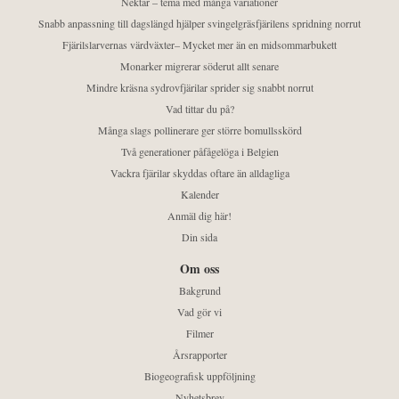
Nektar – tema med många variationer
Snabb anpassning till dagslängd hjälper svingelgräsfjärilens spridning norrut
Fjärilslarvernas värdväxter– Mycket mer än en midsommarbukett
Monarker migrerar söderut allt senare
Mindre kräsna sydrovfjärilar sprider sig snabbt norrut
Vad tittar du på?
Många slags pollinerare ger större bomullsskörd
Två generationer påfågelöga i Belgien
Vackra fjärilar skyddas oftare än alldagliga
Kalender
Anmäl dig här!
Din sida
Om oss
Bakgrund
Vad gör vi
Filmer
Årsrapporter
Biogeografisk uppföljning
Nyhetsbrev