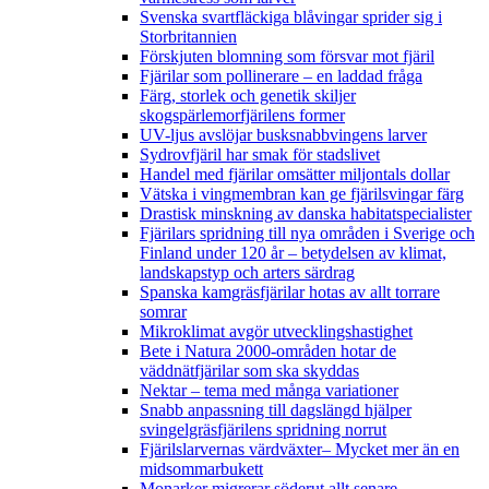
Svenska svartfläckiga blåvingar sprider sig i
Storbritannien
Förskjuten blomning som försvar mot fjäril
Fjärilar som pollinerare – en laddad fråga
Färg, storlek och genetik skiljer
skogspärlemorfjärilens former
UV-ljus avslöjar busksnabbvingens larver
Sydrovfjäril har smak för stadslivet
Handel med fjärilar omsätter miljontals dollar
Vätska i vingmembran kan ge fjärilsvingar färg
Drastisk minskning av danska habitatspecialister
Fjärilars spridning till nya områden i Sverige och
Finland under 120 år
– betydelsen av klimat,
landskapstyp och arters särdrag
Spanska kamgräsfjärilar hotas av allt torrare
somrar
Mikroklimat avgör utvecklingshastighet
Bete i Natura 2000-områden hotar de
väddnätfjärilar som ska skyddas
Nektar – tema med många variationer
Snabb anpassning till dagslängd hjälper
svingelgräsfjärilens spridning norrut
Fjärilslarvernas värdväxter– Mycket mer än en
midsommarbukett
Monarker migrerar söderut allt senare