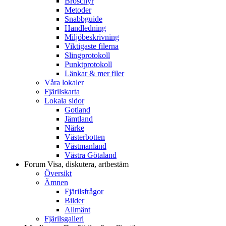
Broschyr
Metoder
Snabbguide
Handledning
Miljöbeskrivning
Viktigaste filerna
Slingprotokoll
Punktprotokoll
Länkar & mer filer
Våra lokaler
Fjärilskarta
Lokala sidor
Gotland
Jämtland
Närke
Västerbotten
Västmanland
Västra Götaland
Forum
Visa, diskutera, artbestäm
Översikt
Ämnen
Fjärilsfrågor
Bilder
Allmänt
Fjärilsgalleri