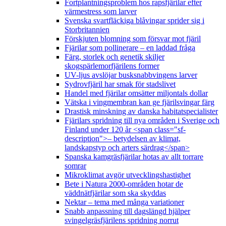
Fortplantningsproblem hos rapsfjärilar efter
värmestress som larver
Svenska svartfläckiga blåvingar sprider sig i
Storbritannien
Förskjuten blomning som försvar mot fjäril
Fjärilar som pollinerare – en laddad fråga
Färg, storlek och genetik skiljer
skogspärlemorfjärilens former
UV-ljus avslöjar busksnabbvingens larver
Sydrovfjäril har smak för stadslivet
Handel med fjärilar omsätter miljontals dollar
Vätska i vingmembran kan ge fjärilsvingar färg
Drastisk minskning av danska habitatspecialister
Fjärilars spridning till nya områden i Sverige och
Finland under 120 år <span class="sf-
description">– betydelsen av klimat,
landskapstyp och arters särdrag</span>
Spanska kamgräsfjärilar hotas av allt torrare
somrar
Mikroklimat avgör utvecklingshastighet
Bete i Natura 2000-områden hotar de
väddnätfjärilar som ska skyddas
Nektar – tema med många variationer
Snabb anpassning till dagslängd hjälper
svingelgräsfjärilens spridning norrut