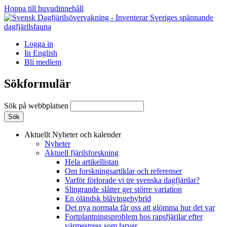
Hoppa till huvudinnehåll
Logga in
In English
Bli medlem
Sökformulär
Sök på webbplatsen
Aktuellt
Nyheter och kalender
Nyheter
Aktuell fjärilsforskning
Hela artikellistan
Om forskningsartiklar och referenser
Varför förlorade vi tre svenska dagfjärilar?
Slingrande slåtter ger större variation
En öländsk blåvingehybrid
Det nya normala får oss att glömma hur det var
Fortplantningsproblem hos rapsfjärilar efter
värmestress som larver