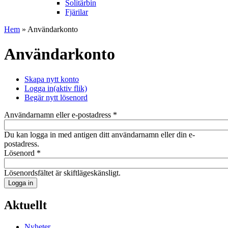
Solitärbin
Fjärilar
Hem
» Användarkonto
Användarkonto
Skapa nytt konto
Logga in
(aktiv flik)
Begär nytt lösenord
Användarnamn eller e-postadress
*
Du kan logga in med antigen ditt användarnamn eller din e-
postadress.
Lösenord
*
Lösenordsfältet är skiftlägeskänsligt.
Aktuellt
Nyheter