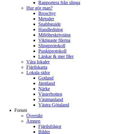
Rapportera från slinga
Hur gör man?
Broschyr
Metoder
Snabbguide
Handledning
Miljöbeskrivning
Viktigaste filerna
Slingprotokoll
Punktprotokoll
Länkar & mer filer
Våra lokaler
Fjärilskarta
Lokala sidor
Gotland
Jämtland
Närke
Västerbotten
Västmanland
Västra Götaland
Forum
Översikt
Ämnen
Fjärilsfrågor
Bilder