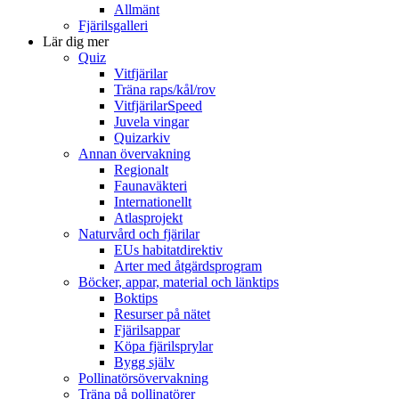
Allmänt
Fjärilsgalleri
Lär dig mer
Quiz
Vitfjärilar
Träna raps/kål/rov
VitfjärilarSpeed
Juvela vingar
Quizarkiv
Annan övervakning
Regionalt
Faunaväkteri
Internationellt
Atlasprojekt
Naturvård och fjärilar
EUs habitatdirektiv
Arter med åtgärdsprogram
Böcker, appar, material och länktips
Boktips
Resurser på nätet
Fjärilsappar
Köpa fjärilsprylar
Bygg själv
Pollinatörsövervakning
Träna på pollinatörer