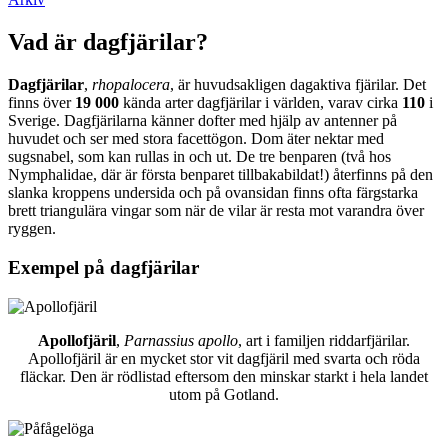
Vad är dagfjärilar?
Dagfjärilar
,
rhopalocera
, är huvudsakligen dagaktiva fjärilar. Det
finns över
19 000
kända arter dagfjärilar i världen, varav cirka
110
i
Sverige. Dagfjärilarna känner dofter med hjälp av antenner på
huvudet och ser med stora facettögon. Dom äter nektar med
sugsnabel, som kan rullas in och ut. De tre benparen (två hos
Nymphalidae, där är första benparet tillbakabildat!) återfinns på den
slanka kroppens undersida och på ovansidan finns ofta färgstarka
brett triangulära vingar som när de vilar är resta mot varandra över
ryggen.
Exempel på dagfjärilar
Apollofjäril
,
Parnassius apollo
, art i familjen riddarfjärilar.
Apollofjäril är en mycket stor vit dagfjäril med svarta och röda
fläckar. Den är rödlistad eftersom den minskar starkt i hela landet
utom på Gotland.