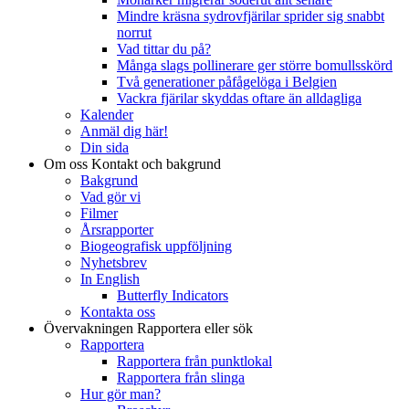
Mindre kräsna sydrovfjärilar sprider sig snabbt
norrut
Vad tittar du på?
Många slags pollinerare ger större bomullsskörd
Två generationer påfågelöga i Belgien
Vackra fjärilar skyddas oftare än alldagliga
Kalender
Anmäl dig här!
Din sida
Om oss
Kontakt och bakgrund
Bakgrund
Vad gör vi
Filmer
Årsrapporter
Biogeografisk uppföljning
Nyhetsbrev
In English
Butterfly Indicators
Kontakta oss
Övervakningen
Rapportera eller sök
Rapportera
Rapportera från punktlokal
Rapportera från slinga
Hur gör man?