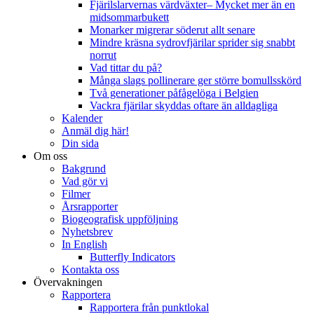
Fjärilslarvernas värdväxter– Mycket mer än en
midsommarbukett
Monarker migrerar söderut allt senare
Mindre kräsna sydrovfjärilar sprider sig snabbt
norrut
Vad tittar du på?
Många slags pollinerare ger större bomullsskörd
Två generationer påfågelöga i Belgien
Vackra fjärilar skyddas oftare än alldagliga
Kalender
Anmäl dig här!
Din sida
Om oss
Bakgrund
Vad gör vi
Filmer
Årsrapporter
Biogeografisk uppföljning
Nyhetsbrev
In English
Butterfly Indicators
Kontakta oss
Övervakningen
Rapportera
Rapportera från punktlokal