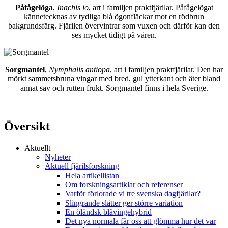
Påfågelöga
,
Inachis io
, art i familjen praktfjärilar. Påfågelögat
kännetecknas av tydliga blå ögonfläckar mot en rödbrun
bakgrundsfärg. Fjärilen övervintrar som vuxen och därför kan den
ses mycket tidigt på våren.
Sorgmantel
,
Nymphalis antiopa
, art i familjen praktfjärilar. Den har
mörkt sammetsbruna vingar med bred, gul ytterkant och äter bland
annat sav och rutten frukt. Sorgmantel finns i hela Sverige.
Översikt
Aktuellt
Nyheter
Aktuell fjärilsforskning
Hela artikellistan
Om forskningsartiklar och referenser
Varför förlorade vi tre svenska dagfjärilar?
Slingrande slåtter ger större variation
En öländsk blåvingehybrid
Det nya normala får oss att glömma hur det var