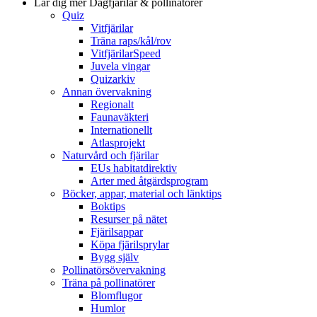
Lär dig mer
Dagfjärilar & pollinatörer
Quiz
Vitfjärilar
Träna raps/kål/rov
VitfjärilarSpeed
Juvela vingar
Quizarkiv
Annan övervakning
Regionalt
Faunaväkteri
Internationellt
Atlasprojekt
Naturvård och fjärilar
EUs habitatdirektiv
Arter med åtgärdsprogram
Böcker, appar, material och länktips
Boktips
Resurser på nätet
Fjärilsappar
Köpa fjärilsprylar
Bygg själv
Pollinatörsövervakning
Träna på pollinatörer
Blomflugor
Humlor