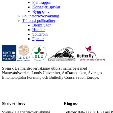
Fjärilsappar
Köpa fjärilsprylar
Bygg själv
Pollinatörsövervakning
Träna på pollinatörer
Blomflugor
Humlor
Solitärbin
Fjärilar
Svensk Dagfjärilsövervakning utförs i samarbete med
Naturvårdsverket, Lunds Universitet, ArtDatabanken, Sveriges
Entomologiska Förening och Butterfly Conservation Europe.
Skriv ett brev
Ring oss
Svensk Dagfjärilsövervakning
Telefon: 046-222 3818 (Lars P