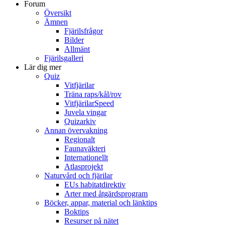
Forum
Översikt
Ämnen
Fjärilsfrågor
Bilder
Allmänt
Fjärilsgalleri
Lär dig mer
Quiz
Vitfjärilar
Träna raps/kål/rov
VitfjärilarSpeed
Juvela vingar
Quizarkiv
Annan övervakning
Regionalt
Faunaväkteri
Internationellt
Atlasprojekt
Naturvård och fjärilar
EUs habitatdirektiv
Arter med åtgärdsprogram
Böcker, appar, material och länktips
Boktips
Resurser på nätet