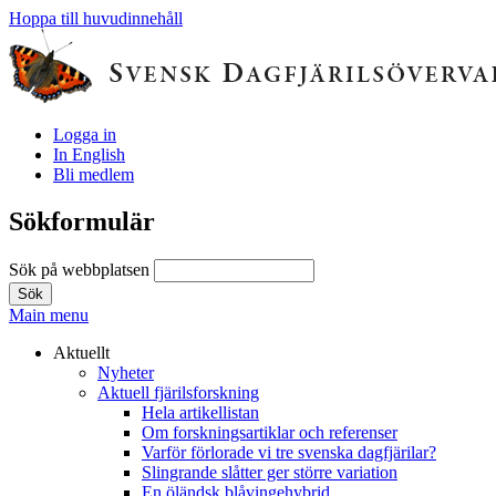
Hoppa till huvudinnehåll
Logga in
In English
Bli medlem
Sökformulär
Sök på webbplatsen
Main menu
Aktuellt
Nyheter
Aktuell fjärilsforskning
Hela artikellistan
Om forskningsartiklar och referenser
Varför förlorade vi tre svenska dagfjärilar?
Slingrande slåtter ger större variation
En öländsk blåvingehybrid