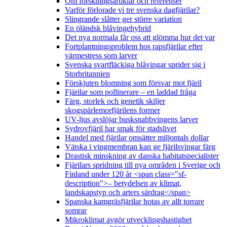
Om forskningsartiklar och referenser
Varför förlorade vi tre svenska dagfjärilar?
Slingrande slåtter ger större variation
En öländsk blåvingehybrid
Det nya normala får oss att glömma hur det var
Fortplantningsproblem hos rapsfjärilar efter
värmestress som larver
Svenska svartfläckiga blåvingar sprider sig i
Storbritannien
Förskjuten blomning som försvar mot fjäril
Fjärilar som pollinerare – en laddad fråga
Färg, storlek och genetik skiljer
skogspärlemorfjärilens former
UV-ljus avslöjar busksnabbvingens larver
Sydrovfjäril har smak för stadslivet
Handel med fjärilar omsätter miljontals dollar
Vätska i vingmembran kan ge fjärilsvingar färg
Drastisk minskning av danska habitatspecialister
Fjärilars spridning till nya områden i Sverige och
Finland under 120 år <span class="sf-
description">– betydelsen av klimat,
landskapstyp och arters särdrag</span>
Spanska kamgräsfjärilar hotas av allt torrare
somrar
Mikroklimat avgör utvecklingshastighet