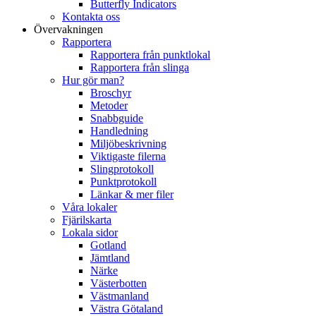
Butterfly Indicators
Kontakta oss
Övervakningen
Rapportera
Rapportera från punktlokal
Rapportera från slinga
Hur gör man?
Broschyr
Metoder
Snabbguide
Handledning
Miljöbeskrivning
Viktigaste filerna
Slingprotokoll
Punktprotokoll
Länkar & mer filer
Våra lokaler
Fjärilskarta
Lokala sidor
Gotland
Jämtland
Närke
Västerbotten
Västmanland
Västra Götaland