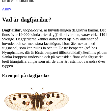
tar ut en kostnad för.
Arkiv
Vad är dagfjärilar?
Dagfjärilar
,
rhopalocera
, är huvudsakligen dagaktiva fjärilar. Det
finns över
19 000
kända arter dagfjärilar i världen, varav cirka
110
i
Sverige. Dagfjärilarna känner dofter med hjälp av antenner på
huvudet och ser med stora facettögon. Dom äter nektar med
sugsnabel, som kan rullas in och ut. De tre benparen (två hos
Nymphalidae, där är första benparet tillbakabildat!) återfinns på den
slanka kroppens undersida och på ovansidan finns ofta färgstarka
brett triangulära vingar som när de vilar är resta mot varandra över
ryggen.
Exempel på dagfjärilar