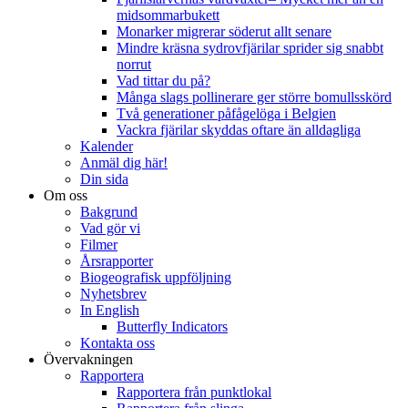
midsommarbukett
Monarker migrerar söderut allt senare
Mindre kräsna sydrovfjärilar sprider sig snabbt
norrut
Vad tittar du på?
Många slags pollinerare ger större bomullsskörd
Två generationer påfågelöga i Belgien
Vackra fjärilar skyddas oftare än alldagliga
Kalender
Anmäl dig här!
Din sida
Om oss
Bakgrund
Vad gör vi
Filmer
Årsrapporter
Biogeografisk uppföljning
Nyhetsbrev
In English
Butterfly Indicators
Kontakta oss
Övervakningen
Rapportera
Rapportera från punktlokal