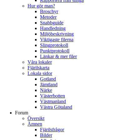
Rapportera från slinga
Hur gör man?
Broschyr
Metoder
Snabbguide
Handledning
Miljöbeskrivning
Viktigaste filerna
Slingprotokoll
Punktprotokoll
Länkar & mer filer
Våra lokaler
Fjärilskarta
Lokala sidor
Gotland
Jämtland
Närke
Västerbotten
Västmanland
Västra Götaland
Forum
Översikt
Ämnen
Fjärilsfrågor
Bilder