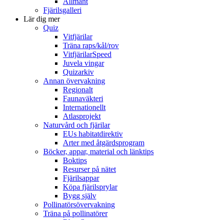
Allmänt
Fjärilsgalleri
Lär dig mer
Quiz
Vitfjärilar
Träna raps/kål/rov
VitfjärilarSpeed
Juvela vingar
Quizarkiv
Annan övervakning
Regionalt
Faunaväkteri
Internationellt
Atlasprojekt
Naturvård och fjärilar
EUs habitatdirektiv
Arter med åtgärdsprogram
Böcker, appar, material och länktips
Boktips
Resurser på nätet
Fjärilsappar
Köpa fjärilsprylar
Bygg själv
Pollinatörsövervakning
Träna på pollinatörer