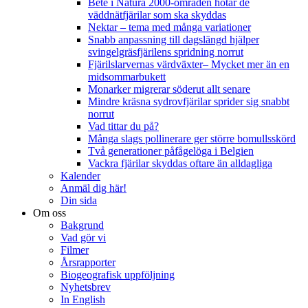
Bete i Natura 2000-områden hotar de
väddnätfjärilar som ska skyddas
Nektar – tema med många variationer
Snabb anpassning till dagslängd hjälper
svingelgräsfjärilens spridning norrut
Fjärilslarvernas värdväxter– Mycket mer än en
midsommarbukett
Monarker migrerar söderut allt senare
Mindre kräsna sydrovfjärilar sprider sig snabbt
norrut
Vad tittar du på?
Många slags pollinerare ger större bomullsskörd
Två generationer påfågelöga i Belgien
Vackra fjärilar skyddas oftare än alldagliga
Kalender
Anmäl dig här!
Din sida
Om oss
Bakgrund
Vad gör vi
Filmer
Årsrapporter
Biogeografisk uppföljning
Nyhetsbrev
In English