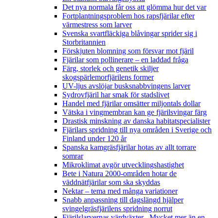
Det nya normala får oss att glömma hur det var
Fortplantningsproblem hos rapsfjärilar efter
värmestress som larver
Svenska svartfläckiga blåvingar sprider sig i
Storbritannien
Förskjuten blomning som försvar mot fjäril
Fjärilar som pollinerare – en laddad fråga
Färg, storlek och genetik skiljer
skogspärlemorfjärilens former
UV-ljus avslöjar busksnabbvingens larver
Sydrovfjäril har smak för stadslivet
Handel med fjärilar omsätter miljontals dollar
Vätska i vingmembran kan ge fjärilsvingar färg
Drastisk minskning av danska habitatspecialister
Fjärilars spridning till nya områden i Sverige och
Finland under 120 år
Spanska kamgräsfjärilar hotas av allt torrare
somrar
Mikroklimat avgör utvecklingshastighet
Bete i Natura 2000-områden hotar de
väddnätfjärilar som ska skyddas
Nektar – tema med många variationer
Snabb anpassning till dagslängd hjälper
svingelgräsfjärilens spridning norrut
Fjärilslarvernas värdväxter– Mycket mer än en