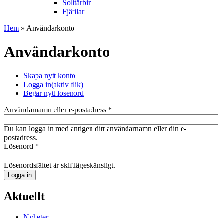
Solitärbin
Fjärilar
Hem
» Användarkonto
Användarkonto
Skapa nytt konto
Logga in
(aktiv flik)
Begär nytt lösenord
Användarnamn eller e-postadress
*
Du kan logga in med antigen ditt användarnamn eller din e-
postadress.
Lösenord
*
Lösenordsfältet är skiftlägeskänsligt.
Aktuellt
Nyheter