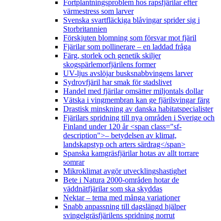
Fortplantningsproblem hos rapsfjärilar efter
värmestress som larver
Svenska svartfläckiga blåvingar sprider sig i
Storbritannien
Förskjuten blomning som försvar mot fjäril
Fjärilar som pollinerare – en laddad fråga
Färg, storlek och genetik skiljer
skogspärlemorfjärilens former
UV-ljus avslöjar busksnabbvingens larver
Sydrovfjäril har smak för stadslivet
Handel med fjärilar omsätter miljontals dollar
Vätska i vingmembran kan ge fjärilsvingar färg
Drastisk minskning av danska habitatspecialister
Fjärilars spridning till nya områden i Sverige och
Finland under 120 år <span class="sf-
description">– betydelsen av klimat,
landskapstyp och arters särdrag</span>
Spanska kamgräsfjärilar hotas av allt torrare
somrar
Mikroklimat avgör utvecklingshastighet
Bete i Natura 2000-områden hotar de
väddnätfjärilar som ska skyddas
Nektar – tema med många variationer
Snabb anpassning till dagslängd hjälper
svingelgräsfjärilens spridning norrut