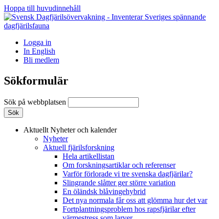
Hoppa till huvudinnehåll
Logga in
In English
Bli medlem
Sökformulär
Sök på webbplatsen
Aktuellt
Nyheter och kalender
Nyheter
Aktuell fjärilsforskning
Hela artikellistan
Om forskningsartiklar och referenser
Varför förlorade vi tre svenska dagfjärilar?
Slingrande slåtter ger större variation
En öländsk blåvingehybrid
Det nya normala får oss att glömma hur det var
Fortplantningsproblem hos rapsfjärilar efter
värmestress som larver