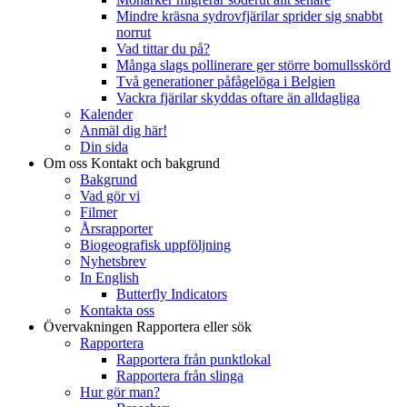
Mindre kräsna sydrovfjärilar sprider sig snabbt
norrut
Vad tittar du på?
Många slags pollinerare ger större bomullsskörd
Två generationer påfågelöga i Belgien
Vackra fjärilar skyddas oftare än alldagliga
Kalender
Anmäl dig här!
Din sida
Om oss
Kontakt och bakgrund
Bakgrund
Vad gör vi
Filmer
Årsrapporter
Biogeografisk uppföljning
Nyhetsbrev
In English
Butterfly Indicators
Kontakta oss
Övervakningen
Rapportera eller sök
Rapportera
Rapportera från punktlokal
Rapportera från slinga
Hur gör man?