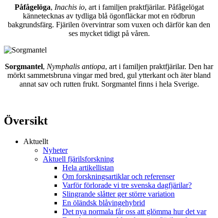
Påfågelöga
,
Inachis io
, art i familjen praktfjärilar. Påfågelögat
kännetecknas av tydliga blå ögonfläckar mot en rödbrun
bakgrundsfärg. Fjärilen övervintrar som vuxen och därför kan den
ses mycket tidigt på våren.
Sorgmantel
,
Nymphalis antiopa
, art i familjen praktfjärilar. Den har
mörkt sammetsbruna vingar med bred, gul ytterkant och äter bland
annat sav och rutten frukt. Sorgmantel finns i hela Sverige.
Översikt
Aktuellt
Nyheter
Aktuell fjärilsforskning
Hela artikellistan
Om forskningsartiklar och referenser
Varför förlorade vi tre svenska dagfjärilar?
Slingrande slåtter ger större variation
En öländsk blåvingehybrid
Det nya normala får oss att glömma hur det var