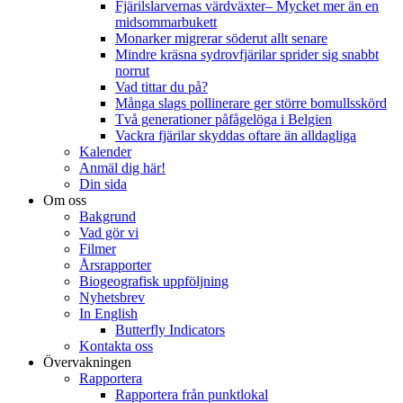
Fjärilslarvernas värdväxter– Mycket mer än en
midsommarbukett
Monarker migrerar söderut allt senare
Mindre kräsna sydrovfjärilar sprider sig snabbt
norrut
Vad tittar du på?
Många slags pollinerare ger större bomullsskörd
Två generationer påfågelöga i Belgien
Vackra fjärilar skyddas oftare än alldagliga
Kalender
Anmäl dig här!
Din sida
Om oss
Bakgrund
Vad gör vi
Filmer
Årsrapporter
Biogeografisk uppföljning
Nyhetsbrev
In English
Butterfly Indicators
Kontakta oss
Övervakningen
Rapportera
Rapportera från punktlokal