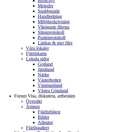
Broschyr
Metoder
Snabbguide
Handledning
Miljöbeskrivning
Viktigaste filerna
Slingprotokoll
Punktprotokoll
Länkar & mer filer
Våra lokaler
Fjärilskarta
Lokala sidor
Gotland
Jämtland
Närke
Västerbotten
Västmanland
Västra Götaland
Forum
Visa, diskutera, artbestäm
Översikt
Ämnen
Fjärilsfrågor
Bilder
Allmänt
Fjärilsgalleri