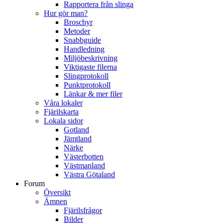
Rapportera från slinga
Hur gör man?
Broschyr
Metoder
Snabbguide
Handledning
Miljöbeskrivning
Viktigaste filerna
Slingprotokoll
Punktprotokoll
Länkar & mer filer
Våra lokaler
Fjärilskarta
Lokala sidor
Gotland
Jämtland
Närke
Västerbotten
Västmanland
Västra Götaland
Forum
Översikt
Ämnen
Fjärilsfrågor
Bilder