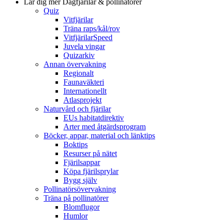
Lär dig mer
Dagfjärilar & pollinatörer
Quiz
Vitfjärilar
Träna raps/kål/rov
VitfjärilarSpeed
Juvela vingar
Quizarkiv
Annan övervakning
Regionalt
Faunaväkteri
Internationellt
Atlasprojekt
Naturvård och fjärilar
EUs habitatdirektiv
Arter med åtgärdsprogram
Böcker, appar, material och länktips
Boktips
Resurser på nätet
Fjärilsappar
Köpa fjärilsprylar
Bygg själv
Pollinatörsövervakning
Träna på pollinatörer
Blomflugor
Humlor