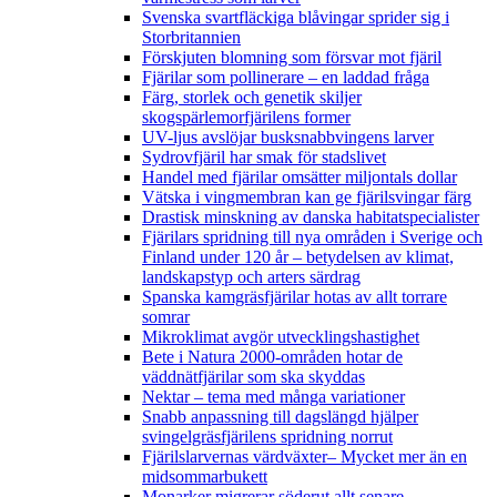
Svenska svartfläckiga blåvingar sprider sig i
Storbritannien
Förskjuten blomning som försvar mot fjäril
Fjärilar som pollinerare – en laddad fråga
Färg, storlek och genetik skiljer
skogspärlemorfjärilens former
UV-ljus avslöjar busksnabbvingens larver
Sydrovfjäril har smak för stadslivet
Handel med fjärilar omsätter miljontals dollar
Vätska i vingmembran kan ge fjärilsvingar färg
Drastisk minskning av danska habitatspecialister
Fjärilars spridning till nya områden i Sverige och
Finland under 120 år
– betydelsen av klimat,
landskapstyp och arters särdrag
Spanska kamgräsfjärilar hotas av allt torrare
somrar
Mikroklimat avgör utvecklingshastighet
Bete i Natura 2000-områden hotar de
väddnätfjärilar som ska skyddas
Nektar – tema med många variationer
Snabb anpassning till dagslängd hjälper
svingelgräsfjärilens spridning norrut
Fjärilslarvernas värdväxter– Mycket mer än en
midsommarbukett
Monarker migrerar söderut allt senare