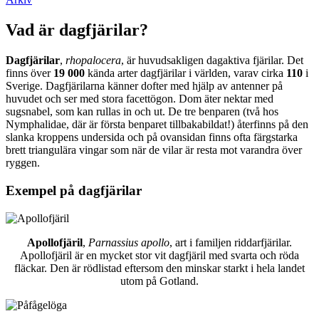
Vad är dagfjärilar?
Dagfjärilar
,
rhopalocera
, är huvudsakligen dagaktiva fjärilar. Det
finns över
19 000
kända arter dagfjärilar i världen, varav cirka
110
i
Sverige. Dagfjärilarna känner dofter med hjälp av antenner på
huvudet och ser med stora facettögon. Dom äter nektar med
sugsnabel, som kan rullas in och ut. De tre benparen (två hos
Nymphalidae, där är första benparet tillbakabildat!) återfinns på den
slanka kroppens undersida och på ovansidan finns ofta färgstarka
brett triangulära vingar som när de vilar är resta mot varandra över
ryggen.
Exempel på dagfjärilar
Apollofjäril
,
Parnassius apollo
, art i familjen riddarfjärilar.
Apollofjäril är en mycket stor vit dagfjäril med svarta och röda
fläckar. Den är rödlistad eftersom den minskar starkt i hela landet
utom på Gotland.