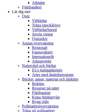
Allmänt
Fjärilsgalleri
Lär dig mer
Quiz
Vitfjärilar
Träna raps/kål/rov
VitfjärilarSpeed
Juvela vingar
Quizarkiv
Annan övervakning
Regionalt
Faunaväkteri
Internationellt
Atlasprojekt
Naturvård och fjärilar
EUs habitatdirektiv
Arter med åtgärdsprogram
Böcker, appar, material och länktips
Boktips
Resurser på nätet
Fjärilsappar
Köpa fjärilsprylar
Bygg själv
Pollinatörsövervakning
Träna på pollinatörer