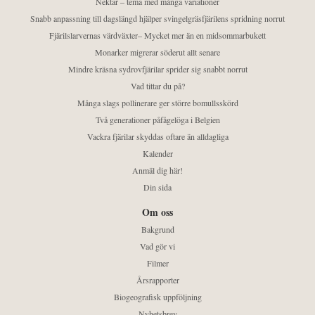
Nektar – tema med många variationer
Snabb anpassning till dagslängd hjälper svingelgräsfjärilens spridning norrut
Fjärilslarvernas värdväxter– Mycket mer än en midsommarbukett
Monarker migrerar söderut allt senare
Mindre kräsna sydrovfjärilar sprider sig snabbt norrut
Vad tittar du på?
Många slags pollinerare ger större bomullsskörd
Två generationer påfågelöga i Belgien
Vackra fjärilar skyddas oftare än alldagliga
Kalender
Anmäl dig här!
Din sida
Om oss
Bakgrund
Vad gör vi
Filmer
Årsrapporter
Biogeografisk uppföljning
Nyhetsbrev