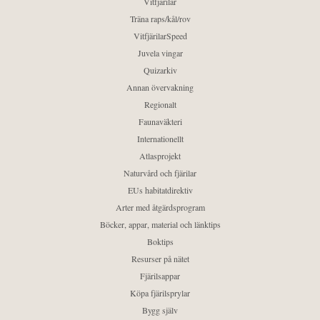
Vitfjärilar
Träna raps/kål/rov
VitfjärilarSpeed
Juvela vingar
Quizarkiv
Annan övervakning
Regionalt
Faunaväkteri
Internationellt
Atlasprojekt
Naturvård och fjärilar
EUs habitatdirektiv
Arter med åtgärdsprogram
Böcker, appar, material och länktips
Boktips
Resurser på nätet
Fjärilsappar
Köpa fjärilsprylar
Bygg själv