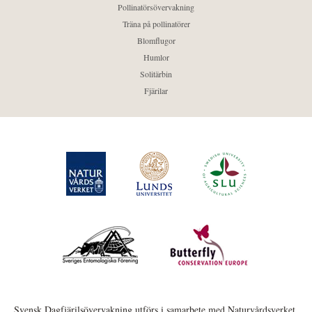
Pollinatörsövervakning
Träna på pollinatörer
Blomflugor
Humlor
Solitärbin
Fjärilar
Svensk Dagfjärilsövervakning utförs i samarbete med Naturvårdsverket,