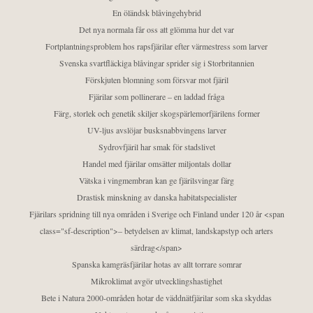
En öländsk blåvingehybrid
Det nya normala får oss att glömma hur det var
Fortplantningsproblem hos rapsfjärilar efter värmestress som larver
Svenska svartfläckiga blåvingar sprider sig i Storbritannien
Förskjuten blomning som försvar mot fjäril
Fjärilar som pollinerare – en laddad fråga
Färg, storlek och genetik skiljer skogspärlemorfjärilens former
UV-ljus avslöjar busksnabbvingens larver
Sydrovfjäril har smak för stadslivet
Handel med fjärilar omsätter miljontals dollar
Vätska i vingmembran kan ge fjärilsvingar färg
Drastisk minskning av danska habitatspecialister
Fjärilars spridning till nya områden i Sverige och Finland under 120 år <span
class="sf-description">– betydelsen av klimat, landskapstyp och arters
särdrag</span>
Spanska kamgräsfjärilar hotas av allt torrare somrar
Mikroklimat avgör utvecklingshastighet
Bete i Natura 2000-områden hotar de väddnätfjärilar som ska skyddas