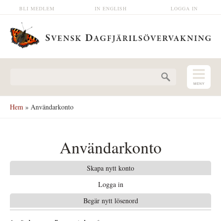
Hoppa till huvudinnehåll
BLI MEDLEM
IN ENGLISH
LOGGA IN
Sökformulär
Hem
» Användarkonto
Användarkonto
Skapa nytt konto
Logga in
(aktiv flik)
Begär nytt lösenord