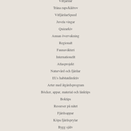
Vitfjärilar
Träna raps/kål/rov
VitfjärilarSpeed
Juvela vingar
Quizarkiv
Annan övervakning
Regionalt
Faunaväkteri
Internationellt
Atlasprojekt
Naturvård och fjärilar
EUs habitatdirektiv
Arter med åtgärdsprogram
Böcker, appar, material och länktips
Boktips
Resurser på nätet
Fjärilsappar
Köpa fjärilsprylar
Bygg själv