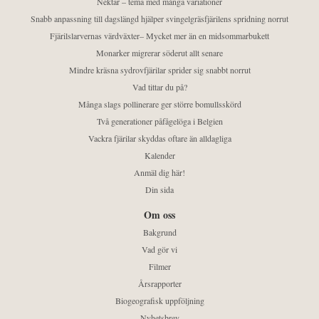
Nektar – tema med många variationer
Snabb anpassning till dagslängd hjälper svingelgräsfjärilens spridning norrut
Fjärilslarvernas värdväxter– Mycket mer än en midsommarbukett
Monarker migrerar söderut allt senare
Mindre kräsna sydrovfjärilar sprider sig snabbt norrut
Vad tittar du på?
Många slags pollinerare ger större bomullsskörd
Två generationer påfågelöga i Belgien
Vackra fjärilar skyddas oftare än alldagliga
Kalender
Anmäl dig här!
Din sida
Om oss
Bakgrund
Vad gör vi
Filmer
Årsrapporter
Biogeografisk uppföljning
Nyhetsbrev