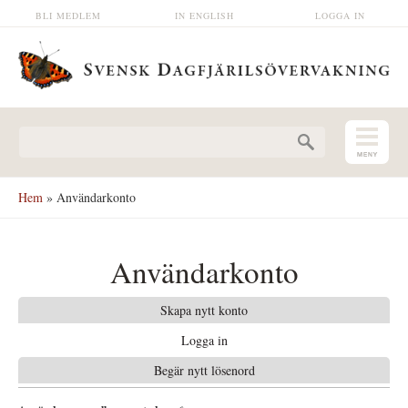
Hoppa till huvudinnehåll
BLI MEDLEM
IN ENGLISH
LOGGA IN
Sökformulär
Hem
» Användarkonto
Användarkonto
Skapa nytt konto
Logga in
(aktiv flik)
Begär nytt lösenord