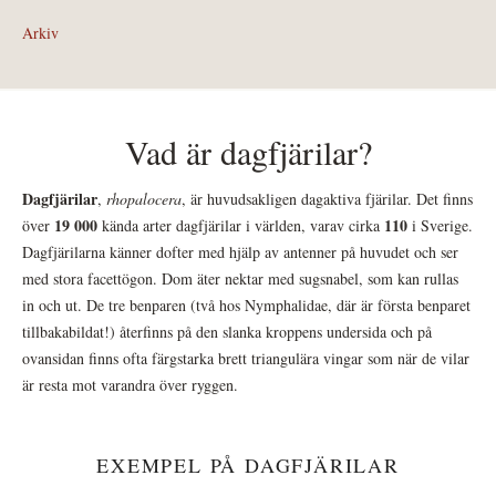
Arkiv
Vad är dagfjärilar?
Dagfjärilar
,
rhopalocera
, är huvudsakligen dagaktiva fjärilar. Det finns
19 000
110
över
kända arter dagfjärilar i världen, varav cirka
i Sverige.
Dagfjärilarna känner dofter med hjälp av antenner på huvudet och ser
med stora facettögon. Dom äter nektar med sugsnabel, som kan rullas
in och ut. De tre benparen (två hos Nymphalidae, där är första benparet
tillbakabildat!) återfinns på den slanka kroppens undersida och på
ovansidan finns ofta färgstarka brett triangulära vingar som när de vilar
är resta mot varandra över ryggen.
EXEMPEL PÅ DAGFJÄRILAR