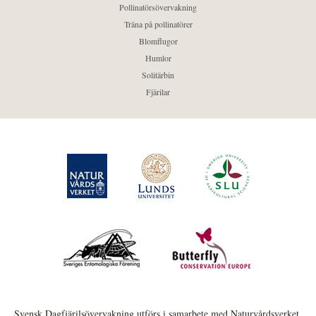
Pollinatörsövervakning
Träna på pollinatörer
Blomflugor
Humlor
Solitärbin
Fjärilar
Svensk Dagfjärilsövervakning utförs i samarbete med Naturvårdsverket,