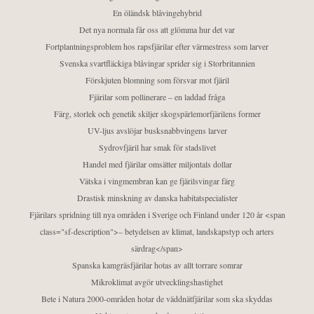
En öländsk blåvingehybrid
Det nya normala får oss att glömma hur det var
Fortplantningsproblem hos rapsfjärilar efter värmestress som larver
Svenska svartfläckiga blåvingar sprider sig i Storbritannien
Förskjuten blomning som försvar mot fjäril
Fjärilar som pollinerare – en laddad fråga
Färg, storlek och genetik skiljer skogspärlemorfjärilens former
UV-ljus avslöjar busksnabbvingens larver
Sydrovfjäril har smak för stadslivet
Handel med fjärilar omsätter miljontals dollar
Vätska i vingmembran kan ge fjärilsvingar färg
Drastisk minskning av danska habitatspecialister
Fjärilars spridning till nya områden i Sverige och Finland under 120 år <span
class="sf-description">– betydelsen av klimat, landskapstyp och arters
särdrag</span>
Spanska kamgräsfjärilar hotas av allt torrare somrar
Mikroklimat avgör utvecklingshastighet
Bete i Natura 2000-områden hotar de väddnätfjärilar som ska skyddas