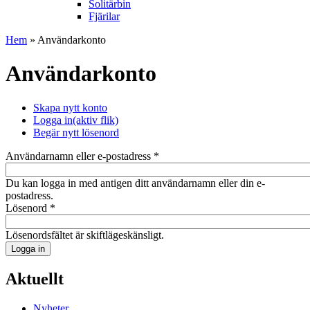
Solitärbin
Fjärilar
Hem
» Användarkonto
Användarkonto
Skapa nytt konto
Logga in
(aktiv flik)
Begär nytt lösenord
Användarnamn eller e-postadress
*
Du kan logga in med antigen ditt användarnamn eller din e-
postadress.
Lösenord
*
Lösenordsfältet är skiftlägeskänsligt.
Aktuellt
Nyheter