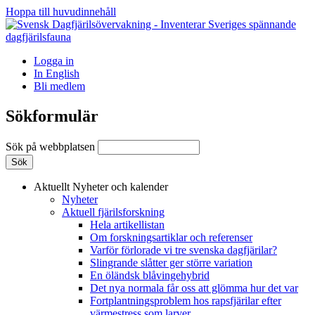
Hoppa till huvudinnehåll
Logga in
In English
Bli medlem
Sökformulär
Sök på webbplatsen
Aktuellt
Nyheter och kalender
Nyheter
Aktuell fjärilsforskning
Hela artikellistan
Om forskningsartiklar och referenser
Varför förlorade vi tre svenska dagfjärilar?
Slingrande slåtter ger större variation
En öländsk blåvingehybrid
Det nya normala får oss att glömma hur det var
Fortplantningsproblem hos rapsfjärilar efter
värmestress som larver