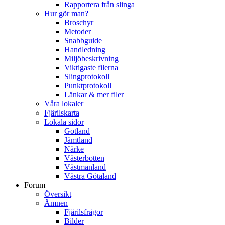
Rapportera från slinga
Hur gör man?
Broschyr
Metoder
Snabbguide
Handledning
Miljöbeskrivning
Viktigaste filerna
Slingprotokoll
Punktprotokoll
Länkar & mer filer
Våra lokaler
Fjärilskarta
Lokala sidor
Gotland
Jämtland
Närke
Västerbotten
Västmanland
Västra Götaland
Forum
Översikt
Ämnen
Fjärilsfrågor
Bilder