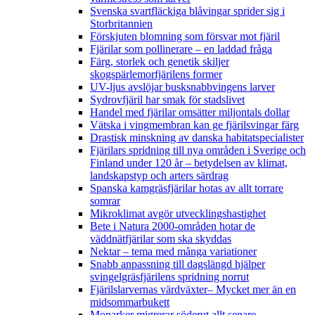
Svenska svartfläckiga blåvingar sprider sig i
Storbritannien
Förskjuten blomning som försvar mot fjäril
Fjärilar som pollinerare – en laddad fråga
Färg, storlek och genetik skiljer
skogspärlemorfjärilens former
UV-ljus avslöjar busksnabbvingens larver
Sydrovfjäril har smak för stadslivet
Handel med fjärilar omsätter miljontals dollar
Vätska i vingmembran kan ge fjärilsvingar färg
Drastisk minskning av danska habitatspecialister
Fjärilars spridning till nya områden i Sverige och
Finland under 120 år
– betydelsen av klimat,
landskapstyp och arters särdrag
Spanska kamgräsfjärilar hotas av allt torrare
somrar
Mikroklimat avgör utvecklingshastighet
Bete i Natura 2000-områden hotar de
väddnätfjärilar som ska skyddas
Nektar – tema med många variationer
Snabb anpassning till dagslängd hjälper
svingelgräsfjärilens spridning norrut
Fjärilslarvernas värdväxter– Mycket mer än en
midsommarbukett
Monarker migrerar söderut allt senare