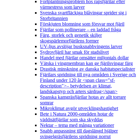
Fortplantningsproblem hos rapsfjärilar efter
värmestress som larver
Svenska svartfläckiga blåvingar sprider sig i
Storbritannien
Förskjuten blomning som försvar mot fjäril
Fjärilar som pollinerare – en laddad fråga
Färg, storlek och genetik skiljer
skogspärlemorfjärilens former
UV-ljus avslöjar busksnabbvingens larver
Sydrovfjäril har smak för stadslivet
Handel med fjärilar omsätter miljontals dollar
Vätska i vingmembran kan ge fjärilsvingar färg
Drastisk minskning av danska habitatspecialister
Fjärilars spridning till nya områden i Sverige och
Finland under 120 år <span class="sf-
description">– betydelsen av klimat,
landskapstyp och arters särdrag</span>
Spanska kamgräsfjärilar hotas av allt torrare
somrar
Mikroklimat avgör utvecklingshastighet
Bete i Natura 2000-områden hotar de
väddnätfjärilar som ska skyddas
Nektar – tema med många variationer
Snabb anpassning till dagslängd hjälper
svingelgräsfjärilens spridning norrut