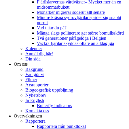
Fjärilslarvernas värdväxter– Mycket mer än en
midsommarbukett
Monarker migrerar söderut allt senare
Mindre kräsna sydrovfjärilar sprider sig snabbt
norrut
Vad tittar du på?
Många slags pollinerare ger större bomullsskörd
Två generationer påfågelöga i Belgien
Vackra fjärilar skyddas oftare än alldagliga
Kalender
Anmäl dig här!
Din sida
Om oss
Bakgrund
Vad gör vi
Filmer
Årsrapporter
Biogeografisk uppföljning
Nyhetsbrev
In English
Butterfly Indicators
Kontakta oss
Övervakningen
Rapportera
Rapportera från punktlokal