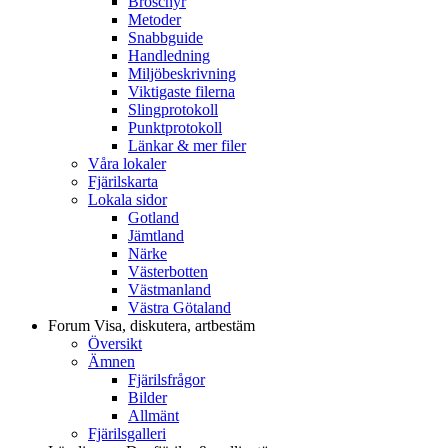
Broschyr
Metoder
Snabbguide
Handledning
Miljöbeskrivning
Viktigaste filerna
Slingprotokoll
Punktprotokoll
Länkar & mer filer
Våra lokaler
Fjärilskarta
Lokala sidor
Gotland
Jämtland
Närke
Västerbotten
Västmanland
Västra Götaland
Forum
Visa, diskutera, artbestäm
Översikt
Ämnen
Fjärilsfrågor
Bilder
Allmänt
Fjärilsgalleri