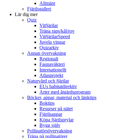
Allmänt
Fjärilsgalleri
Lär dig mer
Quiz
Vitfjärilar
Träna raps/kål/rov
VitfjärilarSpeed
Juvela vingar
Quizarkiv
Annan övervakning
Regionalt
Faunaväkteri
Internationellt
Atlasprojekt
Naturvård och fjärilar
EUs habitatdirektiv
Arter med åtgärdsprogram
Böcker, appar, material och länktips
Boktips
Resurser på nätet
Fjärilsappar
Köpa fjärilsprylar
Bygg själv
Pollinatörsövervakning
Träna på pollinatörer