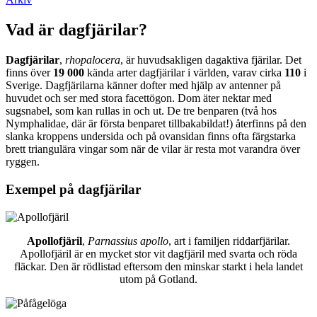
Vad är dagfjärilar?
Dagfjärilar
,
rhopalocera
, är huvudsakligen dagaktiva fjärilar. Det
finns över
19 000
kända arter dagfjärilar i världen, varav cirka
110
i
Sverige. Dagfjärilarna känner dofter med hjälp av antenner på
huvudet och ser med stora facettögon. Dom äter nektar med
sugsnabel, som kan rullas in och ut. De tre benparen (två hos
Nymphalidae, där är första benparet tillbakabildat!) återfinns på den
slanka kroppens undersida och på ovansidan finns ofta färgstarka
brett triangulära vingar som när de vilar är resta mot varandra över
ryggen.
Exempel på dagfjärilar
Apollofjäril
,
Parnassius apollo
, art i familjen riddarfjärilar.
Apollofjäril är en mycket stor vit dagfjäril med svarta och röda
fläckar. Den är rödlistad eftersom den minskar starkt i hela landet
utom på Gotland.