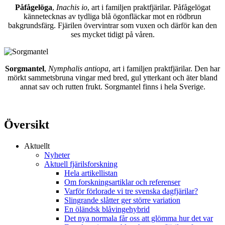
Påfågelöga
,
Inachis io
, art i familjen praktfjärilar. Påfågelögat
kännetecknas av tydliga blå ögonfläckar mot en rödbrun
bakgrundsfärg. Fjärilen övervintrar som vuxen och därför kan den
ses mycket tidigt på våren.
Sorgmantel
,
Nymphalis antiopa
, art i familjen praktfjärilar. Den har
mörkt sammetsbruna vingar med bred, gul ytterkant och äter bland
annat sav och rutten frukt. Sorgmantel finns i hela Sverige.
Översikt
Aktuellt
Nyheter
Aktuell fjärilsforskning
Hela artikellistan
Om forskningsartiklar och referenser
Varför förlorade vi tre svenska dagfjärilar?
Slingrande slåtter ger större variation
En öländsk blåvingehybrid
Det nya normala får oss att glömma hur det var