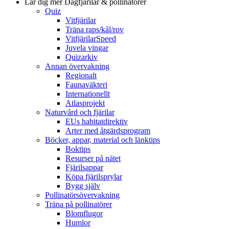
Lär dig mer
Dagfjärilar & pollinatörer
Quiz
Vitfjärilar
Träna raps/kål/rov
VitfjärilarSpeed
Juvela vingar
Quizarkiv
Annan övervakning
Regionalt
Faunaväkteri
Internationellt
Atlasprojekt
Naturvård och fjärilar
EUs habitatdirektiv
Arter med åtgärdsprogram
Böcker, appar, material och länktips
Boktips
Resurser på nätet
Fjärilsappar
Köpa fjärilsprylar
Bygg själv
Pollinatörsövervakning
Träna på pollinatörer
Blomflugor
Humlor