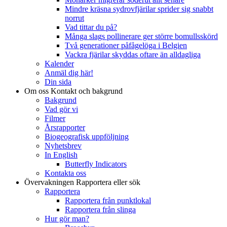
Mindre kräsna sydrovfjärilar sprider sig snabbt
norrut
Vad tittar du på?
Många slags pollinerare ger större bomullsskörd
Två generationer påfågelöga i Belgien
Vackra fjärilar skyddas oftare än alldagliga
Kalender
Anmäl dig här!
Din sida
Om oss
Kontakt och bakgrund
Bakgrund
Vad gör vi
Filmer
Årsrapporter
Biogeografisk uppföljning
Nyhetsbrev
In English
Butterfly Indicators
Kontakta oss
Övervakningen
Rapportera eller sök
Rapportera
Rapportera från punktlokal
Rapportera från slinga
Hur gör man?