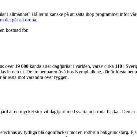
järilar i allmänhet? Håller ni kanske på att sätta ihop programmet inför 
om det går att ordna.
en kostnad för.
nns över
19 000
kända arter dagfjärilar i världen, varav cirka
110
i Sveri
as in och ut. De tre benparen (två hos Nymphalidae, där är första benpa
ar är resta mot varandra över ryggen.
lofjäril är en mycket stor vit dagfjäril med svarta och röda fläckar. Den 
kännetecknas av tydliga blå ögonfläckar mot en rödbrun bakgrundsfärg. Fj