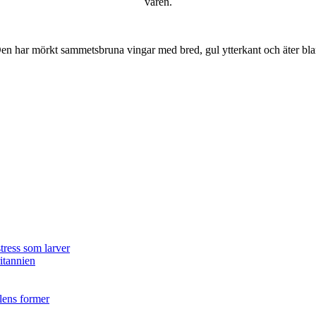
våren.
r. Den har mörkt sammetsbruna vingar med bred, gul ytterkant och äter bla
tress som larver
ritannien
ilens former