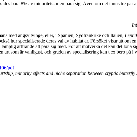
des bara 8% av minoritets-arten para sig. Även om det fanns tre par av
In
mmans med ängsvitvinge, eller, i Spanien, Sydfrankrike och Italien,
Leptid
 också hur specialiserade deras val av habitat är. Försöket visar att om e
n lämplig artfrände att para sig med. För att motverka det kan det löna sig
lken art som är vanligast, och graden av specialisering kan t ex bero på i
2106/pdf
urtship, minority effects and niche separation between cryptic butterfly