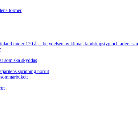
ilens former
 Finland under 120 år
– betydelsen av klimat, landskapstyp och arters sär
r
lar som ska skyddas
fjärilens spridning norrut
idsommarbukett
rut