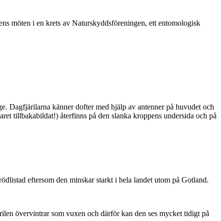
vårens möten i en krets av Naturskyddsföreningen, ett entomologisk
ge. Dagfjärilarna känner dofter med hjälp av antenner på huvudet och
ret tillbakabildat!) återfinns på den slanka kroppens undersida och på
är rödlistad eftersom den minskar starkt i hela landet utom på Gotland.
ärilen övervintrar som vuxen och därför kan den ses mycket tidigt på