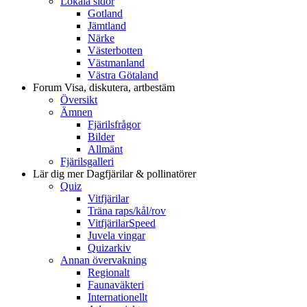
Lokala sidor
Gotland
Jämtland
Närke
Västerbotten
Västmanland
Västra Götaland
Forum
Visa, diskutera, artbestäm
Översikt
Ämnen
Fjärilsfrågor
Bilder
Allmänt
Fjärilsgalleri
Lär dig mer
Dagfjärilar & pollinatörer
Quiz
Vitfjärilar
Träna raps/kål/rov
VitfjärilarSpeed
Juvela vingar
Quizarkiv
Annan övervakning
Regionalt
Faunaväkteri
Internationellt