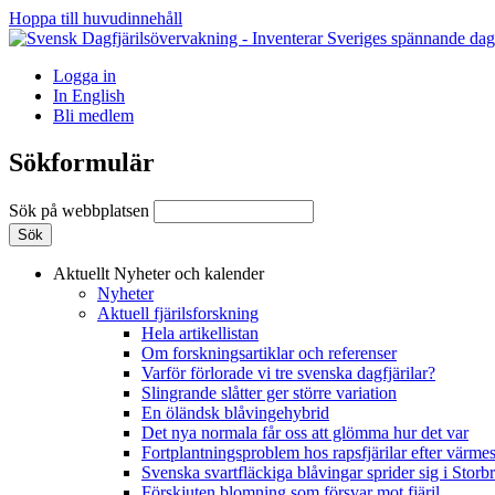
Hoppa till huvudinnehåll
Logga in
In English
Bli medlem
Sökformulär
Sök på webbplatsen
Aktuellt
Nyheter och kalender
Nyheter
Aktuell fjärilsforskning
Hela artikellistan
Om forskningsartiklar och referenser
Varför förlorade vi tre svenska dagfjärilar?
Slingrande slåtter ger större variation
En öländsk blåvingehybrid
Det nya normala får oss att glömma hur det var
Fortplantningsproblem hos rapsfjärilar efter värmes
Svenska svartfläckiga blåvingar sprider sig i Storb
Förskjuten blomning som försvar mot fjäril