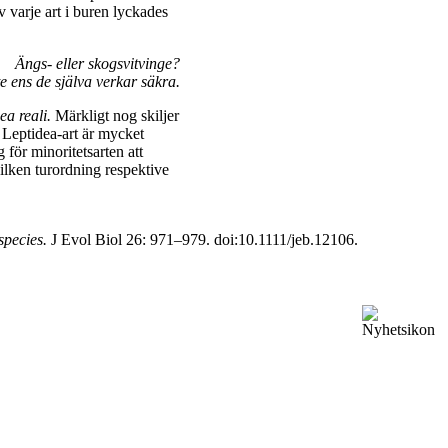
 varje art i buren lyckades
Ängs- eller skogsvitvinge?
te ens de själva verkar säkra.
ea reali.
Märkligt nog skiljer
n Leptidea-art är mycket
 för minoritetsarten att
 vilken turordning respektive
 species.
J Evol Biol 26: 971–979. doi:10.1111/jeb.12106.