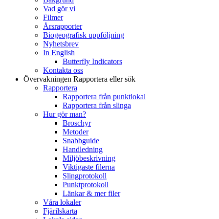
Vad gör vi
Filmer
Årsrapporter
Biogeografisk uppföljning
Nyhetsbrev
In English
Butterfly Indicators
Kontakta oss
Övervakningen
Rapportera eller sök
Rapportera
Rapportera från punktlokal
Rapportera från slinga
Hur gör man?
Broschyr
Metoder
Snabbguide
Handledning
Miljöbeskrivning
Viktigaste filerna
Slingprotokoll
Punktprotokoll
Länkar & mer filer
Våra lokaler
Fjärilskarta