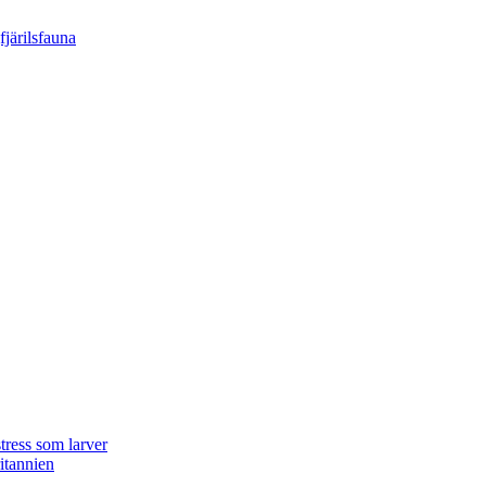
tress som larver
ritannien