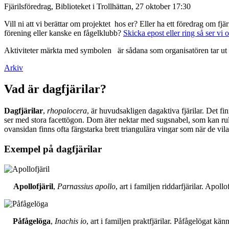
Fjärilsföredrag, Biblioteket i Trollhättan, 27 oktober 17:30
Vill ni att vi berättar om projektet hos er? Eller ha ett föredrag om f
förening eller kanske en fågelklubb?
Skicka epost eller ring så ser vi 
Aktiviteter märkta med symbolen
är sådana som organisatören tar ut 
Arkiv
Vad är dagfjärilar?
Dagfjärilar
,
rhopalocera
, är huvudsakligen dagaktiva fjärilar. Det fi
ser med stora facettögon. Dom äter nektar med sugsnabel, som kan rull
ovansidan finns ofta färgstarka brett triangulära vingar som när de vil
Exempel på dagfjärilar
Apollofjäril
,
Parnassius apollo
, art i familjen riddarfjärilar. Apol
Påfågelöga
,
Inachis io
, art i familjen praktfjärilar. Påfågelögat 