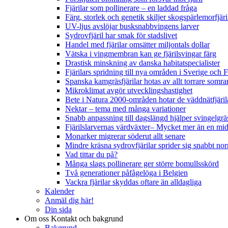
Fjärilar som pollinerare – en laddad fråga
Färg, storlek och genetik skiljer skogspärlemorfjär
UV-ljus avslöjar busksnabbvingens larver
Sydrovfjäril har smak för stadslivet
Handel med fjärilar omsätter miljontals dollar
Vätska i vingmembran kan ge fjärilsvingar färg
Drastisk minskning av danska habitatspecialister
Fjärilars spridning till nya områden i Sverige och
Spanska kamgräsfjärilar hotas av allt torrare somra
Mikroklimat avgör utvecklingshastighet
Bete i Natura 2000-områden hotar de väddnätfjäri
Nektar – tema med många variationer
Snabb anpassning till dagslängd hjälper svingelgräs
Fjärilslarvernas värdväxter– Mycket mer än en m
Monarker migrerar söderut allt senare
Mindre kräsna sydrovfjärilar sprider sig snabbt nor
Vad tittar du på?
Många slags pollinerare ger större bomullsskörd
Två generationer påfågelöga i Belgien
Vackra fjärilar skyddas oftare än alldagliga
Kalender
Anmäl dig här!
Din sida
Om oss
Kontakt och bakgrund
Bakgrund