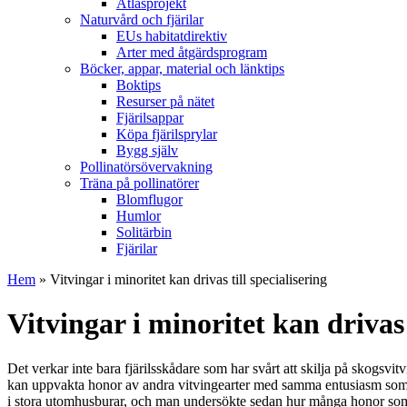
Atlasprojekt
Naturvård och fjärilar
EUs habitatdirektiv
Arter med åtgärdsprogram
Böcker, appar, material och länktips
Boktips
Resurser på nätet
Fjärilsappar
Köpa fjärilsprylar
Bygg själv
Pollinatörsövervakning
Träna på pollinatörer
Blomflugor
Humlor
Solitärbin
Fjärilar
Hem
» Vitvingar i minoritet kan drivas till specialisering
Vitvingar i minoritet kan drivas 
Det verkar inte bara fjärilsskådare som har svårt att skilja på skogsvitv
kan uppvakta honor av andra vitvingearter med samma entusiasm som hono
i stora utomhusburar, och man undersökte sedan hur många honor som