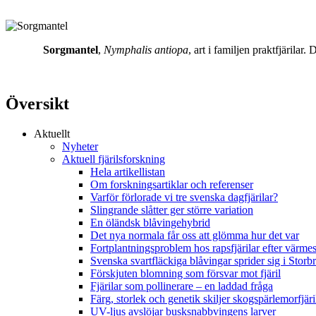
Sorgmantel
,
Nymphalis antiopa
, art i familjen praktfjärila
Översikt
Aktuellt
Nyheter
Aktuell fjärilsforskning
Hela artikellistan
Om forskningsartiklar och referenser
Varför förlorade vi tre svenska dagfjärilar?
Slingrande slåtter ger större variation
En öländsk blåvingehybrid
Det nya normala får oss att glömma hur det var
Fortplantningsproblem hos rapsfjärilar efter värmes
Svenska svartfläckiga blåvingar sprider sig i Storb
Förskjuten blomning som försvar mot fjäril
Fjärilar som pollinerare – en laddad fråga
Färg, storlek och genetik skiljer skogspärlemorfjär
UV-ljus avslöjar busksnabbvingens larver