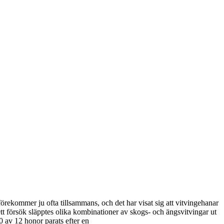
förekommer ju ofta tillsammans, och det har visat sig att vitvingehanar
ett försök släpptes olika kombinationer av skogs- och ängsvitvingar ut
0 av 12 honor parats efter en