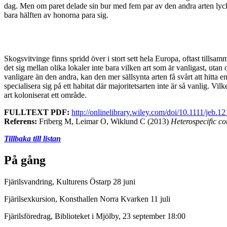
dag. Men om paret delade sin bur med fem par av den andra arten lycka
bara hälften av honorna para sig.
Skogsvitvinge finns spridd över i stort sett hela Europa, oftast tillsa
det sig mellan olika lokaler inte bara vilken art som är vanligast, utan
vanligare än den andra, kan den mer sällsynta arten få svårt att hitta e
specialisera sig på ett habitat där majoritetsarten inte är så vanlig. Vi
art koloniserat ett område.
FULLTEXT PDF:
http://onlinelibrary.wiley.com/doi/10.1111/jeb.1
Referens:
Friberg M, Leimar O, Wiklund C (2013)
Heterospecific co
Tillbaka till listan
På gång
Fjärilsvandring, Kulturens Östarp 28 juni
Fjärilsexkursion, Konsthallen Norra Kvarken 11 juli
Fjärilsföredrag, Biblioteket i Mjölby, 23 september 18:00