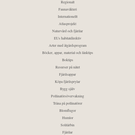
Regionalt
Faunaväkteri
Internationellt
Atlasprojekt
Naturvård och fjärilar
EUs habitatdirektiv
Arter med åtgärdsprogram
Böcker, appar, material och länktips
Boktips
Resurser på nätet
Fjärilsappar
Köpa fjärilsprylar
Bygg själv
Pollinatörsövervakning
Träna på pollinatörer
Blomflugor
Humlor
Solitärbin
Fjärilar