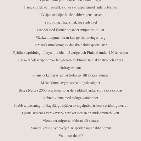
Färg, storlek och genetik skiljer skogspärlemorfjärilens former
UV-ljus avslöjar busksnabbvingens larver
Sydrovfjäril har smak för stadslivet
Handel med fjärilar omsätter miljontals dollar
Vätska i vingmembran kan ge fjärilsvingar färg
Drastisk minskning av danska habitatspecialister
Fjärilars spridning till nya områden i Sverige och Finland under 120 år <span
class="sf-description">– betydelsen av klimat, landskapstyp och arters
särdrag</span>
Spanska kamgräsfjärilar hotas av allt torrare somrar
Mikroklimat avgör utvecklingshastighet
Bete i Natura 2000-områden hotar de väddnätfjärilar som ska skyddas
Nektar – tema med många variationer
Snabb anpassning till dagslängd hjälper svingelgräsfjärilens spridning norrut
Fjärilslarvernas värdväxter– Mycket mer än en midsommarbukett
Monarker migrerar söderut allt senare
Mindre kräsna sydrovfjärilar sprider sig snabbt norrut
Vad tittar du på?