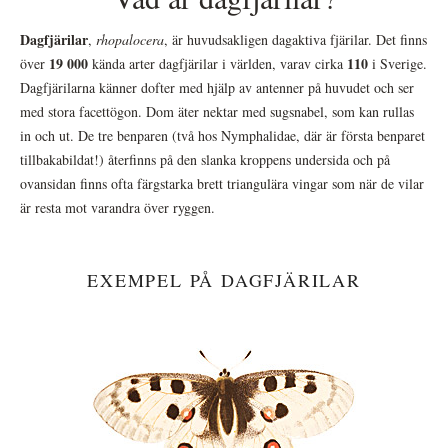
Dagfjärilar
,
rhopalocera
, är huvudsakligen dagaktiva fjärilar. Det finns
19 000
110
över
kända arter dagfjärilar i världen, varav cirka
i Sverige.
Dagfjärilarna känner dofter med hjälp av antenner på huvudet och ser
med stora facettögon. Dom äter nektar med sugsnabel, som kan rullas
in och ut. De tre benparen (två hos Nymphalidae, där är första benparet
tillbakabildat!) återfinns på den slanka kroppens undersida och på
ovansidan finns ofta färgstarka brett triangulära vingar som när de vilar
är resta mot varandra över ryggen.
EXEMPEL PÅ DAGFJÄRILAR