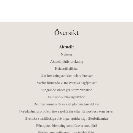
Översikt
Aktuellt
Nyheter
Aktuell fjärilsforskning
Hela artikellistan
Om forskningsartiklar och referenser
Varför förlorade vi tre svenska dagfjärilar?
Slingrande slåtter ger större variation
En öländsk blåvingehybrid
Det nya normala får oss att glömma hur det var
Fortplantningsproblem hos rapsfjärilar efter värmestress som larver
Svenska svartfläckiga blåvingar sprider sig i Storbritannien
Förskjuten blomning som försvar mot fjäril
Fjärilar som pollinerare – en laddad fråga