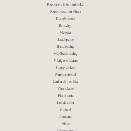
Rapportera från punktlokal
Rapportera från slinga
Hur gör man?
Broschyr
Metoder
Snabbguide
Handledning
Miljöbeskrivning
Viktigaste filerna
Slingprotokoll
Punktprotokoll
Länkar & mer filer
Våra lokaler
Fjärilskarta
Lokala sidor
Gotland
Jämtland
Närke
Västerbotten