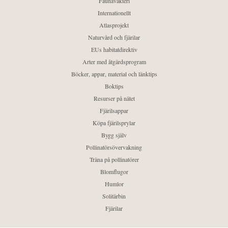
Faunaväkteri
Internationellt
Atlasprojekt
Naturvård och fjärilar
EUs habitatdirektiv
Arter med åtgärdsprogram
Böcker, appar, material och länktips
Boktips
Resurser på nätet
Fjärilsappar
Köpa fjärilsprylar
Bygg själv
Pollinatörsövervakning
Träna på pollinatörer
Blomflugor
Humlor
Solitärbin
Fjärilar