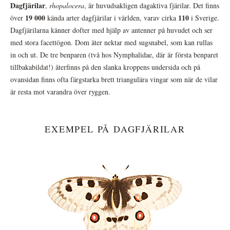
Dagfjärilar
,
rhopalocera
, är huvudsakligen dagaktiva fjärilar. Det finns
19 000
110
över
kända arter dagfjärilar i världen, varav cirka
i Sverige.
Dagfjärilarna känner dofter med hjälp av antenner på huvudet och ser
med stora facettögon. Dom äter nektar med sugsnabel, som kan rullas
in och ut. De tre benparen (två hos Nymphalidae, där är första benparet
tillbakabildat!) återfinns på den slanka kroppens undersida och på
ovansidan finns ofta färgstarka brett triangulära vingar som när de vilar
är resta mot varandra över ryggen.
EXEMPEL PÅ DAGFJÄRILAR