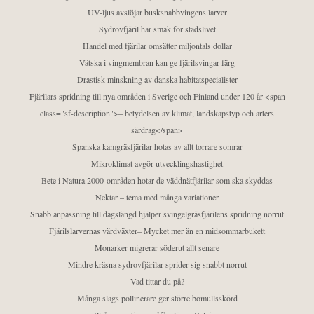
UV-ljus avslöjar busksnabbvingens larver
Sydrovfjäril har smak för stadslivet
Handel med fjärilar omsätter miljontals dollar
Vätska i vingmembran kan ge fjärilsvingar färg
Drastisk minskning av danska habitatspecialister
Fjärilars spridning till nya områden i Sverige och Finland under 120 år <span
class="sf-description">– betydelsen av klimat, landskapstyp och arters
särdrag</span>
Spanska kamgräsfjärilar hotas av allt torrare somrar
Mikroklimat avgör utvecklingshastighet
Bete i Natura 2000-områden hotar de väddnätfjärilar som ska skyddas
Nektar – tema med många variationer
Snabb anpassning till dagslängd hjälper svingelgräsfjärilens spridning norrut
Fjärilslarvernas värdväxter– Mycket mer än en midsommarbukett
Monarker migrerar söderut allt senare
Mindre kräsna sydrovfjärilar sprider sig snabbt norrut
Vad tittar du på?
Många slags pollinerare ger större bomullsskörd