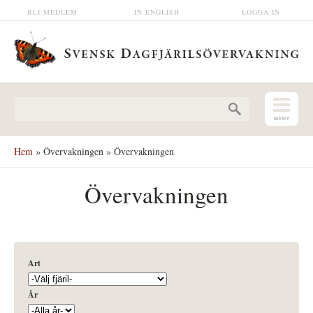
Hoppa till huvudinnehåll
BLI MEDLEM
IN ENGLISH
LOGGA IN
Sökformulär
Hem
»
Övervakningen
» Övervakningen
Övervakningen
Art
År