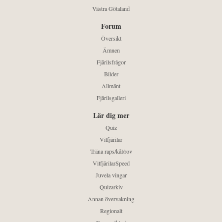
Västra Götaland
Forum
Översikt
Ämnen
Fjärilsfrågor
Bilder
Allmänt
Fjärilsgalleri
Lär dig mer
Quiz
Vitfjärilar
Träna raps/kål/rov
VitfjärilarSpeed
Juvela vingar
Quizarkiv
Annan övervakning
Regionalt