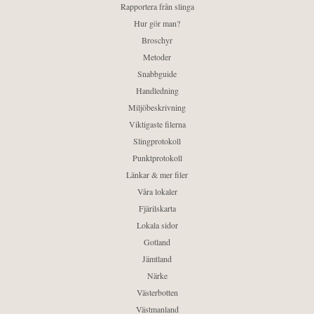
Rapportera från slinga
Hur gör man?
Broschyr
Metoder
Snabbguide
Handledning
Miljöbeskrivning
Viktigaste filerna
Slingprotokoll
Punktprotokoll
Länkar & mer filer
Våra lokaler
Fjärilskarta
Lokala sidor
Gotland
Jämtland
Närke
Västerbotten
Västmanland