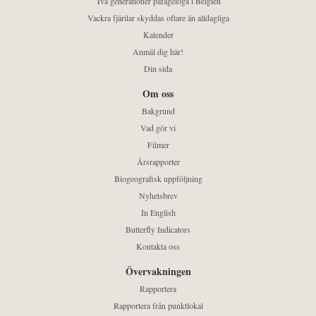
Två generationer påfågelöga i Belgien
Vackra fjärilar skyddas oftare än alldagliga
Kalender
Anmäl dig här!
Din sida
Om oss
Bakgrund
Vad gör vi
Filmer
Årsrapporter
Biogeografisk uppföljning
Nyhetsbrev
In English
Butterfly Indicators
Kontakta oss
Övervakningen
Rapportera
Rapportera från punktlokal