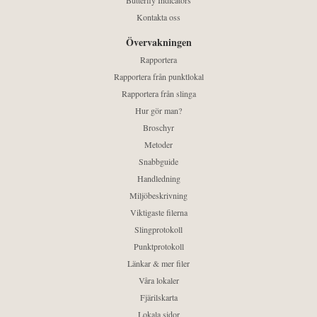
Butterfly Indicators
Kontakta oss
Övervakningen
Rapportera
Rapportera från punktlokal
Rapportera från slinga
Hur gör man?
Broschyr
Metoder
Snabbguide
Handledning
Miljöbeskrivning
Viktigaste filerna
Slingprotokoll
Punktprotokoll
Länkar & mer filer
Våra lokaler
Fjärilskarta
Lokala sidor