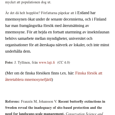
mycket att populationen dog ut.
Är det då helt hopplöst? Författarna påpekar att
i Estland
har
mnemosynen ökat under de senaste decennierna, och
i Finland
har man
framgångsrika försök med återutsättning av
mnemosyne.
För att hejda en fortsatt utarmning av insektsfaunan
behövs samarbete mellan myndigheter, universitet och
organisationer för att återskapa nätverk av lokaler, och inte minst
underhålla dem.
Foto:
J. Tyllinen, från
www.laji.fi
(CC 4.0)
(
Mer om de finska försöken finns t.ex. här:
Finska försök att
återetablera mnemosynefjäril
)
Referens:
Recent butterfly extinctions in
Franzén M, Johansson V.
Sweden reveal the inadequacy of site-based protection and the
need for landscape-scale management.
Conservation Science and