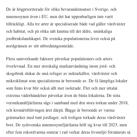
De är högprioriterade för olika bevarandeinsatser
i Sverige,
och
mnemosynen även i
EU,
men det har uppenbarligen inte varit
tillräckligt. Alla tre arter är specialiserade både vad gäller värdväxter
och habitat, och på olika sätt knutna till det äldre, småskaliga
jordbrukslandskapet. De svenska populationerna lever också på
nordgränsen av sitt utbredningsområde.
Flera samverkande faktorer påverkar populationers och arters
överlevnad. En mer storskalig markanvändning inom jord- och
skogsbruk slukar de små refuger av nektarkällor, värdväxter och
mikroklimat som specialisterna är beroende av. De få lämpliga lokaler
som finns kvar blir också allt mer isolerade. Fler och mer uttalat
extrema väderhändelser påverkar även de bästa lokalerna. De sista
veronikanätfjärilarna sågs i samband med den stora torkan under 2018,
och kronärtsblåvingen året därpå. Bägge är beroende av varma
gräsmarker med tunt jordlager, och troligen torkade deras värdväxter
bort. De sydsvenska mnemosynefjärilarna höll sig kvar till 2023, men
efter fem rekordvarma somrar i rad verkar deras livsmiljö försämrats så