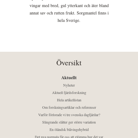
vingar med bred, gul ytterkant och äter bland
annat sav och rutten frukt. Sorgmantel finns i
hela Sverige.
Översikt
Aktuellt
Nyheter
Aktuell fjärilsforskning
Hela artikellistan
Om forskningsartiklar och referenser
Varför förlorade vi tre svenska dagfjärilar?
Slingrande slåtter ger större variation
En öländsk blåvingehybrid
Det nya normala får oss att glömma hur det var