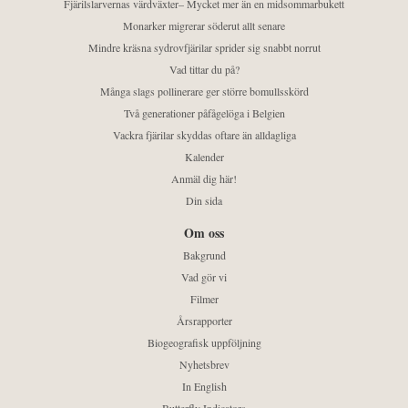
Fjärilslarvernas värdväxter– Mycket mer än en midsommarbukett
Monarker migrerar söderut allt senare
Mindre kräsna sydrovfjärilar sprider sig snabbt norrut
Vad tittar du på?
Många slags pollinerare ger större bomullsskörd
Två generationer påfågelöga i Belgien
Vackra fjärilar skyddas oftare än alldagliga
Kalender
Anmäl dig här!
Din sida
Om oss
Bakgrund
Vad gör vi
Filmer
Årsrapporter
Biogeografisk uppföljning
Nyhetsbrev
In English