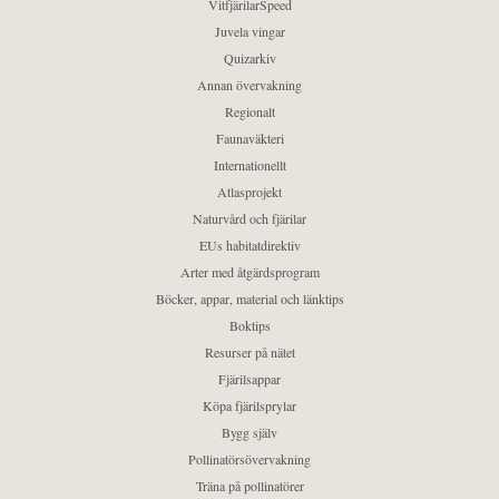
VitfjärilarSpeed
Juvela vingar
Quizarkiv
Annan övervakning
Regionalt
Faunaväkteri
Internationellt
Atlasprojekt
Naturvård och fjärilar
EUs habitatdirektiv
Arter med åtgärdsprogram
Böcker, appar, material och länktips
Boktips
Resurser på nätet
Fjärilsappar
Köpa fjärilsprylar
Bygg själv
Pollinatörsövervakning
Träna på pollinatörer