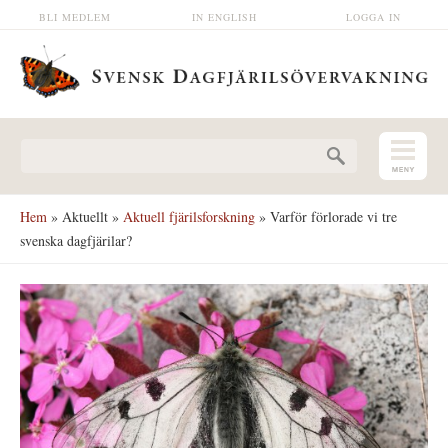
Hoppa till huvudinnehåll
BLI MEDLEM
IN ENGLISH
LOGGA IN
Sökformulär
Hem
»
Aktuellt
»
Aktuell fjärilsforskning
» Varför förlorade vi tre
svenska dagfjärilar?