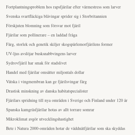
Fortplantningsproblem hos rapsfjärilar efter värmestress som larver
Svenska svartfläckiga blåvingar sprider sig i Storbritannien
Förskjuten blomning som försvar mot fjäril
Fjärilar som pollinerare – en laddad fråga
Färg, storlek och genetik skiljer skogspärlemorfjärilens former
UV-ljus avslöjar busksnabbvingens larver
Sydrovfjäril har smak för stadslivet
Handel med fjärilar omsätter miljontals dollar
Vätska i vingmembran kan ge fjärilsvingar färg
Drastisk minskning av danska habitatspecialister
Fjärilars spridning till nya områden i Sverige och Finland under 120 år
Spanska kamgräsfjärilar hotas av allt torrare somrar
Mikroklimat avgör utvecklingshastighet
Bete i Natura 2000-områden hotar de väddnätfjärilar som ska skyddas