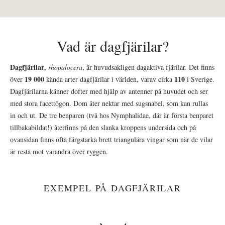
Vad är dagfjärilar?
Dagfjärilar
,
rhopalocera
, är huvudsakligen dagaktiva fjärilar. Det finns
19 000
110
över
kända arter dagfjärilar i världen, varav cirka
i Sverige.
Dagfjärilarna känner dofter med hjälp av antenner på huvudet och ser
med stora facettögon. Dom äter nektar med sugsnabel, som kan rullas
in och ut. De tre benparen (två hos Nymphalidae, där är första benparet
tillbakabildat!) återfinns på den slanka kroppens undersida och på
ovansidan finns ofta färgstarka brett triangulära vingar som när de vilar
är resta mot varandra över ryggen.
EXEMPEL PÅ DAGFJÄRILAR