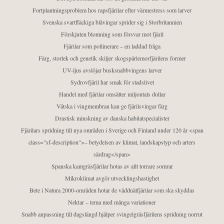
Fortplantningsproblem hos rapsfjärilar efter värmestress som larver
Svenska svartfläckiga blåvingar sprider sig i Storbritannien
Förskjuten blomning som försvar mot fjäril
Fjärilar som pollinerare – en laddad fråga
Färg, storlek och genetik skiljer skogspärlemorfjärilens former
UV-ljus avslöjar busksnabbvingens larver
Sydrovfjäril har smak för stadslivet
Handel med fjärilar omsätter miljontals dollar
Vätska i vingmembran kan ge fjärilsvingar färg
Drastisk minskning av danska habitatspecialister
Fjärilars spridning till nya områden i Sverige och Finland under 120 år <span
class="sf-description">– betydelsen av klimat, landskapstyp och arters
särdrag</span>
Spanska kamgräsfjärilar hotas av allt torrare somrar
Mikroklimat avgör utvecklingshastighet
Bete i Natura 2000-områden hotar de väddnätfjärilar som ska skyddas
Nektar – tema med många variationer
Snabb anpassning till dagslängd hjälper svingelgräsfjärilens spridning norrut