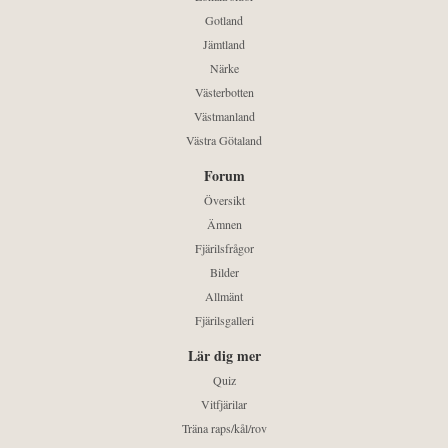
Gotland
Jämtland
Närke
Västerbotten
Västmanland
Västra Götaland
Forum
Översikt
Ämnen
Fjärilsfrågor
Bilder
Allmänt
Fjärilsgalleri
Lär dig mer
Quiz
Vitfjärilar
Träna raps/kål/rov