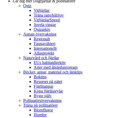
Lär dig mer
Dagfjärilar & pollinatörer
Quiz
Vitfjärilar
Träna raps/kål/rov
VitfjärilarSpeed
Juvela vingar
Quizarkiv
Annan övervakning
Regionalt
Faunaväkteri
Internationellt
Atlasprojekt
Naturvård och fjärilar
EUs habitatdirektiv
Arter med åtgärdsprogram
Böcker, appar, material och länktips
Boktips
Resurser på nätet
Fjärilsappar
Köpa fjärilsprylar
Bygg själv
Pollinatörsövervakning
Träna på pollinatörer
Blomflugor
Humlor