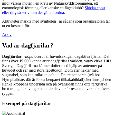
inför vårens möten i en krets av Naturskyddsföreningen, ett
entomologisk förening eller kanske en fågelklubb?
Skicka epost
eller ring så ser vi om det går att ordna.
Aktiviteter märkta med symbolen
är sådana som organisatören tar
ut en kostnad för.
Arkiv
Vad är dagfjärilar?
Dagfjärilar
,
rhopalocera
, är huvudsakligen dagaktiva fjärilar. Det
finns över
19 000
kända arter dagfjärilar i världen, varav cirka
110
i
Sverige. Dagfjärilarna känner dofter med hjälp av antenner på
huvudet och ser med stora facettögon. Dom äter nektar med
sugsnabel, som kan rullas in och ut. De tre benparen (två hos
Nymphalidae, där är första benparet tillbakabildat!) återfinns på den
slanka kroppens undersida och på ovansidan finns ofta färgstarka
brett triangulära vingar som när de vilar är resta mot varandra över
ryggen.
Exempel på dagfjärilar