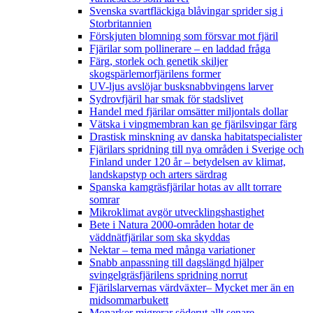
Svenska svartfläckiga blåvingar sprider sig i
Storbritannien
Förskjuten blomning som försvar mot fjäril
Fjärilar som pollinerare – en laddad fråga
Färg, storlek och genetik skiljer
skogspärlemorfjärilens former
UV-ljus avslöjar busksnabbvingens larver
Sydrovfjäril har smak för stadslivet
Handel med fjärilar omsätter miljontals dollar
Vätska i vingmembran kan ge fjärilsvingar färg
Drastisk minskning av danska habitatspecialister
Fjärilars spridning till nya områden i Sverige och
Finland under 120 år
– betydelsen av klimat,
landskapstyp och arters särdrag
Spanska kamgräsfjärilar hotas av allt torrare
somrar
Mikroklimat avgör utvecklingshastighet
Bete i Natura 2000-områden hotar de
väddnätfjärilar som ska skyddas
Nektar – tema med många variationer
Snabb anpassning till dagslängd hjälper
svingelgräsfjärilens spridning norrut
Fjärilslarvernas värdväxter– Mycket mer än en
midsommarbukett
Monarker migrerar söderut allt senare