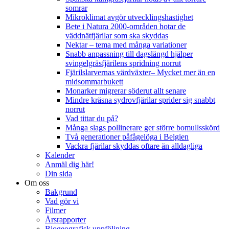
somrar
Mikroklimat avgör utvecklingshastighet
Bete i Natura 2000-områden hotar de
väddnätfjärilar som ska skyddas
Nektar – tema med många variationer
Snabb anpassning till dagslängd hjälper
svingelgräsfjärilens spridning norrut
Fjärilslarvernas värdväxter– Mycket mer än en
midsommarbukett
Monarker migrerar söderut allt senare
Mindre kräsna sydrovfjärilar sprider sig snabbt
norrut
Vad tittar du på?
Många slags pollinerare ger större bomullsskörd
Två generationer påfågelöga i Belgien
Vackra fjärilar skyddas oftare än alldagliga
Kalender
Anmäl dig här!
Din sida
Om oss
Bakgrund
Vad gör vi
Filmer
Årsrapporter
Biogeografisk uppföljning