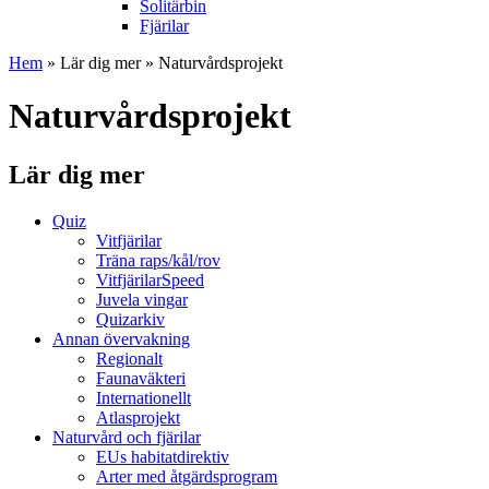
Solitärbin
Fjärilar
Hem
»
Lär dig mer
» Naturvårdsprojekt
Naturvårdsprojekt
Lär dig mer
Quiz
Vitfjärilar
Träna raps/kål/rov
VitfjärilarSpeed
Juvela vingar
Quizarkiv
Annan övervakning
Regionalt
Faunaväkteri
Internationellt
Atlasprojekt
Naturvård och fjärilar
EUs habitatdirektiv
Arter med åtgärdsprogram