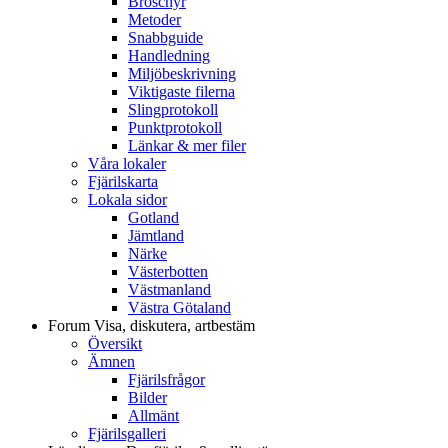
Broschyr
Metoder
Snabbguide
Handledning
Miljöbeskrivning
Viktigaste filerna
Slingprotokoll
Punktprotokoll
Länkar & mer filer
Våra lokaler
Fjärilskarta
Lokala sidor
Gotland
Jämtland
Närke
Västerbotten
Västmanland
Västra Götaland
Forum
Visa, diskutera, artbestäm
Översikt
Ämnen
Fjärilsfrågor
Bilder
Allmänt
Fjärilsgalleri