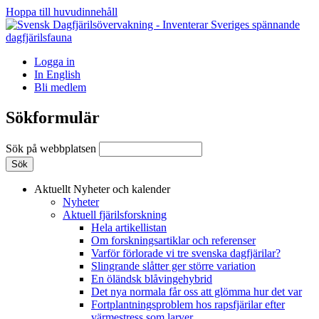
Hoppa till huvudinnehåll
Logga in
In English
Bli medlem
Sökformulär
Sök på webbplatsen
Aktuellt
Nyheter och kalender
Nyheter
Aktuell fjärilsforskning
Hela artikellistan
Om forskningsartiklar och referenser
Varför förlorade vi tre svenska dagfjärilar?
Slingrande slåtter ger större variation
En öländsk blåvingehybrid
Det nya normala får oss att glömma hur det var
Fortplantningsproblem hos rapsfjärilar efter
värmestress som larver