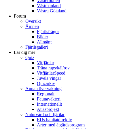
Västerbotten
Västmanland
Västra Götaland
Forum
Översikt
Ämnen
Fjärilsfrågor
Bilder
Allmänt
Fjärilsgalleri
Lär dig mer
Quiz
Vitfjärilar
Träna raps/kål/rov
VitfjärilarSpeed
Juvela vingar
Quizarkiv
Annan övervakning
Regionalt
Faunaväkteri
Internationellt
Atlasprojekt
Naturvård och fjärilar
EUs habitatdirektiv
Arter med åtgärdsprogram