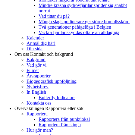
Mindre kräsna sydrovfjärilar sprider sig snabbt
norrut
Vad tittar du på?
Många slags pollinerare ger större bomullsskörd
Två generationer påfågelöga i Belgien
Vackra fjärilar skyddas oftare än alldagliga
Kalender
Anmäl dig här!
Din sida
Om oss
Kontakt och bakgrund
Bakgrund
Vad gör vi
Filmer
Årsrapporter
Biogeografisk uppföljning
Nyhetsbrev
In English
Butterfly Indicators
Kontakta oss
Övervakningen
Rapportera eller sök
Rapportera
Rapportera från punktlokal
Rapportera från slinga
Hur gör man?