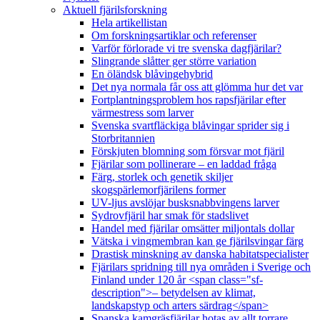
Aktuell fjärilsforskning
Hela artikellistan
Om forskningsartiklar och referenser
Varför förlorade vi tre svenska dagfjärilar?
Slingrande slåtter ger större variation
En öländsk blåvingehybrid
Det nya normala får oss att glömma hur det var
Fortplantningsproblem hos rapsfjärilar efter
värmestress som larver
Svenska svartfläckiga blåvingar sprider sig i
Storbritannien
Förskjuten blomning som försvar mot fjäril
Fjärilar som pollinerare – en laddad fråga
Färg, storlek och genetik skiljer
skogspärlemorfjärilens former
UV-ljus avslöjar busksnabbvingens larver
Sydrovfjäril har smak för stadslivet
Handel med fjärilar omsätter miljontals dollar
Vätska i vingmembran kan ge fjärilsvingar färg
Drastisk minskning av danska habitatspecialister
Fjärilars spridning till nya områden i Sverige och
Finland under 120 år <span class="sf-
description">– betydelsen av klimat,
landskapstyp och arters särdrag</span>
Spanska kamgräsfjärilar hotas av allt torrare