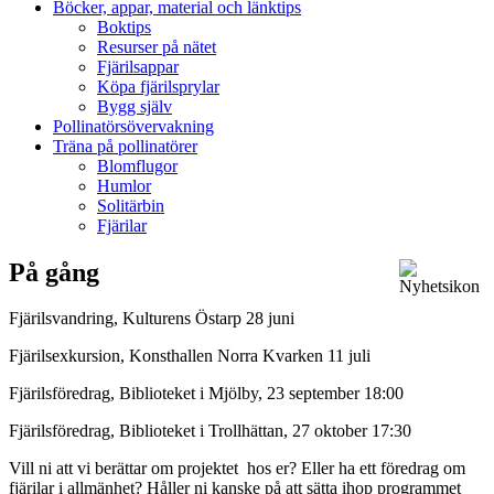
Böcker, appar, material och länktips
Boktips
Resurser på nätet
Fjärilsappar
Köpa fjärilsprylar
Bygg själv
Pollinatörsövervakning
Träna på pollinatörer
Blomflugor
Humlor
Solitärbin
Fjärilar
På gång
Fjärilsvandring, Kulturens Östarp 28 juni
Fjärilsexkursion, Konsthallen Norra Kvarken 11 juli
Fjärilsföredrag, Biblioteket i Mjölby, 23 september 18:00
Fjärilsföredrag, Biblioteket i Trollhättan, 27 oktober 17:30
Vill ni att vi berättar om projektet hos er? Eller ha ett föredrag om
fjärilar i allmänhet? Håller ni kanske på att sätta ihop programmet