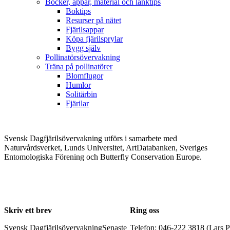
Böcker, appar, material och länktips
Boktips
Resurser på nätet
Fjärilsappar
Köpa fjärilsprylar
Bygg själv
Pollinatörsövervakning
Träna på pollinatörer
Blomflugor
Humlor
Solitärbin
Fjärilar
Svensk Dagfjärilsövervakning utförs i samarbete med
Naturvårdsverket, Lunds Universitet, ArtDatabanken, Sveriges
Entomologiska Förening och Butterfly Conservation Europe.
Skriv ett brev
Ring oss
Svensk Dagfjärilsövervakning
Senaste
Telefon: 046-222 3818 (Lars P