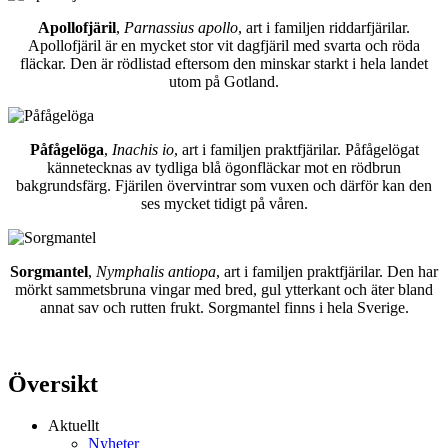
Apollofjäril
,
Parnassius apollo
, art i familjen riddarfjärilar.
Apollofjäril är en mycket stor vit dagfjäril med svarta och röda
fläckar. Den är rödlistad eftersom den minskar starkt i hela landet
utom på Gotland.
Påfågelöga
,
Inachis io
, art i familjen praktfjärilar. Påfågelögat
kännetecknas av tydliga blå ögonfläckar mot en rödbrun
bakgrundsfärg. Fjärilen övervintrar som vuxen och därför kan den
ses mycket tidigt på våren.
Sorgmantel
,
Nymphalis antiopa
, art i familjen praktfjärilar. Den har
mörkt sammetsbruna vingar med bred, gul ytterkant och äter bland
annat sav och rutten frukt. Sorgmantel finns i hela Sverige.
Översikt
Aktuellt
Nyheter