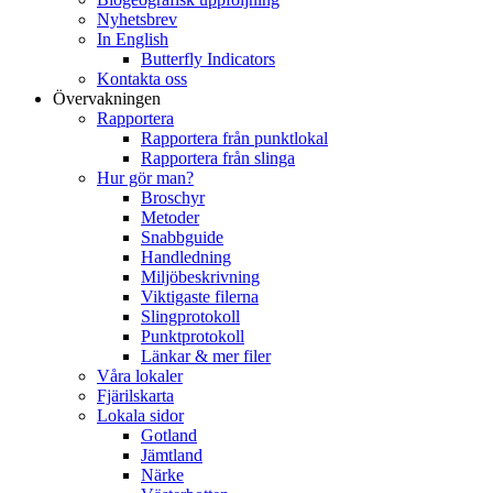
Nyhetsbrev
In English
Butterfly Indicators
Kontakta oss
Övervakningen
Rapportera
Rapportera från punktlokal
Rapportera från slinga
Hur gör man?
Broschyr
Metoder
Snabbguide
Handledning
Miljöbeskrivning
Viktigaste filerna
Slingprotokoll
Punktprotokoll
Länkar & mer filer
Våra lokaler
Fjärilskarta
Lokala sidor
Gotland
Jämtland
Närke