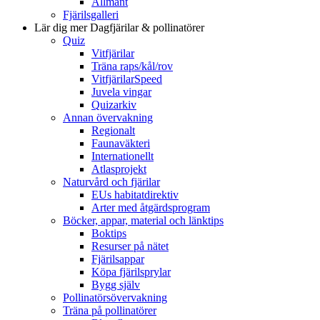
Allmänt
Fjärilsgalleri
Lär dig mer
Dagfjärilar & pollinatörer
Quiz
Vitfjärilar
Träna raps/kål/rov
VitfjärilarSpeed
Juvela vingar
Quizarkiv
Annan övervakning
Regionalt
Faunaväkteri
Internationellt
Atlasprojekt
Naturvård och fjärilar
EUs habitatdirektiv
Arter med åtgärdsprogram
Böcker, appar, material och länktips
Boktips
Resurser på nätet
Fjärilsappar
Köpa fjärilsprylar
Bygg själv
Pollinatörsövervakning
Träna på pollinatörer