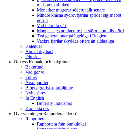
midsommarbukett
Monarker migrerar söderut allt senare
Mindre kräsna sydrovfjärilar sprider sig snabbt
norrut
Vad tittar du på?
Många slags pollinerare ger större bomullsskörd
Två generationer påfågelöga i Belgien
Vackra fjärilar skyddas oftare än alldagliga
Kalender
Anmäl dig här!
Din sida
Om oss
Kontakt och bakgrund
Bakgrund
Vad gör vi
Filmer
Årsrapporter
Biogeografisk uppföljning
Nyhetsbrev
In English
Butterfly Indicators
Kontakta oss
Övervakningen
Rapportera eller sök
Rapportera
Rapportera från punktlokal