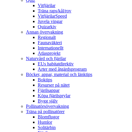
Quiz
Vitfjärilar
Träna raps/kål/rov
VitfjärilarSpeed
Juvela vingar
Quizarkiv
Annan övervakning
Regionalt
Faunaväkteri
Internationellt
Atlasprojekt
Naturvård och fjärilar
EUs habitatdirektiv
Arter med åtgärdsprogram
Böcker, appar, material och länktips
Boktips
Resurser på nätet
Fjärilsappar
Köpa fjärilsprylar
Bygg själv
Pollinatörsövervakning
Träna på pollinatörer
Blomflugor
Humlor
Solitärbin