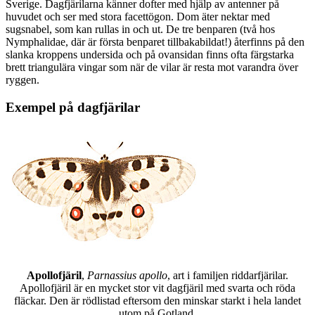
Sverige. Dagfjärilarna känner dofter med hjälp av antenner på
huvudet och ser med stora facettögon. Dom äter nektar med
sugsnabel, som kan rullas in och ut. De tre benparen (två hos
Nymphalidae, där är första benparet tillbakabildat!) återfinns på den
slanka kroppens undersida och på ovansidan finns ofta färgstarka
brett triangulära vingar som när de vilar är resta mot varandra över
ryggen.
Exempel på dagfjärilar
Apollofjäril
,
Parnassius apollo
, art i familjen riddarfjärilar.
Apollofjäril är en mycket stor vit dagfjäril med svarta och röda
fläckar. Den är rödlistad eftersom den minskar starkt i hela landet
utom på Gotland.