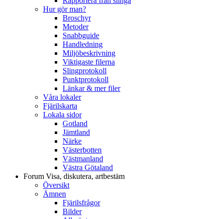
Rapportera från slinga
Hur gör man?
Broschyr
Metoder
Snabbguide
Handledning
Miljöbeskrivning
Viktigaste filerna
Slingprotokoll
Punktprotokoll
Länkar & mer filer
Våra lokaler
Fjärilskarta
Lokala sidor
Gotland
Jämtland
Närke
Västerbotten
Västmanland
Västra Götaland
Forum
Visa, diskutera, artbestäm
Översikt
Ämnen
Fjärilsfrågor
Bilder