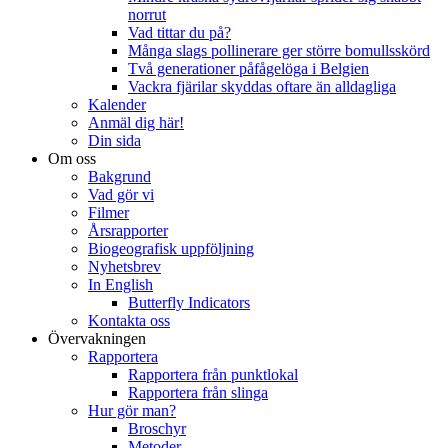
norrut
Vad tittar du på?
Många slags pollinerare ger större bomullsskörd
Två generationer påfågelöga i Belgien
Vackra fjärilar skyddas oftare än alldagliga
Kalender
Anmäl dig här!
Din sida
Om oss
Bakgrund
Vad gör vi
Filmer
Årsrapporter
Biogeografisk uppföljning
Nyhetsbrev
In English
Butterfly Indicators
Kontakta oss
Övervakningen
Rapportera
Rapportera från punktlokal
Rapportera från slinga
Hur gör man?
Broschyr
Metoder