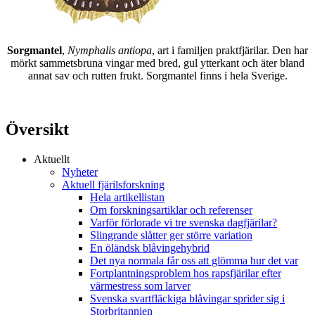
Sorgmantel
,
Nymphalis antiopa
, art i familjen praktfjärilar. Den har
mörkt sammetsbruna vingar med bred, gul ytterkant och äter bland
annat sav och rutten frukt. Sorgmantel finns i hela Sverige.
Översikt
Aktuellt
Nyheter
Aktuell fjärilsforskning
Hela artikellistan
Om forskningsartiklar och referenser
Varför förlorade vi tre svenska dagfjärilar?
Slingrande slåtter ger större variation
En öländsk blåvingehybrid
Det nya normala får oss att glömma hur det var
Fortplantningsproblem hos rapsfjärilar efter
värmestress som larver
Svenska svartfläckiga blåvingar sprider sig i
Storbritannien