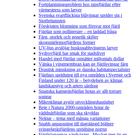
Fortplantningsproblem hos rapsfjärilar efter
värmestress som larver
Svenska svartfläckiga blåvingar sprider sig i
Storbritannien
Förskjuten blomning som försvar mot fjäril
Fjärilar som pollinerare – en laddad fråga
Färg, storlek och genetik skiljer
skogspärlemorfjärilens former
UV-ljus avslöjar busksnabbvingens larver
Sydrovfjäril har smak för stadslivet
Handel med fjärilar omsätter miljontals dollar
Vätska i vingmembran kan ge fjärilsvingar färg
Drastisk minskning av danska habitatspecialister
Fjärilars spridning till nya områden i Sverige och
Finland under 120 år
– betydelsen av klimat,
landskapstyp och arters särdrag
Spanska kamgräsfjärilar hotas av allt torrare
somrar
Mikroklimat avgör utvecklingshastighet
Bete i Natura 2000-områden hotar de
väddnätfjärilar som ska skyddas
Nektar – tema med många variationer
Snabb anpassning till dagslängd hjälper
svingelgräsfjärilens spridning norrut
Fjärilslarvernas värdväxter– Mycket mer än en