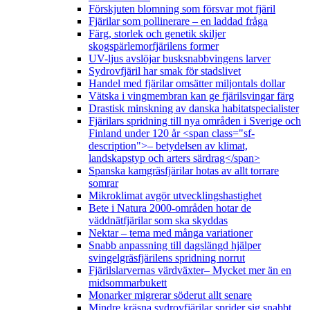
Förskjuten blomning som försvar mot fjäril
Fjärilar som pollinerare – en laddad fråga
Färg, storlek och genetik skiljer
skogspärlemorfjärilens former
UV-ljus avslöjar busksnabbvingens larver
Sydrovfjäril har smak för stadslivet
Handel med fjärilar omsätter miljontals dollar
Vätska i vingmembran kan ge fjärilsvingar färg
Drastisk minskning av danska habitatspecialister
Fjärilars spridning till nya områden i Sverige och
Finland under 120 år <span class="sf-
description">– betydelsen av klimat,
landskapstyp och arters särdrag</span>
Spanska kamgräsfjärilar hotas av allt torrare
somrar
Mikroklimat avgör utvecklingshastighet
Bete i Natura 2000-områden hotar de
väddnätfjärilar som ska skyddas
Nektar – tema med många variationer
Snabb anpassning till dagslängd hjälper
svingelgräsfjärilens spridning norrut
Fjärilslarvernas värdväxter– Mycket mer än en
midsommarbukett
Monarker migrerar söderut allt senare
Mindre kräsna sydrovfjärilar sprider sig snabbt