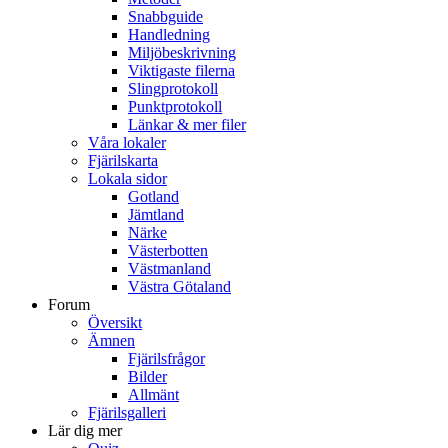
Snabbguide
Handledning
Miljöbeskrivning
Viktigaste filerna
Slingprotokoll
Punktprotokoll
Länkar & mer filer
Våra lokaler
Fjärilskarta
Lokala sidor
Gotland
Jämtland
Närke
Västerbotten
Västmanland
Västra Götaland
Forum
Översikt
Ämnen
Fjärilsfrågor
Bilder
Allmänt
Fjärilsgalleri
Lär dig mer