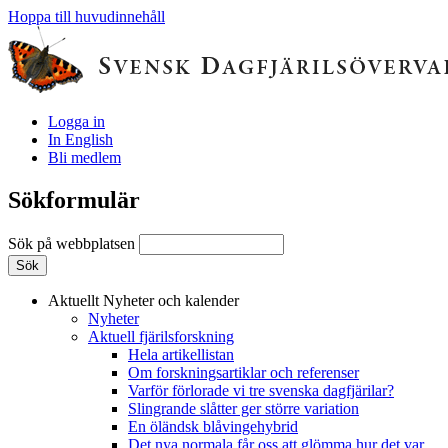
Hoppa till huvudinnehåll
Logga in
In English
Bli medlem
Sökformulär
Sök på webbplatsen
Aktuellt
Nyheter och kalender
Nyheter
Aktuell fjärilsforskning
Hela artikellistan
Om forskningsartiklar och referenser
Varför förlorade vi tre svenska dagfjärilar?
Slingrande slåtter ger större variation
En öländsk blåvingehybrid
Det nya normala får oss att glömma hur det var