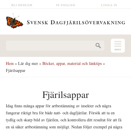
Hoppa till huvudinnehåll
BLI MEDLEM
IN ENGLISH
LOGGA IN
Sökformulär
Hem
»
Lär dig mer
»
Böcker, appar, material och länktips
»
Fjärilsappar
Fjärilsappar
Idag finns många appar för artbestämning av insekter och några
fungerar riktigt bra för både natt- och dagfjärilar. Försök att ta en
tydlig och skarp bild av fjärilen, och kontrollera ditt resultat för att få
en så säker artbestämning som möjligt. Nedan följer exempel på några