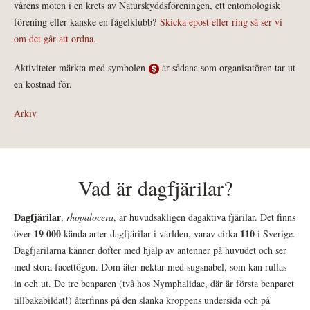
vårens möten i en krets av Naturskyddsföreningen, ett entomologisk
förening eller kanske en fågelklubb?
Skicka epost eller ring så ser vi
om det går att ordna.
Aktiviteter märkta med symbolen
är sådana som organisatören tar ut
en kostnad för.
Arkiv
Vad är dagfjärilar?
Dagfjärilar
,
rhopalocera
, är huvudsakligen dagaktiva fjärilar. Det finns
19 000
110
över
kända arter dagfjärilar i världen, varav cirka
i Sverige.
Dagfjärilarna känner dofter med hjälp av antenner på huvudet och ser
med stora facettögon. Dom äter nektar med sugsnabel, som kan rullas
in och ut. De tre benparen (två hos Nymphalidae, där är första benparet
tillbakabildat!) återfinns på den slanka kroppens undersida och på