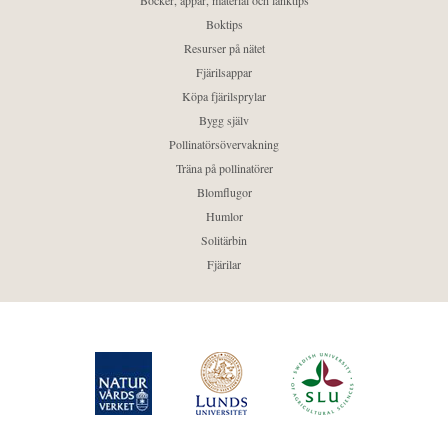
Böcker, appar, material och länktips
Boktips
Resurser på nätet
Fjärilsappar
Köpa fjärilsprylar
Bygg själv
Pollinatörsövervakning
Träna på pollinatörer
Blomflugor
Humlor
Solitärbin
Fjärilar