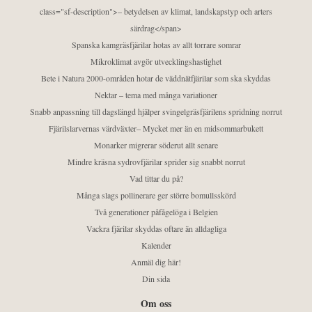
class="sf-description">– betydelsen av klimat, landskapstyp och arters
särdrag</span>
Spanska kamgräsfjärilar hotas av allt torrare somrar
Mikroklimat avgör utvecklingshastighet
Bete i Natura 2000-områden hotar de väddnätfjärilar som ska skyddas
Nektar – tema med många variationer
Snabb anpassning till dagslängd hjälper svingelgräsfjärilens spridning norrut
Fjärilslarvernas värdväxter– Mycket mer än en midsommarbukett
Monarker migrerar söderut allt senare
Mindre kräsna sydrovfjärilar sprider sig snabbt norrut
Vad tittar du på?
Många slags pollinerare ger större bomullsskörd
Två generationer påfågelöga i Belgien
Vackra fjärilar skyddas oftare än alldagliga
Kalender
Anmäl dig här!
Din sida
Om oss