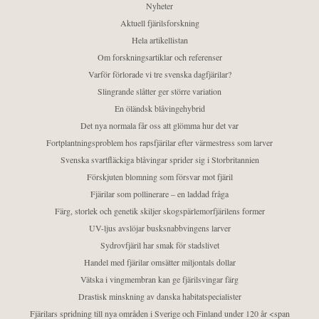
Nyheter
Aktuell fjärilsforskning
Hela artikellistan
Om forskningsartiklar och referenser
Varför förlorade vi tre svenska dagfjärilar?
Slingrande slåtter ger större variation
En öländsk blåvingehybrid
Det nya normala får oss att glömma hur det var
Fortplantningsproblem hos rapsfjärilar efter värmestress som larver
Svenska svartfläckiga blåvingar sprider sig i Storbritannien
Förskjuten blomning som försvar mot fjäril
Fjärilar som pollinerare – en laddad fråga
Färg, storlek och genetik skiljer skogspärlemorfjärilens former
UV-ljus avslöjar busksnabbvingens larver
Sydrovfjäril har smak för stadslivet
Handel med fjärilar omsätter miljontals dollar
Vätska i vingmembran kan ge fjärilsvingar färg
Drastisk minskning av danska habitatspecialister
Fjärilars spridning till nya områden i Sverige och Finland under 120 år <span