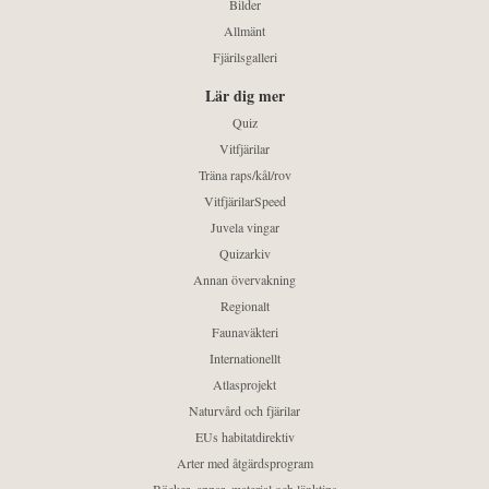
Bilder
Allmänt
Fjärilsgalleri
Lär dig mer
Quiz
Vitfjärilar
Träna raps/kål/rov
VitfjärilarSpeed
Juvela vingar
Quizarkiv
Annan övervakning
Regionalt
Faunaväkteri
Internationellt
Atlasprojekt
Naturvård och fjärilar
EUs habitatdirektiv
Arter med åtgärdsprogram