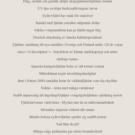
Färg, storlek och genetik skiljer skogspärlemorfjärilens former
UV-ljus avslöjar busksnabbvingens larver
Sydrovfjäril har smak för stadslivet
Handel med fjärilar omsätter miljontals dollar
Vätska i vingmembran kan ge fjärilsvingar färg
Drastisk minskning av danska habitatspecialister
Fjärilars spridning till nya områden i Sverige och Finland under 120 år <span
class="sf-description">– betydelsen av klimat, landskapstyp och arters
särdrag</span>
Spanska kamgräsfjärilar hotas av allt torrare somrar
Mikroklimat avgör utvecklingshastighet
Bete i Natura 2000-områden hotar de väddnätfjärilar som ska skyddas
Nektar – tema med många variationer
Snabb anpassning till dagslängd hjälper svingelgräsfjärilens spridning norrut
Fjärilslarvernas värdväxter– Mycket mer än en midsommarbukett
Monarker migrerar söderut allt senare
Mindre kräsna sydrovfjärilar sprider sig snabbt norrut
Vad tittar du på?
Många slags pollinerare ger större bomullsskörd