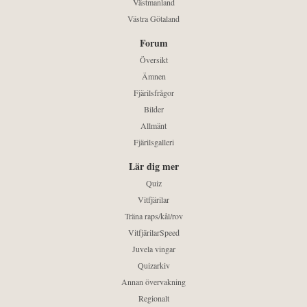
Västmanland
Västra Götaland
Forum
Översikt
Ämnen
Fjärilsfrågor
Bilder
Allmänt
Fjärilsgalleri
Lär dig mer
Quiz
Vitfjärilar
Träna raps/kål/rov
VitfjärilarSpeed
Juvela vingar
Quizarkiv
Annan övervakning
Regionalt