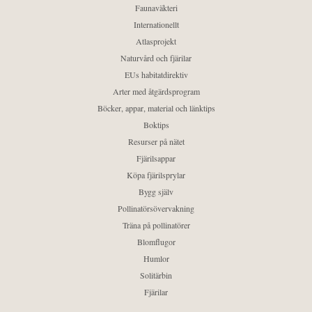
Faunaväkteri
Internationellt
Atlasprojekt
Naturvård och fjärilar
EUs habitatdirektiv
Arter med åtgärdsprogram
Böcker, appar, material och länktips
Boktips
Resurser på nätet
Fjärilsappar
Köpa fjärilsprylar
Bygg själv
Pollinatörsövervakning
Träna på pollinatörer
Blomflugor
Humlor
Solitärbin
Fjärilar