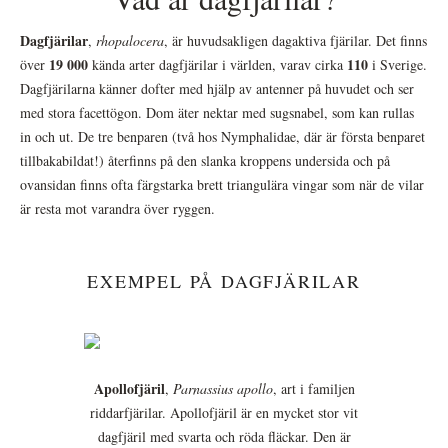
Dagfjärilar
,
rhopalocera
, är huvudsakligen dagaktiva fjärilar. Det finns
19 000
110
över
kända arter dagfjärilar i världen, varav cirka
i Sverige.
Dagfjärilarna känner dofter med hjälp av antenner på huvudet och ser
med stora facettögon. Dom äter nektar med sugsnabel, som kan rullas
in och ut. De tre benparen (två hos Nymphalidae, där är första benparet
tillbakabildat!) återfinns på den slanka kroppens undersida och på
ovansidan finns ofta färgstarka brett triangulära vingar som när de vilar
är resta mot varandra över ryggen.
EXEMPEL PÅ DAGFJÄRILAR
Apollofjäril
,
Parnassius apollo
, art i familjen
riddarfjärilar. Apollofjäril är en mycket stor vit
dagfjäril med svarta och röda fläckar. Den är