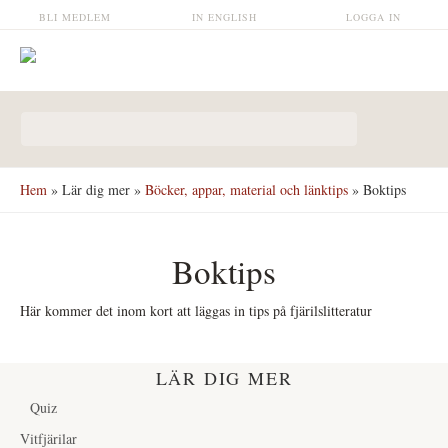
Hoppa till huvudinnehåll
BLI MEDLEM
IN ENGLISH
LOGGA IN
Sökformulär
Hem
»
Lär dig mer
»
Böcker, appar, material och länktips
» Boktips
Boktips
Här kommer det inom kort att läggas in tips på fjärilslitteratur
LÄR DIG MER
Quiz
Vitfjärilar