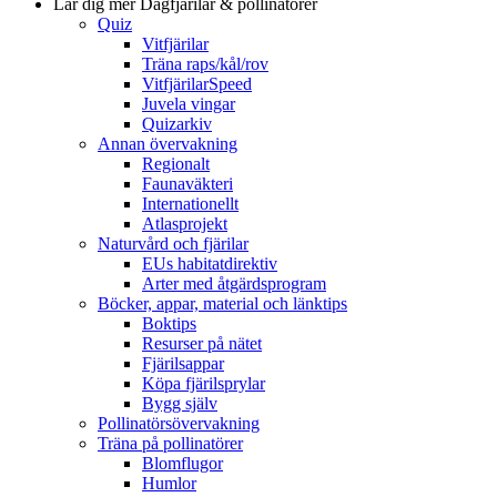
Lär dig mer
Dagfjärilar & pollinatörer
Quiz
Vitfjärilar
Träna raps/kål/rov
VitfjärilarSpeed
Juvela vingar
Quizarkiv
Annan övervakning
Regionalt
Faunaväkteri
Internationellt
Atlasprojekt
Naturvård och fjärilar
EUs habitatdirektiv
Arter med åtgärdsprogram
Böcker, appar, material och länktips
Boktips
Resurser på nätet
Fjärilsappar
Köpa fjärilsprylar
Bygg själv
Pollinatörsövervakning
Träna på pollinatörer
Blomflugor
Humlor