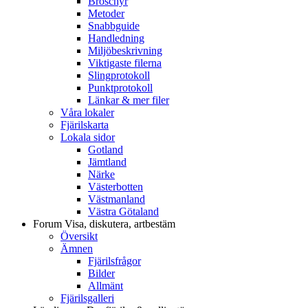
Broschyr
Metoder
Snabbguide
Handledning
Miljöbeskrivning
Viktigaste filerna
Slingprotokoll
Punktprotokoll
Länkar & mer filer
Våra lokaler
Fjärilskarta
Lokala sidor
Gotland
Jämtland
Närke
Västerbotten
Västmanland
Västra Götaland
Forum
Visa, diskutera, artbestäm
Översikt
Ämnen
Fjärilsfrågor
Bilder
Allmänt
Fjärilsgalleri