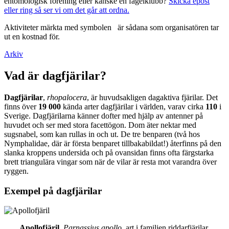
entomologisk förening eller kanske en fågelklubb?
Skicka epost
eller ring så ser vi om det går att ordna.
Aktiviteter märkta med symbolen
är sådana som organisatören tar
ut en kostnad för.
Arkiv
Vad är dagfjärilar?
Dagfjärilar
,
rhopalocera
, är huvudsakligen dagaktiva fjärilar. Det
finns över
19 000
kända arter dagfjärilar i världen, varav cirka
110
i
Sverige. Dagfjärilarna känner dofter med hjälp av antenner på
huvudet och ser med stora facettögon. Dom äter nektar med
sugsnabel, som kan rullas in och ut. De tre benparen (två hos
Nymphalidae, där är första benparet tillbakabildat!) återfinns på den
slanka kroppens undersida och på ovansidan finns ofta färgstarka
brett triangulära vingar som när de vilar är resta mot varandra över
ryggen.
Exempel på dagfjärilar
Apollofjäril
,
Parnassius apollo
, art i familjen riddarfjärilar.