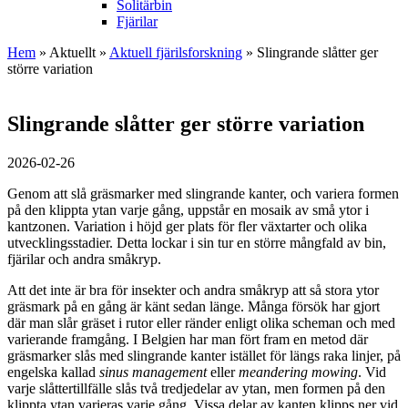
Solitärbin
Fjärilar
Hem
»
Aktuellt
»
Aktuell fjärilsforskning
» Slingrande slåtter ger
större variation
Slingrande slåtter ger större variation
2026-02-26
Genom att slå gräsmarker med slingrande kanter, och variera formen
på den klippta ytan varje gång, uppstår en mosaik av små ytor i
kantzonen. Variation i höjd ger plats för fler växtarter och olika
utvecklingsstadier. Detta lockar i sin tur en större mångfald av bin,
fjärilar och andra småkryp.
Att det inte är bra för insekter och andra småkryp att så stora ytor
gräsmark på en gång är känt sedan länge. Många försök har gjort
där man slår gräset i rutor eller ränder enligt olika scheman och med
varierande framgång. I Belgien har man fört fram en metod där
gräsmarker slås med slingrande kanter istället för längs raka linjer, på
engelska kallad
sinus management
eller
meandering mowing
. Vid
varje slåttertillfälle slås två tredjedelar av ytan, men formen på den
klippta ytan varieras varje gång. Vissa delar av kanten klipps ner vid