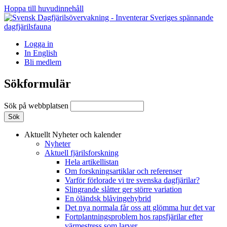
Hoppa till huvudinnehåll
Logga in
In English
Bli medlem
Sökformulär
Sök på webbplatsen
Aktuellt
Nyheter och kalender
Nyheter
Aktuell fjärilsforskning
Hela artikellistan
Om forskningsartiklar och referenser
Varför förlorade vi tre svenska dagfjärilar?
Slingrande slåtter ger större variation
En öländsk blåvingehybrid
Det nya normala får oss att glömma hur det var
Fortplantningsproblem hos rapsfjärilar efter
värmestress som larver