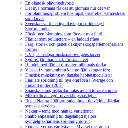
En öländsk blåvingehybrid
Det nya normala får oss att glömma hur det var
Fortplantningsproblem hos rapsfjärilar efter värmestress
som larver
Svenska svartfläckiga blåvingar sprider sig i
Storbritannien
Förskjuten blomning som försvar mot fjäril
Fjärilar som pollinerare – en laddad fråga
Färg, storlek och genetik skiljer skogspärlemorfjärilens
former
UV-ljus avslöjar busksnabbvingens larver
Sydrovfjäril har smak för stadslivet
Handel med fjärilar omsätter miljontals dollar
Vätska i vingmembran kan ge fjärilsvingar färg
Drastisk minskning av danska habitatspecialister
Fjärilars spridning till nya områden i Sverige och
Finland under 120 år
Spanska kamgräsfjärilar hotas av allt torrare somrar
Mikroklimat avgör utvecklingshastighet
Bete i Natura 2000-områden hotar de väddnätfjärilar
som ska skyddas
Nektar – tema med många variationer
Snabb anpassning till dagslängd hjälper
svingelgräsfjärilens spridning norrut
Fjärilslarvernas värdväxter– Mycket mer än en