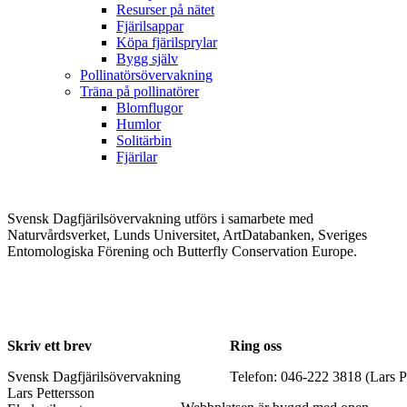
Resurser på nätet
Fjärilsappar
Köpa fjärilsprylar
Bygg själv
Pollinatörsövervakning
Träna på pollinatörer
Blomflugor
Humlor
Solitärbin
Fjärilar
Svensk Dagfjärilsövervakning utförs i samarbete med
Naturvårdsverket, Lunds Universitet, ArtDatabanken, Sveriges
Entomologiska Förening och Butterfly Conservation Europe.
Skriv ett brev
Ring oss
Svensk Dagfjärilsövervakning
Telefon: 046-222 3818 (Lars P
Lars Pettersson