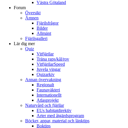
Västra Götaland
Forum
Översikt
Ämnen
Fjärilsfrågor
Bilder
Allmänt
Fjärilsgalleri
Lär dig mer
Quiz
Vitfjärilar
Träna raps/kål/rov
VitfjärilarSpeed
Juvela vingar
Quizarkiv
Annan övervakning
Regionalt
Faunaväkteri
Internationellt
Atlasprojekt
Naturvård och fjärilar
EUs habitatdirektiv
Arter med åtgärdsprogram
Böcker, appar, material och länktips
Boktips