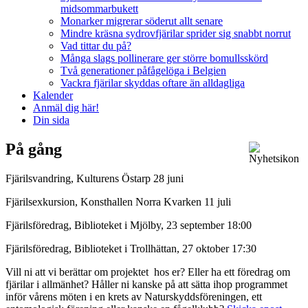
midsommarbukett
Monarker migrerar söderut allt senare
Mindre kräsna sydrovfjärilar sprider sig snabbt norrut
Vad tittar du på?
Många slags pollinerare ger större bomullsskörd
Två generationer påfågelöga i Belgien
Vackra fjärilar skyddas oftare än alldagliga
Kalender
Anmäl dig här!
Din sida
På gång
Fjärilsvandring, Kulturens Östarp 28 juni
Fjärilsexkursion, Konsthallen Norra Kvarken 11 juli
Fjärilsföredrag, Biblioteket i Mjölby, 23 september 18:00
Fjärilsföredrag, Biblioteket i Trollhättan, 27 oktober 17:30
Vill ni att vi berättar om projektet hos er? Eller ha ett föredrag om
fjärilar i allmänhet? Håller ni kanske på att sätta ihop programmet
inför vårens möten i en krets av Naturskyddsföreningen, ett