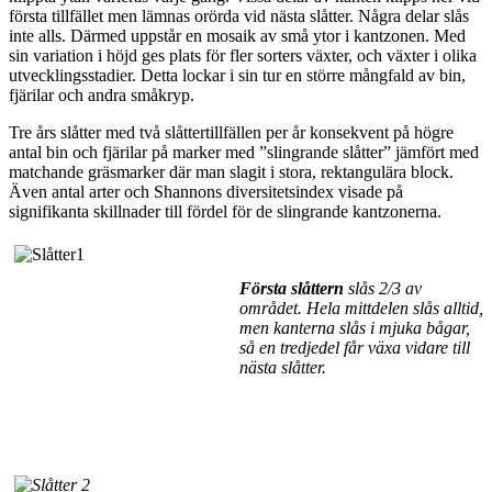
första tillfället men lämnas orörda vid nästa slåtter. Några delar slås
inte alls. Därmed uppstår en mosaik av små ytor i kantzonen. Med
sin variation i höjd ges plats för fler sorters växter, och växter i olika
utvecklingsstadier. Detta lockar i sin tur en större mångfald av bin,
fjärilar och andra småkryp.
Tre års slåtter med två slåttertillfällen per år konsekvent på högre
antal bin och fjärilar på marker med ”slingrande slåtter” jämfört med
matchande gräsmarker där man slagit i stora, rektangulära block.
Även antal arter och Shannons diversitetsindex visade på
signifikanta skillnader till fördel för de slingrande kantzonerna.
Första slåttern
slås 2/3 av
området. Hela mittdelen slås alltid,
men kanterna slås i mjuka bågar,
så en tredjedel får växa vidare till
nästa slåtter.