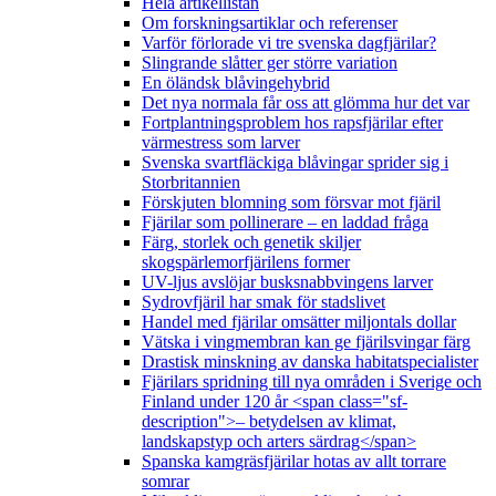
Hela artikellistan
Om forskningsartiklar och referenser
Varför förlorade vi tre svenska dagfjärilar?
Slingrande slåtter ger större variation
En öländsk blåvingehybrid
Det nya normala får oss att glömma hur det var
Fortplantningsproblem hos rapsfjärilar efter
värmestress som larver
Svenska svartfläckiga blåvingar sprider sig i
Storbritannien
Förskjuten blomning som försvar mot fjäril
Fjärilar som pollinerare – en laddad fråga
Färg, storlek och genetik skiljer
skogspärlemorfjärilens former
UV-ljus avslöjar busksnabbvingens larver
Sydrovfjäril har smak för stadslivet
Handel med fjärilar omsätter miljontals dollar
Vätska i vingmembran kan ge fjärilsvingar färg
Drastisk minskning av danska habitatspecialister
Fjärilars spridning till nya områden i Sverige och
Finland under 120 år <span class="sf-
description">– betydelsen av klimat,
landskapstyp och arters särdrag</span>
Spanska kamgräsfjärilar hotas av allt torrare
somrar