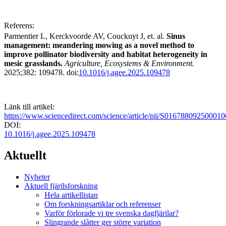
Referens:
Parmentier L, Kerckvoorde AV, Couckuyt J, et. al.
S
inus
management: meandering mowing as a novel method to
improve pollinator biodiversity and habitat heterogeneity in
mesic grasslands.
Agriculture, Ecosystems & Environment.
2025;382: 109478. doi:
10.1016/j.agee.2025.109478
Länk till artikel:
https://www.sciencedirect.com/science/article/pii/S016788092500010
DOI:
10.1016/j.agee.2025.109478
Aktuellt
Nyheter
Aktuell fjärilsforskning
Hela artikellistan
Om forskningsartiklar och referenser
Varför förlorade vi tre svenska dagfjärilar?
Slingrande slåtter ger större variation