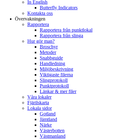
In English
Butterfly Indicators
Kontakta oss
Övervakningen
Rapportera
Rapportera från punktlokal
Rapportera från slinga
Hur gör man?
Broschyr
Metoder
Snabbguide
Handledning
Miljöbeskrivning
Viktigaste filerna
Slingprotokoll
Punktprotokoll
Länkar & mer filer
Våra lokaler
Fjärilskarta
Lokala sidor
Gotland
Jämtland
Närke
Västerbotten
Västmanland