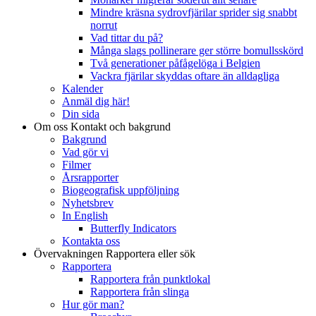
Mindre kräsna sydrovfjärilar sprider sig snabbt
norrut
Vad tittar du på?
Många slags pollinerare ger större bomullsskörd
Två generationer påfågelöga i Belgien
Vackra fjärilar skyddas oftare än alldagliga
Kalender
Anmäl dig här!
Din sida
Om oss
Kontakt och bakgrund
Bakgrund
Vad gör vi
Filmer
Årsrapporter
Biogeografisk uppföljning
Nyhetsbrev
In English
Butterfly Indicators
Kontakta oss
Övervakningen
Rapportera eller sök
Rapportera
Rapportera från punktlokal
Rapportera från slinga
Hur gör man?