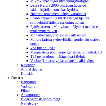
Mikroklimat avgör utvecklingshastighet
Bete i Natura 2000-områden hotar de
väddnätfjärilar som ska skyddas
Nektar – tema med många variationer
Snabb anpassning till dagslängd hjälper
svingelgräsfjärilens spridning norrut
Fjärilslarvernas värdväxter– Mycket mer än en
midsommarbukett
Monarker migrerar söderut allt senare
Mindre kräsna sydrovfjärilar sprider sig snabbt
norrut
Vad tittar du på?
Många slags pollinerare ger större bomullsskörd
Två generationer påfågelöga i Belgien
Vackra fjärilar skyddas oftare än alldagliga
Kalender
Anmäl dig här!
Din sida
Om oss
Bakgrund
Vad gör vi
Filmer
Årsrapporter
Biogeografisk uppföljning
Nyhetsbrev