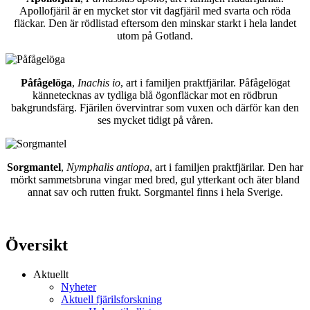
Apollofjäril är en mycket stor vit dagfjäril med svarta och röda
fläckar. Den är rödlistad eftersom den minskar starkt i hela landet
utom på Gotland.
Påfågelöga
,
Inachis io
, art i familjen praktfjärilar. Påfågelögat
kännetecknas av tydliga blå ögonfläckar mot en rödbrun
bakgrundsfärg. Fjärilen övervintrar som vuxen och därför kan den
ses mycket tidigt på våren.
Sorgmantel
,
Nymphalis antiopa
, art i familjen praktfjärilar. Den har
mörkt sammetsbruna vingar med bred, gul ytterkant och äter bland
annat sav och rutten frukt. Sorgmantel finns i hela Sverige.
Översikt
Aktuellt
Nyheter
Aktuell fjärilsforskning