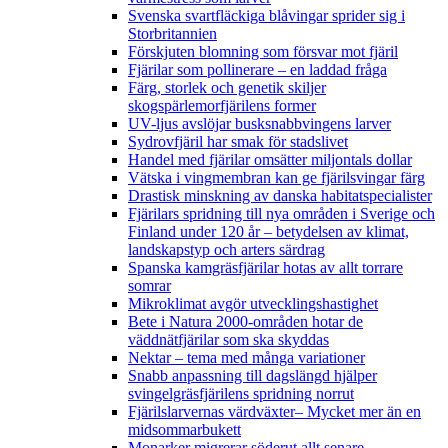
Svenska svartfläckiga blåvingar sprider sig i
Storbritannien
Förskjuten blomning som försvar mot fjäril
Fjärilar som pollinerare – en laddad fråga
Färg, storlek och genetik skiljer
skogspärlemorfjärilens former
UV-ljus avslöjar busksnabbvingens larver
Sydrovfjäril har smak för stadslivet
Handel med fjärilar omsätter miljontals dollar
Vätska i vingmembran kan ge fjärilsvingar färg
Drastisk minskning av danska habitatspecialister
Fjärilars spridning till nya områden i Sverige och
Finland under 120 år
– betydelsen av klimat,
landskapstyp och arters särdrag
Spanska kamgräsfjärilar hotas av allt torrare
somrar
Mikroklimat avgör utvecklingshastighet
Bete i Natura 2000-områden hotar de
väddnätfjärilar som ska skyddas
Nektar – tema med många variationer
Snabb anpassning till dagslängd hjälper
svingelgräsfjärilens spridning norrut
Fjärilslarvernas värdväxter– Mycket mer än en
midsommarbukett
Monarker migrerar söderut allt senare