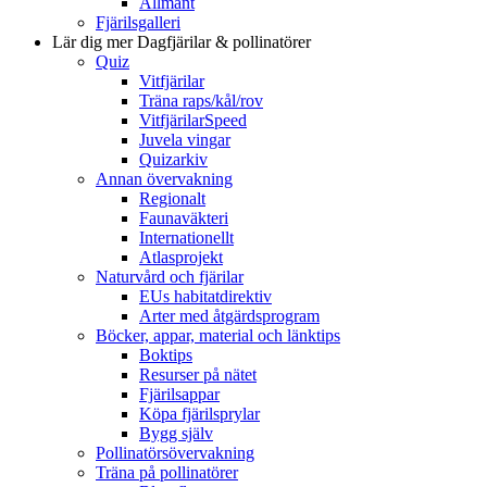
Allmänt
Fjärilsgalleri
Lär dig mer
Dagfjärilar & pollinatörer
Quiz
Vitfjärilar
Träna raps/kål/rov
VitfjärilarSpeed
Juvela vingar
Quizarkiv
Annan övervakning
Regionalt
Faunaväkteri
Internationellt
Atlasprojekt
Naturvård och fjärilar
EUs habitatdirektiv
Arter med åtgärdsprogram
Böcker, appar, material och länktips
Boktips
Resurser på nätet
Fjärilsappar
Köpa fjärilsprylar
Bygg själv
Pollinatörsövervakning
Träna på pollinatörer