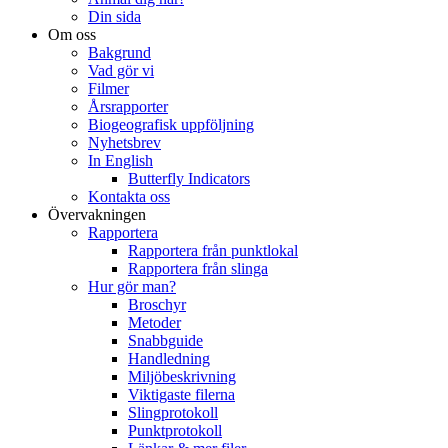
Din sida
Om oss
Bakgrund
Vad gör vi
Filmer
Årsrapporter
Biogeografisk uppföljning
Nyhetsbrev
In English
Butterfly Indicators
Kontakta oss
Övervakningen
Rapportera
Rapportera från punktlokal
Rapportera från slinga
Hur gör man?
Broschyr
Metoder
Snabbguide
Handledning
Miljöbeskrivning
Viktigaste filerna
Slingprotokoll
Punktprotokoll