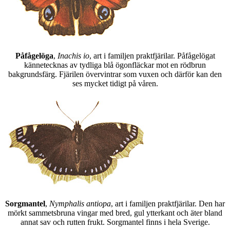
Påfågelöga
,
Inachis io
, art i familjen praktfjärilar. Påfågelögat
kännetecknas av tydliga blå ögonfläckar mot en rödbrun
bakgrundsfärg. Fjärilen övervintrar som vuxen och därför kan den
ses mycket tidigt på våren.
Sorgmantel
,
Nymphalis antiopa
, art i familjen praktfjärilar. Den har
mörkt sammetsbruna vingar med bred, gul ytterkant och äter bland
annat sav och rutten frukt. Sorgmantel finns i hela Sverige.