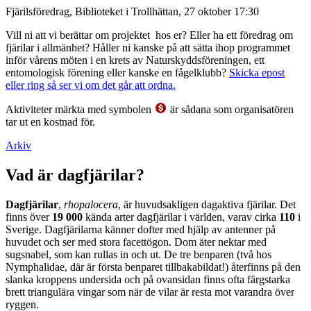
Fjärilsföredrag, Biblioteket i Trollhättan, 27 oktober 17:30
Vill ni att vi berättar om projektet hos er? Eller ha ett föredrag om
fjärilar i allmänhet? Håller ni kanske på att sätta ihop programmet
inför vårens möten i en krets av Naturskyddsföreningen, ett
entomologisk förening eller kanske en fågelklubb?
Skicka epost
eller ring så ser vi om det går att ordna.
Aktiviteter märkta med symbolen
är sådana som organisatören
tar ut en kostnad för.
Arkiv
Vad är dagfjärilar?
Dagfjärilar
,
rhopalocera
, är huvudsakligen dagaktiva fjärilar. Det
finns över
19 000
kända arter dagfjärilar i världen, varav cirka
110
i
Sverige. Dagfjärilarna känner dofter med hjälp av antenner på
huvudet och ser med stora facettögon. Dom äter nektar med
sugsnabel, som kan rullas in och ut. De tre benparen (två hos
Nymphalidae, där är första benparet tillbakabildat!) återfinns på den
slanka kroppens undersida och på ovansidan finns ofta färgstarka
brett triangulära vingar som när de vilar är resta mot varandra över
ryggen.