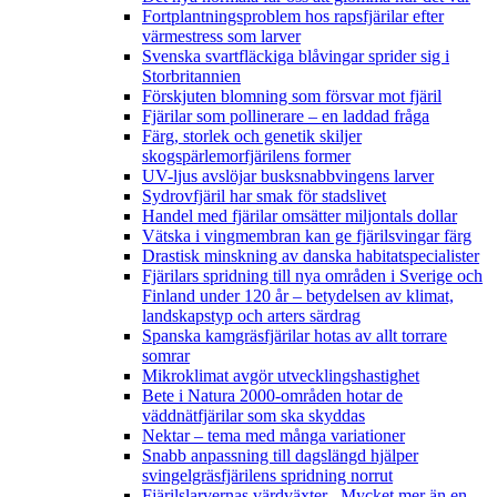
Fortplantningsproblem hos rapsfjärilar efter
värmestress som larver
Svenska svartfläckiga blåvingar sprider sig i
Storbritannien
Förskjuten blomning som försvar mot fjäril
Fjärilar som pollinerare – en laddad fråga
Färg, storlek och genetik skiljer
skogspärlemorfjärilens former
UV-ljus avslöjar busksnabbvingens larver
Sydrovfjäril har smak för stadslivet
Handel med fjärilar omsätter miljontals dollar
Vätska i vingmembran kan ge fjärilsvingar färg
Drastisk minskning av danska habitatspecialister
Fjärilars spridning till nya områden i Sverige och
Finland under 120 år
– betydelsen av klimat,
landskapstyp och arters särdrag
Spanska kamgräsfjärilar hotas av allt torrare
somrar
Mikroklimat avgör utvecklingshastighet
Bete i Natura 2000-områden hotar de
väddnätfjärilar som ska skyddas
Nektar – tema med många variationer
Snabb anpassning till dagslängd hjälper
svingelgräsfjärilens spridning norrut
Fjärilslarvernas värdväxter– Mycket mer än en