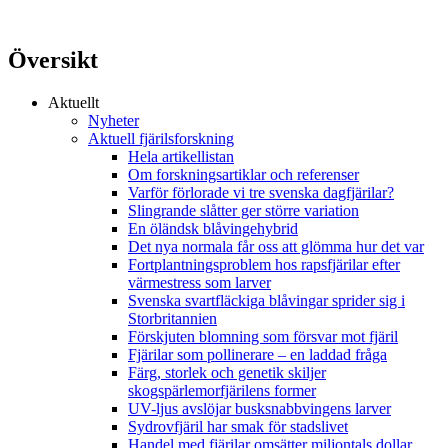
Översikt
Aktuellt
Nyheter
Aktuell fjärilsforskning
Hela artikellistan
Om forskningsartiklar och referenser
Varför förlorade vi tre svenska dagfjärilar?
Slingrande slåtter ger större variation
En öländsk blåvingehybrid
Det nya normala får oss att glömma hur det var
Fortplantningsproblem hos rapsfjärilar efter
värmestress som larver
Svenska svartfläckiga blåvingar sprider sig i
Storbritannien
Förskjuten blomning som försvar mot fjäril
Fjärilar som pollinerare – en laddad fråga
Färg, storlek och genetik skiljer
skogspärlemorfjärilens former
UV-ljus avslöjar busksnabbvingens larver
Sydrovfjäril har smak för stadslivet
Handel med fjärilar omsätter miljontals dollar