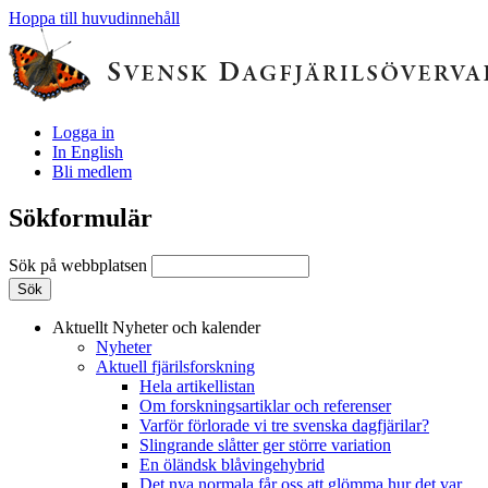
Hoppa till huvudinnehåll
Logga in
In English
Bli medlem
Sökformulär
Sök på webbplatsen
Aktuellt
Nyheter och kalender
Nyheter
Aktuell fjärilsforskning
Hela artikellistan
Om forskningsartiklar och referenser
Varför förlorade vi tre svenska dagfjärilar?
Slingrande slåtter ger större variation
En öländsk blåvingehybrid
Det nya normala får oss att glömma hur det var