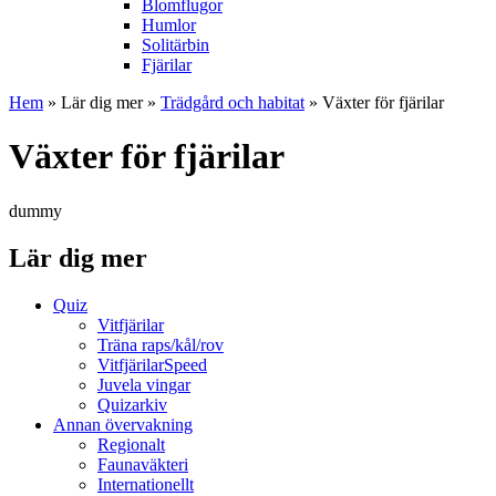
Blomflugor
Humlor
Solitärbin
Fjärilar
Hem
»
Lär dig mer
»
Trädgård och habitat
» Växter för fjärilar
Växter för fjärilar
dummy
Lär dig mer
Quiz
Vitfjärilar
Träna raps/kål/rov
VitfjärilarSpeed
Juvela vingar
Quizarkiv
Annan övervakning
Regionalt
Faunaväkteri
Internationellt