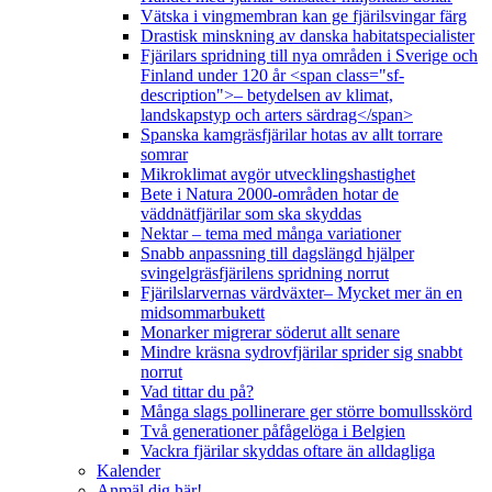
Vätska i vingmembran kan ge fjärilsvingar färg
Drastisk minskning av danska habitatspecialister
Fjärilars spridning till nya områden i Sverige och
Finland under 120 år <span class="sf-
description">– betydelsen av klimat,
landskapstyp och arters särdrag</span>
Spanska kamgräsfjärilar hotas av allt torrare
somrar
Mikroklimat avgör utvecklingshastighet
Bete i Natura 2000-områden hotar de
väddnätfjärilar som ska skyddas
Nektar – tema med många variationer
Snabb anpassning till dagslängd hjälper
svingelgräsfjärilens spridning norrut
Fjärilslarvernas värdväxter– Mycket mer än en
midsommarbukett
Monarker migrerar söderut allt senare
Mindre kräsna sydrovfjärilar sprider sig snabbt
norrut
Vad tittar du på?
Många slags pollinerare ger större bomullsskörd
Två generationer påfågelöga i Belgien
Vackra fjärilar skyddas oftare än alldagliga
Kalender
Anmäl dig här!