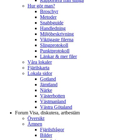
Rapportera från slinga
Hur gör man?
Broschyr
Metoder
Snabbguide
Handledning
Miljöbeskrivning
Viktigaste filerna
Slingprotokoll
Punktprotokoll
Länkar & mer filer
Våra lokaler
Fjärilskarta
Lokala sidor
Gotland
Jämtland
Närke
Västerbotten
Västmanland
Västra Götaland
Forum
Visa, diskutera, artbestäm
Översikt
Ämnen
Fjärilsfrågor
Bilder