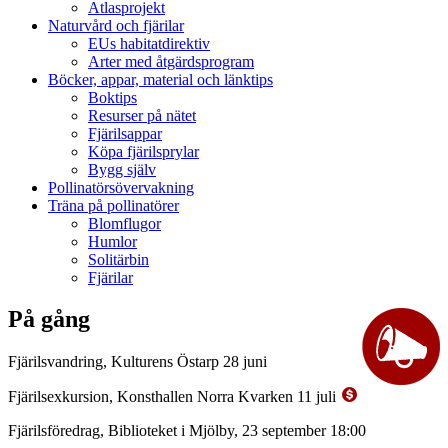
Atlasprojekt
Naturvård och fjärilar
EUs habitatdirektiv
Arter med åtgärdsprogram
Böcker, appar, material och länktips
Boktips
Resurser på nätet
Fjärilsappar
Köpa fjärilsprylar
Bygg själv
Pollinatörsövervakning
Träna på pollinatörer
Blomflugor
Humlor
Solitärbin
Fjärilar
På gång
Fjärilsvandring, Kulturens Östarp 28 juni
Fjärilsexkursion, Konsthallen Norra Kvarken 11 juli
Fjärilsföredrag, Biblioteket i Mjölby, 23 september 18:00