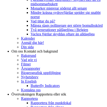
midsommarbukett
Monarker migrerar söderut allt senare
Mindre kräsna sydrovfjärilar sprider sig snabbt
norrut
Vad tittar du på?
Många slags pollinerare ger större bomullsskörd
Två generationer påfågelöga i Belgien
Vackra fjärilar skyddas oftare än alldagliga
Kalender
Anmäl dig här!
Din sida
Om oss
Kontakt och bakgrund
Bakgrund
Vad gör vi
Filmer
Årsrapporter
Biogeografisk uppföljning
Nyhetsbrev
In English
Butterfly Indicators
Kontakta oss
Övervakningen
Rapportera eller sök
Rapportera
Rapportera från punktlokal