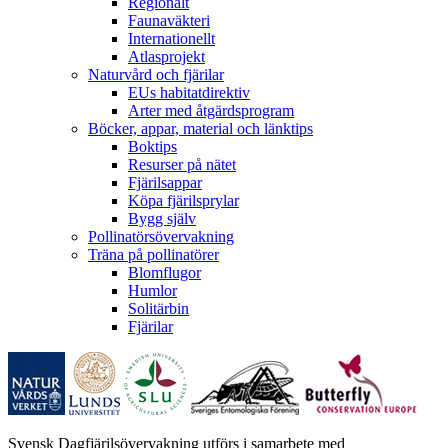
Regionalt
Faunaväkteri
Internationellt
Atlasprojekt
Naturvård och fjärilar
EUs habitatdirektiv
Arter med åtgärdsprogram
Böcker, appar, material och länktips
Boktips
Resurser på nätet
Fjärilsappar
Köpa fjärilsprylar
Bygg själv
Pollinatörsövervakning
Träna på pollinatörer
Blomflugor
Humlor
Solitärbin
Fjärilar
Svensk Dagfjärilsövervakning utförs i samarbete med