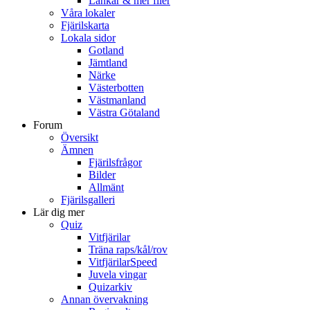
Länkar & mer filer
Våra lokaler
Fjärilskarta
Lokala sidor
Gotland
Jämtland
Närke
Västerbotten
Västmanland
Västra Götaland
Forum
Översikt
Ämnen
Fjärilsfrågor
Bilder
Allmänt
Fjärilsgalleri
Lär dig mer
Quiz
Vitfjärilar
Träna raps/kål/rov
VitfjärilarSpeed
Juvela vingar
Quizarkiv
Annan övervakning