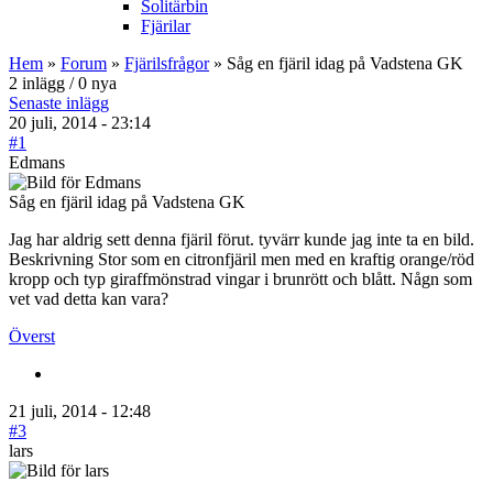
Solitärbin
Fjärilar
Hem
»
Forum
»
Fjärilsfrågor
» Såg en fjäril idag på Vadstena GK
2 inlägg / 0 nya
Senaste inlägg
20 juli, 2014 - 23:14
#1
Edmans
Såg en fjäril idag på Vadstena GK
Jag har aldrig sett denna fjäril förut. tyvärr kunde jag inte ta en bild.
Beskrivning Stor som en citronfjäril men med en kraftig orange/röd
kropp och typ giraffmönstrad vingar i brunrött och blått. Någn som
vet vad detta kan vara?
Överst
21 juli, 2014 - 12:48
#3
lars