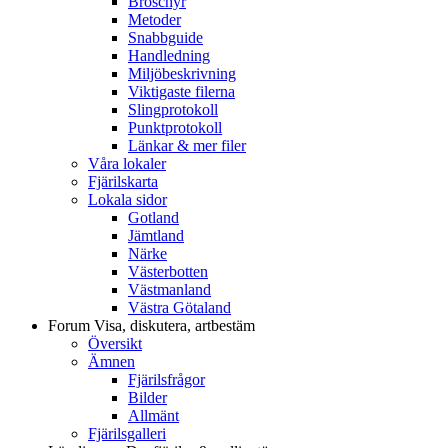
Broschyr
Metoder
Snabbguide
Handledning
Miljöbeskrivning
Viktigaste filerna
Slingprotokoll
Punktprotokoll
Länkar & mer filer
Våra lokaler
Fjärilskarta
Lokala sidor
Gotland
Jämtland
Närke
Västerbotten
Västmanland
Västra Götaland
Forum
Visa, diskutera, artbestäm
Översikt
Ämnen
Fjärilsfrågor
Bilder
Allmänt
Fjärilsgalleri