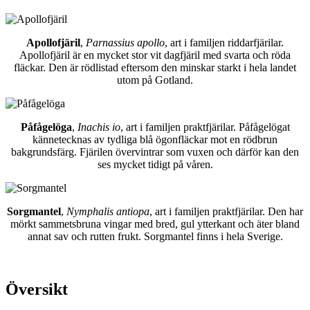
Apollofjäril
,
Parnassius apollo
, art i familjen riddarfjärilar.
Apollofjäril är en mycket stor vit dagfjäril med svarta och röda
fläckar. Den är rödlistad eftersom den minskar starkt i hela landet
utom på Gotland.
Påfågelöga
,
Inachis io
, art i familjen praktfjärilar. Påfågelögat
kännetecknas av tydliga blå ögonfläckar mot en rödbrun
bakgrundsfärg. Fjärilen övervintrar som vuxen och därför kan den
ses mycket tidigt på våren.
Sorgmantel
,
Nymphalis antiopa
, art i familjen praktfjärilar. Den har
mörkt sammetsbruna vingar med bred, gul ytterkant och äter bland
annat sav och rutten frukt. Sorgmantel finns i hela Sverige.
Översikt