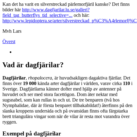
Kan det ha varit en silverstreckad pärlemorfjäril kanske? Det finns
bilder här
http://www.dagfjarilar.lu.se/galleri?
field_tag_butterflys_tid_selective=...
och här:
http://www.lepidoptera.se/arter/silverstreckad_p%C3%A4rlemorfj%C
Mvh Lars
Överst
Vad är dagfjärilar?
Dagfjärilar
,
rhopalocera
, är huvudsakligen dagaktiva fjärilar. Det
finns över
19 000
kända arter dagfjärilar i världen, varav cirka
110
i
Sverige. Dagfjärilarna känner dofter med hjälp av antenner på
huvudet och ser med stora facettögon. Dom äter nektar med
sugsnabel, som kan rullas in och ut. De tre benparen (två hos
Nymphalidae, där är första benparet tillbakabildat!) återfinns på den
slanka kroppens undersida och på ovansidan finns ofta färgstarka
brett triangulära vingar som när de vilar är resta mot varandra över
ryggen.
Exempel på dagfjärilar