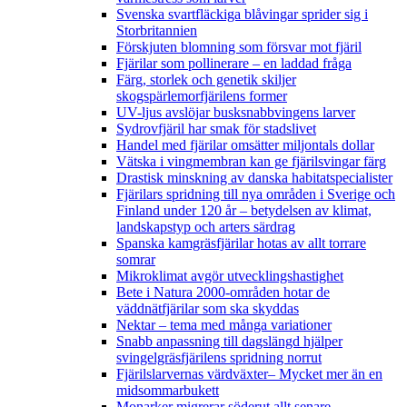
Svenska svartfläckiga blåvingar sprider sig i
Storbritannien
Förskjuten blomning som försvar mot fjäril
Fjärilar som pollinerare – en laddad fråga
Färg, storlek och genetik skiljer
skogspärlemorfjärilens former
UV-ljus avslöjar busksnabbvingens larver
Sydrovfjäril har smak för stadslivet
Handel med fjärilar omsätter miljontals dollar
Vätska i vingmembran kan ge fjärilsvingar färg
Drastisk minskning av danska habitatspecialister
Fjärilars spridning till nya områden i Sverige och
Finland under 120 år
– betydelsen av klimat,
landskapstyp och arters särdrag
Spanska kamgräsfjärilar hotas av allt torrare
somrar
Mikroklimat avgör utvecklingshastighet
Bete i Natura 2000-områden hotar de
väddnätfjärilar som ska skyddas
Nektar – tema med många variationer
Snabb anpassning till dagslängd hjälper
svingelgräsfjärilens spridning norrut
Fjärilslarvernas värdväxter– Mycket mer än en
midsommarbukett
Monarker migrerar söderut allt senare