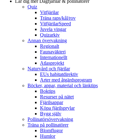
Lär dig mer
Dagfjärilar & pollinatörer
Quiz
Vitfjärilar
Träna raps/kål/rov
VitfjärilarSpeed
Juvela vingar
Quizarkiv
Annan övervakning
Regionalt
Faunaväkteri
Internationellt
Atlasprojekt
Naturvård och fjärilar
EUs habitatdirektiv
Arter med åtgärdsprogram
Böcker, appar, material och länktips
Boktips
Resurser på nätet
Fjärilsappar
Köpa fjärilsprylar
Bygg själv
Pollinatörsövervakning
Träna på pollinatörer
Blomflugor
Humlor