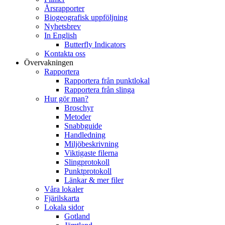
Årsrapporter
Biogeografisk uppföljning
Nyhetsbrev
In English
Butterfly Indicators
Kontakta oss
Övervakningen
Rapportera
Rapportera från punktlokal
Rapportera från slinga
Hur gör man?
Broschyr
Metoder
Snabbguide
Handledning
Miljöbeskrivning
Viktigaste filerna
Slingprotokoll
Punktprotokoll
Länkar & mer filer
Våra lokaler
Fjärilskarta
Lokala sidor
Gotland