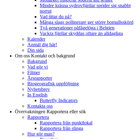
Mindre kräsna sydrovfjärilar sprider sig snabbt
norrut
Vad tittar du på?
Många slags pollinerare ger större bomullsskörd
Två generationer påfågelöga i Belgien
Vackra fjärilar skyddas oftare än alldagliga
Kalender
Anmäl dig här!
Din sida
Om oss
Kontakt och bakgrund
Bakgrund
Vad gör vi
Filmer
Årsrapporter
Biogeografisk uppföljning
Nyhetsbrev
In English
Butterfly Indicators
Kontakta oss
Övervakningen
Rapportera eller sök
Rapportera
Rapportera från punktlokal
Rapportera från slinga
Hur gör man?