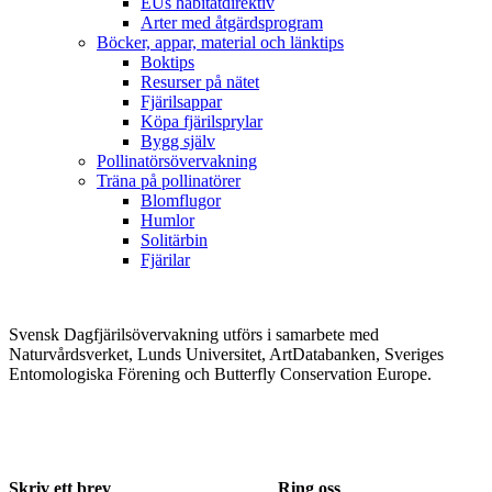
EUs habitatdirektiv
Arter med åtgärdsprogram
Böcker, appar, material och länktips
Boktips
Resurser på nätet
Fjärilsappar
Köpa fjärilsprylar
Bygg själv
Pollinatörsövervakning
Träna på pollinatörer
Blomflugor
Humlor
Solitärbin
Fjärilar
Svensk Dagfjärilsövervakning utförs i samarbete med
Naturvårdsverket, Lunds Universitet, ArtDatabanken, Sveriges
Entomologiska Förening och Butterfly Conservation Europe.
Skriv ett brev
Ring oss