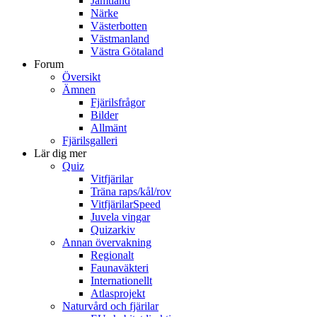
Jämtland
Närke
Västerbotten
Västmanland
Västra Götaland
Forum
Översikt
Ämnen
Fjärilsfrågor
Bilder
Allmänt
Fjärilsgalleri
Lär dig mer
Quiz
Vitfjärilar
Träna raps/kål/rov
VitfjärilarSpeed
Juvela vingar
Quizarkiv
Annan övervakning
Regionalt
Faunaväkteri
Internationellt
Atlasprojekt
Naturvård och fjärilar