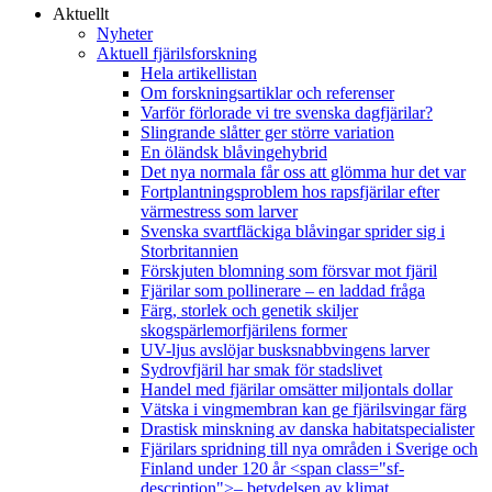
Aktuellt
Nyheter
Aktuell fjärilsforskning
Hela artikellistan
Om forskningsartiklar och referenser
Varför förlorade vi tre svenska dagfjärilar?
Slingrande slåtter ger större variation
En öländsk blåvingehybrid
Det nya normala får oss att glömma hur det var
Fortplantningsproblem hos rapsfjärilar efter
värmestress som larver
Svenska svartfläckiga blåvingar sprider sig i
Storbritannien
Förskjuten blomning som försvar mot fjäril
Fjärilar som pollinerare – en laddad fråga
Färg, storlek och genetik skiljer
skogspärlemorfjärilens former
UV-ljus avslöjar busksnabbvingens larver
Sydrovfjäril har smak för stadslivet
Handel med fjärilar omsätter miljontals dollar
Vätska i vingmembran kan ge fjärilsvingar färg
Drastisk minskning av danska habitatspecialister
Fjärilars spridning till nya områden i Sverige och
Finland under 120 år <span class="sf-
description">– betydelsen av klimat,