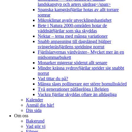
landskapstyp och arters särdrag</span>
Spanska kamgräsfjärilar hotas av allt torrare
somrar
Mikroklimat avgör utvecklingshastighet
Bete i Natura 2000-områden hotar de
väddnätfjärilar som ska skyddas
Nektar – tema med många variationer
Snabb anpassning till dagslängd hjälper
svingelgräsfjärilens spridning norrut
Fjärilslarvernas värdväxter– Mycket mer än en
midsommarbukett
Monarker migrerar söderut allt senare
Mindre kräsna sydrovfjärilar sprider sig snabbt
norrut
Vad tittar du på?
Många slags pollinerare ger större bomullsskörd
Två generationer påfågelöga i Belgien
Vackra fjärilar skyddas oftare än alldagliga
Kalender
Anmäl dig här!
Din sida
Om oss
Bakgrund
Vad gör vi
Filmer