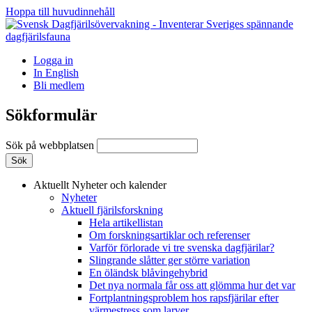
Hoppa till huvudinnehåll
Logga in
In English
Bli medlem
Sökformulär
Sök på webbplatsen
Aktuellt
Nyheter och kalender
Nyheter
Aktuell fjärilsforskning
Hela artikellistan
Om forskningsartiklar och referenser
Varför förlorade vi tre svenska dagfjärilar?
Slingrande slåtter ger större variation
En öländsk blåvingehybrid
Det nya normala får oss att glömma hur det var
Fortplantningsproblem hos rapsfjärilar efter
värmestress som larver