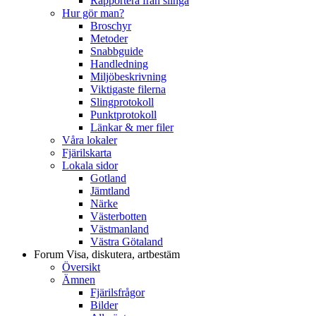
Rapportera från slinga
Hur gör man?
Broschyr
Metoder
Snabbguide
Handledning
Miljöbeskrivning
Viktigaste filerna
Slingprotokoll
Punktprotokoll
Länkar & mer filer
Våra lokaler
Fjärilskarta
Lokala sidor
Gotland
Jämtland
Närke
Västerbotten
Västmanland
Västra Götaland
Forum
Visa, diskutera, artbestäm
Översikt
Ämnen
Fjärilsfrågor
Bilder