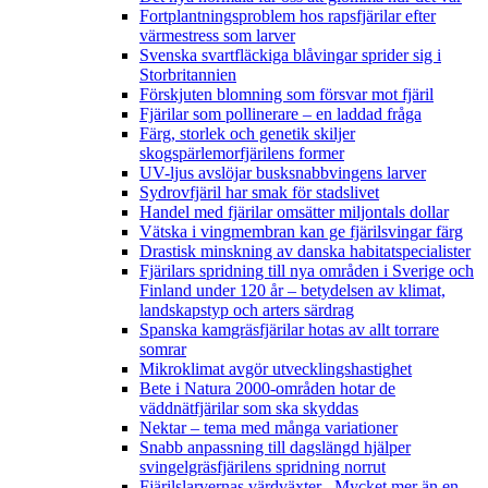
Fortplantningsproblem hos rapsfjärilar efter
värmestress som larver
Svenska svartfläckiga blåvingar sprider sig i
Storbritannien
Förskjuten blomning som försvar mot fjäril
Fjärilar som pollinerare – en laddad fråga
Färg, storlek och genetik skiljer
skogspärlemorfjärilens former
UV-ljus avslöjar busksnabbvingens larver
Sydrovfjäril har smak för stadslivet
Handel med fjärilar omsätter miljontals dollar
Vätska i vingmembran kan ge fjärilsvingar färg
Drastisk minskning av danska habitatspecialister
Fjärilars spridning till nya områden i Sverige och
Finland under 120 år
– betydelsen av klimat,
landskapstyp och arters särdrag
Spanska kamgräsfjärilar hotas av allt torrare
somrar
Mikroklimat avgör utvecklingshastighet
Bete i Natura 2000-områden hotar de
väddnätfjärilar som ska skyddas
Nektar – tema med många variationer
Snabb anpassning till dagslängd hjälper
svingelgräsfjärilens spridning norrut
Fjärilslarvernas värdväxter– Mycket mer än en