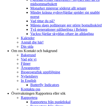
midsommarbukett
Monarker migrerar söderut allt senare
Mindre kräsna sydrovfjärilar sprider sig snabbt
norrut
Vad tittar du på?
Många slags pollinerare ger större bomullsskörd
Två generationer påfågelöga i Belgien
Vackra fjärilar skyddas oftare än alldagliga
Kalender
Anmäl dig här!
Din sida
Om oss
Kontakt och bakgrund
Bakgrund
Vad gör vi
Filmer
Årsrapporter
Biogeografisk uppföljning
Nyhetsbrev
In English
Butterfly Indicators
Kontakta oss
Övervakningen
Rapportera eller sök
Rapportera
Rapportera från punktlokal