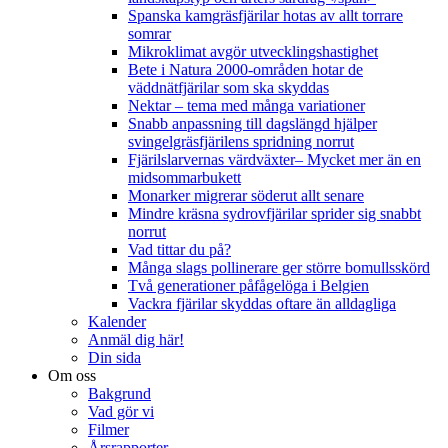
Spanska kamgräsfjärilar hotas av allt torrare
somrar
Mikroklimat avgör utvecklingshastighet
Bete i Natura 2000-områden hotar de
väddnätfjärilar som ska skyddas
Nektar – tema med många variationer
Snabb anpassning till dagslängd hjälper
svingelgräsfjärilens spridning norrut
Fjärilslarvernas värdväxter– Mycket mer än en
midsommarbukett
Monarker migrerar söderut allt senare
Mindre kräsna sydrovfjärilar sprider sig snabbt
norrut
Vad tittar du på?
Många slags pollinerare ger större bomullsskörd
Två generationer påfågelöga i Belgien
Vackra fjärilar skyddas oftare än alldagliga
Kalender
Anmäl dig här!
Din sida
Om oss
Bakgrund
Vad gör vi
Filmer
Årsrapporter