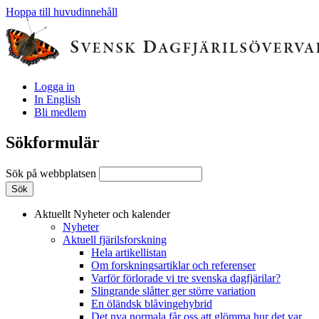
Hoppa till huvudinnehåll
Logga in
In English
Bli medlem
Sökformulär
Sök på webbplatsen
Aktuellt
Nyheter och kalender
Nyheter
Aktuell fjärilsforskning
Hela artikellistan
Om forskningsartiklar och referenser
Varför förlorade vi tre svenska dagfjärilar?
Slingrande slåtter ger större variation
En öländsk blåvingehybrid
Det nya normala får oss att glömma hur det var