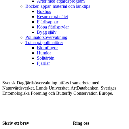
Arter med åtgärdsprogram
Böcker, appar, material och länktips
Boktips
Resurser på nätet
Fjärilsappar
Köpa fjärilsprylar
Bygg själv
Pollinatörsövervakning
Träna på pollinatörer
Blomflugor
Humlor
Solitärbin
Fjärilar
Svensk Dagfjärilsövervakning utförs i samarbete med
Naturvårdsverket, Lunds Universitet, ArtDatabanken, Sveriges
Entomologiska Förening och Butterfly Conservation Europe.
Skriv ett brev
Ring oss