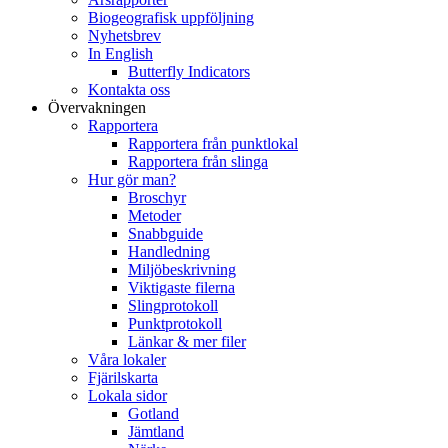
Biogeografisk uppföljning
Nyhetsbrev
In English
Butterfly Indicators
Kontakta oss
Övervakningen
Rapportera
Rapportera från punktlokal
Rapportera från slinga
Hur gör man?
Broschyr
Metoder
Snabbguide
Handledning
Miljöbeskrivning
Viktigaste filerna
Slingprotokoll
Punktprotokoll
Länkar & mer filer
Våra lokaler
Fjärilskarta
Lokala sidor
Gotland
Jämtland