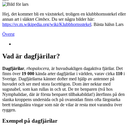
Hej, det kommer bli en växtstekel, troligen en klubbhornsstekel eller
annan art i släktet
Cimbex
. Du ser några bilder här:
https://sv.m.wikipedia.org/wiki/Klubbhornsstekel
. Bästa hälsn Lars
Överst
Vad är dagfjärilar?
Dagfjärilar
,
rhopalocera
, är huvudsakligen dagaktiva fjärilar. Det
finns över
19 000
kända arter dagfjärilar i världen, varav cirka
110
i
Sverige. Dagfjärilarna känner dofter med hjälp av antenner på
huvudet och ser med stora facettögon. Dom äter nektar med
sugsnabel, som kan rullas in och ut. De tre benparen (två hos
Nymphalidae, där är första benparet tillbakabildat!) återfinns på den
slanka kroppens undersida och på ovansidan finns ofta färgstarka
brett triangulära vingar som när de vilar är resta mot varandra över
ryggen.
Exempel på dagfjärilar