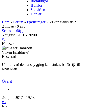
Blomflugor
Humlor
Solitärbin
Fjärilar
Hem
»
Forum
»
Fjärilsfrågor
» Vilken fjärilslarv?
2 inlägg / 0 nya
Senaste inlägg
5 augusti, 2016 - 20:00
#1
Hanzzon
Vilken fjärilslarv?
Besvarad
Undrar vad denna snygging kan tänkas bli för fjäril?
Mvh Mats
Överst
23 april, 2017 - 19:58
#3
lars