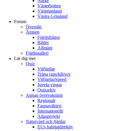
Närke
Västerbotten
Västmanland
Västra Götaland
Forum
Översikt
Ämnen
Fjärilsfrågor
Bilder
Allmänt
Fjärilsgalleri
Lär dig mer
Quiz
Vitfjärilar
Träna raps/kål/rov
VitfjärilarSpeed
Juvela vingar
Quizarkiv
Annan övervakning
Regionalt
Faunaväkteri
Internationellt
Atlasprojekt
Naturvård och fjärilar
EUs habitatdirektiv