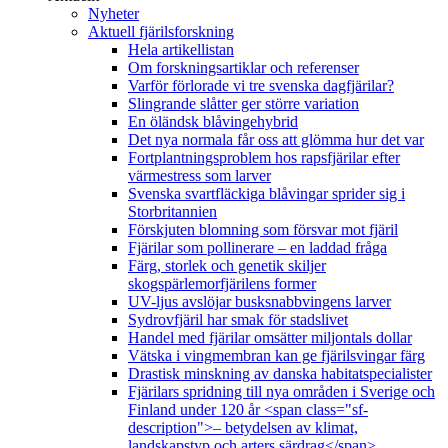
Nyheter
Aktuell fjärilsforskning
Hela artikellistan
Om forskningsartiklar och referenser
Varför förlorade vi tre svenska dagfjärilar?
Slingrande slåtter ger större variation
En öländsk blåvingehybrid
Det nya normala får oss att glömma hur det var
Fortplantningsproblem hos rapsfjärilar efter
värmestress som larver
Svenska svartfläckiga blåvingar sprider sig i
Storbritannien
Förskjuten blomning som försvar mot fjäril
Fjärilar som pollinerare – en laddad fråga
Färg, storlek och genetik skiljer
skogspärlemorfjärilens former
UV-ljus avslöjar busksnabbvingens larver
Sydrovfjäril har smak för stadslivet
Handel med fjärilar omsätter miljontals dollar
Vätska i vingmembran kan ge fjärilsvingar färg
Drastisk minskning av danska habitatspecialister
Fjärilars spridning till nya områden i Sverige och
Finland under 120 år <span class="sf-
description">– betydelsen av klimat,
landskapstyp och arters särdrag</span>