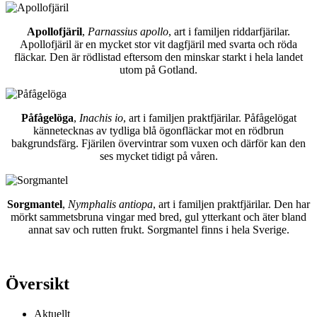
Apollofjäril
,
Parnassius apollo
, art i familjen riddarfjärilar.
Apollofjäril är en mycket stor vit dagfjäril med svarta och röda
fläckar. Den är rödlistad eftersom den minskar starkt i hela landet
utom på Gotland.
Påfågelöga
,
Inachis io
, art i familjen praktfjärilar. Påfågelögat
kännetecknas av tydliga blå ögonfläckar mot en rödbrun
bakgrundsfärg. Fjärilen övervintrar som vuxen och därför kan den
ses mycket tidigt på våren.
Sorgmantel
,
Nymphalis antiopa
, art i familjen praktfjärilar. Den har
mörkt sammetsbruna vingar med bred, gul ytterkant och äter bland
annat sav och rutten frukt. Sorgmantel finns i hela Sverige.
Översikt
Aktuellt