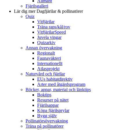
Allmänt
Fjärilsgalleri
Lär dig mer
Dagfjärilar & pollinatörer
Quiz
Vitfjärilar
Träna raps/kål/rov
VitfjärilarSpeed
Juvela vingar
Quizarkiv
Annan övervakning
Regionalt
Faunaväkteri
Internationellt
Atlasprojekt
Naturvård och fjärilar
EUs habitatdirektiv
Arter med åtgärdsprogram
Böcker, appar, material och länktips
Boktips
Resurser på nätet
Fjärilsappar
Köpa fjärilsprylar
Bygg själv
Pollinatörsövervakning
Träna på pollinatörer