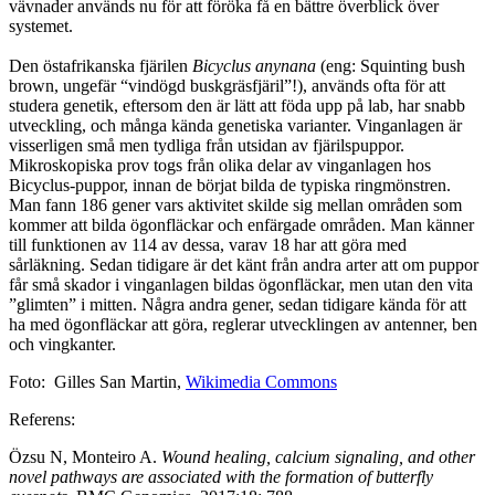
vävnader används nu för att föröka få en bättre överblick över
systemet.
Den östafrikanska fjärilen
Bicyclus anynana
(eng: Squinting bush
brown, ungefär “vindögd buskgräsfjäril”!), används ofta för att
studera genetik, eftersom den är lätt att föda upp på lab, har snabb
utveckling, och många kända genetiska varianter. Vinganlagen är
visserligen små men tydliga från utsidan av fjärilspuppor.
Mikroskopiska prov togs från olika delar av vinganlagen hos
Bicyclus-puppor, innan de börjat bilda de typiska ringmönstren.
Man fann 186 gener vars aktivitet skilde sig mellan områden som
kommer att bilda ögonfläckar och enfärgade områden. Man känner
till funktionen av 114 av dessa, varav 18 har att göra med
sårläkning. Sedan tidigare är det känt från andra arter att om puppor
får små skador i vinganlagen bildas ögonfläckar, men utan den vita
”glimten” i mitten. Några andra gener, sedan tidigare kända för att
ha med ögonfläckar att göra, reglerar utvecklingen av antenner, ben
och vingkanter.
Foto: Gilles San Martin,
Wikimedia Commons
Referens:
Özsu N, Monteiro A.
Wound healing, calcium signaling, and other
novel pathways are associated with the formation of butterfly