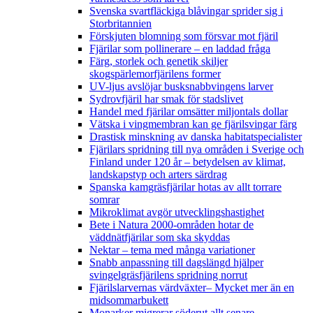
Svenska svartfläckiga blåvingar sprider sig i
Storbritannien
Förskjuten blomning som försvar mot fjäril
Fjärilar som pollinerare – en laddad fråga
Färg, storlek och genetik skiljer
skogspärlemorfjärilens former
UV-ljus avslöjar busksnabbvingens larver
Sydrovfjäril har smak för stadslivet
Handel med fjärilar omsätter miljontals dollar
Vätska i vingmembran kan ge fjärilsvingar färg
Drastisk minskning av danska habitatspecialister
Fjärilars spridning till nya områden i Sverige och
Finland under 120 år
– betydelsen av klimat,
landskapstyp och arters särdrag
Spanska kamgräsfjärilar hotas av allt torrare
somrar
Mikroklimat avgör utvecklingshastighet
Bete i Natura 2000-områden hotar de
väddnätfjärilar som ska skyddas
Nektar – tema med många variationer
Snabb anpassning till dagslängd hjälper
svingelgräsfjärilens spridning norrut
Fjärilslarvernas värdväxter– Mycket mer än en
midsommarbukett
Monarker migrerar söderut allt senare