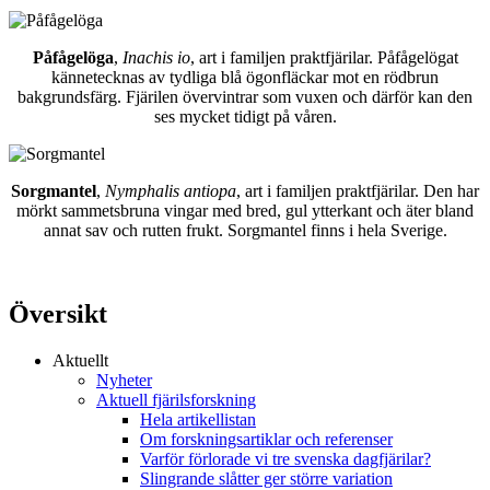
Påfågelöga
,
Inachis io
, art i familjen praktfjärilar. Påfågelögat
kännetecknas av tydliga blå ögonfläckar mot en rödbrun
bakgrundsfärg. Fjärilen övervintrar som vuxen och därför kan den
ses mycket tidigt på våren.
Sorgmantel
,
Nymphalis antiopa
, art i familjen praktfjärilar. Den har
mörkt sammetsbruna vingar med bred, gul ytterkant och äter bland
annat sav och rutten frukt. Sorgmantel finns i hela Sverige.
Översikt
Aktuellt
Nyheter
Aktuell fjärilsforskning
Hela artikellistan
Om forskningsartiklar och referenser
Varför förlorade vi tre svenska dagfjärilar?
Slingrande slåtter ger större variation