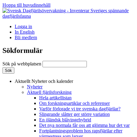
Hoppa till huvudinnehåll
Logga in
In English
Bli medlem
Sökformulär
Sök på webbplatsen
Aktuellt
Nyheter och kalender
Nyheter
Aktuell fjärilsforskning
Hela artikellistan
Om forskningsartiklar och referenser
Varför förlorade vi tre svenska dagfjärilar?
Slingrande slåtter ger större variation
En öländsk blåvingehybrid
Det nya normala får oss att glömma hur det var
Fortplantningsproblem hos rapsfjärilar efter
värmestress som larver