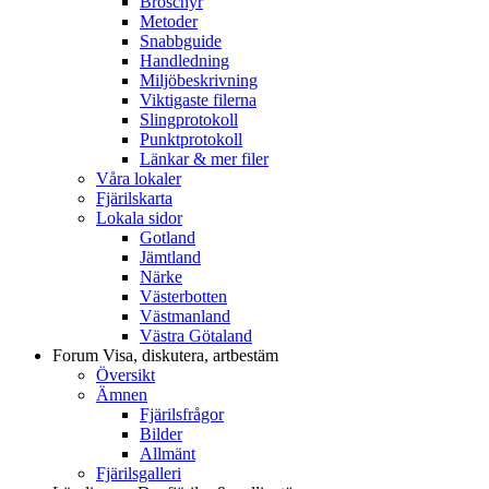
Broschyr
Metoder
Snabbguide
Handledning
Miljöbeskrivning
Viktigaste filerna
Slingprotokoll
Punktprotokoll
Länkar & mer filer
Våra lokaler
Fjärilskarta
Lokala sidor
Gotland
Jämtland
Närke
Västerbotten
Västmanland
Västra Götaland
Forum
Visa, diskutera, artbestäm
Översikt
Ämnen
Fjärilsfrågor
Bilder
Allmänt
Fjärilsgalleri