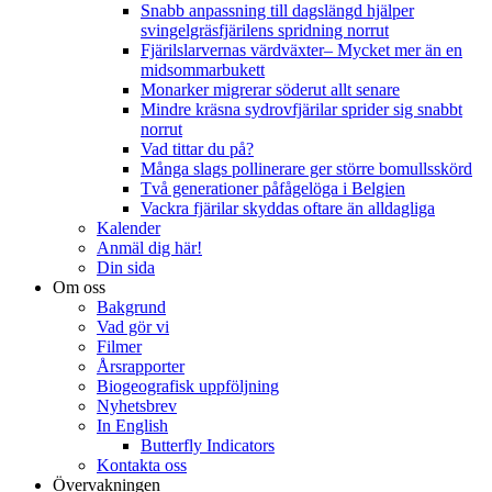
Snabb anpassning till dagslängd hjälper
svingelgräsfjärilens spridning norrut
Fjärilslarvernas värdväxter– Mycket mer än en
midsommarbukett
Monarker migrerar söderut allt senare
Mindre kräsna sydrovfjärilar sprider sig snabbt
norrut
Vad tittar du på?
Många slags pollinerare ger större bomullsskörd
Två generationer påfågelöga i Belgien
Vackra fjärilar skyddas oftare än alldagliga
Kalender
Anmäl dig här!
Din sida
Om oss
Bakgrund
Vad gör vi
Filmer
Årsrapporter
Biogeografisk uppföljning
Nyhetsbrev
In English
Butterfly Indicators
Kontakta oss
Övervakningen