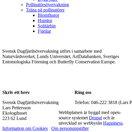
Pollinatörsövervakning
Träna på pollinatörer
Blomflugor
Humlor
Solitärbin
Fjärilar
Svensk Dagfjärilsövervakning utförs i samarbete med
Naturvårdsverket, Lunds Universitet, ArtDatabanken, Sveriges
Entomologiska Förening och Butterfly Conservation Europe.
Skriv ett brev
Ring oss
Svensk Dagfjärilsövervakning
Telefon: 046-222 3818 (Lars P
Lars Pettersson
Webbplatsen är byggd med open-
Ekologihuset
source systemet
Drupal
och är
223 62 Lund
utvecklad av webbyrån
Happiness
.
Information om Cookies
Om personuppgifter