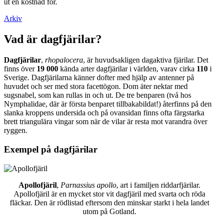
ut en kostnad för.
Arkiv
Vad är dagfjärilar?
Dagfjärilar
,
rhopalocera
, är huvudsakligen dagaktiva fjärilar. Det
finns över
19 000
kända arter dagfjärilar i världen, varav cirka
110
i
Sverige. Dagfjärilarna känner dofter med hjälp av antenner på
huvudet och ser med stora facettögon. Dom äter nektar med
sugsnabel, som kan rullas in och ut. De tre benparen (två hos
Nymphalidae, där är första benparet tillbakabildat!) återfinns på den
slanka kroppens undersida och på ovansidan finns ofta färgstarka
brett triangulära vingar som när de vilar är resta mot varandra över
ryggen.
Exempel på dagfjärilar
Apollofjäril
,
Parnassius apollo
, art i familjen riddarfjärilar.
Apollofjäril är en mycket stor vit dagfjäril med svarta och röda
fläckar. Den är rödlistad eftersom den minskar starkt i hela landet
utom på Gotland.