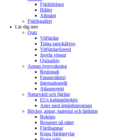
Fjärilsfrågor
Bilder
Allmänt
Fjärilsgalleri
Lär dig mer
Quiz
Vitfjärilar
Träna raps/kål/rov
VitfjärilarSpeed
Juvela vingar
Quizarkiv
Annan övervakning
Regionalt
Faunaväkteri
Internationellt
Atlasprojekt
Naturvård och fjärilar
EUs habitatdirektiv
Arter med åtgärdsprogram
Böcker, appar, material och länktips
Boktips
Resurser på nätet
Fjärilsappar
Köpa fjärilsprylar
Bygg själv