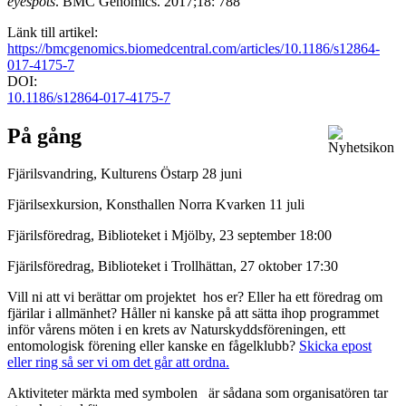
eyespots
.
BMC Genomics. 2017;18: 788
Länk till artikel:
https://bmcgenomics.biomedcentral.com/articles/10.1186/s12864-
017-4175-7
DOI:
10.1186/s12864-017-4175-7
På gång
Fjärilsvandring, Kulturens Östarp 28 juni
Fjärilsexkursion, Konsthallen Norra Kvarken 11 juli
Fjärilsföredrag, Biblioteket i Mjölby, 23 september 18:00
Fjärilsföredrag, Biblioteket i Trollhättan, 27 oktober 17:30
Vill ni att vi berättar om projektet hos er? Eller ha ett föredrag om
fjärilar i allmänhet? Håller ni kanske på att sätta ihop programmet
inför vårens möten i en krets av Naturskyddsföreningen, ett
entomologisk förening eller kanske en fågelklubb?
Skicka epost
eller ring så ser vi om det går att ordna.
Aktiviteter märkta med symbolen
är sådana som organisatören tar