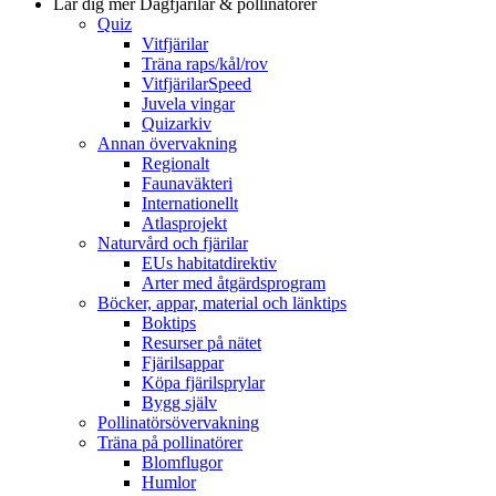
Lär dig mer
Dagfjärilar & pollinatörer
Quiz
Vitfjärilar
Träna raps/kål/rov
VitfjärilarSpeed
Juvela vingar
Quizarkiv
Annan övervakning
Regionalt
Faunaväkteri
Internationellt
Atlasprojekt
Naturvård och fjärilar
EUs habitatdirektiv
Arter med åtgärdsprogram
Böcker, appar, material och länktips
Boktips
Resurser på nätet
Fjärilsappar
Köpa fjärilsprylar
Bygg själv
Pollinatörsövervakning
Träna på pollinatörer
Blomflugor
Humlor