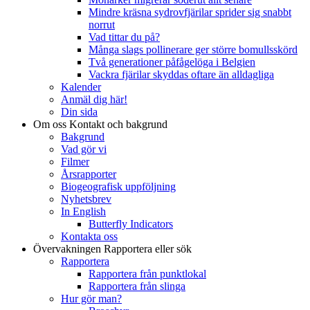
Mindre kräsna sydrovfjärilar sprider sig snabbt
norrut
Vad tittar du på?
Många slags pollinerare ger större bomullsskörd
Två generationer påfågelöga i Belgien
Vackra fjärilar skyddas oftare än alldagliga
Kalender
Anmäl dig här!
Din sida
Om oss
Kontakt och bakgrund
Bakgrund
Vad gör vi
Filmer
Årsrapporter
Biogeografisk uppföljning
Nyhetsbrev
In English
Butterfly Indicators
Kontakta oss
Övervakningen
Rapportera eller sök
Rapportera
Rapportera från punktlokal
Rapportera från slinga
Hur gör man?