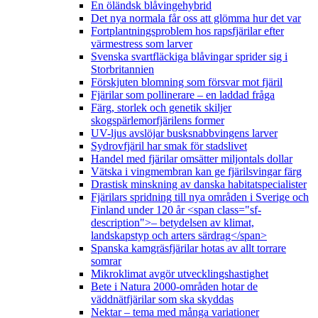
En öländsk blåvingehybrid
Det nya normala får oss att glömma hur det var
Fortplantningsproblem hos rapsfjärilar efter
värmestress som larver
Svenska svartfläckiga blåvingar sprider sig i
Storbritannien
Förskjuten blomning som försvar mot fjäril
Fjärilar som pollinerare – en laddad fråga
Färg, storlek och genetik skiljer
skogspärlemorfjärilens former
UV-ljus avslöjar busksnabbvingens larver
Sydrovfjäril har smak för stadslivet
Handel med fjärilar omsätter miljontals dollar
Vätska i vingmembran kan ge fjärilsvingar färg
Drastisk minskning av danska habitatspecialister
Fjärilars spridning till nya områden i Sverige och
Finland under 120 år <span class="sf-
description">– betydelsen av klimat,
landskapstyp och arters särdrag</span>
Spanska kamgräsfjärilar hotas av allt torrare
somrar
Mikroklimat avgör utvecklingshastighet
Bete i Natura 2000-områden hotar de
väddnätfjärilar som ska skyddas
Nektar – tema med många variationer