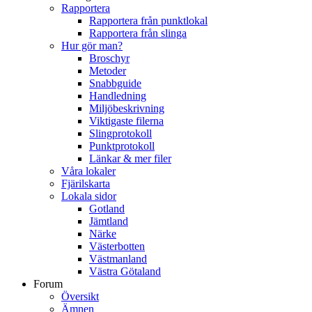
Rapportera
Rapportera från punktlokal
Rapportera från slinga
Hur gör man?
Broschyr
Metoder
Snabbguide
Handledning
Miljöbeskrivning
Viktigaste filerna
Slingprotokoll
Punktprotokoll
Länkar & mer filer
Våra lokaler
Fjärilskarta
Lokala sidor
Gotland
Jämtland
Närke
Västerbotten
Västmanland
Västra Götaland
Forum
Översikt
Ämnen