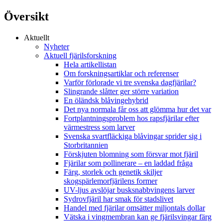
Översikt
Aktuellt
Nyheter
Aktuell fjärilsforskning
Hela artikellistan
Om forskningsartiklar och referenser
Varför förlorade vi tre svenska dagfjärilar?
Slingrande slåtter ger större variation
En öländsk blåvingehybrid
Det nya normala får oss att glömma hur det var
Fortplantningsproblem hos rapsfjärilar efter
värmestress som larver
Svenska svartfläckiga blåvingar sprider sig i
Storbritannien
Förskjuten blomning som försvar mot fjäril
Fjärilar som pollinerare – en laddad fråga
Färg, storlek och genetik skiljer
skogspärlemorfjärilens former
UV-ljus avslöjar busksnabbvingens larver
Sydrovfjäril har smak för stadslivet
Handel med fjärilar omsätter miljontals dollar
Vätska i vingmembran kan ge fjärilsvingar färg