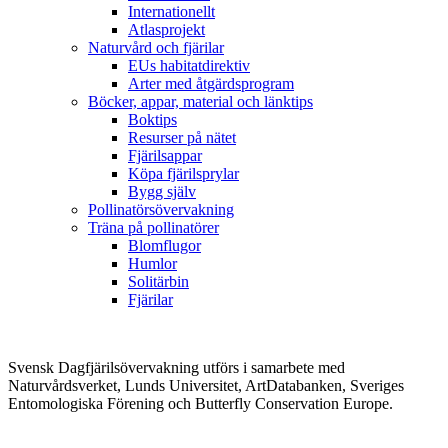
Internationellt
Atlasprojekt
Naturvård och fjärilar
EUs habitatdirektiv
Arter med åtgärdsprogram
Böcker, appar, material och länktips
Boktips
Resurser på nätet
Fjärilsappar
Köpa fjärilsprylar
Bygg själv
Pollinatörsövervakning
Träna på pollinatörer
Blomflugor
Humlor
Solitärbin
Fjärilar
Svensk Dagfjärilsövervakning utförs i samarbete med
Naturvårdsverket, Lunds Universitet, ArtDatabanken, Sveriges
Entomologiska Förening och Butterfly Conservation Europe.