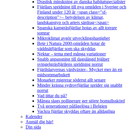
Drastisk minskning av danska habitatspecialister
Fjärilars spridning till nya områden i Sverige och
Finland under 120 år <span class="sf-
description">– betydelsen av klimat,
landskapstyp och arters särdrag</span>
Spanska kamgräsfjärilar hotas av allt torrare
somrar
Mikroklimat avgör utvecklingshastighet
Bete i Natura 2000-områden hotar de
väddnätfjärilar som ska skyddas
Nektar – tema med många variationer
Snabb anpassning till dagslängd hjälper
svingelgräsfjärilens spridning norrut
Fjärilslarvernas värdväxter– Mycket mer än en
midsommarbukett
Monarker migrerar söderut allt senare
Mindre kräsna sydrovfjärilar sprider sig snabbt
norrut
Vad tittar du på?
Många slags pollinerare ger större bomullsskörd
Två generationer påfågelöga i Belgien
Vackra fjärilar skyddas oftare än alldagliga
Kalender
Anmäl dig här!
Din sida