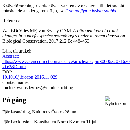
Kväveföroreningar verkar även vara en av orsakerna till det snabbt
minskande antalet gammaflyn,
se
Gammaflyn minskar snabbt
Referens:
WallisDeVries MF, van Swaay CAM.
A nitrogen index to track
changes in butterfly species assemblages under nitrogen deposition.
Biological Conservation. 2017;212 B: 448–453.
Länk till artikel:
Abstract:
https://www.sciencedirect.com/science/article/abs/pii/S00063207163
via%3Dihub
DOI:
10.1016/j.biocon.2016.11.029
Contact name:
michiel.wallisdevries@vlinderstichting.nl
På gång
Fjärilsvandring, Kulturens Östarp 28 juni
Fjärilsexkursion, Konsthallen Norra Kvarken 11 juli