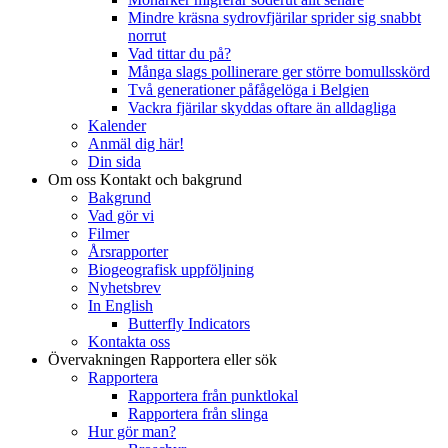
Mindre kräsna sydrovfjärilar sprider sig snabbt
norrut
Vad tittar du på?
Många slags pollinerare ger större bomullsskörd
Två generationer påfågelöga i Belgien
Vackra fjärilar skyddas oftare än alldagliga
Kalender
Anmäl dig här!
Din sida
Om oss
Kontakt och bakgrund
Bakgrund
Vad gör vi
Filmer
Årsrapporter
Biogeografisk uppföljning
Nyhetsbrev
In English
Butterfly Indicators
Kontakta oss
Övervakningen
Rapportera eller sök
Rapportera
Rapportera från punktlokal
Rapportera från slinga
Hur gör man?