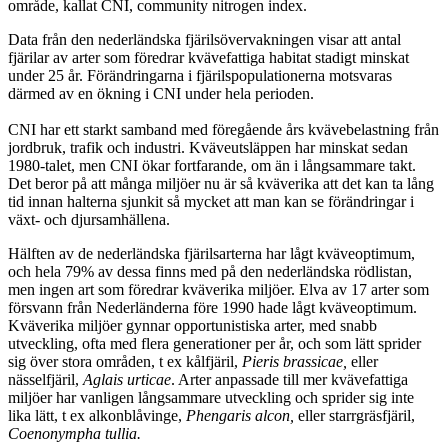
område, kallat CNI, community nitrogen index.
Data från den nederländska fjärilsövervakningen visar att antal
fjärilar av arter som föredrar kvävefattiga habitat stadigt minskat
under 25 år. Förändringarna i fjärilspopulationerna motsvaras
därmed av en ökning i CNI under hela perioden.
CNI har ett starkt samband med föregående års kvävebelastning från
jordbruk, trafik och industri. Kväveutsläppen har minskat sedan
1980-talet, men CNI ökar fortfarande, om än i långsammare takt.
Det beror på att många miljöer nu är så kväverika att det kan ta lång
tid innan halterna sjunkit så mycket att man kan se förändringar i
växt- och djursamhällena.
Hälften av de nederländska fjärilsarterna har lågt kväveoptimum,
och hela 79% av dessa finns med på den nederländska rödlistan,
men ingen art som föredrar kväverika miljöer. Elva av 17 arter som
försvann från Nederländerna före 1990 hade lågt kväveoptimum.
Kväverika miljöer gynnar opportunistiska arter, med snabb
utveckling, ofta med flera generationer per år, och som lätt sprider
sig över stora områden, t ex kålfjäril,
Pieris brassicae,
eller
nässelfjäril,
Aglais urticae
. Arter anpassade till mer kvävefattiga
miljöer har vanligen långsammare utveckling och sprider sig inte
lika lätt, t ex alkonblåvinge,
Phengaris alcon,
eller starrgräsfjäril,
Coenonympha tullia.