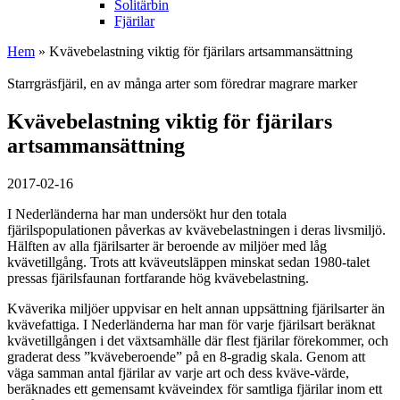
Solitärbin
Fjärilar
Hem
» Kvävebelastning viktig för fjärilars artsammansättning
Starrgräsfjäril, en av många arter som föredrar magrare marker
Kvävebelastning viktig för fjärilars
artsammansättning
2017-02-16
I Nederländerna har man undersökt hur den totala
fjärilspopulationen påverkas av kvävebelastningen i deras livsmiljö.
Hälften av alla fjärilsarter är beroende av miljöer med låg
kvävetillgång. Trots att kväveutsläppen minskat sedan 1980-talet
pressas fjärilsfaunan fortfarande hög kvävebelastning.
Kväverika miljöer uppvisar en helt annan uppsättning fjärilsarter än
kvävefattiga. I Nederländerna har man för varje fjärilsart beräknat
kvävetillgången i det växtsamhälle där flest fjärilar förekommer, och
graderat dess ”kväveberoende” på en 8-gradig skala. Genom att
väga samman antal fjärilar av varje art och dess kväve-värde,
beräknades ett gemensamt kväveindex för samtliga fjärilar inom ett