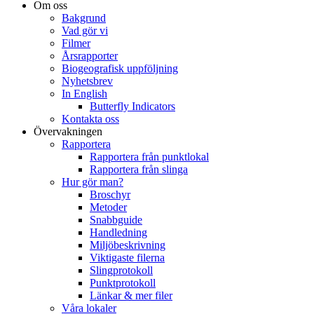
Om oss
Bakgrund
Vad gör vi
Filmer
Årsrapporter
Biogeografisk uppföljning
Nyhetsbrev
In English
Butterfly Indicators
Kontakta oss
Övervakningen
Rapportera
Rapportera från punktlokal
Rapportera från slinga
Hur gör man?
Broschyr
Metoder
Snabbguide
Handledning
Miljöbeskrivning
Viktigaste filerna
Slingprotokoll
Punktprotokoll
Länkar & mer filer
Våra lokaler