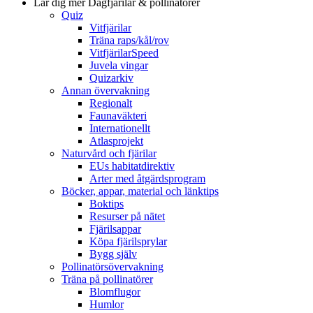
Lär dig mer
Dagfjärilar & pollinatörer
Quiz
Vitfjärilar
Träna raps/kål/rov
VitfjärilarSpeed
Juvela vingar
Quizarkiv
Annan övervakning
Regionalt
Faunaväkteri
Internationellt
Atlasprojekt
Naturvård och fjärilar
EUs habitatdirektiv
Arter med åtgärdsprogram
Böcker, appar, material och länktips
Boktips
Resurser på nätet
Fjärilsappar
Köpa fjärilsprylar
Bygg själv
Pollinatörsövervakning
Träna på pollinatörer
Blomflugor
Humlor