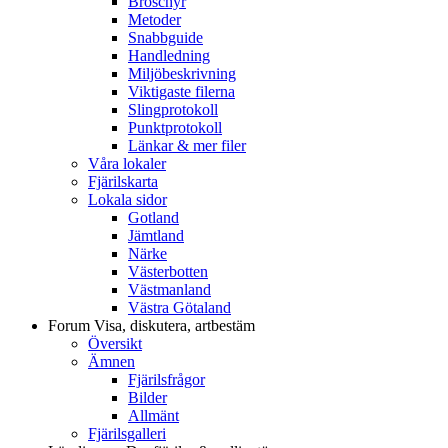
Broschyr
Metoder
Snabbguide
Handledning
Miljöbeskrivning
Viktigaste filerna
Slingprotokoll
Punktprotokoll
Länkar & mer filer
Våra lokaler
Fjärilskarta
Lokala sidor
Gotland
Jämtland
Närke
Västerbotten
Västmanland
Västra Götaland
Forum
Visa, diskutera, artbestäm
Översikt
Ämnen
Fjärilsfrågor
Bilder
Allmänt
Fjärilsgalleri