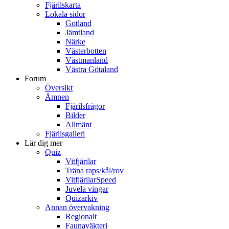
Fjärilskarta
Lokala sidor
Gotland
Jämtland
Närke
Västerbotten
Västmanland
Västra Götaland
Forum
Översikt
Ämnen
Fjärilsfrågor
Bilder
Allmänt
Fjärilsgalleri
Lär dig mer
Quiz
Vitfjärilar
Träna raps/kål/rov
VitfjärilarSpeed
Juvela vingar
Quizarkiv
Annan övervakning
Regionalt
Faunaväkteri