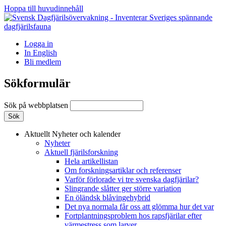
Hoppa till huvudinnehåll
Logga in
In English
Bli medlem
Sökformulär
Sök på webbplatsen
Aktuellt
Nyheter och kalender
Nyheter
Aktuell fjärilsforskning
Hela artikellistan
Om forskningsartiklar och referenser
Varför förlorade vi tre svenska dagfjärilar?
Slingrande slåtter ger större variation
En öländsk blåvingehybrid
Det nya normala får oss att glömma hur det var
Fortplantningsproblem hos rapsfjärilar efter
värmestress som larver