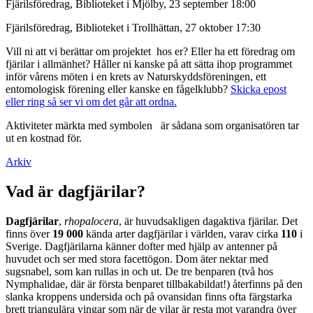
Fjärilsföredrag, Biblioteket i Mjölby, 23 september 18:00
Fjärilsföredrag, Biblioteket i Trollhättan, 27 oktober 17:30
Vill ni att vi berättar om projektet hos er? Eller ha ett föredrag om
fjärilar i allmänhet? Håller ni kanske på att sätta ihop programmet
inför vårens möten i en krets av Naturskyddsföreningen, ett
entomologisk förening eller kanske en fågelklubb?
Skicka epost
eller ring så ser vi om det går att ordna.
Aktiviteter märkta med symbolen
är sådana som organisatören tar
ut en kostnad för.
Arkiv
Vad är dagfjärilar?
Dagfjärilar
,
rhopalocera
, är huvudsakligen dagaktiva fjärilar. Det
finns över
19 000
kända arter dagfjärilar i världen, varav cirka
110
i
Sverige. Dagfjärilarna känner dofter med hjälp av antenner på
huvudet och ser med stora facettögon. Dom äter nektar med
sugsnabel, som kan rullas in och ut. De tre benparen (två hos
Nymphalidae, där är första benparet tillbakabildat!) återfinns på den
slanka kroppens undersida och på ovansidan finns ofta färgstarka
brett triangulära vingar som när de vilar är resta mot varandra över