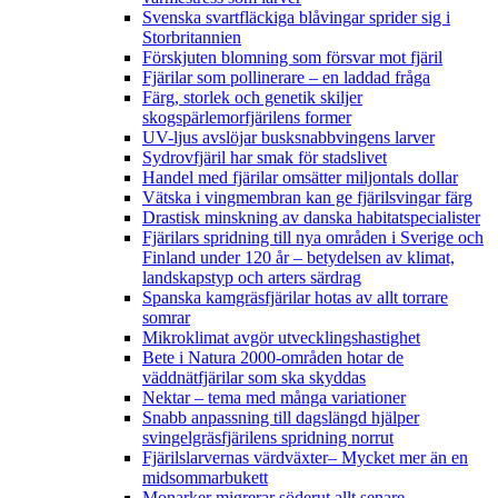
Svenska svartfläckiga blåvingar sprider sig i
Storbritannien
Förskjuten blomning som försvar mot fjäril
Fjärilar som pollinerare – en laddad fråga
Färg, storlek och genetik skiljer
skogspärlemorfjärilens former
UV-ljus avslöjar busksnabbvingens larver
Sydrovfjäril har smak för stadslivet
Handel med fjärilar omsätter miljontals dollar
Vätska i vingmembran kan ge fjärilsvingar färg
Drastisk minskning av danska habitatspecialister
Fjärilars spridning till nya områden i Sverige och
Finland under 120 år
– betydelsen av klimat,
landskapstyp och arters särdrag
Spanska kamgräsfjärilar hotas av allt torrare
somrar
Mikroklimat avgör utvecklingshastighet
Bete i Natura 2000-områden hotar de
väddnätfjärilar som ska skyddas
Nektar – tema med många variationer
Snabb anpassning till dagslängd hjälper
svingelgräsfjärilens spridning norrut
Fjärilslarvernas värdväxter– Mycket mer än en
midsommarbukett
Monarker migrerar söderut allt senare