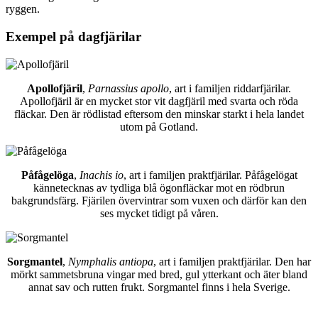
ryggen.
Exempel på dagfjärilar
Apollofjäril
,
Parnassius apollo
, art i familjen riddarfjärilar.
Apollofjäril är en mycket stor vit dagfjäril med svarta och röda
fläckar. Den är rödlistad eftersom den minskar starkt i hela landet
utom på Gotland.
Påfågelöga
,
Inachis io
, art i familjen praktfjärilar. Påfågelögat
kännetecknas av tydliga blå ögonfläckar mot en rödbrun
bakgrundsfärg. Fjärilen övervintrar som vuxen och därför kan den
ses mycket tidigt på våren.
Sorgmantel
,
Nymphalis antiopa
, art i familjen praktfjärilar. Den har
mörkt sammetsbruna vingar med bred, gul ytterkant och äter bland
annat sav och rutten frukt. Sorgmantel finns i hela Sverige.