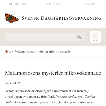
Hoppa till huvudinnehåll
BLI MEDLEM
IN ENGLISH
LOGGA IN
Sökformulär
Hem
» Metamorfosens mysterier mikro-skannade
Metamorfosens mysterier mikro-skannade
2014-04-25
Genom att använda datortomografi i mikroformat har man följt
utvecklingen av puppor av tistelfjäril,
Vanessa cardui,
syn.
Cynthia
cardui.
Eftersom insekter generellt tål relativt mycket joniserande