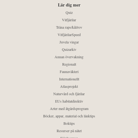
Lär dig mer
Quiz
Vitfjärilar
Träna raps/kål/rov
VitfjärilarSpeed
Juvela vingar
Quizarkiv
Annan övervakning
Regionalt
Faunaväkteri
Internationellt
Atlasprojekt
Naturvård och fjärilar
EUs habitatdirektiv
Arter med åtgärdsprogram
Böcker, appar, material och länktips
Boktips
Resurser på nätet