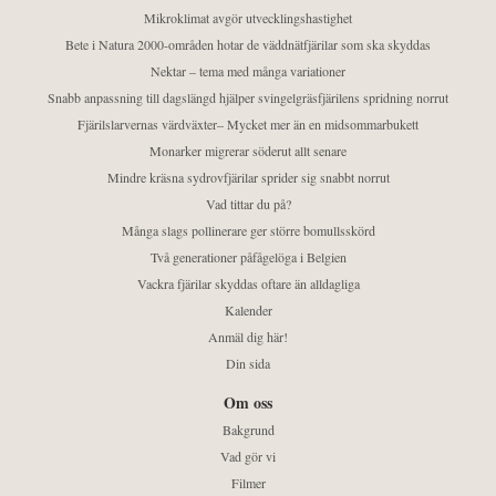
Mikroklimat avgör utvecklingshastighet
Bete i Natura 2000-områden hotar de väddnätfjärilar som ska skyddas
Nektar – tema med många variationer
Snabb anpassning till dagslängd hjälper svingelgräsfjärilens spridning norrut
Fjärilslarvernas värdväxter– Mycket mer än en midsommarbukett
Monarker migrerar söderut allt senare
Mindre kräsna sydrovfjärilar sprider sig snabbt norrut
Vad tittar du på?
Många slags pollinerare ger större bomullsskörd
Två generationer påfågelöga i Belgien
Vackra fjärilar skyddas oftare än alldagliga
Kalender
Anmäl dig här!
Din sida
Om oss
Bakgrund
Vad gör vi
Filmer