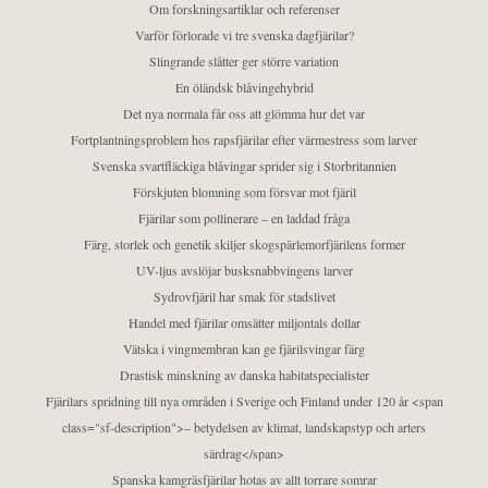
Om forskningsartiklar och referenser
Varför förlorade vi tre svenska dagfjärilar?
Slingrande slåtter ger större variation
En öländsk blåvingehybrid
Det nya normala får oss att glömma hur det var
Fortplantningsproblem hos rapsfjärilar efter värmestress som larver
Svenska svartfläckiga blåvingar sprider sig i Storbritannien
Förskjuten blomning som försvar mot fjäril
Fjärilar som pollinerare – en laddad fråga
Färg, storlek och genetik skiljer skogspärlemorfjärilens former
UV-ljus avslöjar busksnabbvingens larver
Sydrovfjäril har smak för stadslivet
Handel med fjärilar omsätter miljontals dollar
Vätska i vingmembran kan ge fjärilsvingar färg
Drastisk minskning av danska habitatspecialister
Fjärilars spridning till nya områden i Sverige och Finland under 120 år <span
class="sf-description">– betydelsen av klimat, landskapstyp och arters
särdrag</span>
Spanska kamgräsfjärilar hotas av allt torrare somrar