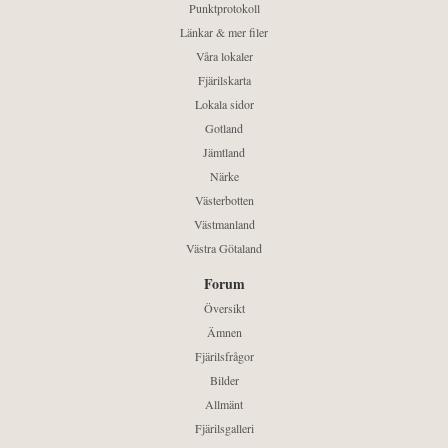
Punktprotokoll
Länkar & mer filer
Våra lokaler
Fjärilskarta
Lokala sidor
Gotland
Jämtland
Närke
Västerbotten
Västmanland
Västra Götaland
Forum
Översikt
Ämnen
Fjärilsfrågor
Bilder
Allmänt
Fjärilsgalleri