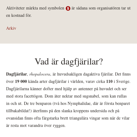
Aktiviteter märkta med symbolen
är sådana som organisatören tar ut
en kostnad för.
Arkiv
Vad är dagfjärilar?
Dagfjärilar
,
rhopalocera
, är huvudsakligen dagaktiva fjärilar. Det finns
19 000
110
över
kända arter dagfjärilar i världen, varav cirka
i Sverige.
Dagfjärilarna känner dofter med hjälp av antenner på huvudet och ser
med stora facettögon. Dom äter nektar med sugsnabel, som kan rullas
in och ut. De tre benparen (två hos Nymphalidae, där är första benparet
tillbakabildat!) återfinns på den slanka kroppens undersida och på
ovansidan finns ofta färgstarka brett triangulära vingar som när de vilar
är resta mot varandra över ryggen.