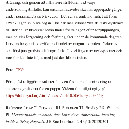
strålning, och genom att hålla nere stråldosen vid varje
undersökningstillfälle, kan enskilda individer skannas upprepade gånger
under puppstadiets ca två veckor. Det ger en unik möjlighet att följa
utvecklingen av olika organ. Här har man kunnat visa att traké-systemet
till stor del är utvecklat redan under första dagen efter förpuppningen,
men en viss förgrening och förfining sker under de kommande dagarna.
Larvens långsmalt korvlika mellandel av magtarmkanalen, förkortas
och förskjuts gradvis allt längre bak. Utvecklingen av nervsystemet och
muskler kan inte följas med just den här metoden.
Foto:
CKG
För att åskådliggöra resultatet finns en fascinerande animering av
datortomografi-data för en puppa. Videon finn tillgä nglig på
https://datadryad.org/stash/dataset/doi:10.5061/dryad.b451g
Referens:
Lowe T, Garwood, RJ, Simonsen TJ, Bradley RS, Withers
PJ.
Metamorphosis revealed: time-lapse three-dimensional imaging
inside a living chrysalis
. J R Soc Interface. 2013;10: 20130304