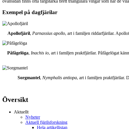
ovansidan finns ofta färgstarka brett triangulära vingar som när de vil
Exempel på dagfjärilar
Apollofjäril
,
Parnassius apollo
, art i familjen riddarfjärilar. Apol
Påfågelöga
,
Inachis io
, art i familjen praktfjärilar. Påfågelögat 
Sorgmantel
,
Nymphalis antiopa
, art i familjen praktfjärila
Översikt
Aktuellt
Nyheter
Aktuell fjärilsforskning
Hela artikellistan