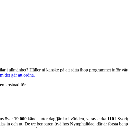
järilar i allmänhet? Håller ni kanske på att sätta ihop programmet inför 
om det går att ordna.
en kostnad för.
nns över
19 000
kända arter dagfjärilar i världen, varav cirka
110
i Sveri
as in och ut. De tre benparen (två hos Nymphalidae, där är första benpa