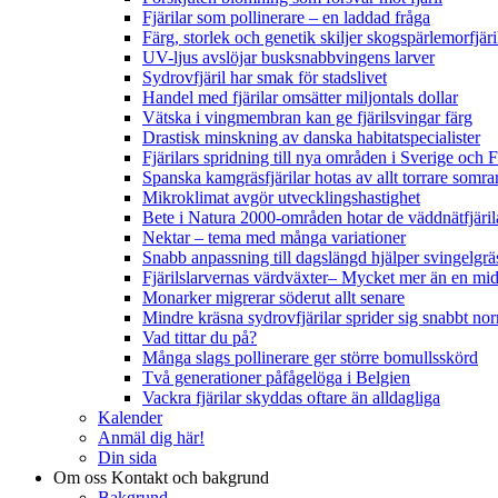
Fjärilar som pollinerare – en laddad fråga
Färg, storlek och genetik skiljer skogspärlemorfjär
UV-ljus avslöjar busksnabbvingens larver
Sydrovfjäril har smak för stadslivet
Handel med fjärilar omsätter miljontals dollar
Vätska i vingmembran kan ge fjärilsvingar färg
Drastisk minskning av danska habitatspecialister
Fjärilars spridning till nya områden i Sverige och
Spanska kamgräsfjärilar hotas av allt torrare somra
Mikroklimat avgör utvecklingshastighet
Bete i Natura 2000-områden hotar de väddnätfjäri
Nektar – tema med många variationer
Snabb anpassning till dagslängd hjälper svingelgräs
Fjärilslarvernas värdväxter– Mycket mer än en m
Monarker migrerar söderut allt senare
Mindre kräsna sydrovfjärilar sprider sig snabbt nor
Vad tittar du på?
Många slags pollinerare ger större bomullsskörd
Två generationer påfågelöga i Belgien
Vackra fjärilar skyddas oftare än alldagliga
Kalender
Anmäl dig här!
Din sida
Om oss
Kontakt och bakgrund
Bakgrund