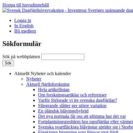
Hoppa till huvudinnehåll
Logga in
In English
Bli medlem
Sökformulär
Sök på webbplatsen
Aktuellt
Nyheter och kalender
Nyheter
Aktuell fjärilsforskning
Hela artikellistan
Om forskningsartiklar och referenser
Varför förlorade vi tre svenska dagfjärilar?
Slingrande slåtter ger större variation
En öländsk blåvingehybrid
Det nya normala får oss att glömma hur det var
Fortplantningsproblem hos rapsfjärilar efter värmes
Svenska svartfläckiga blåvingar sprider sig i Storb
Förskjuten blomning som försvar mot fjäril