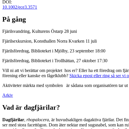
DOI:
10.1002/ece3.3571
På gång
Fjärilsvandring, Kulturens Östarp 28 juni
Fjärilsexkursion, Konsthallen Norra Kvarken 11 juli
Fjärilsföredrag, Biblioteket i Mjölby, 23 september 18:00
Fjärilsföredrag, Biblioteket i Trollhättan, 27 oktober 17:30
Vill ni att vi berättar om projektet hos er? Eller ha ett föredrag om f
förening eller kanske en fågelklubb?
Skicka epost eller ring så ser vi 
Aktiviteter märkta med symbolen
är sådana som organisatören tar ut 
Arkiv
Vad är dagfjärilar?
Dagfjärilar
,
rhopalocera
, är huvudsakligen dagaktiva fjärilar. Det fi
ser med stora facettögon. Dom äter nektar med sugsnabel, som kan rull