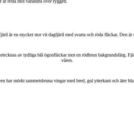
ar är resta mot varandra över ryggen.
lofjäril är en mycket stor vit dagfjäril med svarta och röda fläckar. Den 
kännetecknas av tydliga blå ögonfläckar mot en rödbrun bakgrundsfärg. Fj
våren.
r. Den har mörkt sammetsbruna vingar med bred, gul ytterkant och äter bla