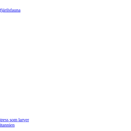
tress som larver
ritannien