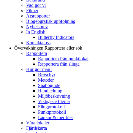
Vad gör vi
Filmer
Årsrapporter
Biogeografisk uppföljning
Nyhetsbrev
In English
Butterfly Indicators
Kontakta oss
Övervakningen
Rapportera eller sök
Rapportera
Rapportera från punktlokal
Rapportera från slinga
Hur gör man?
Broschyr
Metoder
Snabbguide
Handledning
Miljöbeskrivning
Viktigaste filerna
Slingprotokoll
Punktprotokoll
Länkar & mer filer
Våra lokaler
Fjärilskarta