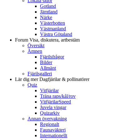
Lokala sidor
Gotland
Jämtland
Närke
Västerbotten
Västmanland
Västra Götaland
Forum
Visa, diskutera, artbestäm
Översikt
Ämnen
Fjärilsfrågor
Bilder
Allmänt
Fjärilsgalleri
Lär dig mer
Dagfjärilar & pollinatörer
Quiz
Vitfjärilar
Träna raps/kål/rov
VitfjärilarSpeed
Juvela vingar
Quizarkiv
Annan övervakning
Regionalt
Faunaväkteri
Internationellt