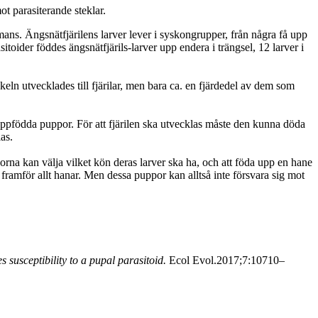
ot parasiterande steklar.
mmans. Ängsnätfjärilens larver lever i syskongrupper, från några få upp
oider föddes ängsnätfjärils-larver upp endera i trängsel, 12 larver i
eln utvecklades till fjärilar, men bara ca. en fjärdedel av dem som
t uppfödda puppor. För att fjärilen ska utvecklas måste den kunna döda
las.
orna kan välja vilket kön deras larver ska ha, och att föda upp en hane
framför allt hanar. Men dessa puppor kan alltså inte försvara sig mot
susceptibility to a pupal parasitoid.
Ecol Evol.2017;7:10710–