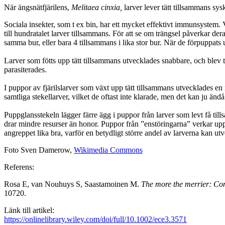
När ängsnätfjärilens,
Melitaea cinxia,
larver lever tätt tillsammans sy
Sociala insekter, som t ex bin, har ett mycket effektivt immunsystem. V
till hundratalet larver tillsammans. För att se om trängsel påverkar d
samma bur, eller bara 4 tillsammans i lika stor bur. När de förpuppats
Larver som fötts upp tätt tillsammans utvecklades snabbare, och blev t
parasiterades.
I puppor av fjärilslarver som växt upp tätt tillsammans utvecklades en 
samtliga stekellarver, vilket de oftast inte klarade, men det kan ju ändå 
Puppglansstekeln lägger färre ägg i puppor från larver som levt få til
drar mindre resurser än honor. Puppor från ”enstöringarna” verkar uppf
angreppet lika bra, varför en betydligt större andel av larverna kan utvec
Foto Sven Damerow,
Wikimedia Commons
Referens:
Rosa E, van Nouhuys S, Saastamoinen M.
The more the merrier: Cons
10720.
Länk till artikel:
https://onlinelibrary.wiley.com/doi/full/10.1002/ece3.3571