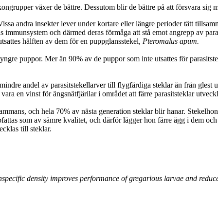
skongrupper växer de bättre. Dessutom blir de bättre på att försvara sig m
issa andra insekter lever under kortare eller längre perioder tätt tillsa
eras immunsystem och därmed deras förmåga att stå emot angrepp av parasit
 utsattes hälften av dem för en puppglansstekel,
Pteromalus apum.
yngre puppor. Mer än 90% av de puppor som inte utsattes för parasitstek
mindre andel av parasitstekellarver till flygfärdiga steklar än från gles
vara en vinst för ängsnätfjärilar i området att färre parasitsteklar utveck
lsammans, och hela 70% av nästa generation steklar blir hanar. Stekelhon
attas som av sämre kvalitet, och därför lägger hon färre ägg i dem och 
klas till steklar.
pecific density improves performance of gregarious larvae and reduces 