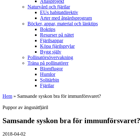
Atlasprojekt
Naturvård och fjärilar
EUs habitatdirektiv
Arter med åtgärdsprogram
Böcker, appar, material och länktips
Boktips
Resurser på nätet
Fjärilsappar
Köpa fjärilsprylar
Bygg själv
Pollinatörsövervakning
Träna på pollinatörer
Blomflugor
Humlor
Solitärbin
Fjärilar
Hem
» Samsande syskon bra för immunförsvaret?
Puppor av ängsnätfjäril
Samsande syskon bra för immunförsvaret
2018-04-02