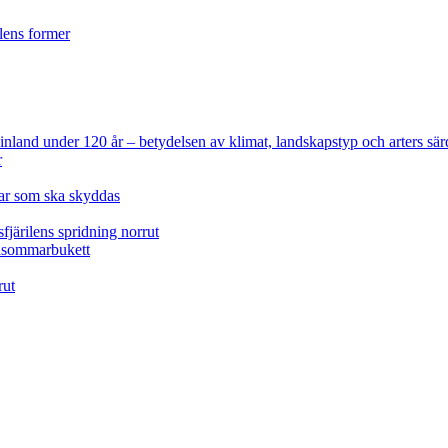
ilens former
 Finland under 120 år
– betydelsen av klimat, landskapstyp och arters sär
r
lar som ska skyddas
fjärilens spridning norrut
idsommarbukett
rut