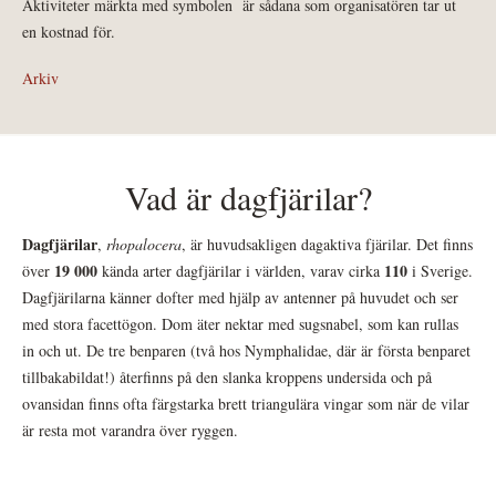
Aktiviteter märkta med symbolen
är sådana som organisatören tar ut
en kostnad för.
Arkiv
Vad är dagfjärilar?
Dagfjärilar
,
rhopalocera
, är huvudsakligen dagaktiva fjärilar. Det finns
19 000
110
över
kända arter dagfjärilar i världen, varav cirka
i Sverige.
Dagfjärilarna känner dofter med hjälp av antenner på huvudet och ser
med stora facettögon. Dom äter nektar med sugsnabel, som kan rullas
in och ut. De tre benparen (två hos Nymphalidae, där är första benparet
tillbakabildat!) återfinns på den slanka kroppens undersida och på
ovansidan finns ofta färgstarka brett triangulära vingar som när de vilar
är resta mot varandra över ryggen.