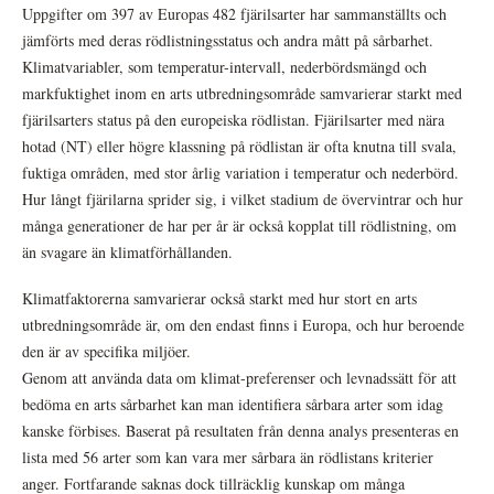
Uppgifter om 397 av Europas 482 fjärilsarter har sammanställts och
jämförts med deras rödlistningsstatus och andra mått på sårbarhet.
Klimatvariabler, som temperatur-intervall, nederbördsmängd och
markfuktighet inom en arts utbredningsområde samvarierar starkt med
fjärilsarters status på den europeiska rödlistan. Fjärilsarter med nära
hotad (NT) eller högre klassning på rödlistan är ofta knutna till svala,
fuktiga områden, med stor årlig variation i temperatur och nederbörd.
Hur långt fjärilarna sprider sig, i vilket stadium de övervintrar och hur
många generationer de har per år är också kopplat till rödlistning, om
än svagare än klimatförhållanden.
Klimatfaktorerna samvarierar också starkt med hur stort en arts
utbredningsområde är, om den endast finns i Europa, och hur beroende
den är av specifika miljöer.
Genom att använda data om klimat-preferenser och levnadssätt för att
bedöma en arts sårbarhet kan man identifiera sårbara arter som idag
kanske förbises. Baserat på resultaten från denna analys presenteras en
lista med 56 arter som kan vara mer sårbara än rödlistans kriterier
anger. Fortfarande saknas dock tillräcklig kunskap om många