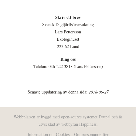
Skriv ett brev
Svensk Dagfjärilsövervakning
Lars Pettersson
Ekologihuset
223 62 Lund
Ring oss
Telefon: 046-222 3818 (Lars Pettersson)
Senaste uppdatering av denna sida:
2018-06-27
Webbplatsen är byggd med open-source systemet
Drupal
och är
utvecklad av webbyrån
Happiness
.
Information om Cookies
Om personuppgifter