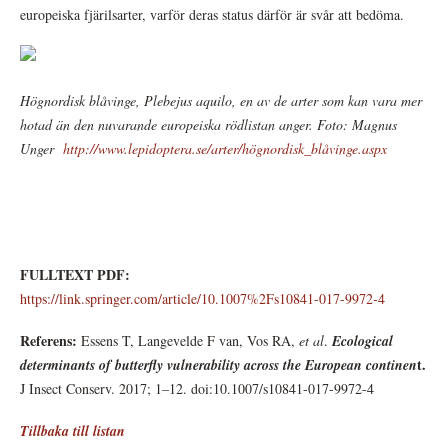
europeiska fjärilsarter, varför deras status därför är svår att bedöma.
Högnordisk blåvinge, Plebejus aquilo, en av de arter som kan vara mer
hotad än den nuvarande europeiska rödlistan anger. Foto: Magnus
Unger
http://www.lepidoptera.se/arter/högnordisk_blåvinge.aspx
FULLTEXT PDF:
https://link.springer.com/article/10.1007%2Fs10841-017-9972-4
Referens:
Essens T, Langevelde F van, Vos RA,
et al
.
Ecological
t.
determinants of butterfly vulnerability across the European continen
J Insect Conserv. 2017; 1–12. doi:10.1007/s10841-017-9972-4
Tillbaka till listan