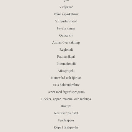
Vitfjärilar
Träna raps/kål/rov
VitfjärilarSpeed
Juvela vingar
Quizarkiv
Annan övervakning
Regionalt
Faunaväkteri
Internationellt
Atlasprojekt
Naturvård och fjärilar
EUs habitatdirektiv
Arter med åtgärdsprogram
Böcker, appar, material och länktips
Boktips
Resurser på nätet
Fjärilsappar
Köpa fjärilsprylar