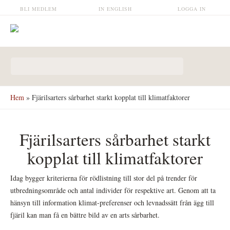
Hoppa till huvudinnehåll
BLI MEDLEM
IN ENGLISH
LOGGA IN
Sökformulär
Hem
» Fjärilsarters sårbarhet starkt kopplat till klimatfaktorer
Fjärilsarters sårbarhet starkt
kopplat till klimatfaktorer
Idag bygger kriterierna för rödlistning till stor del på trender för
utbredningsområde och antal individer för respektive art. Genom att ta
hänsyn till information klimat-preferenser och levnadssätt från ägg till
fjäril kan man få en bättre bild av en arts sårbarhet.