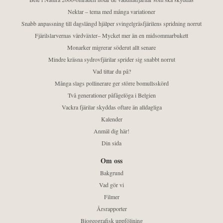
Nektar – tema med många variationer
Snabb anpassning till dagslängd hjälper svingelgräsfjärilens spridning norrut
Fjärilslarvernas värdväxter– Mycket mer än en midsommarbukett
Monarker migrerar söderut allt senare
Mindre kräsna sydrovfjärilar sprider sig snabbt norrut
Vad tittar du på?
Många slags pollinerare ger större bomullsskörd
Två generationer påfågelöga i Belgien
Vackra fjärilar skyddas oftare än alldagliga
Kalender
Anmäl dig här!
Din sida
Om oss
Bakgrund
Vad gör vi
Filmer
Årsrapporter
Biogeografisk uppföljning