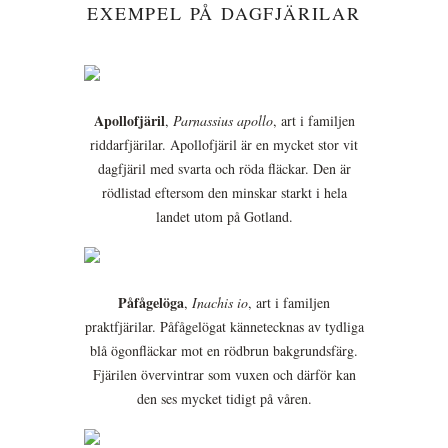
EXEMPEL PÅ DAGFJÄRILAR
Apollofjäril
,
Parnassius apollo
, art i familjen
riddarfjärilar. Apollofjäril är en mycket stor vit
dagfjäril med svarta och röda fläckar. Den är
rödlistad eftersom den minskar starkt i hela
landet utom på Gotland.
Påfågelöga
,
Inachis io
, art i familjen
praktfjärilar. Påfågelögat kännetecknas av tydliga
blå ögonfläckar mot en rödbrun bakgrundsfärg.
Fjärilen övervintrar som vuxen och därför kan
den ses mycket tidigt på våren.