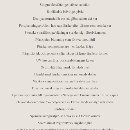
Slingrande slåtter ger större variation
En öländsk blåvingehybrid
Det nya normala får oss att glömma hur det var
Fortplantningsproblem hos rapsfjärilar efter värmestress som larver
Svenska svartfläckiga blåvingar sprider sig i Storbritannien
Förskjuten blomning som försvar mot fjäril
Fjärilar som pollinerare – en laddad fråga
Färg, storlek och genetik skiljer skogspärlemorfjärilens former
UV-ljus avslöjar busksnabbvingens larver
Sydrovfjäril har smak för stadslivet
Handel med fjärilar omsätter miljontals dollar
Vätska i vingmembran kan ge fjärilsvingar färg
Drastisk minskning av danska habitatspecialister
Fjärilars spridning till nya områden i Sverige och Finland under 120 år <span
class="sf-description">– betydelsen av klimat, landskapstyp och arters
särdrag</span>
Spanska kamgräsfjärilar hotas av allt torrare somrar
Mikroklimat avgör utvecklingshastighet
Bete i Natura 2000-områden hotar de väddnätfjärilar som ska skyddas