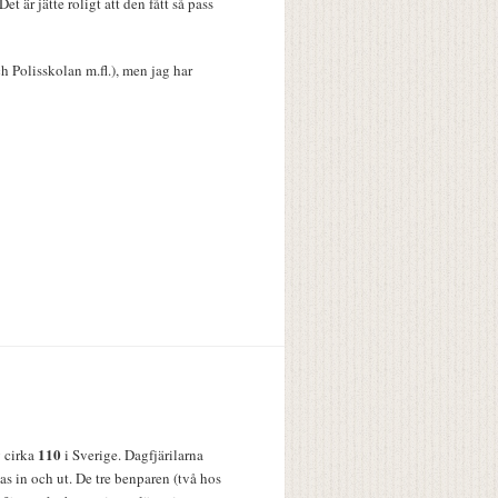
et är jätte roligt att den fått så pass
h Polisskolan m.fl.), men jag har
110
v cirka
i Sverige. Dagfjärilarna
s in och ut. De tre benparen (två hos