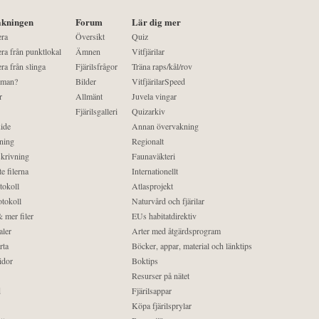
kningen
Forum
Lär dig mer
era
Översikt
Quiz
ra från punktlokal
Ämnen
Vitfjärilar
ra från slinga
Fjärilsfrågor
Träna raps/kål/rov
 man?
Bilder
VitfjärilarSpeed
r
Allmänt
Juvela vingar
Fjärilsgalleri
Quizarkiv
ide
Annan övervakning
ning
Regionalt
krivning
Faunaväkteri
e filerna
Internationellt
tokoll
Atlasprojekt
tokoll
Naturvård och fjärilar
 mer filer
EUs habitatdirektiv
aler
Arter med åtgärdsprogram
rta
Böcker, appar, material och länktips
idor
Boktips
Resurser på nätet
d
Fjärilsappar
Köpa fjärilsprylar