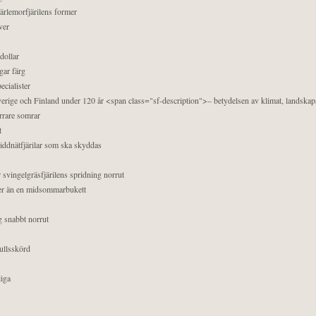
pärlemorfjärilens former
ver
dollar
gar färg
ecialister
 Sverige och Finland under 120 år <span class="sf-description">– betydelsen av klimat, landska
orrare somrar
t
äddnätfjärilar som ska skyddas
 svingelgräsfjärilens spridning norrut
mer än en midsommarbukett
g snabbt norrut
ullsskörd
liga