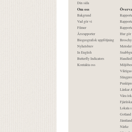
Din sida
Om oss
Överva
Bakgrund
Rapport
Vad gör vi
Rapporte
Filmer
Rapporte
Årsrapporter
Hur gör
Biogeografisk uppföljning
Broschy
Nyhetsbrev
Metoder
In English
Snabbgu
Butterfly Indicators
Handled
Kontakta oss
Miljöbes
Viktigast
Slingpro
Punktpro
Länkar &
Våra lok
Fjärilska
Lokala s
Gotland
Jämtlan
Närke