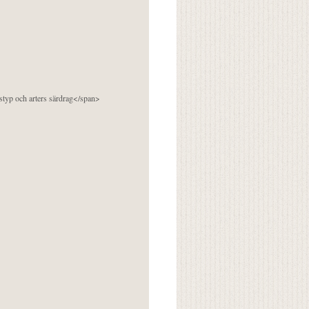
pstyp och arters särdrag</span>