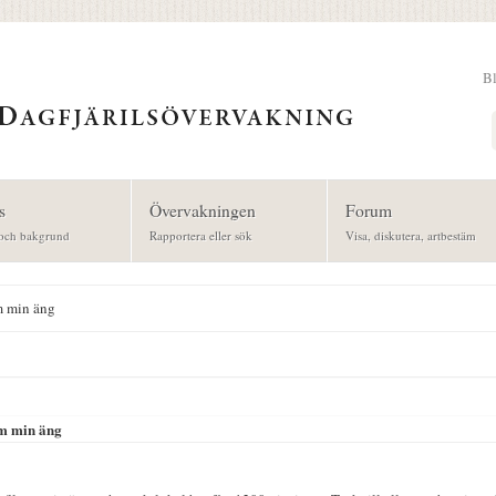
B
Sök
s
Övervakningen
Forum
och bakgrund
Rapportera eller sök
Visa, diskutera, artbestäm
m min äng
om min äng