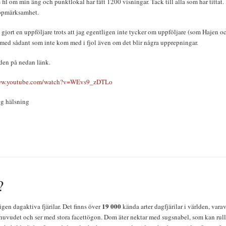
s fil om min äng och punktlokal har fått 1200 visningar. Tack till alla som har tittat. D
ppmärksamhet.
 gjort en uppföljare trots att jag egentligen inte tycker om uppföljare (som Hajen oc
 med sådant som inte kom med i fjol även om det blir några upprepningar.
 den på nedan länk.
www.youtube.com/watch?v=WEvs9_zDTLo
g hälsning
?
19 000
igen dagaktiva fjärilar. Det finns över
kända arter dagfjärilar i världen, vara
huvudet och ser med stora facettögon. Dom äter nektar med sugsnabel, som kan rulla