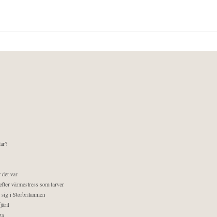
lar?
 det var
efter värmestress som larver
sig i Storbritannien
äril
ga