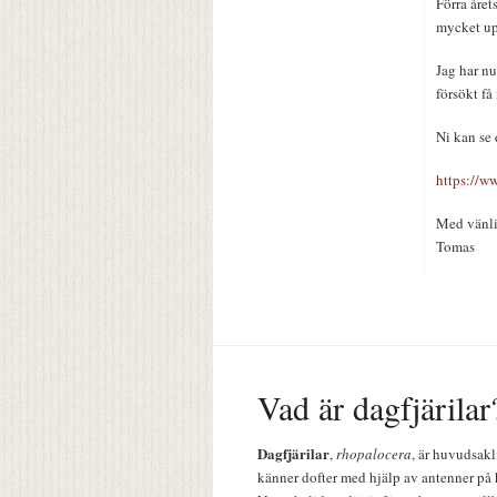
Förra året
mycket u
Jag har nu
försökt få
Ni kan se
https://
Med vänli
Tomas
Vad är dagfjärilar
Dagfjärilar
,
rhopalocera
, är huvudsakl
känner dofter med hjälp av antenner på 