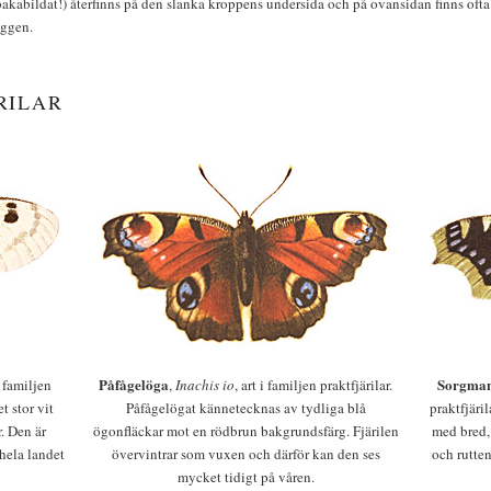
bakabildat!) återfinns på den slanka kroppens undersida och på ovansidan finns ofta 
yggen.
RILAR
Påfågelöga
Sorgman
 i familjen
,
Inachis io
, art i familjen praktfjärilar.
t stor vit
Påfågelögat kännetecknas av tydliga blå
praktfjäri
r. Den är
ögonfläckar mot en rödbrun bakgrundsfärg. Fjärilen
med bred,
 hela landet
övervintrar som vuxen och därför kan den ses
och rutten
mycket tidigt på våren.