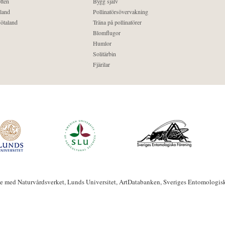
tten
Bygg själv
land
Pollinatörsövervakning
ötaland
Träna på pollinatörer
Blomflugor
Humlor
Solitärbin
Fjärilar
te med Naturvårdsverket, Lunds Universitet, ArtDatabanken, Sveriges Entomologis