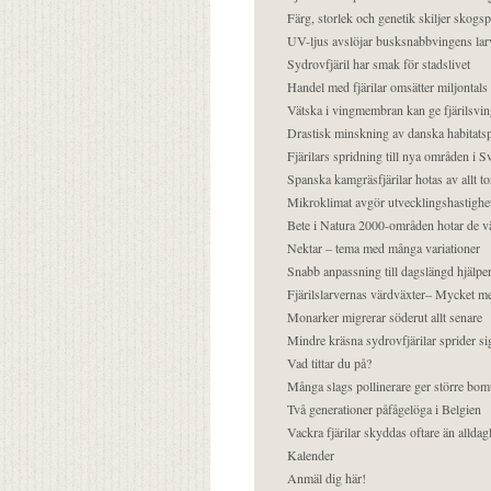
Färg, storlek och genetik skiljer skogs
UV-ljus avslöjar busksnabbvingens lar
Sydrovfjäril har smak för stadslivet
Handel med fjärilar omsätter miljontals 
Vätska i vingmembran kan ge fjärilsvin
Drastisk minskning av danska habitatsp
Fjärilars spridning till nya områden i
Spanska kamgräsfjärilar hotas av allt t
Mikroklimat avgör utvecklingshastighe
Bete i Natura 2000-områden hotar de v
Nektar – tema med många variationer
Snabb anpassning till dagslängd hjälper
Fjärilslarvernas värdväxter– Mycket 
Monarker migrerar söderut allt senare
Mindre kräsna sydrovfjärilar sprider si
Vad tittar du på?
Många slags pollinerare ger större bom
Två generationer påfågelöga i Belgien
Vackra fjärilar skyddas oftare än alldag
Kalender
Anmäl dig här!