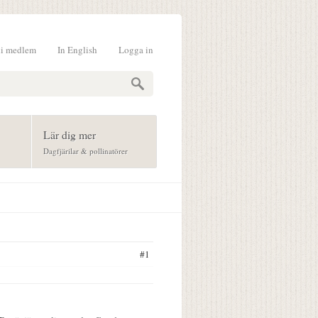
li medlem
In English
Logga in
formulär
Lär dig mer
Dagfjärilar & pollinatörer
#1