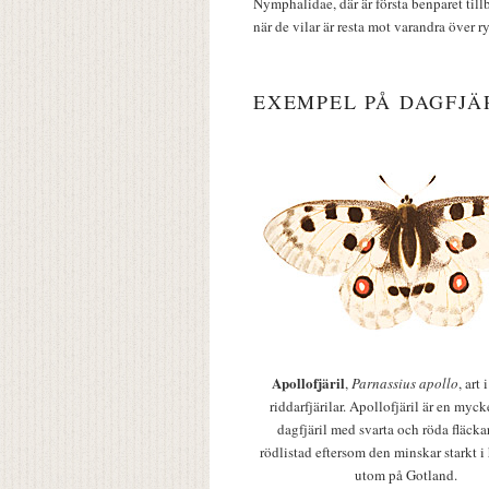
Nymphalidae, där är första benparet till
när de vilar är resta mot varandra över r
EXEMPEL PÅ DAGFJÄ
Apollofjäril
,
Parnassius apollo
, art
riddarfjärilar. Apollofjäril är en mycke
dagfjäril med svarta och röda fläcka
rödlistad eftersom den minskar starkt i
utom på Gotland.