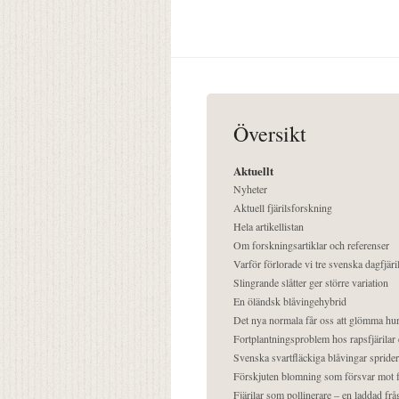
Översikt
Aktuellt
Nyheter
Aktuell fjärilsforskning
Hela artikellistan
Om forskningsartiklar och referenser
Varför förlorade vi tre svenska dagfjäri
Slingrande slåtter ger större variation
En öländsk blåvingehybrid
Det nya normala får oss att glömma hur
Fortplantningsproblem hos rapsfjärilar 
Svenska svartfläckiga blåvingar sprider 
Förskjuten blomning som försvar mot fj
Fjärilar som pollinerare – en laddad frå