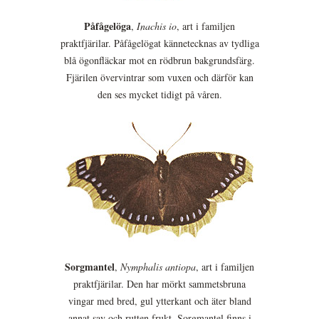
Påfågelöga
,
Inachis io
, art i familjen
praktfjärilar. Påfågelögat kännetecknas av tydliga
blå ögonfläckar mot en rödbrun bakgrundsfärg.
Fjärilen övervintrar som vuxen och därför kan
den ses mycket tidigt på våren.
Sorgmantel
,
Nymphalis antiopa
, art i familjen
praktfjärilar. Den har mörkt sammetsbruna
vingar med bred, gul ytterkant och äter bland
annat sav och rutten frukt. Sorgmantel finns i