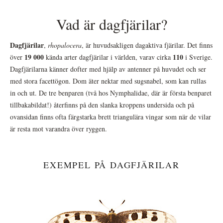
Vad är dagfjärilar?
Dagfjärilar
,
rhopalocera
, är huvudsakligen dagaktiva fjärilar. Det finns
19 000
110
över
kända arter dagfjärilar i världen, varav cirka
i Sverige.
Dagfjärilarna känner dofter med hjälp av antenner på huvudet och ser
med stora facettögon. Dom äter nektar med sugsnabel, som kan rullas
in och ut. De tre benparen (två hos Nymphalidae, där är första benparet
tillbakabildat!) återfinns på den slanka kroppens undersida och på
ovansidan finns ofta färgstarka brett triangulära vingar som när de vilar
är resta mot varandra över ryggen.
EXEMPEL PÅ DAGFJÄRILAR