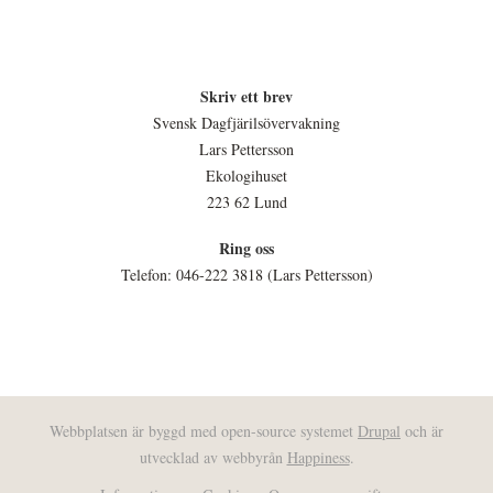
Skriv ett brev
Svensk Dagfjärilsövervakning
Lars Pettersson
Ekologihuset
223 62 Lund
Ring oss
Telefon: 046-222 3818 (Lars Pettersson)
Webbplatsen är byggd med open-source systemet
Drupal
och är
utvecklad av webbyrån
Happiness
.