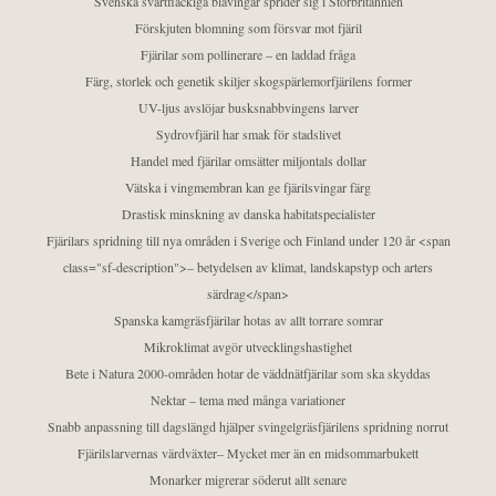
Svenska svartfläckiga blåvingar sprider sig i Storbritannien
Förskjuten blomning som försvar mot fjäril
Fjärilar som pollinerare – en laddad fråga
Färg, storlek och genetik skiljer skogspärlemorfjärilens former
UV-ljus avslöjar busksnabbvingens larver
Sydrovfjäril har smak för stadslivet
Handel med fjärilar omsätter miljontals dollar
Vätska i vingmembran kan ge fjärilsvingar färg
Drastisk minskning av danska habitatspecialister
Fjärilars spridning till nya områden i Sverige och Finland under 120 år <span
class="sf-description">– betydelsen av klimat, landskapstyp och arters
särdrag</span>
Spanska kamgräsfjärilar hotas av allt torrare somrar
Mikroklimat avgör utvecklingshastighet
Bete i Natura 2000-områden hotar de väddnätfjärilar som ska skyddas
Nektar – tema med många variationer
Snabb anpassning till dagslängd hjälper svingelgräsfjärilens spridning norrut
Fjärilslarvernas värdväxter– Mycket mer än en midsommarbukett
Monarker migrerar söderut allt senare