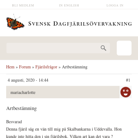
Hoppa till huvudinnehåll
BLI MEDLEM
IN ENGLISH
LOGGA IN
Sökformulär
Hem
»
Forum
»
Fjärilsfrågor
» Artbestämning
4 augusti, 2020 - 14:44
#1
mariacharlotte
Artbestämning
Besvarad
Denna fjäril såg en vän till mig på Skalbankarna i Uddevalla. Hon
kunde inte hitta den i sin fjärilsbok. Vilken art kan det vara ?