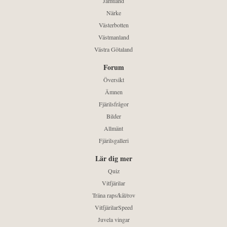
Jämtland
Närke
Västerbotten
Västmanland
Västra Götaland
Forum
Översikt
Ämnen
Fjärilsfrågor
Bilder
Allmänt
Fjärilsgalleri
Lär dig mer
Quiz
Vitfjärilar
Träna raps/kål/rov
VitfjärilarSpeed
Juvela vingar