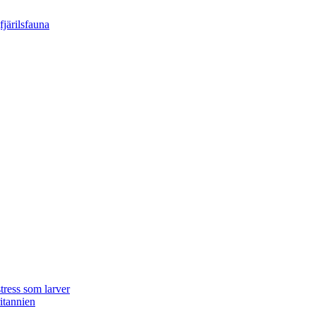
tress som larver
ritannien