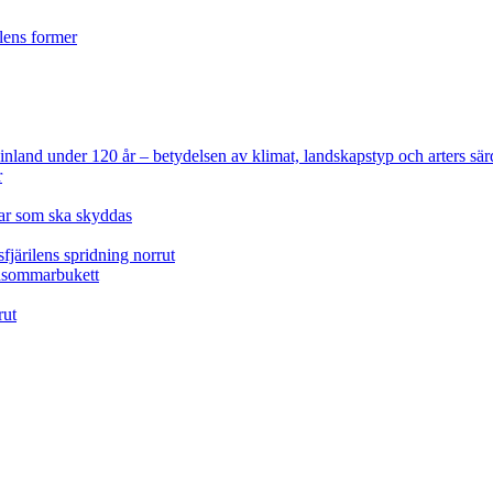
ilens former
 Finland under 120 år
– betydelsen av klimat, landskapstyp och arters sär
r
lar som ska skyddas
fjärilens spridning norrut
idsommarbukett
rut