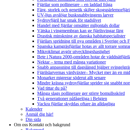
Fjärilar som pollinerare – en laddad fråga
Färg, storlek och genetik skiljer skogspärlemorfjär
UV-ljus avslöjar busksnabbvingens larver
Sydrovfjäril har smak för stadslivet
Handel med fjärilar omsätter miljontals dollar
Vätska i vingmembran kan ge fjärilsvingar färg
Drastisk minskning av danska habitatspecialister
Fjärilars spridning till nya områden i Sverige och
Spanska kamgräsfjärilar hotas av allt torrare somra
Mikroklimat avgör utvecklingshastighet
Bete i Natura 2000-områden hotar de väddnätfjäri
Nektar – tema med många variationer
Snabb anpassning till dagslängd hjälper svingelgräs
Fjärilslarvernas värdväxter– Mycket mer än en m
Monarker migrerar söderut allt senare
Mindre kräsna sydrovfjärilar sprider sig snabbt nor
Vad tittar du på?
Många slags pollinerare ger större bomullsskörd
Två generationer påfågelöga i Belgien
Vackra fjärilar skyddas oftare än alldagliga
Kalender
Anmäl dig här!
Din sida
Om oss
Kontakt och bakgrund
Bakgrund