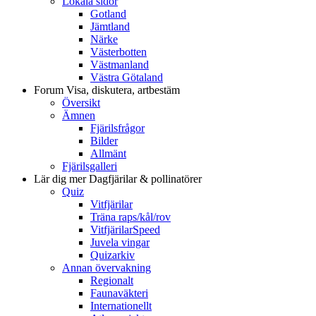
Lokala sidor
Gotland
Jämtland
Närke
Västerbotten
Västmanland
Västra Götaland
Forum
Visa, diskutera, artbestäm
Översikt
Ämnen
Fjärilsfrågor
Bilder
Allmänt
Fjärilsgalleri
Lär dig mer
Dagfjärilar & pollinatörer
Quiz
Vitfjärilar
Träna raps/kål/rov
VitfjärilarSpeed
Juvela vingar
Quizarkiv
Annan övervakning
Regionalt
Faunaväkteri
Internationellt