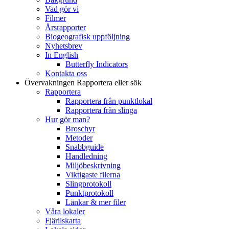
Vad gör vi
Filmer
Årsrapporter
Biogeografisk uppföljning
Nyhetsbrev
In English
Butterfly Indicators
Kontakta oss
Övervakningen
Rapportera eller sök
Rapportera
Rapportera från punktlokal
Rapportera från slinga
Hur gör man?
Broschyr
Metoder
Snabbguide
Handledning
Miljöbeskrivning
Viktigaste filerna
Slingprotokoll
Punktprotokoll
Länkar & mer filer
Våra lokaler
Fjärilskarta