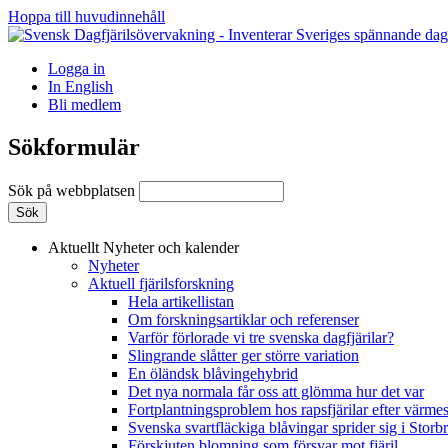
Hoppa till huvudinnehåll
Logga in
In English
Bli medlem
Sökformulär
Sök på webbplatsen
Aktuellt
Nyheter och kalender
Nyheter
Aktuell fjärilsforskning
Hela artikellistan
Om forskningsartiklar och referenser
Varför förlorade vi tre svenska dagfjärilar?
Slingrande slåtter ger större variation
En öländsk blåvingehybrid
Det nya normala får oss att glömma hur det var
Fortplantningsproblem hos rapsfjärilar efter värmes
Svenska svartfläckiga blåvingar sprider sig i Storb
Förskjuten blomning som försvar mot fjäril