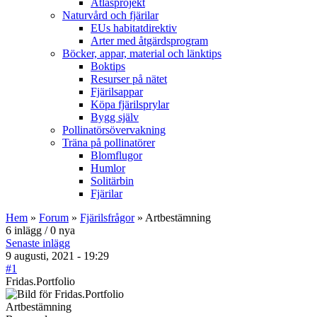
Atlasprojekt
Naturvård och fjärilar
EUs habitatdirektiv
Arter med åtgärdsprogram
Böcker, appar, material och länktips
Boktips
Resurser på nätet
Fjärilsappar
Köpa fjärilsprylar
Bygg själv
Pollinatörsövervakning
Träna på pollinatörer
Blomflugor
Humlor
Solitärbin
Fjärilar
Hem
»
Forum
»
Fjärilsfrågor
» Artbestämning
6 inlägg / 0 nya
Senaste inlägg
9 augusti, 2021 - 19:29
#1
Fridas.Portfolio
Artbestämning