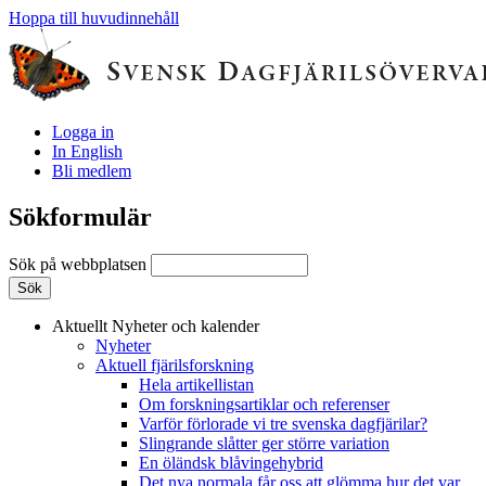
Hoppa till huvudinnehåll
Logga in
In English
Bli medlem
Sökformulär
Sök på webbplatsen
Aktuellt
Nyheter och kalender
Nyheter
Aktuell fjärilsforskning
Hela artikellistan
Om forskningsartiklar och referenser
Varför förlorade vi tre svenska dagfjärilar?
Slingrande slåtter ger större variation
En öländsk blåvingehybrid
Det nya normala får oss att glömma hur det var