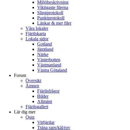
Miljöbeskrivning
Viktigaste filerna
Slingprotokoll
Punktprotokoll
Länkar & mer filer
Våra lokaler
Fjärilskarta
Lokala sidor
Gotland
Jämtland
Närke
Västerbotten
Västmanland
Västra Götaland
Forum
Översikt
Ämnen
Fjärilsfrågor
Bilder
Allmänt
Fjärilsgalleri
Lär dig mer
Quiz
Vitfjärilar
Träna raps/kål/rov