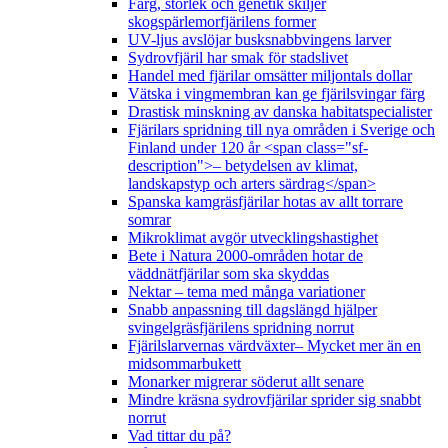
Färg, storlek och genetik skiljer
skogspärlemorfjärilens former
UV-ljus avslöjar busksnabbvingens larver
Sydrovfjäril har smak för stadslivet
Handel med fjärilar omsätter miljontals dollar
Vätska i vingmembran kan ge fjärilsvingar färg
Drastisk minskning av danska habitatspecialister
Fjärilars spridning till nya områden i Sverige och
Finland under 120 år <span class="sf-
description">– betydelsen av klimat,
landskapstyp och arters särdrag</span>
Spanska kamgräsfjärilar hotas av allt torrare
somrar
Mikroklimat avgör utvecklingshastighet
Bete i Natura 2000-områden hotar de
väddnätfjärilar som ska skyddas
Nektar – tema med många variationer
Snabb anpassning till dagslängd hjälper
svingelgräsfjärilens spridning norrut
Fjärilslarvernas värdväxter– Mycket mer än en
midsommarbukett
Monarker migrerar söderut allt senare
Mindre kräsna sydrovfjärilar sprider sig snabbt
norrut
Vad tittar du på?