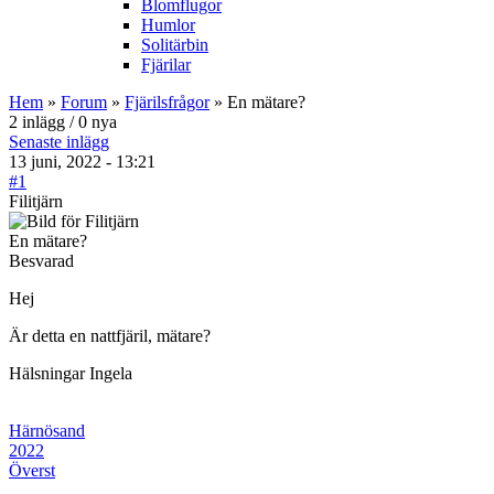
Blomflugor
Humlor
Solitärbin
Fjärilar
Hem
»
Forum
»
Fjärilsfrågor
» En mätare?
2 inlägg / 0 nya
Senaste inlägg
13 juni, 2022 - 13:21
#1
Filitjärn
En mätare?
Besvarad
Hej
Är detta en nattfjäril, mätare?
Hälsningar Ingela
Härnösand
2022
Överst