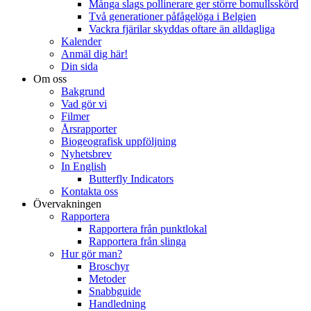
Många slags pollinerare ger större bomullsskörd
Två generationer påfågelöga i Belgien
Vackra fjärilar skyddas oftare än alldagliga
Kalender
Anmäl dig här!
Din sida
Om oss
Bakgrund
Vad gör vi
Filmer
Årsrapporter
Biogeografisk uppföljning
Nyhetsbrev
In English
Butterfly Indicators
Kontakta oss
Övervakningen
Rapportera
Rapportera från punktlokal
Rapportera från slinga
Hur gör man?
Broschyr
Metoder
Snabbguide
Handledning