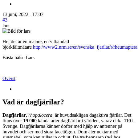
13 juni, 2022 - 17:07
#3
lars
Hej det är en mätare, en vitbandad
björkfältmätare
http://www2.nrm.se/en/svenska_fjarilar/r/rheumaptera
Bästa hälsn Lars
Överst
Vad är dagfjärilar?
Dagfjärilar
,
rhopalocera
, är huvudsakligen dagaktiva fjärilar. Det
finns över
19 000
kända arter dagfjärilar i världen, varav cirka
110
i
Sverige. Dagfjärilarna känner dofter med hjälp av antenner på
huvudet och ser med stora facettögon. Dom äter nektar med
sugsnabel, som kan rullas in och ut. De tre benparen (två hos