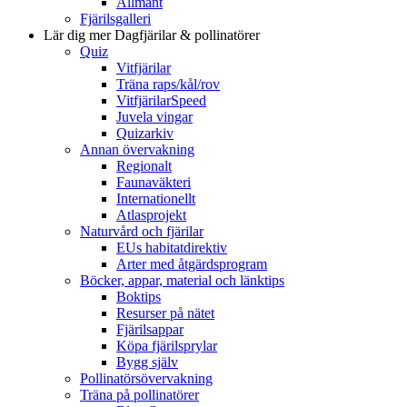
Allmänt
Fjärilsgalleri
Lär dig mer
Dagfjärilar & pollinatörer
Quiz
Vitfjärilar
Träna raps/kål/rov
VitfjärilarSpeed
Juvela vingar
Quizarkiv
Annan övervakning
Regionalt
Faunaväkteri
Internationellt
Atlasprojekt
Naturvård och fjärilar
EUs habitatdirektiv
Arter med åtgärdsprogram
Böcker, appar, material och länktips
Boktips
Resurser på nätet
Fjärilsappar
Köpa fjärilsprylar
Bygg själv
Pollinatörsövervakning
Träna på pollinatörer