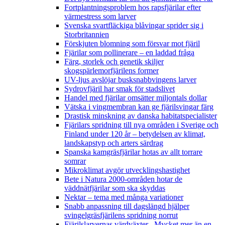
Fortplantningsproblem hos rapsfjärilar efter
värmestress som larver
Svenska svartfläckiga blåvingar sprider sig i
Storbritannien
Förskjuten blomning som försvar mot fjäril
Fjärilar som pollinerare – en laddad fråga
Färg, storlek och genetik skiljer
skogspärlemorfjärilens former
UV-ljus avslöjar busksnabbvingens larver
Sydrovfjäril har smak för stadslivet
Handel med fjärilar omsätter miljontals dollar
Vätska i vingmembran kan ge fjärilsvingar färg
Drastisk minskning av danska habitatspecialister
Fjärilars spridning till nya områden i Sverige och
Finland under 120 år
– betydelsen av klimat,
landskapstyp och arters särdrag
Spanska kamgräsfjärilar hotas av allt torrare
somrar
Mikroklimat avgör utvecklingshastighet
Bete i Natura 2000-områden hotar de
väddnätfjärilar som ska skyddas
Nektar – tema med många variationer
Snabb anpassning till dagslängd hjälper
svingelgräsfjärilens spridning norrut
Fjärilslarvernas värdväxter– Mycket mer än en