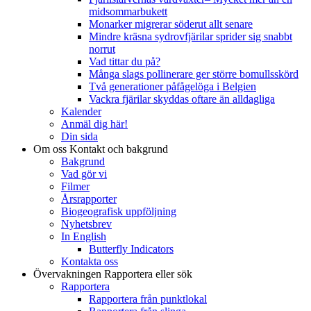
midsommarbukett
Monarker migrerar söderut allt senare
Mindre kräsna sydrovfjärilar sprider sig snabbt
norrut
Vad tittar du på?
Många slags pollinerare ger större bomullsskörd
Två generationer påfågelöga i Belgien
Vackra fjärilar skyddas oftare än alldagliga
Kalender
Anmäl dig här!
Din sida
Om oss
Kontakt och bakgrund
Bakgrund
Vad gör vi
Filmer
Årsrapporter
Biogeografisk uppföljning
Nyhetsbrev
In English
Butterfly Indicators
Kontakta oss
Övervakningen
Rapportera eller sök
Rapportera
Rapportera från punktlokal