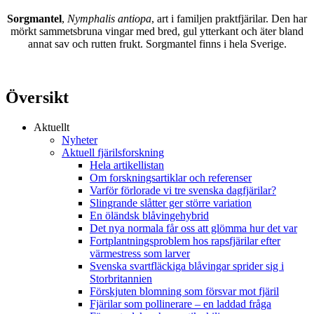
Sorgmantel
,
Nymphalis antiopa
, art i familjen praktfjärilar. Den har
mörkt sammetsbruna vingar med bred, gul ytterkant och äter bland
annat sav och rutten frukt. Sorgmantel finns i hela Sverige.
Översikt
Aktuellt
Nyheter
Aktuell fjärilsforskning
Hela artikellistan
Om forskningsartiklar och referenser
Varför förlorade vi tre svenska dagfjärilar?
Slingrande slåtter ger större variation
En öländsk blåvingehybrid
Det nya normala får oss att glömma hur det var
Fortplantningsproblem hos rapsfjärilar efter
värmestress som larver
Svenska svartfläckiga blåvingar sprider sig i
Storbritannien
Förskjuten blomning som försvar mot fjäril
Fjärilar som pollinerare – en laddad fråga