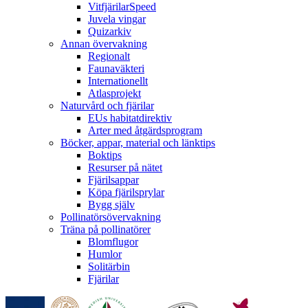
VitfjärilarSpeed
Juvela vingar
Quizarkiv
Annan övervakning
Regionalt
Faunaväkteri
Internationellt
Atlasprojekt
Naturvård och fjärilar
EUs habitatdirektiv
Arter med åtgärdsprogram
Böcker, appar, material och länktips
Boktips
Resurser på nätet
Fjärilsappar
Köpa fjärilsprylar
Bygg själv
Pollinatörsövervakning
Träna på pollinatörer
Blomflugor
Humlor
Solitärbin
Fjärilar