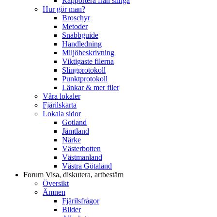
Rapportera från slinga
Hur gör man?
Broschyr
Metoder
Snabbguide
Handledning
Miljöbeskrivning
Viktigaste filerna
Slingprotokoll
Punktprotokoll
Länkar & mer filer
Våra lokaler
Fjärilskarta
Lokala sidor
Gotland
Jämtland
Närke
Västerbotten
Västmanland
Västra Götaland
Forum
Visa, diskutera, artbestäm
Översikt
Ämnen
Fjärilsfrågor
Bilder