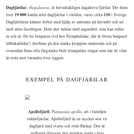
Dagfjärilar
,
rhopalocera
, är huvudsakligen dagaktiva fjärilar. Det finns
19 000
110
över
kända arter dagfjärilar i världen, varav cirka
i Sverige.
Dagfjärilarna känner dofter med hjälp av antenner på huvudet och ser
med stora facettögon. Dom äter nektar med sugsnabel, som kan rullas
in och ut. De tre benparen (två hos Nymphalidae, där är första benparet
tillbakabildat!) återfinns på den slanka kroppens undersida och på
ovansidan finns ofta färgstarka brett triangulära vingar som när de vilar
är resta mot varandra över ryggen.
EXEMPEL PÅ DAGFJÄRILAR
Apollofjäril
,
Parnassius apollo
, art i familjen
riddarfjärilar. Apollofjäril är en mycket stor vit
dagfjäril med svarta och röda fläckar. Den är
rödlistad eftersom den minskar starkt i hela