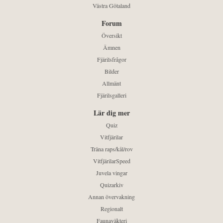
Västra Götaland
Forum
Översikt
Ämnen
Fjärilsfrågor
Bilder
Allmänt
Fjärilsgalleri
Lär dig mer
Quiz
Vitfjärilar
Träna raps/kål/rov
VitfjärilarSpeed
Juvela vingar
Quizarkiv
Annan övervakning
Regionalt
Faunaväkteri