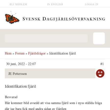
Hoppa till huvudinnehåll
BLI MEDLEM
IN ENGLISH
LOGGA IN
Sökformulär
Hem
»
Forum
»
Fjärilsfrågor
» Identifikation fjäril
30 juni, 2022 - 22:07
#1
JE Pettersson
Identifikation fjäril
Besvarad
Här kommer bild avsedd att visa samma fjäril som i nyss ställda fråga
där jag bara fick med andra sidan av fjärilen