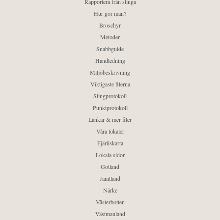
Rapportera från slinga
Hur gör man?
Broschyr
Metoder
Snabbguide
Handledning
Miljöbeskrivning
Viktigaste filerna
Slingprotokoll
Punktprotokoll
Länkar & mer filer
Våra lokaler
Fjärilskarta
Lokala sidor
Gotland
Jämtland
Närke
Västerbotten
Västmanland