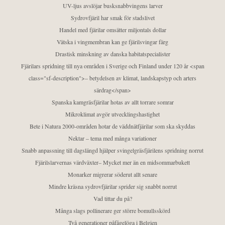
UV-ljus avslöjar busksnabbvingens larver
Sydrovfjäril har smak för stadslivet
Handel med fjärilar omsätter miljontals dollar
Vätska i vingmembran kan ge fjärilsvingar färg
Drastisk minskning av danska habitatspecialister
Fjärilars spridning till nya områden i Sverige och Finland under 120 år <span
class="sf-description">– betydelsen av klimat, landskapstyp och arters
särdrag</span>
Spanska kamgräsfjärilar hotas av allt torrare somrar
Mikroklimat avgör utvecklingshastighet
Bete i Natura 2000-områden hotar de väddnätfjärilar som ska skyddas
Nektar – tema med många variationer
Snabb anpassning till dagslängd hjälper svingelgräsfjärilens spridning norrut
Fjärilslarvernas värdväxter– Mycket mer än en midsommarbukett
Monarker migrerar söderut allt senare
Mindre kräsna sydrovfjärilar sprider sig snabbt norrut
Vad tittar du på?
Många slags pollinerare ger större bomullsskörd
Två generationer påfågelöga i Belgien