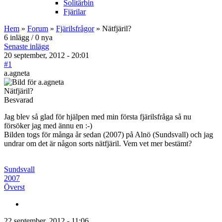
Solitärbin
Fjärilar
Hem
»
Forum
»
Fjärilsfrågor
» Nätfjäril?
6 inlägg / 0 nya
Senaste inlägg
20 september, 2012 - 20:01
#1
a.agneta
Nätfjäril?
Besvarad
Jag blev så glad för hjälpen med min första fjärilsfråga så nu
försöker jag med ännu en :-)
Bilden togs för många år sedan (2007) på Alnö (Sundsvall) och jag
undrar om det är någon sorts nätfjäril. Vem vet mer bestämt?
Sundsvall
2007
Överst
22 september, 2012 - 11:06