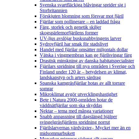
Svenska svartfläckiga blåvingar sprider sig i
Storbritannien
Förskjuten blomning som försvar mot fjäril
Fjärilar som pollinerare – en laddad fråga
Färg, storlek och genetik skiljer
skogspärlemorfjärilens former
UV-ljus avslöjar busksnabbvingens larver
Sydrovfjäril har smak för stadslivet
Handel med fjärilar omsätter miljontals dollar
Vätska i vingmembran kan ge fjärilsvingar färg
Drastisk minskning av danska habitatspecialister
Fjärilars spridning till nya områden i Sverige och
Finland under 120 år
– betydelsen av klimat,
landskapstyp och arters särdrag
Spanska kamgräsfjärilar hotas av allt torrare
somrar
Mikroklimat avgör utvecklingshastighet
Bete i Natura 2000-områden hotar de
väddnätfjärilar som ska skyddas
Nektar – tema med många variationer
Snabb anpassning till dagslängd hjälper
svingelgräsfjärilens spridning norrut
Fjärilslarvernas värdväxter– Mycket mer än en
midsommarbukett
Monarker migrerar söderut allt senare