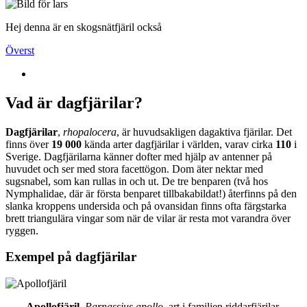
Hej denna är en skogsnätfjäril också
Överst
Vad är dagfjärilar?
Dagfjärilar
,
rhopalocera
, är huvudsakligen dagaktiva fjärilar. Det
finns över
19 000
kända arter dagfjärilar i världen, varav cirka
110
i
Sverige. Dagfjärilarna känner dofter med hjälp av antenner på
huvudet och ser med stora facettögon. Dom äter nektar med
sugsnabel, som kan rullas in och ut. De tre benparen (två hos
Nymphalidae, där är första benparet tillbakabildat!) återfinns på den
slanka kroppens undersida och på ovansidan finns ofta färgstarka
brett triangulära vingar som när de vilar är resta mot varandra över
ryggen.
Exempel på dagfjärilar
Apollofjäril
,
Parnassius apollo
, art i familjen riddarfjärilar.