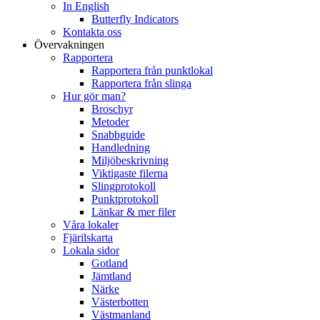
In English
Butterfly Indicators
Kontakta oss
Övervakningen
Rapportera
Rapportera från punktlokal
Rapportera från slinga
Hur gör man?
Broschyr
Metoder
Snabbguide
Handledning
Miljöbeskrivning
Viktigaste filerna
Slingprotokoll
Punktprotokoll
Länkar & mer filer
Våra lokaler
Fjärilskarta
Lokala sidor
Gotland
Jämtland
Närke
Västerbotten
Västmanland