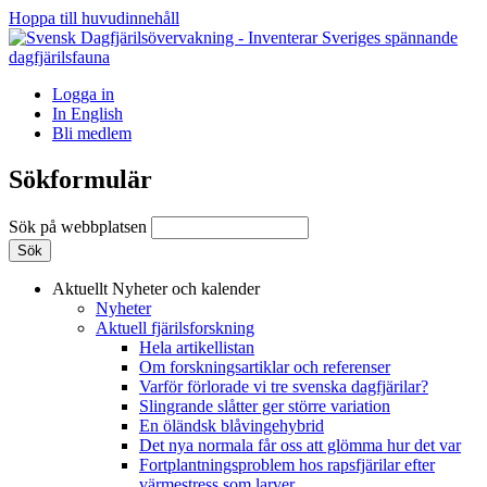
Hoppa till huvudinnehåll
Logga in
In English
Bli medlem
Sökformulär
Sök på webbplatsen
Aktuellt
Nyheter och kalender
Nyheter
Aktuell fjärilsforskning
Hela artikellistan
Om forskningsartiklar och referenser
Varför förlorade vi tre svenska dagfjärilar?
Slingrande slåtter ger större variation
En öländsk blåvingehybrid
Det nya normala får oss att glömma hur det var
Fortplantningsproblem hos rapsfjärilar efter
värmestress som larver