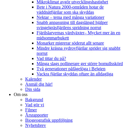
Mikroklimat avgör utvecklingshastighet
Bete i Natura 2000-områden hotar de
väddnätfjärilar som ska skyddas
Nektar – tema med många variationer
Snabb anpassning till dagslängd hjälper
svingelgräsfjärilens spridning norrut
Fjärilslarvernas värdväxter– Mycket mer än en
midsommarbukett
Monarker migrerar söderut allt senare
Mindre kräsna sydrovfjärilar sprider sig snabbt
norrut
Vad tittar du på?
Många slags pollinerare ger större bomullsskörd
Två generationer påfågelöga i Belgien
Vackra fjärilar skyddas oftare än alldagliga
Kalender
Anmäl dig här!
Din sida
Om oss
Bakgrund
Vad gör vi
Filmer
Årsrapporter
Biogeografisk uppföljning
Nyhetsbrev