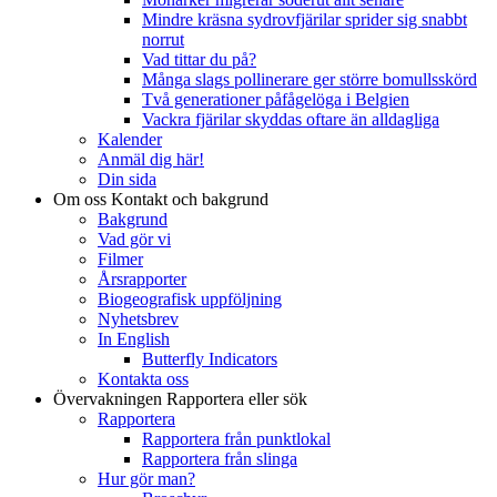
Mindre kräsna sydrovfjärilar sprider sig snabbt
norrut
Vad tittar du på?
Många slags pollinerare ger större bomullsskörd
Två generationer påfågelöga i Belgien
Vackra fjärilar skyddas oftare än alldagliga
Kalender
Anmäl dig här!
Din sida
Om oss
Kontakt och bakgrund
Bakgrund
Vad gör vi
Filmer
Årsrapporter
Biogeografisk uppföljning
Nyhetsbrev
In English
Butterfly Indicators
Kontakta oss
Övervakningen
Rapportera eller sök
Rapportera
Rapportera från punktlokal
Rapportera från slinga
Hur gör man?