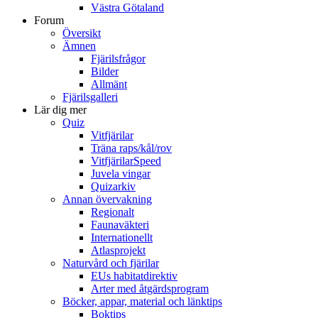
Västra Götaland
Forum
Översikt
Ämnen
Fjärilsfrågor
Bilder
Allmänt
Fjärilsgalleri
Lär dig mer
Quiz
Vitfjärilar
Träna raps/kål/rov
VitfjärilarSpeed
Juvela vingar
Quizarkiv
Annan övervakning
Regionalt
Faunaväkteri
Internationellt
Atlasprojekt
Naturvård och fjärilar
EUs habitatdirektiv
Arter med åtgärdsprogram
Böcker, appar, material och länktips
Boktips