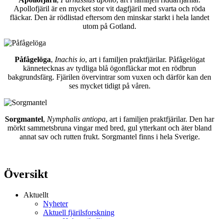
Apollofjäril är en mycket stor vit dagfjäril med svarta och röda
fläckar. Den är rödlistad eftersom den minskar starkt i hela landet
utom på Gotland.
Påfågelöga
,
Inachis io
, art i familjen praktfjärilar. Påfågelögat
kännetecknas av tydliga blå ögonfläckar mot en rödbrun
bakgrundsfärg. Fjärilen övervintrar som vuxen och därför kan den
ses mycket tidigt på våren.
Sorgmantel
,
Nymphalis antiopa
, art i familjen praktfjärilar. Den har
mörkt sammetsbruna vingar med bred, gul ytterkant och äter bland
annat sav och rutten frukt. Sorgmantel finns i hela Sverige.
Översikt
Aktuellt
Nyheter
Aktuell fjärilsforskning