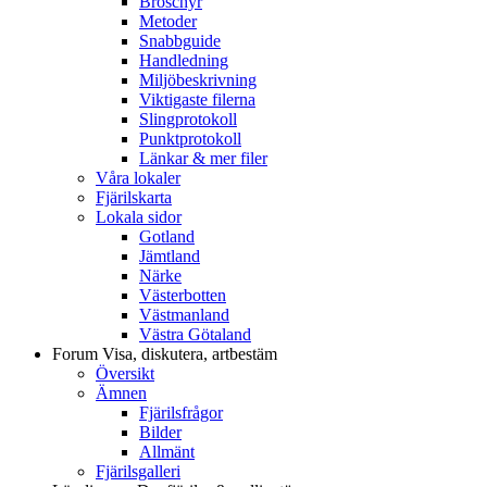
Broschyr
Metoder
Snabbguide
Handledning
Miljöbeskrivning
Viktigaste filerna
Slingprotokoll
Punktprotokoll
Länkar & mer filer
Våra lokaler
Fjärilskarta
Lokala sidor
Gotland
Jämtland
Närke
Västerbotten
Västmanland
Västra Götaland
Forum
Visa, diskutera, artbestäm
Översikt
Ämnen
Fjärilsfrågor
Bilder
Allmänt
Fjärilsgalleri