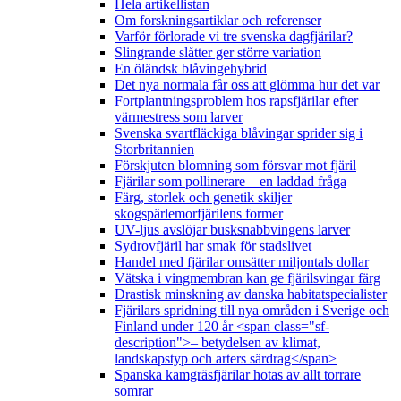
Hela artikellistan
Om forskningsartiklar och referenser
Varför förlorade vi tre svenska dagfjärilar?
Slingrande slåtter ger större variation
En öländsk blåvingehybrid
Det nya normala får oss att glömma hur det var
Fortplantningsproblem hos rapsfjärilar efter
värmestress som larver
Svenska svartfläckiga blåvingar sprider sig i
Storbritannien
Förskjuten blomning som försvar mot fjäril
Fjärilar som pollinerare – en laddad fråga
Färg, storlek och genetik skiljer
skogspärlemorfjärilens former
UV-ljus avslöjar busksnabbvingens larver
Sydrovfjäril har smak för stadslivet
Handel med fjärilar omsätter miljontals dollar
Vätska i vingmembran kan ge fjärilsvingar färg
Drastisk minskning av danska habitatspecialister
Fjärilars spridning till nya områden i Sverige och
Finland under 120 år <span class="sf-
description">– betydelsen av klimat,
landskapstyp och arters särdrag</span>
Spanska kamgräsfjärilar hotas av allt torrare
somrar