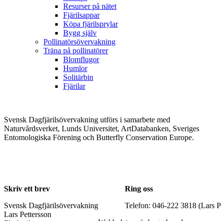
Resurser på nätet
Fjärilsappar
Köpa fjärilsprylar
Bygg själv
Pollinatörsövervakning
Träna på pollinatörer
Blomflugor
Humlor
Solitärbin
Fjärilar
Svensk Dagfjärilsövervakning utförs i samarbete med
Naturvårdsverket, Lunds Universitet, ArtDatabanken, Sveriges
Entomologiska Förening och Butterfly Conservation Europe.
Skriv ett brev
Ring oss
Svensk Dagfjärilsövervakning
Telefon: 046-222 3818 (Lars P
Lars Pettersson