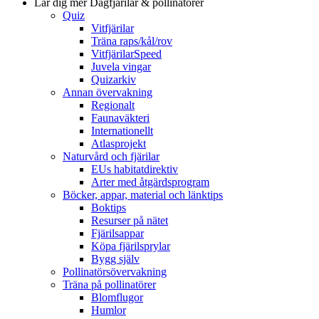
Lär dig mer
Dagfjärilar & pollinatörer
Quiz
Vitfjärilar
Träna raps/kål/rov
VitfjärilarSpeed
Juvela vingar
Quizarkiv
Annan övervakning
Regionalt
Faunaväkteri
Internationellt
Atlasprojekt
Naturvård och fjärilar
EUs habitatdirektiv
Arter med åtgärdsprogram
Böcker, appar, material och länktips
Boktips
Resurser på nätet
Fjärilsappar
Köpa fjärilsprylar
Bygg själv
Pollinatörsövervakning
Träna på pollinatörer
Blomflugor
Humlor