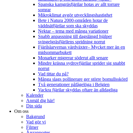
Spanska kamgräsfjärilar hotas av allt torrare
somrar
Mikroklimat avgör utvecklingshastighet
Bete i Natura 2000-områden hotar de
väddnätfjärilar som ska skyddas
Nektar – tema med många variationer
Snabb anpassning till dagslängd hjälper
svingelgräsfjärilens spridning norrut
Fjärilslarvernas värdväxter– Mycket mer än en
midsommarbukett
Monarker migrerar söderut allt senare
Mindre kräsna sydrovfjärilar sprider sig snabbt
norrut
Vad tittar du på?
Många slags pollinerare ger större bomullsskörd
Två generationer påfågelöga i Belgien
Vackra fjärilar skyddas oftare än alldagliga
Kalender
Anmäl dig här!
Din sida
Om oss
Bakgrund
Vad gör vi
Filmer
Årsrapporter