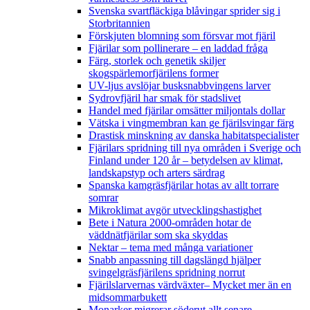
Svenska svartfläckiga blåvingar sprider sig i
Storbritannien
Förskjuten blomning som försvar mot fjäril
Fjärilar som pollinerare – en laddad fråga
Färg, storlek och genetik skiljer
skogspärlemorfjärilens former
UV-ljus avslöjar busksnabbvingens larver
Sydrovfjäril har smak för stadslivet
Handel med fjärilar omsätter miljontals dollar
Vätska i vingmembran kan ge fjärilsvingar färg
Drastisk minskning av danska habitatspecialister
Fjärilars spridning till nya områden i Sverige och
Finland under 120 år
– betydelsen av klimat,
landskapstyp och arters särdrag
Spanska kamgräsfjärilar hotas av allt torrare
somrar
Mikroklimat avgör utvecklingshastighet
Bete i Natura 2000-områden hotar de
väddnätfjärilar som ska skyddas
Nektar – tema med många variationer
Snabb anpassning till dagslängd hjälper
svingelgräsfjärilens spridning norrut
Fjärilslarvernas värdväxter– Mycket mer än en
midsommarbukett
Monarker migrerar söderut allt senare