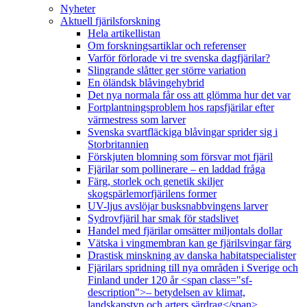
Nyheter
Aktuell fjärilsforskning
Hela artikellistan
Om forskningsartiklar och referenser
Varför förlorade vi tre svenska dagfjärilar?
Slingrande slåtter ger större variation
En öländsk blåvingehybrid
Det nya normala får oss att glömma hur det var
Fortplantningsproblem hos rapsfjärilar efter
värmestress som larver
Svenska svartfläckiga blåvingar sprider sig i
Storbritannien
Förskjuten blomning som försvar mot fjäril
Fjärilar som pollinerare – en laddad fråga
Färg, storlek och genetik skiljer
skogspärlemorfjärilens former
UV-ljus avslöjar busksnabbvingens larver
Sydrovfjäril har smak för stadslivet
Handel med fjärilar omsätter miljontals dollar
Vätska i vingmembran kan ge fjärilsvingar färg
Drastisk minskning av danska habitatspecialister
Fjärilars spridning till nya områden i Sverige och
Finland under 120 år <span class="sf-
description">– betydelsen av klimat,
landskapstyp och arters särdrag</span>