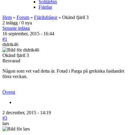
Solitärbin
Fjärilar
Hem
»
Forum
»
Fjärilsfrågor
» Okänd fjäril 3
2 inlägg / 0 nya
Senaste inlägg
16 september, 2015 - 16:44
#1
didrik46
Okänd fjäril 3
Besvarad
Någon som vet vad detta är. Fotad i Parga på grekiska fastlandet
förra veckan.
Överst
2 december, 2015 - 14:19
#3
lars