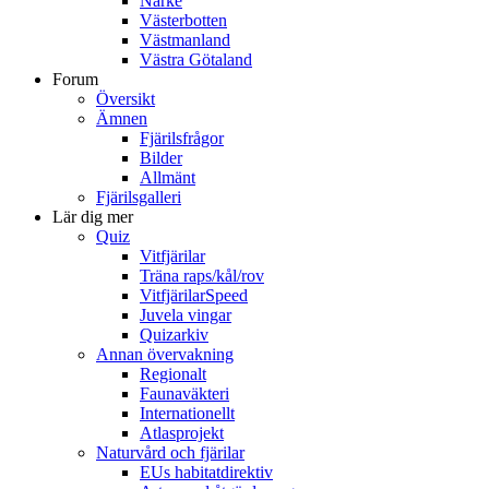
Närke
Västerbotten
Västmanland
Västra Götaland
Forum
Översikt
Ämnen
Fjärilsfrågor
Bilder
Allmänt
Fjärilsgalleri
Lär dig mer
Quiz
Vitfjärilar
Träna raps/kål/rov
VitfjärilarSpeed
Juvela vingar
Quizarkiv
Annan övervakning
Regionalt
Faunaväkteri
Internationellt
Atlasprojekt
Naturvård och fjärilar
EUs habitatdirektiv