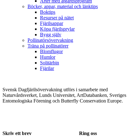
Arter med åtgärdsprogram
Böcker, appar, material och länktips
Boktips
Resurser på nätet
Fjärilsappar
Köpa fjärilsprylar
Bygg själv
Pollinatörsövervakning
Träna på pollinatörer
Blomflugor
Humlor
Solitärbin
Fjärilar
Svensk Dagfjärilsövervakning utförs i samarbete med
Naturvårdsverket, Lunds Universitet, ArtDatabanken, Sveriges
Entomologiska Förening och Butterfly Conservation Europe.
Skriv ett brev
Ring oss