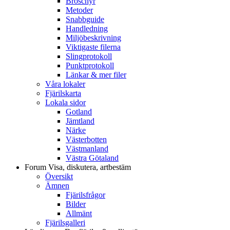
Broschyr
Metoder
Snabbguide
Handledning
Miljöbeskrivning
Viktigaste filerna
Slingprotokoll
Punktprotokoll
Länkar & mer filer
Våra lokaler
Fjärilskarta
Lokala sidor
Gotland
Jämtland
Närke
Västerbotten
Västmanland
Västra Götaland
Forum
Visa, diskutera, artbestäm
Översikt
Ämnen
Fjärilsfrågor
Bilder
Allmänt
Fjärilsgalleri