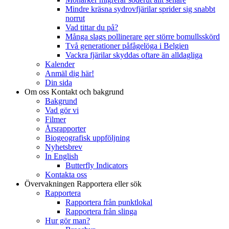
Mindre kräsna sydrovfjärilar sprider sig snabbt
norrut
Vad tittar du på?
Många slags pollinerare ger större bomullsskörd
Två generationer påfågelöga i Belgien
Vackra fjärilar skyddas oftare än alldagliga
Kalender
Anmäl dig här!
Din sida
Om oss
Kontakt och bakgrund
Bakgrund
Vad gör vi
Filmer
Årsrapporter
Biogeografisk uppföljning
Nyhetsbrev
In English
Butterfly Indicators
Kontakta oss
Övervakningen
Rapportera eller sök
Rapportera
Rapportera från punktlokal
Rapportera från slinga
Hur gör man?