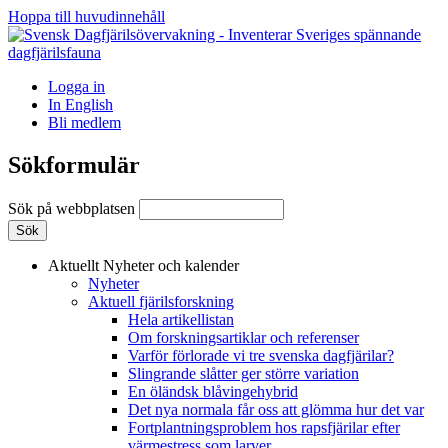
Hoppa till huvudinnehåll
Logga in
In English
Bli medlem
Sökformulär
Sök på webbplatsen
Aktuellt
Nyheter och kalender
Nyheter
Aktuell fjärilsforskning
Hela artikellistan
Om forskningsartiklar och referenser
Varför förlorade vi tre svenska dagfjärilar?
Slingrande slåtter ger större variation
En öländsk blåvingehybrid
Det nya normala får oss att glömma hur det var
Fortplantningsproblem hos rapsfjärilar efter
värmestress som larver