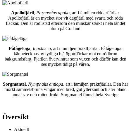
Apollofjäril
,
Parnassius apollo
, art i familjen riddarfjärilar.
Apollofjäril är en mycket stor vit dagfjäril med svarta och röda
fläckar. Den är rödlistad eftersom den minskar starkt i hela landet
utom på Gotland.
Påfågelöga
,
Inachis io
, art i familjen praktfjärilar. Påfågelögat
kännetecknas av tydliga blå ögonfläckar mot en rödbrun
bakgrundsfärg. Fjärilen övervintrar som vuxen och därför kan den
ses mycket tidigt på våren.
Sorgmantel
,
Nymphalis antiopa
, art i familjen praktfjärilar. Den har
mörkt sammetsbruna vingar med bred, gul ytterkant och äter bland
annat sav och rutten frukt. Sorgmantel finns i hela Sverige.
Översikt
Aktuellt