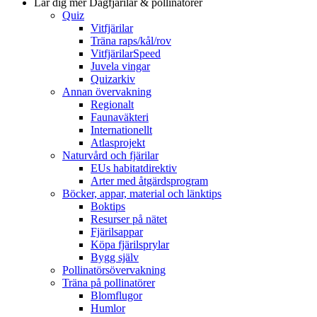
Lär dig mer
Dagfjärilar & pollinatörer
Quiz
Vitfjärilar
Träna raps/kål/rov
VitfjärilarSpeed
Juvela vingar
Quizarkiv
Annan övervakning
Regionalt
Faunaväkteri
Internationellt
Atlasprojekt
Naturvård och fjärilar
EUs habitatdirektiv
Arter med åtgärdsprogram
Böcker, appar, material och länktips
Boktips
Resurser på nätet
Fjärilsappar
Köpa fjärilsprylar
Bygg själv
Pollinatörsövervakning
Träna på pollinatörer
Blomflugor
Humlor