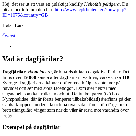
Hej, det ser ut att vara ett gulaktigt knölfly
Heliothis peltigera
. Du
hittar mer info om den här:
http://www.lepidoptera.eu/show.php?
ID=1075&country=GB
Hälsn Lars
Överst
Vad är dagfjärilar?
Dagfjärilar
,
rhopalocera
, är huvudsakligen dagaktiva fjärilar. Det
finns över
19 000
kända arter dagfjärilar i världen, varav cirka
110
i
Sverige. Dagfjärilarna känner dofter med hjälp av antenner på
huvudet och ser med stora facettögon. Dom äter nektar med
sugsnabel, som kan rullas in och ut. De tre benparen (två hos
Nymphalidae, där är första benparet tillbakabildat!) återfinns på den
slanka kroppens undersida och på ovansidan finns ofta färgstarka
brett triangulära vingar som när de vilar är resta mot varandra över
ryggen.
Exempel på dagfjärilar