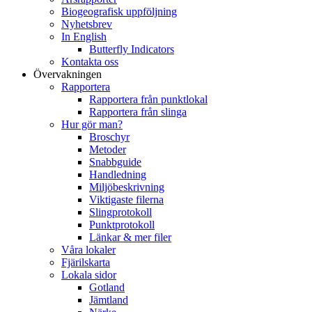
Biogeografisk uppföljning
Nyhetsbrev
In English
Butterfly Indicators
Kontakta oss
Övervakningen
Rapportera
Rapportera från punktlokal
Rapportera från slinga
Hur gör man?
Broschyr
Metoder
Snabbguide
Handledning
Miljöbeskrivning
Viktigaste filerna
Slingprotokoll
Punktprotokoll
Länkar & mer filer
Våra lokaler
Fjärilskarta
Lokala sidor
Gotland
Jämtland