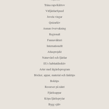
Träna raps/kål/rov
VitfjärilarSpeed
Juvela vingar
Quizarkiv
Annan övervakning
Regionalt
Faunaväkteri
Internationellt
Atlasprojekt
Naturvård och fjärilar
EUs habitatdirektiv
Arter med åtgärdsprogram
Böcker, appar, material och länktips
Boktips
Resurser på nätet
Fjärilsappar
Köpa fjärilsprylar
Bygg själv