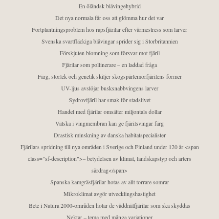
En öländsk blåvingehybrid
Det nya normala får oss att glömma hur det var
Fortplantningsproblem hos rapsfjärilar efter värmestress som larver
Svenska svartfläckiga blåvingar sprider sig i Storbritannien
Förskjuten blomning som försvar mot fjäril
Fjärilar som pollinerare – en laddad fråga
Färg, storlek och genetik skiljer skogspärlemorfjärilens former
UV-ljus avslöjar busksnabbvingens larver
Sydrovfjäril har smak för stadslivet
Handel med fjärilar omsätter miljontals dollar
Vätska i vingmembran kan ge fjärilsvingar färg
Drastisk minskning av danska habitatspecialister
Fjärilars spridning till nya områden i Sverige och Finland under 120 år <span
class="sf-description">– betydelsen av klimat, landskapstyp och arters
särdrag</span>
Spanska kamgräsfjärilar hotas av allt torrare somrar
Mikroklimat avgör utvecklingshastighet
Bete i Natura 2000-områden hotar de väddnätfjärilar som ska skyddas
Nektar – tema med många variationer