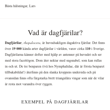
Bästa hälsningar, Lars
Vad är dagfjärilar?
Dagfjärilar
,
rhopalocera
, är huvudsakligen dagaktiva fjärilar. Det finns
19 000
110
över
kända arter dagfjärilar i världen, varav cirka
i Sverige.
Dagfjärilarna känner dofter med hjälp av antenner på huvudet och ser
med stora facettögon. Dom äter nektar med sugsnabel, som kan rullas
in och ut. De tre benparen (två hos Nymphalidae, där är första benparet
tillbakabildat!) återfinns på den slanka kroppens undersida och på
ovansidan finns ofta färgstarka brett triangulära vingar som när de vilar
är resta mot varandra över ryggen.
EXEMPEL PÅ DAGFJÄRILAR