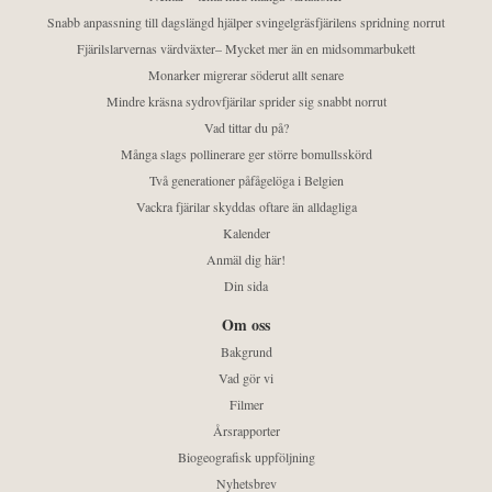
Snabb anpassning till dagslängd hjälper svingelgräsfjärilens spridning norrut
Fjärilslarvernas värdväxter– Mycket mer än en midsommarbukett
Monarker migrerar söderut allt senare
Mindre kräsna sydrovfjärilar sprider sig snabbt norrut
Vad tittar du på?
Många slags pollinerare ger större bomullsskörd
Två generationer påfågelöga i Belgien
Vackra fjärilar skyddas oftare än alldagliga
Kalender
Anmäl dig här!
Din sida
Om oss
Bakgrund
Vad gör vi
Filmer
Årsrapporter
Biogeografisk uppföljning
Nyhetsbrev