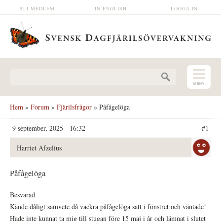
Hoppa till huvudinnehåll
BLI MEDLEM
IN ENGLISH
LOGGA IN
Sökformulär
Hem
»
Forum
»
Fjärilsfrågor
» Påfågelöga
9 september, 2025 - 16:32
#1
Harriet Afzelius
Påfågelöga
Besvarad
Kände dåligt samvete då vackra påfågelöga satt i fönstret och väntade!
Hade inte kunnat ta mig till stugan före 15 maj i år och lämnat i slutet