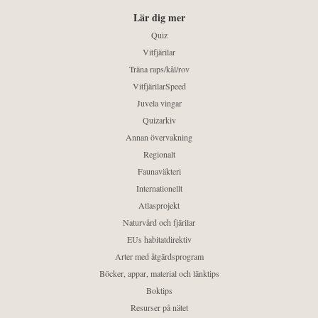
Lär dig mer
Quiz
Vitfjärilar
Träna raps/kål/rov
VitfjärilarSpeed
Juvela vingar
Quizarkiv
Annan övervakning
Regionalt
Faunaväkteri
Internationellt
Atlasprojekt
Naturvård och fjärilar
EUs habitatdirektiv
Arter med åtgärdsprogram
Böcker, appar, material och länktips
Boktips
Resurser på nätet