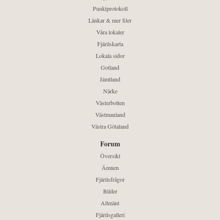
Punktprotokoll
Länkar & mer filer
Våra lokaler
Fjärilskarta
Lokala sidor
Gotland
Jämtland
Närke
Västerbotten
Västmanland
Västra Götaland
Forum
Översikt
Ämnen
Fjärilsfrågor
Bilder
Allmänt
Fjärilsgalleri