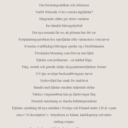
Om forskningsartiklar och referenser
Varför förlorade vi tre svenska dagfjärilar?
Slingrande slåtter ger större variation
En öländsk blåvingehybrid
Det nya normala får oss att glömma hur det var
Fortplantningsproblem hos rapsfjärilar efter värmestress som larver
Svenska svartfläckiga blåvingar sprider sig i Storbritannien
Förskjuten blomning som försvar mot fjäril
Fjärilar som pollinerare – en laddad fråga
Färg, storlek och genetik skiljer skogspärlemorfjärilens former
UV-ljus avslöjar busksnabbvingens larver
Sydrovfjäril har smak för stadslivet
Handel med fjärilar omsätter miljontals dollar
Vätska i vingmembran kan ge fjärilsvingar färg
Drastisk minskning av danska habitatspecialister
Fjärilars spridning till nya områden i Sverige och Finland under 120 år <span
class="sf-description">– betydelsen av klimat, landskapstyp och arters
särdrag</span>