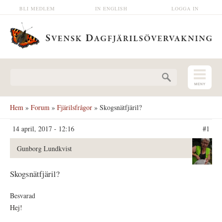
Hoppa till huvudinnehåll
BLI MEDLEM
IN ENGLISH
LOGGA IN
Sökformulär
Hem
»
Forum
»
Fjärilsfrågor
» Skogsnätfjäril?
14 april, 2017 - 12:16
#1
Gunborg Lundkvist
Skogsnätfjäril?
Besvarad
Hej!