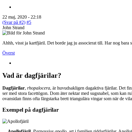
22 maj, 2020 - 22:18
(Svar på #2)
#5
John Strand
Ahhh, visst ja kartfjäril. Det borde jag ju associerat till. Har nog bar
Överst
Vad är dagfjärilar?
Dagfjärilar
,
rhopalocera
, är huvudsakligen dagaktiva fjärilar. Det fi
ser med stora facettögon. Dom äter nektar med sugsnabel, som kan rull
ovansidan finns ofta färgstarka brett triangulära vingar som när de vil
Exempel på dagfjärilar
Apollofjäril
,
Parnassius apollo
, art i familjen riddarfjärilar. Apol