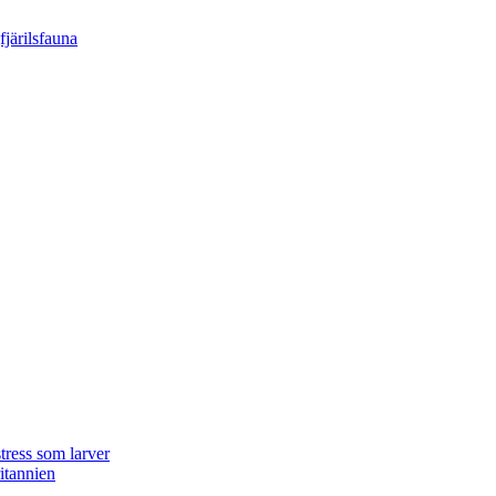
tress som larver
ritannien