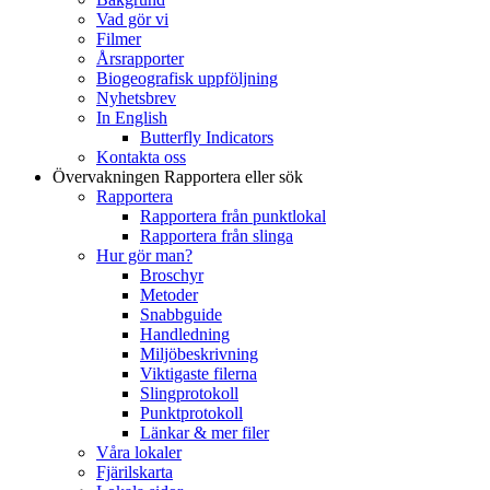
Vad gör vi
Filmer
Årsrapporter
Biogeografisk uppföljning
Nyhetsbrev
In English
Butterfly Indicators
Kontakta oss
Övervakningen
Rapportera eller sök
Rapportera
Rapportera från punktlokal
Rapportera från slinga
Hur gör man?
Broschyr
Metoder
Snabbguide
Handledning
Miljöbeskrivning
Viktigaste filerna
Slingprotokoll
Punktprotokoll
Länkar & mer filer
Våra lokaler
Fjärilskarta