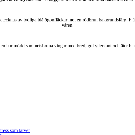
kännetecknas av tydliga blå ögonfläckar mot en rödbrun bakgrundsfärg. Fj
våren.
r. Den har mörkt sammetsbruna vingar med bred, gul ytterkant och äter bla
tress som larver