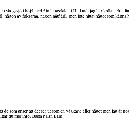
liten skogssjö i höjd med Simlångsdalen i Halland. jag har kollat i den li
l, någon av fuksarna, någon nätfjäril, men inte hittat något som känns h
ns de som anser att det ser ut som en vägkarta eller något men jag är nog 
ittar du mer info. Bästa hälsn Lars