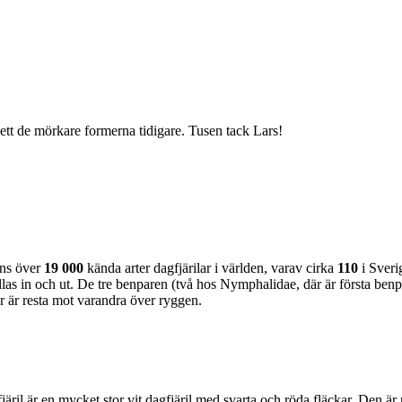
a sett de mörkare formerna tidigare. Tusen tack Lars!
nns över
19 000
kända arter dagfjärilar i världen, varav cirka
110
i Sveri
as in och ut. De tre benparen (två hos Nymphalidae, där är första benpa
ar är resta mot varandra över ryggen.
lofjäril är en mycket stor vit dagfjäril med svarta och röda fläckar. Den 