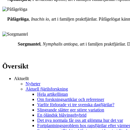
Påfågelöga
,
Inachis io
, art i familjen praktfjärilar. Påfågelögat 
Sorgmantel
,
Nymphalis antiopa
, art i familjen praktfjärila
Översikt
Aktuellt
Nyheter
Aktuell fjärilsforskning
Hela artikellistan
Om forskningsartiklar och referenser
Varför förlorade vi tre svenska dagfjärilar?
Slingrande slåtter ger större variation
En öländsk blåvingehybrid
Det nya normala får oss att glömma hur det var
Fortplantningsproblem hos rapsfjärilar efter värmes