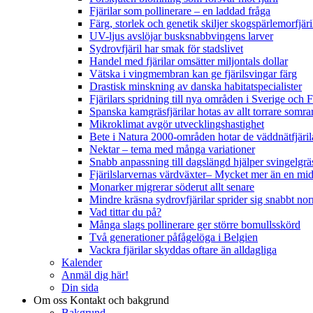
Fjärilar som pollinerare – en laddad fråga
Färg, storlek och genetik skiljer skogspärlemorfjär
UV-ljus avslöjar busksnabbvingens larver
Sydrovfjäril har smak för stadslivet
Handel med fjärilar omsätter miljontals dollar
Vätska i vingmembran kan ge fjärilsvingar färg
Drastisk minskning av danska habitatspecialister
Fjärilars spridning till nya områden i Sverige och
Spanska kamgräsfjärilar hotas av allt torrare somra
Mikroklimat avgör utvecklingshastighet
Bete i Natura 2000-områden hotar de väddnätfjäri
Nektar – tema med många variationer
Snabb anpassning till dagslängd hjälper svingelgräs
Fjärilslarvernas värdväxter– Mycket mer än en m
Monarker migrerar söderut allt senare
Mindre kräsna sydrovfjärilar sprider sig snabbt nor
Vad tittar du på?
Många slags pollinerare ger större bomullsskörd
Två generationer påfågelöga i Belgien
Vackra fjärilar skyddas oftare än alldagliga
Kalender
Anmäl dig här!
Din sida
Om oss
Kontakt och bakgrund
Bakgrund