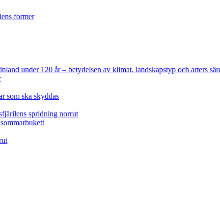
ilens former
 Finland under 120 år
– betydelsen av klimat, landskapstyp och arters sär
r
lar som ska skyddas
fjärilens spridning norrut
idsommarbukett
rut