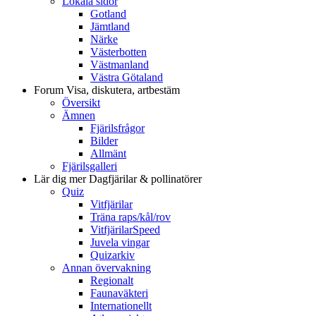
Lokala sidor
Gotland
Jämtland
Närke
Västerbotten
Västmanland
Västra Götaland
Forum
Visa, diskutera, artbestäm
Översikt
Ämnen
Fjärilsfrågor
Bilder
Allmänt
Fjärilsgalleri
Lär dig mer
Dagfjärilar & pollinatörer
Quiz
Vitfjärilar
Träna raps/kål/rov
VitfjärilarSpeed
Juvela vingar
Quizarkiv
Annan övervakning
Regionalt
Faunaväkteri
Internationellt