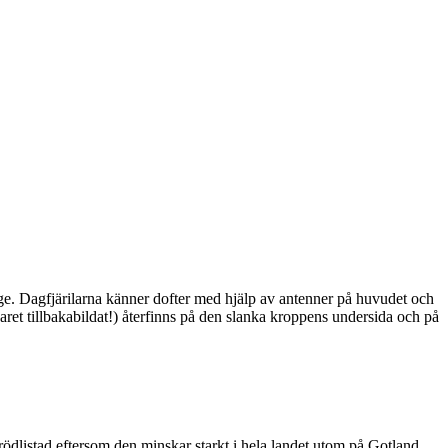
ge. Dagfjärilarna känner dofter med hjälp av antenner på huvudet och
ret tillbakabildat!) återfinns på den slanka kroppens undersida och på
är rödlistad eftersom den minskar starkt i hela landet utom på Gotland.