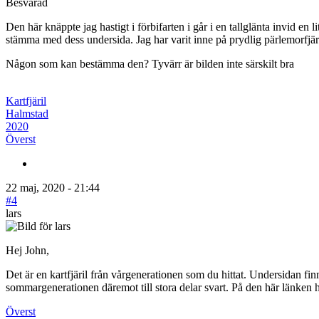
Besvarad
Den här knäppte jag hastigt i förbifarten i går i en tallglänta invid en 
stämma med dess undersida. Jag har varit inne på prydlig pärlemorfjäri
Någon som kan bestämma den? Tyvärr är bilden inte särskilt bra
Kartfjäril
Halmstad
2020
Överst
22 maj, 2020 - 21:44
#4
lars
Hej John,
Det är en kartfjäril från vårgenerationen som du hittat. Undersidan fin
sommargenerationen däremot till stora delar svart. På den här länken h
Överst