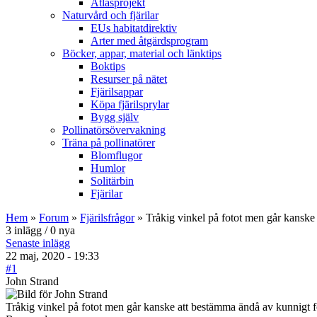
Atlasprojekt
Naturvård och fjärilar
EUs habitatdirektiv
Arter med åtgärdsprogram
Böcker, appar, material och länktips
Boktips
Resurser på nätet
Fjärilsappar
Köpa fjärilsprylar
Bygg själv
Pollinatörsövervakning
Träna på pollinatörer
Blomflugor
Humlor
Solitärbin
Fjärilar
Hem
»
Forum
»
Fjärilsfrågor
» Tråkig vinkel på fotot men går kanske
3 inlägg / 0 nya
Senaste inlägg
22 maj, 2020 - 19:33
#1
John Strand
Tråkig vinkel på fotot men går kanske att bestämma ändå av kunnigt f