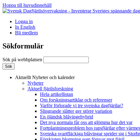
Hoppa till huvudinnehåll
Logga in
In English
Bli medlem
Sökformulär
Sök på webbplatsen
Aktuellt
Nyheter och kalender
Nyheter
Aktuell fjärilsforskning
Hela artikellistan
Om forskningsartiklar och referenser
Varför förlorade vi tre svenska dagfjärilar?
Slingrande slåtter ger större variation
En öländsk blåvingehybrid
Det nya normala får oss att glömma hur det var
Fortplantningsproblem hos rapsfjärilar efter värmes
Svenska svartfläckiga blåvingar sprider sig i Storb
Förskjuten blomning som försvar mot fjäril