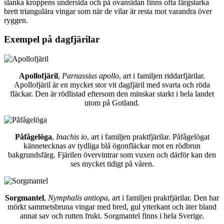
slanka kroppens undersida och på ovansidan finns ofta färgstarka
brett triangulära vingar som när de vilar är resta mot varandra över
ryggen.
Exempel på dagfjärilar
Apollofjäril
,
Parnassius apollo
, art i familjen riddarfjärilar.
Apollofjäril är en mycket stor vit dagfjäril med svarta och röda
fläckar. Den är rödlistad eftersom den minskar starkt i hela landet
utom på Gotland.
Påfågelöga
,
Inachis io
, art i familjen praktfjärilar. Påfågelögat
kännetecknas av tydliga blå ögonfläckar mot en rödbrun
bakgrundsfärg. Fjärilen övervintrar som vuxen och därför kan den
ses mycket tidigt på våren.
Sorgmantel
,
Nymphalis antiopa
, art i familjen praktfjärilar. Den har
mörkt sammetsbruna vingar med bred, gul ytterkant och äter bland
annat sav och rutten frukt. Sorgmantel finns i hela Sverige.