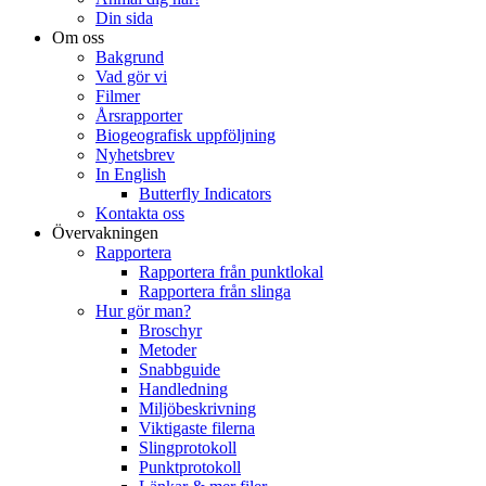
Din sida
Om oss
Bakgrund
Vad gör vi
Filmer
Årsrapporter
Biogeografisk uppföljning
Nyhetsbrev
In English
Butterfly Indicators
Kontakta oss
Övervakningen
Rapportera
Rapportera från punktlokal
Rapportera från slinga
Hur gör man?
Broschyr
Metoder
Snabbguide
Handledning
Miljöbeskrivning
Viktigaste filerna
Slingprotokoll
Punktprotokoll