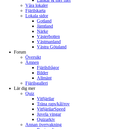
Länkar & mer filer
Våra lokaler
Fjärilskarta
Lokala sidor
Gotland
Jämtland
Närke
Västerbotten
Västmanland
Västra Götaland
Forum
Översikt
Ämnen
Fjärilsfrågor
Bilder
Allmänt
Fjärilsgalleri
Lär dig mer
Quiz
Vitfjärilar
Träna raps/kål/rov
VitfjärilarSpeed
Juvela vingar
Quizarkiv
Annan övervakning