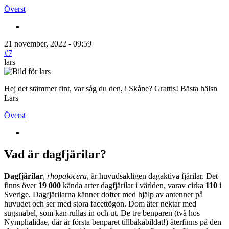
Överst
21 november, 2022 - 09:59
#7
lars
Hej det stämmer fint, var såg du den, i Skåne? Grattis! Bästa hälsn
Lars
Överst
Vad är dagfjärilar?
Dagfjärilar
,
rhopalocera
, är huvudsakligen dagaktiva fjärilar. Det
finns över
19 000
kända arter dagfjärilar i världen, varav cirka
110
i
Sverige. Dagfjärilarna känner dofter med hjälp av antenner på
huvudet och ser med stora facettögon. Dom äter nektar med
sugsnabel, som kan rullas in och ut. De tre benparen (två hos
Nymphalidae, där är första benparet tillbakabildat!) återfinns på den