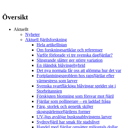
Översikt
Aktuellt
Nyheter
Aktuell fjärilsforskning
Hela artikellistan
Om forskningsartiklar och referenser
Varför förlorade vi tre svenska dagfjärilar?
Slingrande slåtter ger större variation
En öländsk blåvingehybrid
Det nya normala får oss att glömma hur det var
Fortplantningsproblem hos rapsfjärilar efter
värmestress som larver
Svenska svartfläckiga blåvingar sprider sig i
Storbritannien
Förskjuten blomning som försvar mot fjäril
Fjärilar som pollinerare – en laddad fråga
Färg, storlek och genetik skiljer
skogspärlemorfjärilens former
UV-ljus avslöjar busksnabbvingens larver
Sydrovfjäril har smak för stadslivet
Handel med fjärilar omsätter miljontals dollar