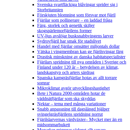
Svenska svartfläckiga blåvingar sprider sig i
Storbritannien
Förskjuten blomning som försvar mot fjäril
Fjärilar som pollinerare – en laddad fråga
Färg, storlek och genetik skiljer
skogspärlemorfjärilens former
UV-ljus avslöjar busksnabbvingens larver
Sydrovfjäril har smak för stadslivet
Handel med fjärilar omsätter miljontals dollar
Vätska i vingmembran kan ge fjärilsvingar färg
Drastisk minskning av danska habitatspecialister
Fjärilars spridning till nya områden i Sverige och
Finland under 120 år
– betydelsen av klimat,
landskapstyp och arters särdrag
Spanska kamgräsfjärilar hotas av allt torrare
somrar
Mikroklimat avgör utvecklingshastighet
Bete i Natura 2000-områden hotar de
väddnätfjärilar som ska skyddas
Nektar – tema med många variationer
Snabb anpassning till dagslängd hjälper
svingelgräsfjärilens spridning norrut
Fjärilslarvernas värdväxter– Mycket mer än en
midsommarbukett
Monarker migrerar söderut allt senare