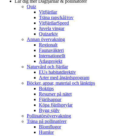
Lär dig mer
Dagfjärilar & pollinatörer
Quiz
Vitfjärilar
Träna raps/kål/rov
VitfjärilarSpeed
Juvela vingar
Quizarkiv
Annan övervakning
Regionalt
Faunaväkteri
Internationellt
Atlasprojekt
Naturvård och fjärilar
EUs habitatdirektiv
Arter med åtgärdsprogram
Böcker, appar, material och länktips
Boktips
Resurser på nätet
Fjärilsappar
Köpa fjärilsprylar
Bygg själv
Pollinatörsövervakning
Träna på pollinatörer
Blomflugor
Humlor