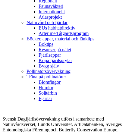
Regionalt
Faunaväkteri
Internationellt
Atlasprojekt
Naturvård och fjärilar
EUs habitatdirektiv
Arter med åtgärdsprogram
Böcker, appar, material och länktips
Boktips
Resurser på nätet
Fjärilsappar
Köpa fjärilsprylar
Bygg själv
Pollinatörsövervakning
Träna på pollinatörer
Blomflugor
Humlor
Solitärbin
Fjärilar
Svensk Dagfjärilsövervakning utförs i samarbete med
Naturvårdsverket, Lunds Universitet, ArtDatabanken, Sveriges
Entomologiska Förening och Butterfly Conservation Europe.