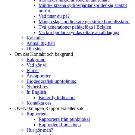
Mindre kräsna sydrovfjärilar sprider sig snabbt
norrut
Vad tittar du på?
Många slags pollinerare ger större bomullsskörd
Två generationer påfågelöga i Belgien
Vackra fjärilar skyddas oftare än alldagliga
Kalender
Anmäl dig här!
Din sida
Om oss
Kontakt och bakgrund
Bakgrund
Vad gör vi
Filmer
Årsrapporter
Biogeografisk uppföljning
Nyhetsbrev
In English
Butterfly Indicators
Kontakta oss
Övervakningen
Rapportera eller sök
Rapportera
Rapportera från punktlokal
Rapportera från slinga
Hur gör man?