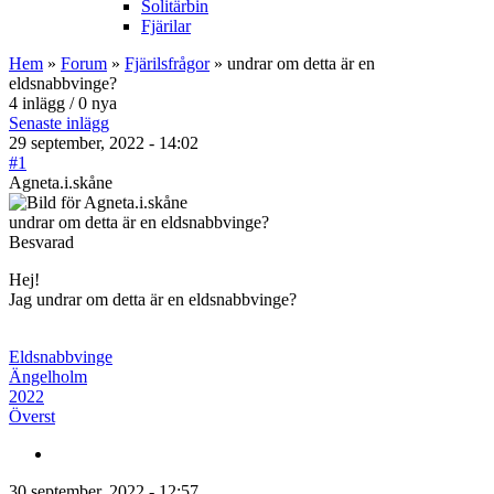
Solitärbin
Fjärilar
Hem
»
Forum
»
Fjärilsfrågor
» undrar om detta är en
eldsnabbvinge?
4 inlägg / 0 nya
Senaste inlägg
29 september, 2022 - 14:02
#1
Agneta.i.skåne
undrar om detta är en eldsnabbvinge?
Besvarad
Hej!
Jag undrar om detta är en eldsnabbvinge?
Eldsnabbvinge
Ängelholm
2022
Överst
30 september, 2022 - 12:57