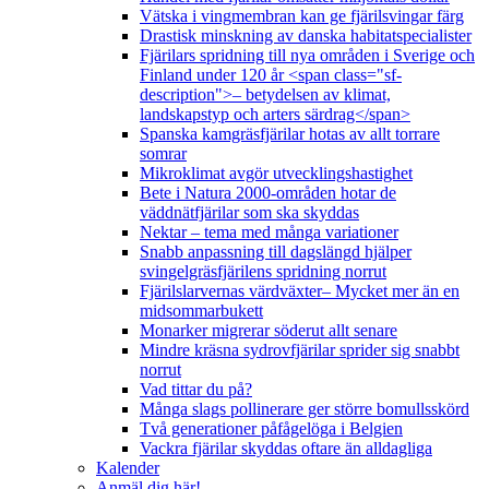
Vätska i vingmembran kan ge fjärilsvingar färg
Drastisk minskning av danska habitatspecialister
Fjärilars spridning till nya områden i Sverige och
Finland under 120 år <span class="sf-
description">– betydelsen av klimat,
landskapstyp och arters särdrag</span>
Spanska kamgräsfjärilar hotas av allt torrare
somrar
Mikroklimat avgör utvecklingshastighet
Bete i Natura 2000-områden hotar de
väddnätfjärilar som ska skyddas
Nektar – tema med många variationer
Snabb anpassning till dagslängd hjälper
svingelgräsfjärilens spridning norrut
Fjärilslarvernas värdväxter– Mycket mer än en
midsommarbukett
Monarker migrerar söderut allt senare
Mindre kräsna sydrovfjärilar sprider sig snabbt
norrut
Vad tittar du på?
Många slags pollinerare ger större bomullsskörd
Två generationer påfågelöga i Belgien
Vackra fjärilar skyddas oftare än alldagliga
Kalender
Anmäl dig här!