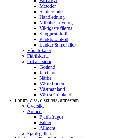
Broschyr
Metoder
Snabbguide
Handledning
Miljöbeskrivning
Viktigaste filerna
Slingprotokoll
Punktprotokoll
Länkar & mer filer
Våra lokaler
Fjärilskarta
Lokala sidor
Gotland
Jämtland
Närke
Västerbotten
Västmanland
Västra Götaland
Forum
Visa, diskutera, artbestäm
Översikt
Ämnen
Fjärilsfrågor
Bilder
Allmänt
Fjärilsgalleri