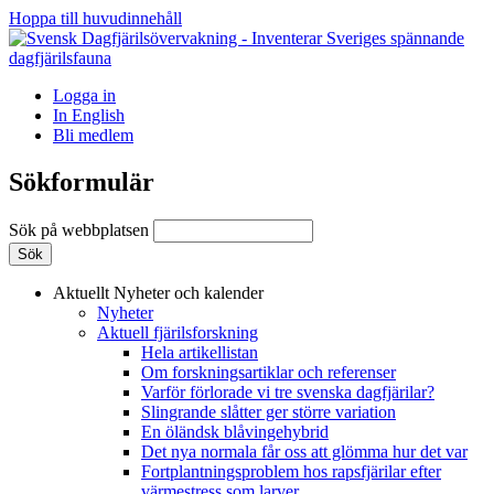
Hoppa till huvudinnehåll
Logga in
In English
Bli medlem
Sökformulär
Sök på webbplatsen
Aktuellt
Nyheter och kalender
Nyheter
Aktuell fjärilsforskning
Hela artikellistan
Om forskningsartiklar och referenser
Varför förlorade vi tre svenska dagfjärilar?
Slingrande slåtter ger större variation
En öländsk blåvingehybrid
Det nya normala får oss att glömma hur det var
Fortplantningsproblem hos rapsfjärilar efter
värmestress som larver