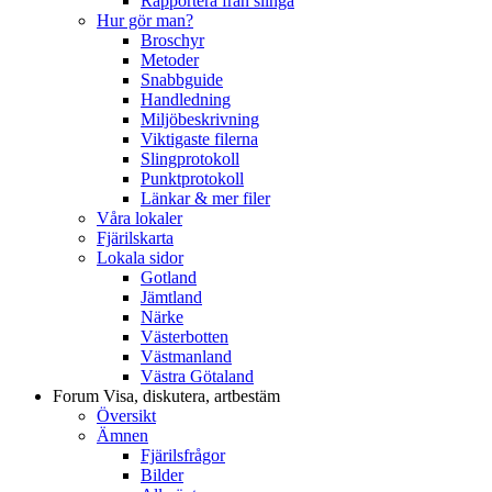
Rapportera från slinga
Hur gör man?
Broschyr
Metoder
Snabbguide
Handledning
Miljöbeskrivning
Viktigaste filerna
Slingprotokoll
Punktprotokoll
Länkar & mer filer
Våra lokaler
Fjärilskarta
Lokala sidor
Gotland
Jämtland
Närke
Västerbotten
Västmanland
Västra Götaland
Forum
Visa, diskutera, artbestäm
Översikt
Ämnen
Fjärilsfrågor
Bilder