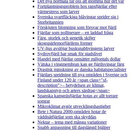
Det nya normala får oss att glömma hur det var
Fortplantningsproblem hos rapsfjärilar efter
värmestress som larver
Svenska svartfläckiga blåvingar sprider sig i
Storbritannien
Förskjuten blomning som försvar mot fjäril
Fjärilar som pollinerare – en laddad fråga
Färg, storlek och genetik skiljer
skogspärlemorfjärilens former
UV-ljus avslöjar busksnabbvingens larver
Sydrovfjäril har smak för stadslivet
Handel med fjärilar omsätter miljontals dollar
Vätska i vingmembran kan ge fjärilsvingar färg
Drastisk minskning av danska habitatspecialister
Fjärilars spridning till nya områden i Sverige och
Finland under 120 år <span class="sf-
description">– betydelsen av klimat,
landskapstyp och arters särdrag</span>
Spanska kamgräsfjärilar hotas av allt torrare
somrar
Mikroklimat avgör utvecklingshastighet
Bete i Natura 2000-områden hotar de
väddnätfjärilar som ska skyddas
Nektar – tema med många variationer
Snabb anpassning till dagslängd hjälper