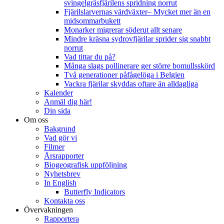
svingelgräsfjärilens spridning norrut
Fjärilslarvernas värdväxter– Mycket mer än en
midsommarbukett
Monarker migrerar söderut allt senare
Mindre kräsna sydrovfjärilar sprider sig snabbt
norrut
Vad tittar du på?
Många slags pollinerare ger större bomullsskörd
Två generationer påfågelöga i Belgien
Vackra fjärilar skyddas oftare än alldagliga
Kalender
Anmäl dig här!
Din sida
Om oss
Bakgrund
Vad gör vi
Filmer
Årsrapporter
Biogeografisk uppföljning
Nyhetsbrev
In English
Butterfly Indicators
Kontakta oss
Övervakningen
Rapportera