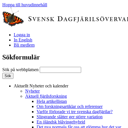
Hoppa till huvudinnehåll
Logga in
In English
Bli medlem
Sökformulär
Sök på webbplatsen
Aktuellt
Nyheter och kalender
Nyheter
Aktuell fjärilsforskning
Hela artikellistan
Om forskningsartiklar och referenser
Varför förlorade vi tre svenska dagfjärilar?
Slingrande slåtter ger större variation
En öländsk blåvingehybrid
Det nya normala får oss att glömma hur det var