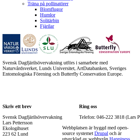
Träna på pollinatörer
Blomflugor
Humlor
Solitärbin
Fjärilar
Svensk Dagfjärilsövervakning utförs i samarbete med
Naturvårdsverket, Lunds Universitet, ArtDatabanken, Sveriges
Entomologiska Förening och Butterfly Conservation Europe.
Skriv ett brev
Ring oss
Svensk Dagfjärilsövervakning
Telefon: 046-222 3818 (Lars P
Lars Pettersson
Webbplatsen är byggd med open-
Ekologihuset
source systemet
Drupal
och är
223 62 Lund
utvecklad av webbyrån
Happiness
.