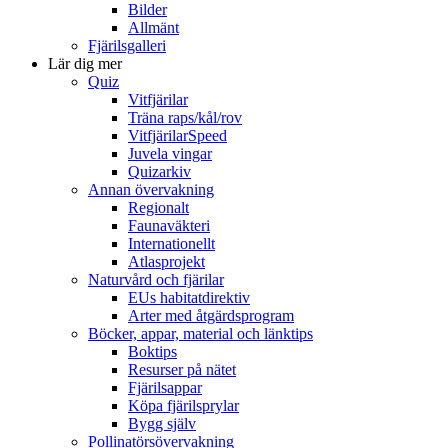
Bilder
Allmänt
Fjärilsgalleri
Lär dig mer
Quiz
Vitfjärilar
Träna raps/kål/rov
VitfjärilarSpeed
Juvela vingar
Quizarkiv
Annan övervakning
Regionalt
Faunaväkteri
Internationellt
Atlasprojekt
Naturvård och fjärilar
EUs habitatdirektiv
Arter med åtgärdsprogram
Böcker, appar, material och länktips
Boktips
Resurser på nätet
Fjärilsappar
Köpa fjärilsprylar
Bygg själv
Pollinatörsövervakning