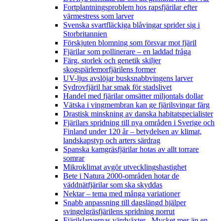
Fortplantningsproblem hos rapsfjärilar efter
värmestress som larver
Svenska svartfläckiga blåvingar sprider sig i
Storbritannien
Förskjuten blomning som försvar mot fjäril
Fjärilar som pollinerare – en laddad fråga
Färg, storlek och genetik skiljer
skogspärlemorfjärilens former
UV-ljus avslöjar busksnabbvingens larver
Sydrovfjäril har smak för stadslivet
Handel med fjärilar omsätter miljontals dollar
Vätska i vingmembran kan ge fjärilsvingar färg
Drastisk minskning av danska habitatspecialister
Fjärilars spridning till nya områden i Sverige och
Finland under 120 år
– betydelsen av klimat,
landskapstyp och arters särdrag
Spanska kamgräsfjärilar hotas av allt torrare
somrar
Mikroklimat avgör utvecklingshastighet
Bete i Natura 2000-områden hotar de
väddnätfjärilar som ska skyddas
Nektar – tema med många variationer
Snabb anpassning till dagslängd hjälper
svingelgräsfjärilens spridning norrut
Fjärilslarvernas värdväxter– Mycket mer än en