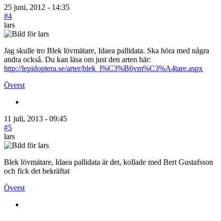
25 juni, 2012 - 14:35
#4
lars
Jag skulle tro Blek lövmätare, Idaea pallidata. Ska höra med några
andra också. Du kan läsa om just den arten här:
http://lepidoptera.se/arter/blek_l%C3%B6vm%C3%A4tare.aspx
Överst
11 juli, 2013 - 09:45
#5
lars
Blek lövmätare, Idaea pallidata är det, kollade med Bert Gustafsson
och fick det bekräftat
Överst