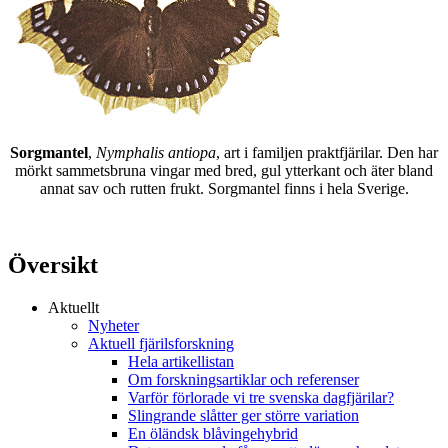
Sorgmantel
,
Nymphalis antiopa
, art i familjen praktfjärilar. Den har
mörkt sammetsbruna vingar med bred, gul ytterkant och äter bland
annat sav och rutten frukt. Sorgmantel finns i hela Sverige.
Översikt
Aktuellt
Nyheter
Aktuell fjärilsforskning
Hela artikellistan
Om forskningsartiklar och referenser
Varför förlorade vi tre svenska dagfjärilar?
Slingrande slåtter ger större variation
En öländsk blåvingehybrid