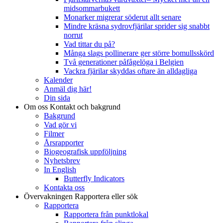
midsommarbukett
Monarker migrerar söderut allt senare
Mindre kräsna sydrovfjärilar sprider sig snabbt
norrut
Vad tittar du på?
Många slags pollinerare ger större bomullsskörd
Två generationer påfågelöga i Belgien
Vackra fjärilar skyddas oftare än alldagliga
Kalender
Anmäl dig här!
Din sida
Om oss
Kontakt och bakgrund
Bakgrund
Vad gör vi
Filmer
Årsrapporter
Biogeografisk uppföljning
Nyhetsbrev
In English
Butterfly Indicators
Kontakta oss
Övervakningen
Rapportera eller sök
Rapportera
Rapportera från punktlokal