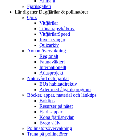
Allmänt
Fjärilsgalleri
Lär dig mer
Dagfjärilar & pollinatörer
Quiz
Vitfjärilar
Träna raps/kål/rov
VitfjärilarSpeed
Juvela vingar
Quizarkiv
Annan övervakning
Regionalt
Faunaväkteri
Internationellt
Atlasprojekt
Naturvård och fjärilar
EUs habitatdirektiv
Arter med åtgärdsprogram
Böcker, appar, material och länktips
Boktips
Resurser på nätet
Fjärilsappar
Köpa fjärilsprylar
Bygg själv
Pollinatörsövervakning
Träna på pollinatörer