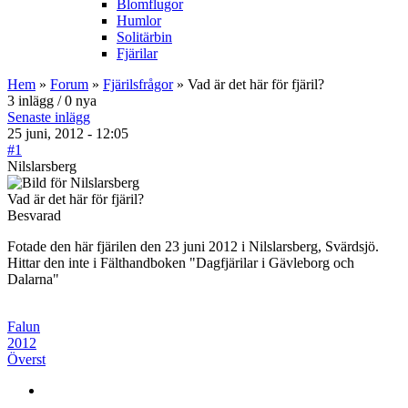
Blomflugor
Humlor
Solitärbin
Fjärilar
Hem
»
Forum
»
Fjärilsfrågor
» Vad är det här för fjäril?
3 inlägg / 0 nya
Senaste inlägg
25 juni, 2012 - 12:05
#1
Nilslarsberg
Vad är det här för fjäril?
Besvarad
Fotade den här fjärilen den 23 juni 2012 i Nilslarsberg, Svärdsjö.
Hittar den inte i Fälthandboken "Dagfjärilar i Gävleborg och
Dalarna"
Falun
2012
Överst