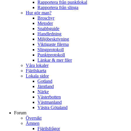
Rapportera från punktlokal
Rapportera från slinga
Hur gör man?
Broschyr
Metoder
Snabbguide
Handledning
Miljöbeskrivning
Viktigaste filerna
Slingprotokoll
Punktprotokoll
Länkar & mer filer
Våra lokaler
Fjärilskarta
Lokala sidor
Gotland
Jämtland
Närke
Västerbotten
Västmanland
Västra Götaland
Forum
Översikt
Ämnen
Fjärilsfrågor