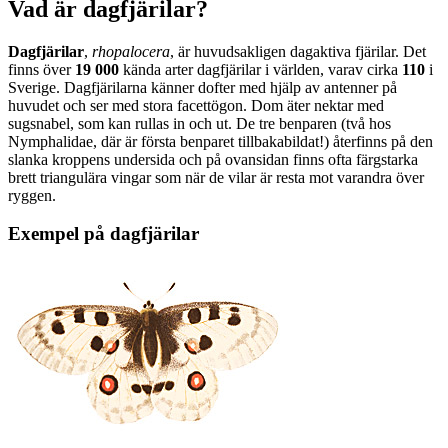
Vad är dagfjärilar?
Dagfjärilar
,
rhopalocera
, är huvudsakligen dagaktiva fjärilar. Det
finns över
19 000
kända arter dagfjärilar i världen, varav cirka
110
i
Sverige. Dagfjärilarna känner dofter med hjälp av antenner på
huvudet och ser med stora facettögon. Dom äter nektar med
sugsnabel, som kan rullas in och ut. De tre benparen (två hos
Nymphalidae, där är första benparet tillbakabildat!) återfinns på den
slanka kroppens undersida och på ovansidan finns ofta färgstarka
brett triangulära vingar som när de vilar är resta mot varandra över
ryggen.
Exempel på dagfjärilar