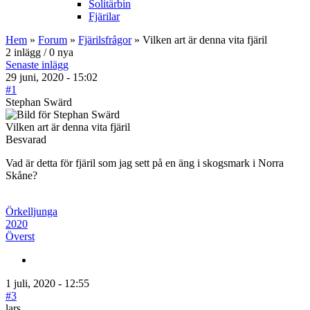
Solitärbin
Fjärilar
Hem
»
Forum
»
Fjärilsfrågor
» Vilken art är denna vita fjäril
2 inlägg / 0 nya
Senaste inlägg
29 juni, 2020 - 15:02
#1
Stephan Swärd
Vilken art är denna vita fjäril
Besvarad
Vad är detta för fjäril som jag sett på en äng i skogsmark i Norra
Skåne?
Örkelljunga
2020
Överst
1 juli, 2020 - 12:55
#3
lars