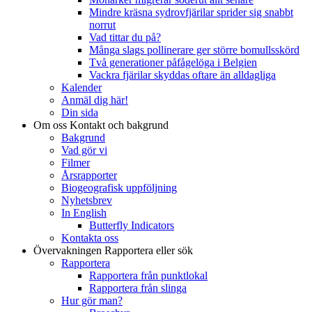
Mindre kräsna sydrovfjärilar sprider sig snabbt
norrut
Vad tittar du på?
Många slags pollinerare ger större bomullsskörd
Två generationer påfågelöga i Belgien
Vackra fjärilar skyddas oftare än alldagliga
Kalender
Anmäl dig här!
Din sida
Om oss
Kontakt och bakgrund
Bakgrund
Vad gör vi
Filmer
Årsrapporter
Biogeografisk uppföljning
Nyhetsbrev
In English
Butterfly Indicators
Kontakta oss
Övervakningen
Rapportera eller sök
Rapportera
Rapportera från punktlokal
Rapportera från slinga
Hur gör man?