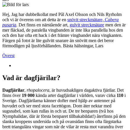
Hej, Jag har dubbelkollat med Pål Axel Olsson och Nils Ryrholm
och vi är överens om att detta är en
snövit streckmätare,
Cabera
pusaria
.
Det finns en närstående art,
gulvit streckmätare
men den är
mer fläckad, de paralella vingbanden är inte lika parallella hos den
och den har ofta ett hack i det främre vingbandet nära vingkanten.
Färgen på fotot är lite gulvitt snarare än snövitt men det beror
förmodligen på ljusförhållanden. Bästa hälsningar, Lars
Överst
Vad är dagfjärilar?
Dagfjärilar
,
rhopalocera
, är huvudsakligen dagaktiva fjärilar. Det
finns över
19 000
kända arter dagfjärilar i världen, varav cirka
110
i
Sverige. Dagfjärilarna känner dofter med hjälp av antenner på
huvudet och ser med stora facettögon. Dom äter nektar med
sugsnabel, som kan rullas in och ut. De tre benparen (två hos
Nymphalidae, där är första benparet tillbakabildat!) återfinns på den
slanka kroppens undersida och på ovansidan finns ofta färgstarka
brett triangulära vingar som när de vilar är resta mot varandra över