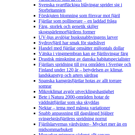
Svenska svartfläckiga blåvingar sprider sig i
Storbritannien
Förskjuten blomning som försvar mot fjäril
Fjärilar som pollinerare – en laddad fråga
Färg, storlek och genetik skiljer
skogspärlemorfjärilens former
UV-ljus avslöjar busksnabbvingens larver
Sydrovfjäril har smak för stadslivet
Handel med fjärilar omsätter miljontals dollar
Vätska i vingmembran kan ge fjärilsvingar färg
Drastisk minskning av danska habitatspecialister
Fjärilars spridning till nya områden i Sverige och
Finland under 120 år
– betydelsen av klimat,
landskapstyp och arters särdrag
Spanska kamgräsfjärilar hotas av allt torrare
somrar
Mikroklimat avgör utvecklingshastighet
Bete i Natura 2000-områden hotar de
väddnätfjärilar som ska skyddas
Nektar – tema med många variationer
Snabb anpassning till dagslängd hjälper
svingelgräsfjärilens spridning norrut
Fjärilslarvernas värdväxter– Mycket mer än en
midsommarbukett
Monarker migrerar söderut allt senare