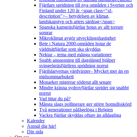
Fjärilars spridning till nya områden i Sverige och
Finland under 120 år <span class="sf-
description">– betydelsen av klimat,
landskapstyp och arters särdrag</span>
Spanska kamgräsfjärilar hotas av allt torrare
somrar
Mikroklimat avgör utvecklingshastighet
Bete i Natura 2000-områden hotar de
väddnätfjärilar som ska skyddas
Nektar – tema med många variationer
Snabb anpassning till dagslängd hjälper
svingelgräsfjärilens spridning norrut
Fjärilslarvernas värdväxter– Mycket mer än en
midsommarbukett
Monarker migrerar söderut allt senare
Mindre kräsna sydrovfjärilar sprider sig snabbt
norrut
Vad tittar du på?
Många slags pollinerare ger större bomullsskörd
Två generationer påfågelöga i Belgien
Vackra fjärilar skyddas oftare än alldagliga
Kalender
Anmäl dig här!
Din sida