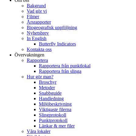
Om oss
Bakgrund
Vad gör vi
Filmer
Årsrapporter
Biogeografisk uppföljning
Nyhetsbrev
In English
Butterfly Indicators
Kontakta oss
Övervakningen
Rapportera
Rapportera från punktlokal
Rapportera från slinga
Hur gör man?
Broschyr
Metoder
Snabbguide
Handledning
Miljöbeskrivning
Viktigaste filerna
Slingprotokoll
Punktprotokoll
Länkar & mer filer
Våra lokaler