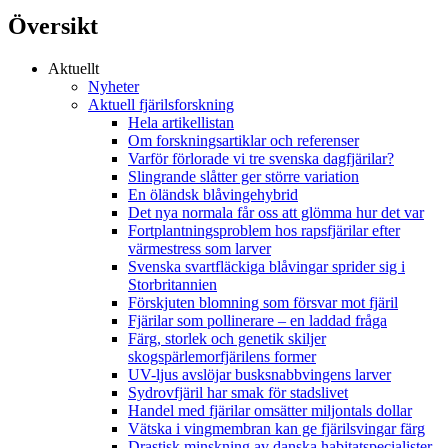
Översikt
Aktuellt
Nyheter
Aktuell fjärilsforskning
Hela artikellistan
Om forskningsartiklar och referenser
Varför förlorade vi tre svenska dagfjärilar?
Slingrande slåtter ger större variation
En öländsk blåvingehybrid
Det nya normala får oss att glömma hur det var
Fortplantningsproblem hos rapsfjärilar efter
värmestress som larver
Svenska svartfläckiga blåvingar sprider sig i
Storbritannien
Förskjuten blomning som försvar mot fjäril
Fjärilar som pollinerare – en laddad fråga
Färg, storlek och genetik skiljer
skogspärlemorfjärilens former
UV-ljus avslöjar busksnabbvingens larver
Sydrovfjäril har smak för stadslivet
Handel med fjärilar omsätter miljontals dollar
Vätska i vingmembran kan ge fjärilsvingar färg
Drastisk minskning av danska habitatspecialister