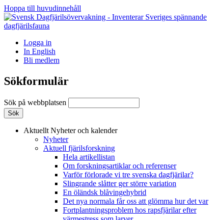
Hoppa till huvudinnehåll
Logga in
In English
Bli medlem
Sökformulär
Sök på webbplatsen
Aktuellt
Nyheter och kalender
Nyheter
Aktuell fjärilsforskning
Hela artikellistan
Om forskningsartiklar och referenser
Varför förlorade vi tre svenska dagfjärilar?
Slingrande slåtter ger större variation
En öländsk blåvingehybrid
Det nya normala får oss att glömma hur det var
Fortplantningsproblem hos rapsfjärilar efter
värmestress som larver