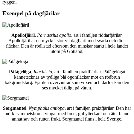
ryggen.
Exempel på dagfjärilar
Apollofjäril
,
Parnassius apollo
, art i familjen riddarfjärilar.
Apollofjäril är en mycket stor vit dagfjäril med svarta och röda
fläckar. Den är rödlistad eftersom den minskar starkt i hela landet
utom på Gotland.
Påfågelöga
,
Inachis io
, art i familjen praktfjärilar. Påfågelögat
kännetecknas av tydliga blå ögonfläckar mot en rödbrun
bakgrundsfärg. Fjärilen övervintrar som vuxen och därför kan den
ses mycket tidigt på våren.
Sorgmantel
,
Nymphalis antiopa
, art i familjen praktfjärilar. Den har
mörkt sammetsbruna vingar med bred, gul ytterkant och äter bland
annat sav och rutten frukt. Sorgmantel finns i hela Sverige.