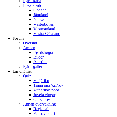
Fjärilskarta
Lokala sidor
Gotland
Jämtland
Närke
Västerbotten
Västmanland
Västra Götaland
Forum
Översikt
Ämnen
Fjärilsfrågor
Bilder
Allmänt
Fjärilsgalleri
Lär dig mer
Quiz
Vitfjärilar
Träna raps/kål/rov
VitfjärilarSpeed
Juvela vingar
Quizarkiv
Annan övervakning
Regionalt
Faunaväkteri