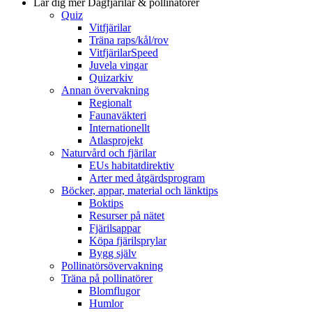
Lär dig mer
Dagfjärilar & pollinatörer
Quiz
Vitfjärilar
Träna raps/kål/rov
VitfjärilarSpeed
Juvela vingar
Quizarkiv
Annan övervakning
Regionalt
Faunaväkteri
Internationellt
Atlasprojekt
Naturvård och fjärilar
EUs habitatdirektiv
Arter med åtgärdsprogram
Böcker, appar, material och länktips
Boktips
Resurser på nätet
Fjärilsappar
Köpa fjärilsprylar
Bygg själv
Pollinatörsövervakning
Träna på pollinatörer
Blomflugor
Humlor