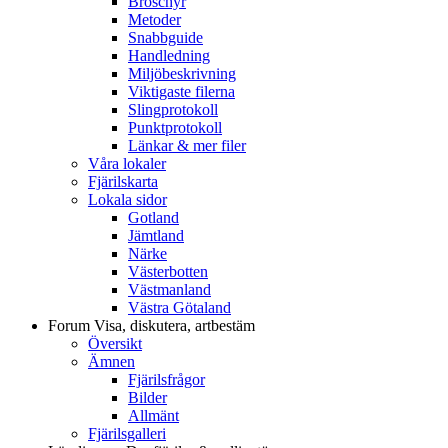
Broschyr
Metoder
Snabbguide
Handledning
Miljöbeskrivning
Viktigaste filerna
Slingprotokoll
Punktprotokoll
Länkar & mer filer
Våra lokaler
Fjärilskarta
Lokala sidor
Gotland
Jämtland
Närke
Västerbotten
Västmanland
Västra Götaland
Forum
Visa, diskutera, artbestäm
Översikt
Ämnen
Fjärilsfrågor
Bilder
Allmänt
Fjärilsgalleri