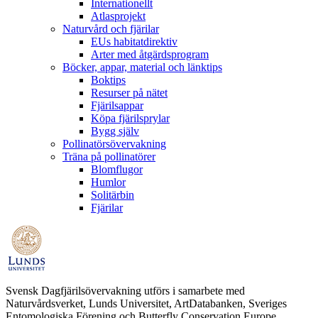
Internationellt
Atlasprojekt
Naturvård och fjärilar
EUs habitatdirektiv
Arter med åtgärdsprogram
Böcker, appar, material och länktips
Boktips
Resurser på nätet
Fjärilsappar
Köpa fjärilsprylar
Bygg själv
Pollinatörsövervakning
Träna på pollinatörer
Blomflugor
Humlor
Solitärbin
Fjärilar
Svensk Dagfjärilsövervakning utförs i samarbete med
Naturvårdsverket, Lunds Universitet, ArtDatabanken, Sveriges
Entomologiska Förening och Butterfly Conservation Europe.