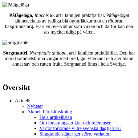
Påfågelöga
,
Inachis io
, art i familjen praktfjärilar. Påfågelögat
kännetecknas av tydliga blå ögonfläckar mot en rödbrun
bakgrundsfärg. Fjärilen övervintrar som vuxen och därför kan den
ses mycket tidigt på våren.
Sorgmantel
,
Nymphalis antiopa
, art i familjen praktfjärilar. Den har
mörkt sammetsbruna vingar med bred, gul ytterkant och äter bland
annat sav och rutten frukt. Sorgmantel finns i hela Sverige.
Översikt
Aktuellt
Nyheter
Aktuell fjärilsforskning
Hela artikellistan
Om forskningsartiklar och referenser
Varför förlorade vi tre svenska dagfjärilar?
Slingrande slåtter ger större variation