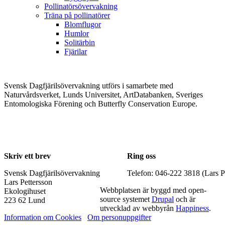
Pollinatörsövervakning
Träna på pollinatörer
Blomflugor
Humlor
Solitärbin
Fjärilar
Svensk Dagfjärilsövervakning utförs i samarbete med
Naturvårdsverket, Lunds Universitet, ArtDatabanken, Sveriges
Entomologiska Förening och Butterfly Conservation Europe.
Skriv ett brev
Ring oss
Svensk Dagfjärilsövervakning
Telefon: 046-222 3818 (Lars P
Lars Pettersson
Webbplatsen är byggd med open-
Ekologihuset
source systemet
Drupal
och är
223 62 Lund
utvecklad av webbyrån
Happiness
.
Information om Cookies
Om personuppgifter