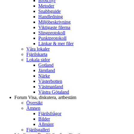
Broschyr
Metoder
Snabbguide
Handledning
Miljöbeskrivning
Viktigaste filerna
Slingprotokoll
Punktprotokoll
Länkar & mer filer
Våra lokaler
Fjärilskarta
Lokala sidor
Gotland
Jämtland
Närke
Västerbotten
Västmanland
Västra Götaland
Forum
Visa, diskutera, artbestäm
Översikt
Ämnen
Fjärilsfrågor
Bilder
Allmänt
Fjärilsgalleri