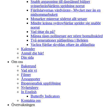
Snabb anpassning till dagslängd hjälper
svingelgräsfjärilens spridning norrut
Fjärilslarvernas värdväxter– Mycket mer än en
midsommarbukett
Monarker migrerar söderut allt senare
Mindre kräsna sydrovfjärilar sprider sig snabbt
norrut
Vad tittar du på?
Många slags pollinerare ger större bomullsskörd
Två generationer påfågelöga i Belgien
Vackra fjärilar skyddas oftare än alldagliga
Kalender
Anmäl dig här!
Din sida
Om oss
Bakgrund
Vad gör vi
Filmer
Årsrapporter
Biogeografisk uppföljning
Nyhetsbrev
In English
Butterfly Indicators
Kontakta oss
Övervakningen