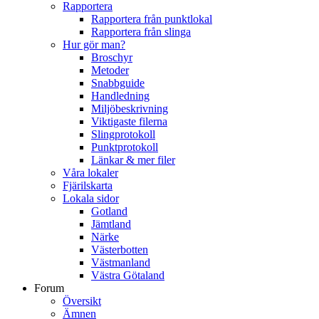
Rapportera
Rapportera från punktlokal
Rapportera från slinga
Hur gör man?
Broschyr
Metoder
Snabbguide
Handledning
Miljöbeskrivning
Viktigaste filerna
Slingprotokoll
Punktprotokoll
Länkar & mer filer
Våra lokaler
Fjärilskarta
Lokala sidor
Gotland
Jämtland
Närke
Västerbotten
Västmanland
Västra Götaland
Forum
Översikt
Ämnen