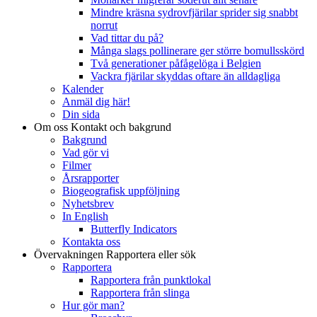
Mindre kräsna sydrovfjärilar sprider sig snabbt
norrut
Vad tittar du på?
Många slags pollinerare ger större bomullsskörd
Två generationer påfågelöga i Belgien
Vackra fjärilar skyddas oftare än alldagliga
Kalender
Anmäl dig här!
Din sida
Om oss
Kontakt och bakgrund
Bakgrund
Vad gör vi
Filmer
Årsrapporter
Biogeografisk uppföljning
Nyhetsbrev
In English
Butterfly Indicators
Kontakta oss
Övervakningen
Rapportera eller sök
Rapportera
Rapportera från punktlokal
Rapportera från slinga
Hur gör man?