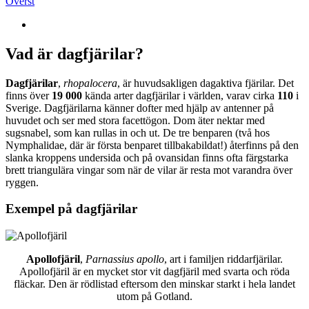
Överst
Vad är dagfjärilar?
Dagfjärilar
,
rhopalocera
, är huvudsakligen dagaktiva fjärilar. Det
finns över
19 000
kända arter dagfjärilar i världen, varav cirka
110
i
Sverige. Dagfjärilarna känner dofter med hjälp av antenner på
huvudet och ser med stora facettögon. Dom äter nektar med
sugsnabel, som kan rullas in och ut. De tre benparen (två hos
Nymphalidae, där är första benparet tillbakabildat!) återfinns på den
slanka kroppens undersida och på ovansidan finns ofta färgstarka
brett triangulära vingar som när de vilar är resta mot varandra över
ryggen.
Exempel på dagfjärilar
Apollofjäril
,
Parnassius apollo
, art i familjen riddarfjärilar.
Apollofjäril är en mycket stor vit dagfjäril med svarta och röda
fläckar. Den är rödlistad eftersom den minskar starkt i hela landet
utom på Gotland.