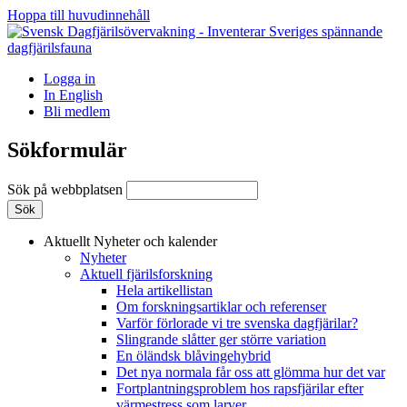
Hoppa till huvudinnehåll
Logga in
In English
Bli medlem
Sökformulär
Sök på webbplatsen
Aktuellt
Nyheter och kalender
Nyheter
Aktuell fjärilsforskning
Hela artikellistan
Om forskningsartiklar och referenser
Varför förlorade vi tre svenska dagfjärilar?
Slingrande slåtter ger större variation
En öländsk blåvingehybrid
Det nya normala får oss att glömma hur det var
Fortplantningsproblem hos rapsfjärilar efter
värmestress som larver