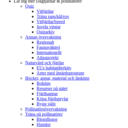
Lär dig mer
Dagfjärilar & pollinatörer
Quiz
Vitfjärilar
Träna raps/kål/rov
VitfjärilarSpeed
Juvela vingar
Quizarkiv
Annan övervakning
Regionalt
Faunaväkteri
Internationellt
Atlasprojekt
Naturvård och fjärilar
EUs habitatdirektiv
Arter med åtgärdsprogram
Böcker, appar, material och länktips
Boktips
Resurser på nätet
Fjärilsappar
Köpa fjärilsprylar
Bygg själv
Pollinatörsövervakning
Träna på pollinatörer
Blomflugor
Humlor