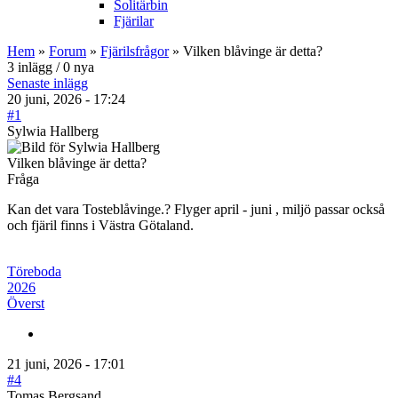
Solitärbin
Fjärilar
Hem
»
Forum
»
Fjärilsfrågor
» Vilken blåvinge är detta?
3 inlägg / 0 nya
Senaste inlägg
20 juni, 2026 - 17:24
#1
Sylwia Hallberg
Vilken blåvinge är detta?
Fråga
Kan det vara Tosteblåvinge.? Flyger april - juni , miljö passar också
och fjäril finns i Västra Götaland.
Töreboda
2026
Överst
21 juni, 2026 - 17:01
#4
Tomas Bergsand