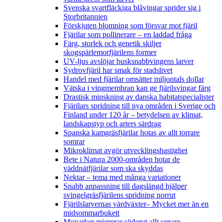
Svenska svartfläckiga blåvingar sprider sig i
Storbritannien
Förskjuten blomning som försvar mot fjäril
Fjärilar som pollinerare – en laddad fråga
Färg, storlek och genetik skiljer
skogspärlemorfjärilens former
UV-ljus avslöjar busksnabbvingens larver
Sydrovfjäril har smak för stadslivet
Handel med fjärilar omsätter miljontals dollar
Vätska i vingmembran kan ge fjärilsvingar färg
Drastisk minskning av danska habitatspecialister
Fjärilars spridning till nya områden i Sverige och
Finland under 120 år
– betydelsen av klimat,
landskapstyp och arters särdrag
Spanska kamgräsfjärilar hotas av allt torrare
somrar
Mikroklimat avgör utvecklingshastighet
Bete i Natura 2000-områden hotar de
väddnätfjärilar som ska skyddas
Nektar – tema med många variationer
Snabb anpassning till dagslängd hjälper
svingelgräsfjärilens spridning norrut
Fjärilslarvernas värdväxter– Mycket mer än en
midsommarbukett
Monarker migrerar söderut allt senare