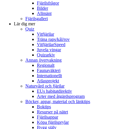
Fjärilsfrågor
Bilder
Allmänt
Fjärilsgalleri
Lär dig mer
Quiz
Vitfjärilar
Träna raps/kål/rov
VitfjärilarSpeed
Juvela vingar
Quizarkiv
Annan övervakning
Regionalt
Faunaväkteri
Internationellt
Atlasprojekt
Naturvård och fjärilar
EUs habitatdirektiv
Arter med åtgärdsprogram
Böcker, appar, material och länktips
Boktips
Resurser på nätet
Fjärilsappar
Köpa fjärilsprylar
Bygg själv