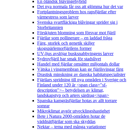
En öländsk blåvingehybrid
Det nya normala får oss att glömma hur det var
Fortplantningsproblem hos rapsfjärilar efter
värmestress som larver
Svenska svartfläckiga blåvingar sprider sig i
Storbritannien
Förskjuten blomning som försvar mot fjäril
Fjärilar som pollinerare – en laddad fråga
Färg, storlek och genetik skiljer
skogspärlemorfjärilens former
UV-ljus avslöjar busksnabbvingens larver
Sydrovfjäril har smak för stadslivet
Handel med fjärilar omsätter miljontals dollar
Vätska i vingmembran kan ge fjärilsvingar färg
Drastisk minskning av danska habitatspecialister
Fjärilars spridning till nya områden i Sverige och
Finland under 120 år <span class="sf-
description">– betydelsen av klimat,
landskapstyp och arters särdrag</span>
Spanska kamgräsfjärilar hotas av allt torrare
somrar
Mikroklimat avgör utvecklingshastighet
Bete i Natura 2000-områden hotar de
väddnätfjärilar som ska skyddas
Nektar – tema med många variationer