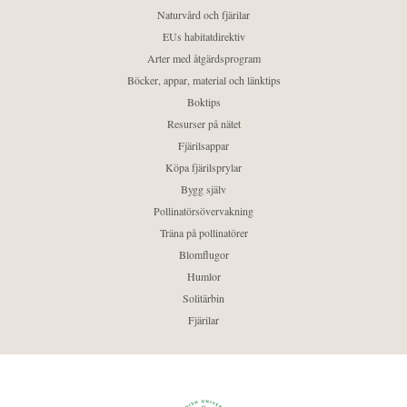
Naturvård och fjärilar
EUs habitatdirektiv
Arter med åtgärdsprogram
Böcker, appar, material och länktips
Boktips
Resurser på nätet
Fjärilsappar
Köpa fjärilsprylar
Bygg själv
Pollinatörsövervakning
Träna på pollinatörer
Blomflugor
Humlor
Solitärbin
Fjärilar