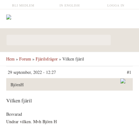
Hoppa till huvudinnehåll
BLI MEDLEM
IN ENGLISH
LOGGA IN
Sökformulär
Hem
»
Forum
»
Fjärilsfrågor
» Vilken fjäril
29 september, 2022 - 12:27
#1
BjörnH
Vilken fjäril
Besvarad
Undrar vilken. Mvh Björn H