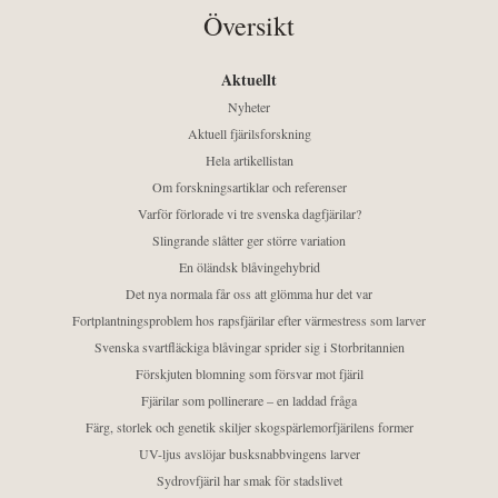
Översikt
Aktuellt
Nyheter
Aktuell fjärilsforskning
Hela artikellistan
Om forskningsartiklar och referenser
Varför förlorade vi tre svenska dagfjärilar?
Slingrande slåtter ger större variation
En öländsk blåvingehybrid
Det nya normala får oss att glömma hur det var
Fortplantningsproblem hos rapsfjärilar efter värmestress som larver
Svenska svartfläckiga blåvingar sprider sig i Storbritannien
Förskjuten blomning som försvar mot fjäril
Fjärilar som pollinerare – en laddad fråga
Färg, storlek och genetik skiljer skogspärlemorfjärilens former
UV-ljus avslöjar busksnabbvingens larver
Sydrovfjäril har smak för stadslivet