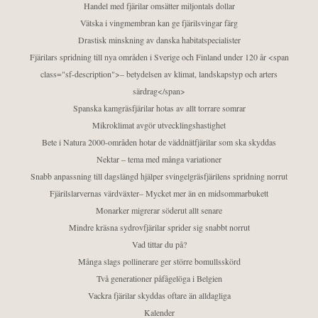
Handel med fjärilar omsätter miljontals dollar
Vätska i vingmembran kan ge fjärilsvingar färg
Drastisk minskning av danska habitatspecialister
Fjärilars spridning till nya områden i Sverige och Finland under 120 år <span
class="sf-description">– betydelsen av klimat, landskapstyp och arters
särdrag</span>
Spanska kamgräsfjärilar hotas av allt torrare somrar
Mikroklimat avgör utvecklingshastighet
Bete i Natura 2000-områden hotar de väddnätfjärilar som ska skyddas
Nektar – tema med många variationer
Snabb anpassning till dagslängd hjälper svingelgräsfjärilens spridning norrut
Fjärilslarvernas värdväxter– Mycket mer än en midsommarbukett
Monarker migrerar söderut allt senare
Mindre kräsna sydrovfjärilar sprider sig snabbt norrut
Vad tittar du på?
Många slags pollinerare ger större bomullsskörd
Två generationer påfågelöga i Belgien
Vackra fjärilar skyddas oftare än alldagliga
Kalender