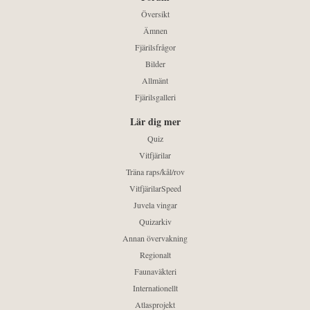
Översikt
Ämnen
Fjärilsfrågor
Bilder
Allmänt
Fjärilsgalleri
Lär dig mer
Quiz
Vitfjärilar
Träna raps/kål/rov
VitfjärilarSpeed
Juvela vingar
Quizarkiv
Annan övervakning
Regionalt
Faunaväkteri
Internationellt
Atlasprojekt