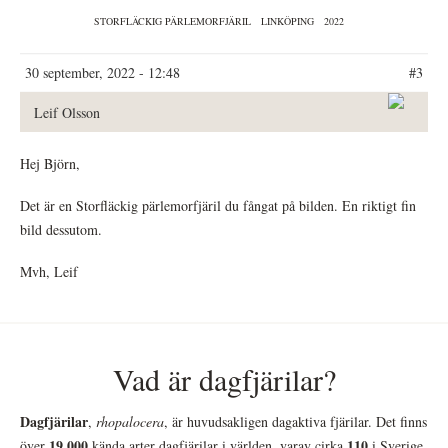
STORFLÄCKIG PÄRLEMORFJÄRIL
LINKÖPING
2022
30 september, 2022 - 12:48
#3
Leif Olsson
Hej Björn,
Det är en Storfläckig pärlemorfjäril du fångat på bilden. En riktigt fin
bild dessutom.
Mvh, Leif
Vad är dagfjärilar?
Dagfjärilar
,
rhopalocera
, är huvudsakligen dagaktiva fjärilar. Det finns
19 000
110
över
kända arter dagfjärilar i världen, varav cirka
i Sverige.