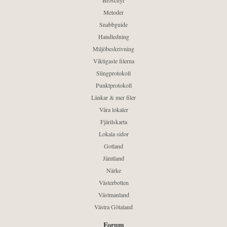
Metoder
Snabbguide
Handledning
Miljöbeskrivning
Viktigaste filerna
Slingprotokoll
Punktprotokoll
Länkar & mer filer
Våra lokaler
Fjärilskarta
Lokala sidor
Gotland
Jämtland
Närke
Västerbotten
Västmanland
Västra Götaland
Forum