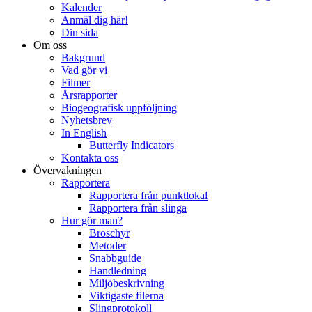
Kalender
Anmäl dig här!
Din sida
Om oss
Bakgrund
Vad gör vi
Filmer
Årsrapporter
Biogeografisk uppföljning
Nyhetsbrev
In English
Butterfly Indicators
Kontakta oss
Övervakningen
Rapportera
Rapportera från punktlokal
Rapportera från slinga
Hur gör man?
Broschyr
Metoder
Snabbguide
Handledning
Miljöbeskrivning
Viktigaste filerna
Slingprotokoll