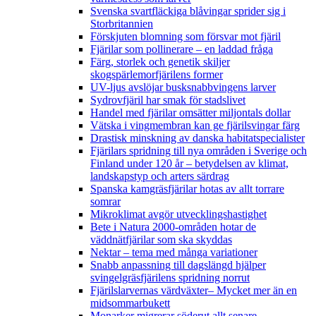
Svenska svartfläckiga blåvingar sprider sig i
Storbritannien
Förskjuten blomning som försvar mot fjäril
Fjärilar som pollinerare – en laddad fråga
Färg, storlek och genetik skiljer
skogspärlemorfjärilens former
UV-ljus avslöjar busksnabbvingens larver
Sydrovfjäril har smak för stadslivet
Handel med fjärilar omsätter miljontals dollar
Vätska i vingmembran kan ge fjärilsvingar färg
Drastisk minskning av danska habitatspecialister
Fjärilars spridning till nya områden i Sverige och
Finland under 120 år
– betydelsen av klimat,
landskapstyp och arters särdrag
Spanska kamgräsfjärilar hotas av allt torrare
somrar
Mikroklimat avgör utvecklingshastighet
Bete i Natura 2000-områden hotar de
väddnätfjärilar som ska skyddas
Nektar – tema med många variationer
Snabb anpassning till dagslängd hjälper
svingelgräsfjärilens spridning norrut
Fjärilslarvernas värdväxter– Mycket mer än en
midsommarbukett
Monarker migrerar söderut allt senare