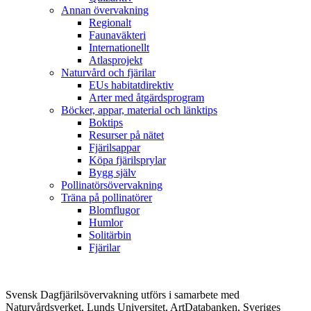
Annan övervakning
Regionalt
Faunaväkteri
Internationellt
Atlasprojekt
Naturvård och fjärilar
EUs habitatdirektiv
Arter med åtgärdsprogram
Böcker, appar, material och länktips
Boktips
Resurser på nätet
Fjärilsappar
Köpa fjärilsprylar
Bygg själv
Pollinatörsövervakning
Träna på pollinatörer
Blomflugor
Humlor
Solitärbin
Fjärilar
Svensk Dagfjärilsövervakning utförs i samarbete med
Naturvårdsverket, Lunds Universitet, ArtDatabanken, Sveriges