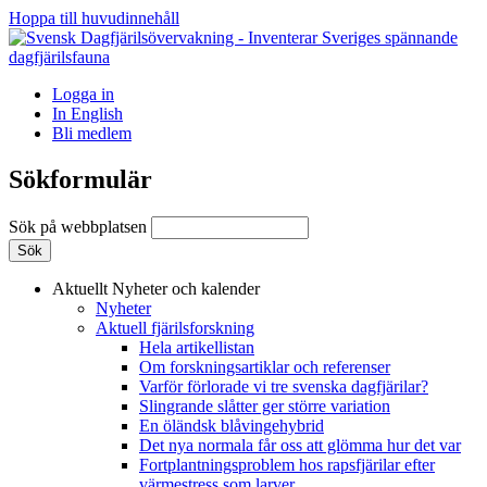
Hoppa till huvudinnehåll
Logga in
In English
Bli medlem
Sökformulär
Sök på webbplatsen
Aktuellt
Nyheter och kalender
Nyheter
Aktuell fjärilsforskning
Hela artikellistan
Om forskningsartiklar och referenser
Varför förlorade vi tre svenska dagfjärilar?
Slingrande slåtter ger större variation
En öländsk blåvingehybrid
Det nya normala får oss att glömma hur det var
Fortplantningsproblem hos rapsfjärilar efter
värmestress som larver