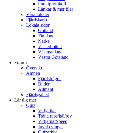
Punktprotokoll
Länkar & mer filer
Våra lokaler
Fjärilskarta
Lokala sidor
Gotland
Jämtland
Närke
Västerbotten
Västmanland
Västra Götaland
Forum
Översikt
Ämnen
Fjärilsfrågor
Bilder
Allmänt
Fjärilsgalleri
Lär dig mer
Quiz
Vitfjärilar
Träna raps/kål/rov
VitfjärilarSpeed
Juvela vingar
Quizarkiv