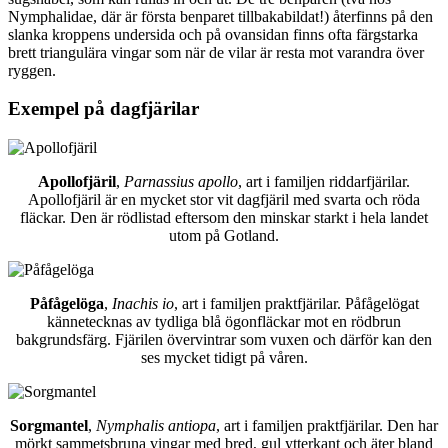
Nymphalidae, där är första benparet tillbakabildat!) återfinns på den
slanka kroppens undersida och på ovansidan finns ofta färgstarka
brett triangulära vingar som när de vilar är resta mot varandra över
ryggen.
Exempel på dagfjärilar
Apollofjäril
,
Parnassius apollo
, art i familjen riddarfjärilar.
Apollofjäril är en mycket stor vit dagfjäril med svarta och röda
fläckar. Den är rödlistad eftersom den minskar starkt i hela landet
utom på Gotland.
Påfågelöga
,
Inachis io
, art i familjen praktfjärilar. Påfågelögat
kännetecknas av tydliga blå ögonfläckar mot en rödbrun
bakgrundsfärg. Fjärilen övervintrar som vuxen och därför kan den
ses mycket tidigt på våren.
Sorgmantel
,
Nymphalis antiopa
, art i familjen praktfjärilar. Den har
mörkt sammetsbruna vingar med bred, gul ytterkant och äter bland