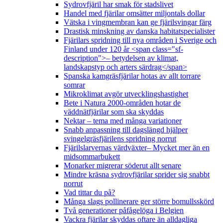
Sydrovfjäril har smak för stadslivet
Handel med fjärilar omsätter miljontals dollar
Vätska i vingmembran kan ge fjärilsvingar färg
Drastisk minskning av danska habitatspecialister
Fjärilars spridning till nya områden i Sverige och
Finland under 120 år <span class="sf-
description">– betydelsen av klimat,
landskapstyp och arters särdrag</span>
Spanska kamgräsfjärilar hotas av allt torrare
somrar
Mikroklimat avgör utvecklingshastighet
Bete i Natura 2000-områden hotar de
väddnätfjärilar som ska skyddas
Nektar – tema med många variationer
Snabb anpassning till dagslängd hjälper
svingelgräsfjärilens spridning norrut
Fjärilslarvernas värdväxter– Mycket mer än en
midsommarbukett
Monarker migrerar söderut allt senare
Mindre kräsna sydrovfjärilar sprider sig snabbt
norrut
Vad tittar du på?
Många slags pollinerare ger större bomullsskörd
Två generationer påfågelöga i Belgien
Vackra fjärilar skyddas oftare än alldagliga