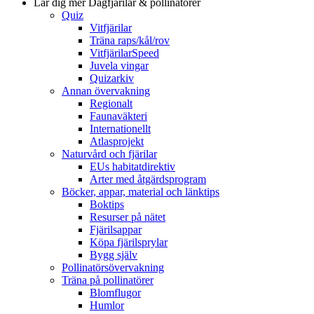
Lär dig mer
Dagfjärilar & pollinatörer
Quiz
Vitfjärilar
Träna raps/kål/rov
VitfjärilarSpeed
Juvela vingar
Quizarkiv
Annan övervakning
Regionalt
Faunaväkteri
Internationellt
Atlasprojekt
Naturvård och fjärilar
EUs habitatdirektiv
Arter med åtgärdsprogram
Böcker, appar, material och länktips
Boktips
Resurser på nätet
Fjärilsappar
Köpa fjärilsprylar
Bygg själv
Pollinatörsövervakning
Träna på pollinatörer
Blomflugor
Humlor