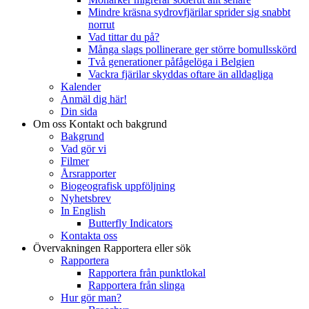
Mindre kräsna sydrovfjärilar sprider sig snabbt
norrut
Vad tittar du på?
Många slags pollinerare ger större bomullsskörd
Två generationer påfågelöga i Belgien
Vackra fjärilar skyddas oftare än alldagliga
Kalender
Anmäl dig här!
Din sida
Om oss
Kontakt och bakgrund
Bakgrund
Vad gör vi
Filmer
Årsrapporter
Biogeografisk uppföljning
Nyhetsbrev
In English
Butterfly Indicators
Kontakta oss
Övervakningen
Rapportera eller sök
Rapportera
Rapportera från punktlokal
Rapportera från slinga
Hur gör man?