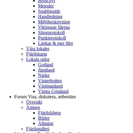
Broschyr
Metoder
Snabbguide
Handledning
Miljöbeskrivning
Viktigaste filerna
Slingprotokoll
Punktprotokoll
Länkar & mer filer
Våra lokaler
Fjärilskarta
Lokala sidor
Gotland
Jämtland
Närke
Västerbotten
Västmanland
Västra Götaland
Forum
Visa, diskutera, artbestäm
Översikt
Ämnen
Fjärilsfrågor
Bilder
Allmänt
Fjärilsgalleri