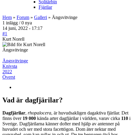
Solitärbin
Fjärilar
Hem
»
Forum
»
Galleri
» Ängsvitvinge
1 inlägg / 0 nya
14 juni, 2022 - 17:17
#1
Kurt Norell
Ängsvitvinge
Ängsvitvinge
Knivsta
2022
Överst
Vad är dagfjärilar?
Dagfjärilar
,
rhopalocera
, är huvudsakligen dagaktiva fjärilar. Det
finns över
19 000
kända arter dagfjärilar i världen, varav cirka
110
i
Sverige. Dagfjärilarna känner dofter med hjälp av antenner på
huvudet och ser med stora facettögon. Dom äter nektar med
sugsnabel, som kan rullas in och ut. De tre benparen (två hos