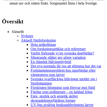
annat sav och rutten frukt. Sorgmantel finns i hela Sverige.
Översikt
Aktuellt
Nyheter
Aktuell fjärilsforskning
Hela artikellistan
Om forskningsartiklar och referenser
Varför förlorade vi tre svenska dagfjärilar?
Slingrande slåtter ger större variation
En öländsk blåvingehybrid
Det nya normala får oss att glömma hur det var
Fortplantningsproblem hos rapsfjärilar efter
värmestress som larver
Svenska svartfläckiga blåvingar sprider sig i
Storbritannien
Förskjuten blomning som försvar mot fjäril
Fjärilar som pollinerare – en laddad fråga
Färg, storlek och genetik skiljer
skogspärlemorfjärilens former
UV-ljus avslöjar busksnabbvingens larver