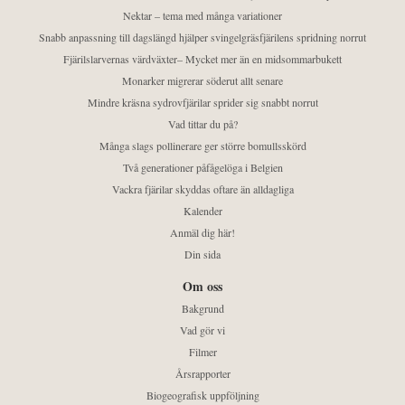
Nektar – tema med många variationer
Snabb anpassning till dagslängd hjälper svingelgräsfjärilens spridning norrut
Fjärilslarvernas värdväxter– Mycket mer än en midsommarbukett
Monarker migrerar söderut allt senare
Mindre kräsna sydrovfjärilar sprider sig snabbt norrut
Vad tittar du på?
Många slags pollinerare ger större bomullsskörd
Två generationer påfågelöga i Belgien
Vackra fjärilar skyddas oftare än alldagliga
Kalender
Anmäl dig här!
Din sida
Om oss
Bakgrund
Vad gör vi
Filmer
Årsrapporter
Biogeografisk uppföljning