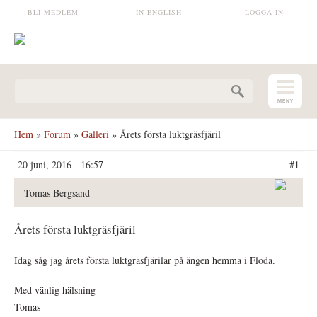
Hoppa till huvudinnehåll
BLI MEDLEM
IN ENGLISH
LOGGA IN
Sökformulär
Hem
»
Forum
»
Galleri
» Årets första luktgräsfjäril
20 juni, 2016 - 16:57
#1
Tomas Bergsand
Årets första luktgräsfjäril
Idag såg jag årets första luktgräsfjärilar på ängen hemma i Floda.
Med vänlig hälsning
Tomas