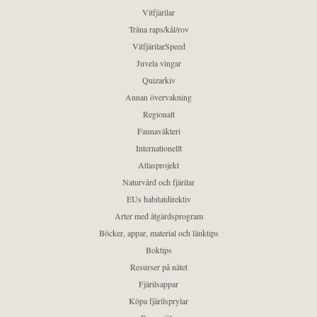
Vitfjärilar
Träna raps/kål/rov
VitfjärilarSpeed
Juvela vingar
Quizarkiv
Annan övervakning
Regionalt
Faunaväkteri
Internationellt
Atlasprojekt
Naturvård och fjärilar
EUs habitatdirektiv
Arter med åtgärdsprogram
Böcker, appar, material och länktips
Boktips
Resurser på nätet
Fjärilsappar
Köpa fjärilsprylar