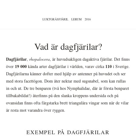
LUKTGRÄSFJÄRIL
LERUM
2016
Vad är dagfjärilar?
Dagfjärilar
,
rhopalocera
, är huvudsakligen dagaktiva fjärilar. Det finns
19 000
110
över
kända arter dagfjärilar i världen, varav cirka
i Sverige.
Dagfjärilarna känner dofter med hjälp av antenner på huvudet och ser
med stora facettögon. Dom äter nektar med sugsnabel, som kan rullas
in och ut. De tre benparen (två hos Nymphalidae, där är första benparet
tillbakabildat!) återfinns på den slanka kroppens undersida och på
ovansidan finns ofta färgstarka brett triangulära vingar som när de vilar
är resta mot varandra över ryggen.
EXEMPEL PÅ DAGFJÄRILAR