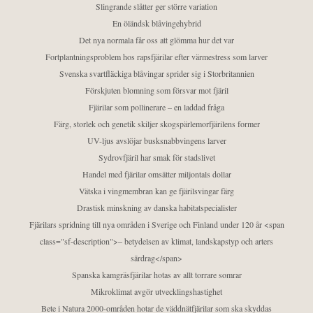
Slingrande slåtter ger större variation
En öländsk blåvingehybrid
Det nya normala får oss att glömma hur det var
Fortplantningsproblem hos rapsfjärilar efter värmestress som larver
Svenska svartfläckiga blåvingar sprider sig i Storbritannien
Förskjuten blomning som försvar mot fjäril
Fjärilar som pollinerare – en laddad fråga
Färg, storlek och genetik skiljer skogspärlemorfjärilens former
UV-ljus avslöjar busksnabbvingens larver
Sydrovfjäril har smak för stadslivet
Handel med fjärilar omsätter miljontals dollar
Vätska i vingmembran kan ge fjärilsvingar färg
Drastisk minskning av danska habitatspecialister
Fjärilars spridning till nya områden i Sverige och Finland under 120 år <span
class="sf-description">– betydelsen av klimat, landskapstyp och arters
särdrag</span>
Spanska kamgräsfjärilar hotas av allt torrare somrar
Mikroklimat avgör utvecklingshastighet
Bete i Natura 2000-områden hotar de väddnätfjärilar som ska skyddas