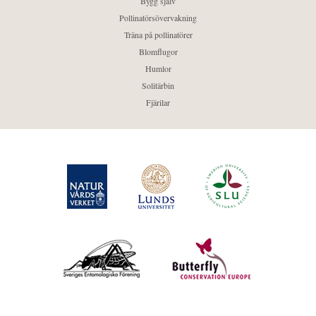
Bygg själv
Pollinatörsövervakning
Träna på pollinatörer
Blomflugor
Humlor
Solitärbin
Fjärilar