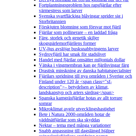
Fortplantningsproblem hos rapsfjärilar efter
värmestress som larver
Svenska svartfläckiga blåvingar sprider sig i
Storbritannien
Förskjuten blomning som försvar mot fjäril
Fjärilar som pollinerare – en laddad fråga
Färg, storlek och genetik skiljer
skogspärlemorfjärilens former
UV-ljus avslöjar busksnabbvingens larver
Sydrovfjäril har smak för stadslivet
Handel med fjärilar omsätter miljontals dollar
Vätska i vingmembran kan ge fjärilsvingar färg
Drastisk minskning av danska habitatspecialister
Fjärilars spridning till nya områden i Sverige och
Finland under 120 år <span class="sf-
description">– betydelsen av klimat,
landskapstyp och arters särdrag</span>
Spanska kamgräsfjärilar hotas av allt torrare
somrar
Mikroklimat avgör utvecklingshastighet
Bete i Natura 2000-områden hotar de
väddnätfjärilar som ska skyddas
Nektar – tema med många variationer
Snabb anpassning till dagslängd hjälper