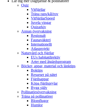
Lär dig mer
Dagfjärilar & pollinatörer
Quiz
Vitfjärilar
Träna raps/kål/rov
VitfjärilarSpeed
Juvela vingar
Quizarkiv
Annan övervakning
Regionalt
Faunaväkteri
Internationellt
Atlasprojekt
Naturvård och fjärilar
EUs habitatdirektiv
Arter med åtgärdsprogram
Böcker, appar, material och länktips
Boktips
Resurser på nätet
Fjärilsappar
Köpa fjärilsprylar
Bygg själv
Pollinatörsövervakning
Träna på pollinatörer
Blomflugor
Humlor