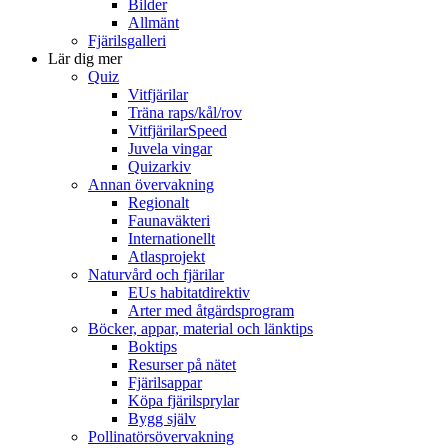
Bilder
Allmänt
Fjärilsgalleri
Lär dig mer
Quiz
Vitfjärilar
Träna raps/kål/rov
VitfjärilarSpeed
Juvela vingar
Quizarkiv
Annan övervakning
Regionalt
Faunaväkteri
Internationellt
Atlasprojekt
Naturvård och fjärilar
EUs habitatdirektiv
Arter med åtgärdsprogram
Böcker, appar, material och länktips
Boktips
Resurser på nätet
Fjärilsappar
Köpa fjärilsprylar
Bygg själv
Pollinatörsövervakning