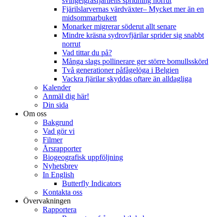
svingelgräsfjärilens spridning norrut
Fjärilslarvernas värdväxter– Mycket mer än en
midsommarbukett
Monarker migrerar söderut allt senare
Mindre kräsna sydrovfjärilar sprider sig snabbt
norrut
Vad tittar du på?
Många slags pollinerare ger större bomullsskörd
Två generationer påfågelöga i Belgien
Vackra fjärilar skyddas oftare än alldagliga
Kalender
Anmäl dig här!
Din sida
Om oss
Bakgrund
Vad gör vi
Filmer
Årsrapporter
Biogeografisk uppföljning
Nyhetsbrev
In English
Butterfly Indicators
Kontakta oss
Övervakningen
Rapportera