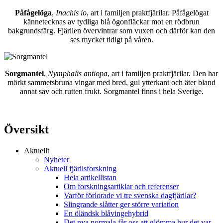
Påfågelöga
,
Inachis io
, art i familjen praktfjärilar. Påfågelögat
kännetecknas av tydliga blå ögonfläckar mot en rödbrun
bakgrundsfärg. Fjärilen övervintrar som vuxen och därför kan den
ses mycket tidigt på våren.
Sorgmantel
,
Nymphalis antiopa
, art i familjen praktfjärilar. Den har
mörkt sammetsbruna vingar med bred, gul ytterkant och äter bland
annat sav och rutten frukt. Sorgmantel finns i hela Sverige.
Översikt
Aktuellt
Nyheter
Aktuell fjärilsforskning
Hela artikellistan
Om forskningsartiklar och referenser
Varför förlorade vi tre svenska dagfjärilar?
Slingrande slåtter ger större variation
En öländsk blåvingehybrid
Det nya normala får oss att glömma hur det var