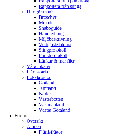
Rapportera från punktlokal
Rapportera från slinga
Hur gör man?
Broschyr
Metoder
Snabbguide
Handledning
Miljöbeskrivning
Viktigaste filerna
Slingprotokoll
Punktprotokoll
Länkar & mer filer
Våra lokaler
Fjärilskarta
Lokala sidor
Gotland
Jämtland
Närke
Västerbotten
Västmanland
Västra Götaland
Forum
Översikt
Ämnen
Fjärilsfrågor