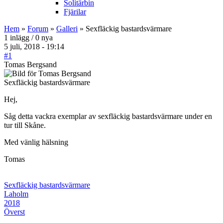
Solitärbin
Fjärilar
Hem
»
Forum
»
Galleri
» Sexfläckig bastardsvärmare
1 inlägg / 0 nya
5 juli, 2018 - 19:14
#1
Tomas Bergsand
Sexfläckig bastardsvärmare
Hej,
Såg detta vackra exemplar av sexfläckig bastardsvärmare under en
tur till Skåne.
Med vänlig hälsning
Tomas
Sexfläckig bastardsvärmare
Laholm
2018
Överst