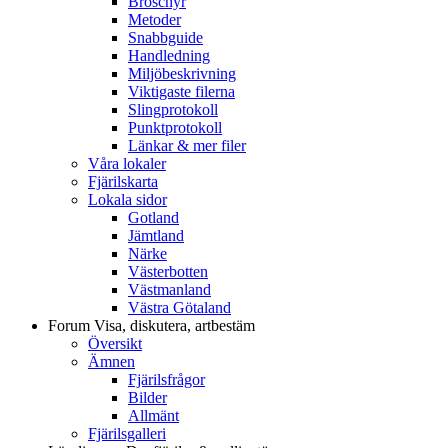
Broschyr
Metoder
Snabbguide
Handledning
Miljöbeskrivning
Viktigaste filerna
Slingprotokoll
Punktprotokoll
Länkar & mer filer
Våra lokaler
Fjärilskarta
Lokala sidor
Gotland
Jämtland
Närke
Västerbotten
Västmanland
Västra Götaland
Forum
Visa, diskutera, artbestäm
Översikt
Ämnen
Fjärilsfrågor
Bilder
Allmänt
Fjärilsgalleri