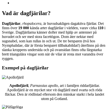
Vad är dagfjärilar?
Dagfjärilar
,
rhopalocera
, är huvudsakligen dagaktiva fjärilar. Det
finns över
19 000
kända arter dagfjärilar i världen, varav cirka
110
i
Sverige. Dagfjärilarna känner dofter med hjälp av antenner på
huvudet och ser med stora facettögon. Dom äter nektar med
sugsnabel, som kan rullas in och ut. De tre benparen (två hos
Nymphalidae, där är första benparet tillbakabildat!) återfinns på den
slanka kroppens undersida och på ovansidan finns ofta färgstarka
brett triangulära vingar som när de vilar är resta mot varandra över
ryggen.
Exempel på dagfjärilar
Apollofjäril
,
Parnassius apollo
, art i familjen riddarfjärilar.
Apollofjäril är en mycket stor vit dagfjäril med svarta och röda
fläckar. Den är rödlistad eftersom den minskar starkt i hela landet
utom på Gotland.