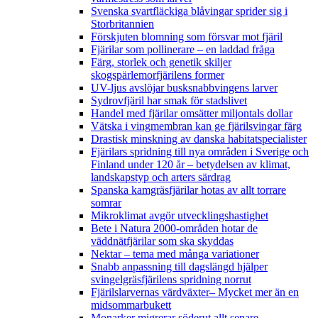
Svenska svartfläckiga blåvingar sprider sig i
Storbritannien
Förskjuten blomning som försvar mot fjäril
Fjärilar som pollinerare – en laddad fråga
Färg, storlek och genetik skiljer
skogspärlemorfjärilens former
UV-ljus avslöjar busksnabbvingens larver
Sydrovfjäril har smak för stadslivet
Handel med fjärilar omsätter miljontals dollar
Vätska i vingmembran kan ge fjärilsvingar färg
Drastisk minskning av danska habitatspecialister
Fjärilars spridning till nya områden i Sverige och
Finland under 120 år
– betydelsen av klimat,
landskapstyp och arters särdrag
Spanska kamgräsfjärilar hotas av allt torrare
somrar
Mikroklimat avgör utvecklingshastighet
Bete i Natura 2000-områden hotar de
väddnätfjärilar som ska skyddas
Nektar – tema med många variationer
Snabb anpassning till dagslängd hjälper
svingelgräsfjärilens spridning norrut
Fjärilslarvernas värdväxter– Mycket mer än en
midsommarbukett
Monarker migrerar söderut allt senare