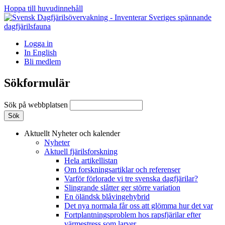
Hoppa till huvudinnehåll
Logga in
In English
Bli medlem
Sökformulär
Sök på webbplatsen
Aktuellt
Nyheter och kalender
Nyheter
Aktuell fjärilsforskning
Hela artikellistan
Om forskningsartiklar och referenser
Varför förlorade vi tre svenska dagfjärilar?
Slingrande slåtter ger större variation
En öländsk blåvingehybrid
Det nya normala får oss att glömma hur det var
Fortplantningsproblem hos rapsfjärilar efter
värmestress som larver