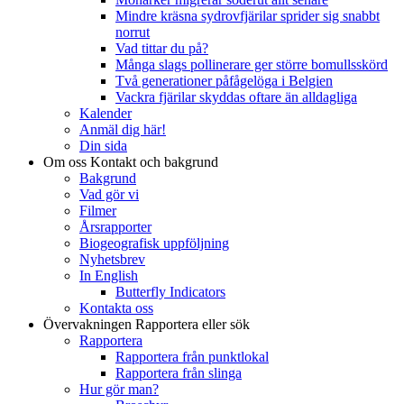
Mindre kräsna sydrovfjärilar sprider sig snabbt
norrut
Vad tittar du på?
Många slags pollinerare ger större bomullsskörd
Två generationer påfågelöga i Belgien
Vackra fjärilar skyddas oftare än alldagliga
Kalender
Anmäl dig här!
Din sida
Om oss
Kontakt och bakgrund
Bakgrund
Vad gör vi
Filmer
Årsrapporter
Biogeografisk uppföljning
Nyhetsbrev
In English
Butterfly Indicators
Kontakta oss
Övervakningen
Rapportera eller sök
Rapportera
Rapportera från punktlokal
Rapportera från slinga
Hur gör man?