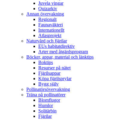
Juvela vingar
Quizarkiv
Annan övervakning
Regionalt
Faunaväkteri
Internationellt
Atlasprojekt
Naturvård och fjärilar
EUs habitatdirektiv
Arter med åtgärdsprogram
Böcker, appar, material och länktips
Boktips
Resurser på nätet
Fjärilsappar
Köpa fjärilsprylar
Bygg själv
Pollinatörsövervakning
Träna på pollinatörer
Blomflugor
Humlor
Solitärbin
Fjärilar