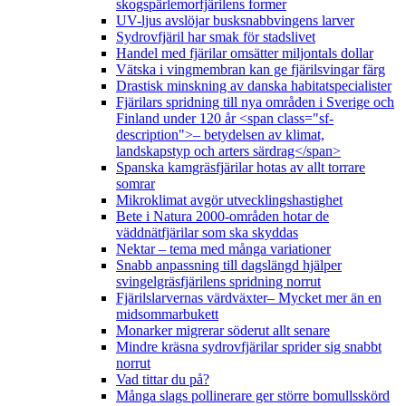
skogspärlemorfjärilens former
UV-ljus avslöjar busksnabbvingens larver
Sydrovfjäril har smak för stadslivet
Handel med fjärilar omsätter miljontals dollar
Vätska i vingmembran kan ge fjärilsvingar färg
Drastisk minskning av danska habitatspecialister
Fjärilars spridning till nya områden i Sverige och
Finland under 120 år <span class="sf-
description">– betydelsen av klimat,
landskapstyp och arters särdrag</span>
Spanska kamgräsfjärilar hotas av allt torrare
somrar
Mikroklimat avgör utvecklingshastighet
Bete i Natura 2000-områden hotar de
väddnätfjärilar som ska skyddas
Nektar – tema med många variationer
Snabb anpassning till dagslängd hjälper
svingelgräsfjärilens spridning norrut
Fjärilslarvernas värdväxter– Mycket mer än en
midsommarbukett
Monarker migrerar söderut allt senare
Mindre kräsna sydrovfjärilar sprider sig snabbt
norrut
Vad tittar du på?
Många slags pollinerare ger större bomullsskörd