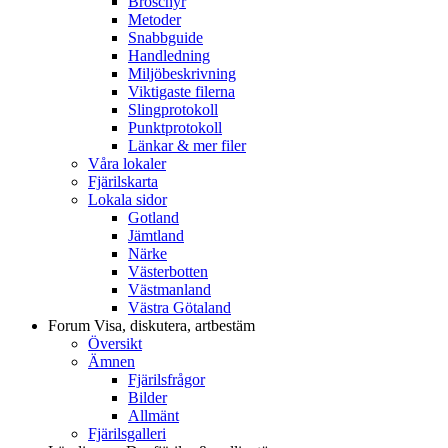
Broschyr
Metoder
Snabbguide
Handledning
Miljöbeskrivning
Viktigaste filerna
Slingprotokoll
Punktprotokoll
Länkar & mer filer
Våra lokaler
Fjärilskarta
Lokala sidor
Gotland
Jämtland
Närke
Västerbotten
Västmanland
Västra Götaland
Forum
Visa, diskutera, artbestäm
Översikt
Ämnen
Fjärilsfrågor
Bilder
Allmänt
Fjärilsgalleri