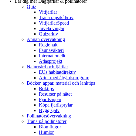
Lär dig mer
Dagfjärilar & pollinatörer
Quiz
Vitfjärilar
Träna raps/kål/rov
VitfjärilarSpeed
Juvela vingar
Quizarkiv
Annan övervakning
Regionalt
Faunaväkteri
Internationellt
Atlasprojekt
Naturvård och fjärilar
EUs habitatdirektiv
Arter med åtgärdsprogram
Böcker, appar, material och länktips
Boktips
Resurser på nätet
Fjärilsappar
Köpa fjärilsprylar
Bygg själv
Pollinatörsövervakning
Träna på pollinatörer
Blomflugor
Humlor