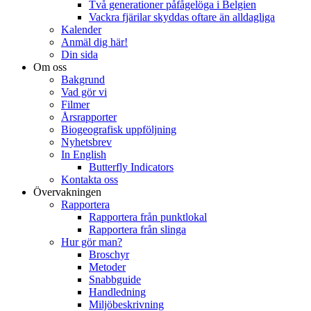
Två generationer påfågelöga i Belgien
Vackra fjärilar skyddas oftare än alldagliga
Kalender
Anmäl dig här!
Din sida
Om oss
Bakgrund
Vad gör vi
Filmer
Årsrapporter
Biogeografisk uppföljning
Nyhetsbrev
In English
Butterfly Indicators
Kontakta oss
Övervakningen
Rapportera
Rapportera från punktlokal
Rapportera från slinga
Hur gör man?
Broschyr
Metoder
Snabbguide
Handledning
Miljöbeskrivning