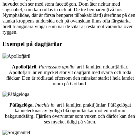
huvudet och ser med stora facettögon. Dom äter nektar med
sugsnabel, som kan rullas in och ut. De tre benparen (två hos
Nymphalidae, där är första benparet tillbakabildat!) återfinns på den
slanka kroppens undersida och på ovansidan finns ofta färgstarka
brett triangulära vingar som när de vilar är resta mot varandra över
ryggen.
Exempel på dagfjärilar
Apollofjäril
,
Parnassius apollo
, art i familjen riddarfjärilar.
Apollofjäril är en mycket stor vit dagfjäril med svarta och röda
fläckar. Den är rödlistad eftersom den minskar starkt i hela landet
utom på Gotland.
Påfågelöga
,
Inachis io
, art i familjen praktfjärilar. Påfågelögat
kännetecknas av tydliga blå ögonfläckar mot en rödbrun
bakgrundsfärg. Fjärilen övervintrar som vuxen och därför kan den
ses mycket tidigt på våren.