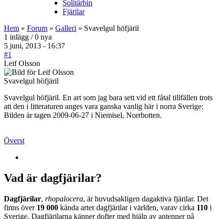
Solitärbin
Fjärilar
Hem
»
Forum
»
Galleri
» Svavelgul höfjäril
1 inlägg / 0 nya
5 juni, 2013 - 16:37
#1
Leif Olsson
Svavelgul höfjäril
Svavelgul höfjäril. En art som jag bara sett vid ett fåtal tillfällen trots
att den i litteraturen anges vara ganska vanlig här i norra Sverige:
Bilden är tagen 2009-06-27 i Niemisel, Norrbotten.
Överst
Vad är dagfjärilar?
Dagfjärilar
,
rhopalocera
, är huvudsakligen dagaktiva fjärilar. Det
finns över
19 000
kända arter dagfjärilar i världen, varav cirka
110
i
Sverige. Dagfjärilarna känner dofter med hjälp av antenner på