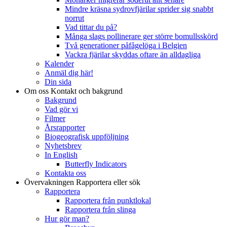
Mindre kräsna sydrovfjärilar sprider sig snabbt
norrut
Vad tittar du på?
Många slags pollinerare ger större bomullsskörd
Två generationer påfågelöga i Belgien
Vackra fjärilar skyddas oftare än alldagliga
Kalender
Anmäl dig här!
Din sida
Om oss
Kontakt och bakgrund
Bakgrund
Vad gör vi
Filmer
Årsrapporter
Biogeografisk uppföljning
Nyhetsbrev
In English
Butterfly Indicators
Kontakta oss
Övervakningen
Rapportera eller sök
Rapportera
Rapportera från punktlokal
Rapportera från slinga
Hur gör man?