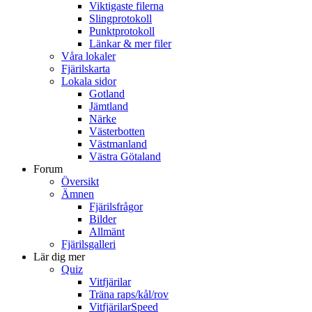
Viktigaste filerna
Slingprotokoll
Punktprotokoll
Länkar & mer filer
Våra lokaler
Fjärilskarta
Lokala sidor
Gotland
Jämtland
Närke
Västerbotten
Västmanland
Västra Götaland
Forum
Översikt
Ämnen
Fjärilsfrågor
Bilder
Allmänt
Fjärilsgalleri
Lär dig mer
Quiz
Vitfjärilar
Träna raps/kål/rov
VitfjärilarSpeed