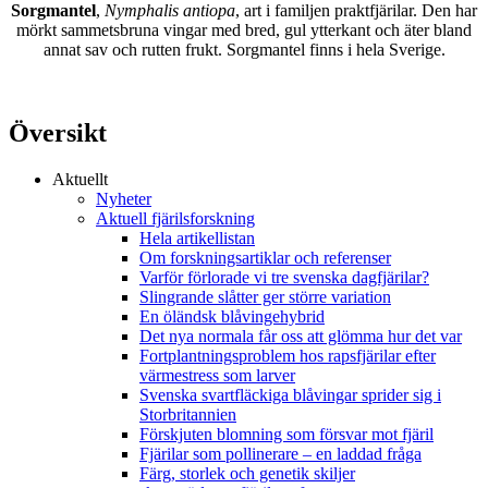
Sorgmantel
,
Nymphalis antiopa
, art i familjen praktfjärilar. Den har
mörkt sammetsbruna vingar med bred, gul ytterkant och äter bland
annat sav och rutten frukt. Sorgmantel finns i hela Sverige.
Översikt
Aktuellt
Nyheter
Aktuell fjärilsforskning
Hela artikellistan
Om forskningsartiklar och referenser
Varför förlorade vi tre svenska dagfjärilar?
Slingrande slåtter ger större variation
En öländsk blåvingehybrid
Det nya normala får oss att glömma hur det var
Fortplantningsproblem hos rapsfjärilar efter
värmestress som larver
Svenska svartfläckiga blåvingar sprider sig i
Storbritannien
Förskjuten blomning som försvar mot fjäril
Fjärilar som pollinerare – en laddad fråga
Färg, storlek och genetik skiljer