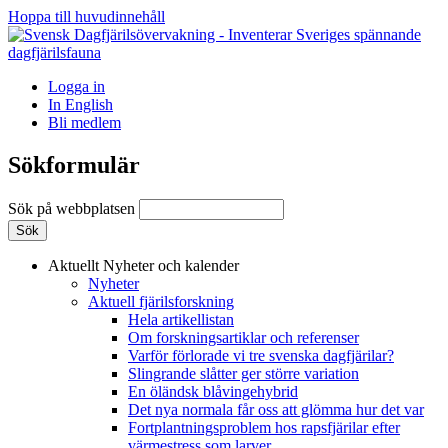
Hoppa till huvudinnehåll
Logga in
In English
Bli medlem
Sökformulär
Sök på webbplatsen
Aktuellt
Nyheter och kalender
Nyheter
Aktuell fjärilsforskning
Hela artikellistan
Om forskningsartiklar och referenser
Varför förlorade vi tre svenska dagfjärilar?
Slingrande slåtter ger större variation
En öländsk blåvingehybrid
Det nya normala får oss att glömma hur det var
Fortplantningsproblem hos rapsfjärilar efter
värmestress som larver