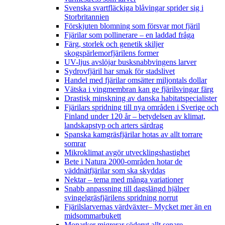
Svenska svartfläckiga blåvingar sprider sig i
Storbritannien
Förskjuten blomning som försvar mot fjäril
Fjärilar som pollinerare – en laddad fråga
Färg, storlek och genetik skiljer
skogspärlemorfjärilens former
UV-ljus avslöjar busksnabbvingens larver
Sydrovfjäril har smak för stadslivet
Handel med fjärilar omsätter miljontals dollar
Vätska i vingmembran kan ge fjärilsvingar färg
Drastisk minskning av danska habitatspecialister
Fjärilars spridning till nya områden i Sverige och
Finland under 120 år
– betydelsen av klimat,
landskapstyp och arters särdrag
Spanska kamgräsfjärilar hotas av allt torrare
somrar
Mikroklimat avgör utvecklingshastighet
Bete i Natura 2000-områden hotar de
väddnätfjärilar som ska skyddas
Nektar – tema med många variationer
Snabb anpassning till dagslängd hjälper
svingelgräsfjärilens spridning norrut
Fjärilslarvernas värdväxter– Mycket mer än en
midsommarbukett
Monarker migrerar söderut allt senare