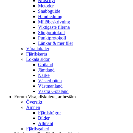
Broschyr
Metoder
Snabbguide
Handledning
Miljöbeskrivning
Viktigaste filerna
Slingprotokoll
Punktprotokoll
Länkar & mer filer
Våra lokaler
Fjärilskarta
Lokala sidor
Gotland
Jämtland
Närke
Västerbotten
Västmanland
Västra Götaland
Forum
Visa, diskutera, artbestäm
Översikt
Ämnen
Fjärilsfrågor
Bilder
Allmänt
Fjärilsgalleri