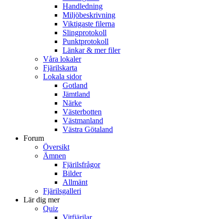
Handledning
Miljöbeskrivning
Viktigaste filerna
Slingprotokoll
Punktprotokoll
Länkar & mer filer
Våra lokaler
Fjärilskarta
Lokala sidor
Gotland
Jämtland
Närke
Västerbotten
Västmanland
Västra Götaland
Forum
Översikt
Ämnen
Fjärilsfrågor
Bilder
Allmänt
Fjärilsgalleri
Lär dig mer
Quiz
Vitfjärilar