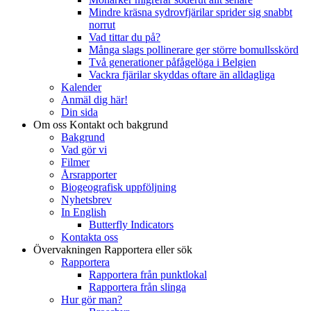
Mindre kräsna sydrovfjärilar sprider sig snabbt
norrut
Vad tittar du på?
Många slags pollinerare ger större bomullsskörd
Två generationer påfågelöga i Belgien
Vackra fjärilar skyddas oftare än alldagliga
Kalender
Anmäl dig här!
Din sida
Om oss
Kontakt och bakgrund
Bakgrund
Vad gör vi
Filmer
Årsrapporter
Biogeografisk uppföljning
Nyhetsbrev
In English
Butterfly Indicators
Kontakta oss
Övervakningen
Rapportera eller sök
Rapportera
Rapportera från punktlokal
Rapportera från slinga
Hur gör man?