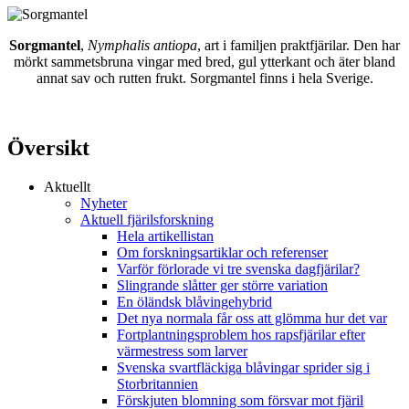
Sorgmantel
,
Nymphalis antiopa
, art i familjen praktfjärilar. Den har
mörkt sammetsbruna vingar med bred, gul ytterkant och äter bland
annat sav och rutten frukt. Sorgmantel finns i hela Sverige.
Översikt
Aktuellt
Nyheter
Aktuell fjärilsforskning
Hela artikellistan
Om forskningsartiklar och referenser
Varför förlorade vi tre svenska dagfjärilar?
Slingrande slåtter ger större variation
En öländsk blåvingehybrid
Det nya normala får oss att glömma hur det var
Fortplantningsproblem hos rapsfjärilar efter
värmestress som larver
Svenska svartfläckiga blåvingar sprider sig i
Storbritannien
Förskjuten blomning som försvar mot fjäril