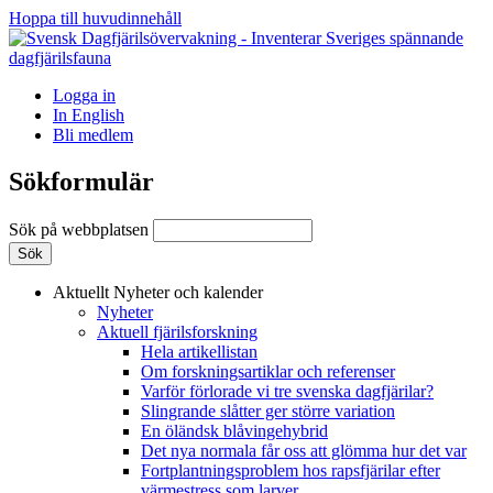
Hoppa till huvudinnehåll
Logga in
In English
Bli medlem
Sökformulär
Sök på webbplatsen
Aktuellt
Nyheter och kalender
Nyheter
Aktuell fjärilsforskning
Hela artikellistan
Om forskningsartiklar och referenser
Varför förlorade vi tre svenska dagfjärilar?
Slingrande slåtter ger större variation
En öländsk blåvingehybrid
Det nya normala får oss att glömma hur det var
Fortplantningsproblem hos rapsfjärilar efter
värmestress som larver