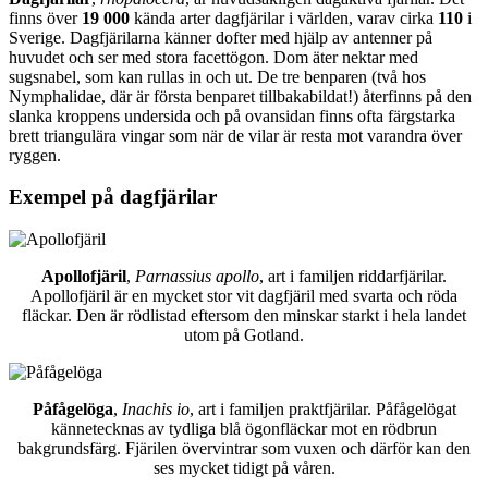
finns över
19 000
kända arter dagfjärilar i världen, varav cirka
110
i
Sverige. Dagfjärilarna känner dofter med hjälp av antenner på
huvudet och ser med stora facettögon. Dom äter nektar med
sugsnabel, som kan rullas in och ut. De tre benparen (två hos
Nymphalidae, där är första benparet tillbakabildat!) återfinns på den
slanka kroppens undersida och på ovansidan finns ofta färgstarka
brett triangulära vingar som när de vilar är resta mot varandra över
ryggen.
Exempel på dagfjärilar
Apollofjäril
,
Parnassius apollo
, art i familjen riddarfjärilar.
Apollofjäril är en mycket stor vit dagfjäril med svarta och röda
fläckar. Den är rödlistad eftersom den minskar starkt i hela landet
utom på Gotland.
Påfågelöga
,
Inachis io
, art i familjen praktfjärilar. Påfågelögat
kännetecknas av tydliga blå ögonfläckar mot en rödbrun
bakgrundsfärg. Fjärilen övervintrar som vuxen och därför kan den
ses mycket tidigt på våren.