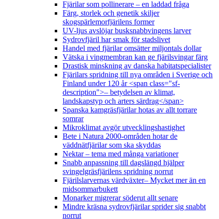
Fjärilar som pollinerare – en laddad fråga
Färg, storlek och genetik skiljer
skogspärlemorfjärilens former
UV-ljus avslöjar busksnabbvingens larver
Sydrovfjäril har smak för stadslivet
Handel med fjärilar omsätter miljontals dollar
Vätska i vingmembran kan ge fjärilsvingar färg
Drastisk minskning av danska habitatspecialister
Fjärilars spridning till nya områden i Sverige och
Finland under 120 år <span class="sf-
description">– betydelsen av klimat,
landskapstyp och arters särdrag</span>
Spanska kamgräsfjärilar hotas av allt torrare
somrar
Mikroklimat avgör utvecklingshastighet
Bete i Natura 2000-områden hotar de
väddnätfjärilar som ska skyddas
Nektar – tema med många variationer
Snabb anpassning till dagslängd hjälper
svingelgräsfjärilens spridning norrut
Fjärilslarvernas värdväxter– Mycket mer än en
midsommarbukett
Monarker migrerar söderut allt senare
Mindre kräsna sydrovfjärilar sprider sig snabbt
norrut