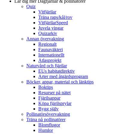
Lär dig mer
Dagfjärilar & pollinatörer
Quiz
Vitfjärilar
Träna raps/kål/rov
VitfjärilarSpeed
Juvela vingar
Quizarkiv
Annan övervakning
Regionalt
Faunaväkteri
Internationellt
Atlasprojekt
Naturvård och fjärilar
EUs habitatdirektiv
Arter med åtgärdsprogram
Böcker, appar, material och länktips
Boktips
Resurser på nätet
Fjärilsappar
Köpa fjärilsprylar
Bygg själv
Pollinatörsövervakning
Träna på pollinatörer
Blomflugor
Humlor