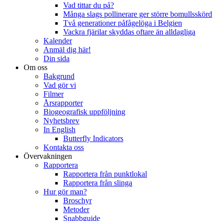
Vad tittar du på?
Många slags pollinerare ger större bomullsskörd
Två generationer påfågelöga i Belgien
Vackra fjärilar skyddas oftare än alldagliga
Kalender
Anmäl dig här!
Din sida
Om oss
Bakgrund
Vad gör vi
Filmer
Årsrapporter
Biogeografisk uppföljning
Nyhetsbrev
In English
Butterfly Indicators
Kontakta oss
Övervakningen
Rapportera
Rapportera från punktlokal
Rapportera från slinga
Hur gör man?
Broschyr
Metoder
Snabbguide