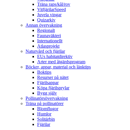
Träna raps/kål/rov
VitfjärilarSpeed
Juvela vingar
Quizarkiv
Annan övervakning
Regionalt
Faunaväkteri
Internationellt
Atlasprojekt
Naturvård och fjärilar
EUs habitatdirektiv
Arter med åtgärdsprogram
Böcker, appar, material och länktips
Boktips
Resurser på nätet
Fjärilsappar
Köpa fjärilsprylar
Bygg själv
Pollinatörsövervakning
Träna på pollinatörer
Blomflugor
Humlor
Solitärbin
Fjärilar