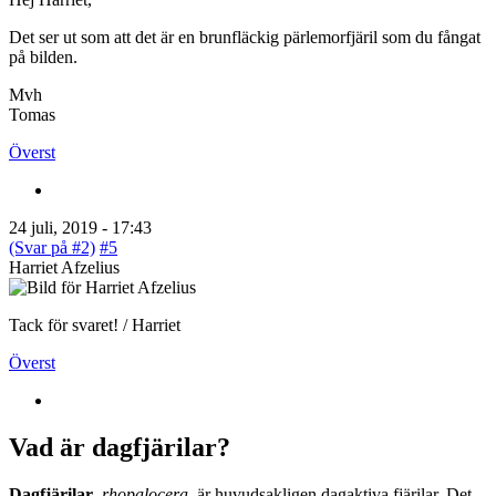
Det ser ut som att det är en brunfläckig pärlemorfjäril som du fångat
på bilden.
Mvh
Tomas
Överst
24 juli, 2019 - 17:43
(Svar på #2)
#5
Harriet Afzelius
Tack för svaret! / Harriet
Överst
Vad är dagfjärilar?
Dagfjärilar
,
rhopalocera
, är huvudsakligen dagaktiva fjärilar. Det