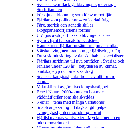
Svenska svartfläckiga blåvingar sprider sig i
Storbritannien
Förskjuten blomning som försvar mot fjäril
Fjärilar som pollinerare – en laddad fråga
Färg, storlek och genetik skiljer
skogspärlemorfjärilens former
UV-ljus avslöjar busksnabbvingens larver
Sydrovfjäril har smak för stadslivet
Handel med fjärilar omsätter miljontals dollar
Vätska i vingmembran kan ge fjärilsvingar färg
Drastisk minskning av danska habitatspecialister
Fjärilars spridning till nya områden i Sverige och
Finland under 120 år
– betydelsen av klimat,
landskapstyp och arters särdrag
Spanska kamgräsfjärilar hotas av allt torrare
somrar
Mikroklimat avgör utvecklingshastighet
Bete i Natura 2000-områden hotar de
väddnätfjärilar som ska skyddas
Nektar – tema med många variationer
Snabb anpassning till dagslängd hjälper
svingelgräsfjärilens spridning norrut
Fjärilslarvernas värdväxter– Mycket mer än en
midsommarbukett
Monarker migrerar söderut allt senare