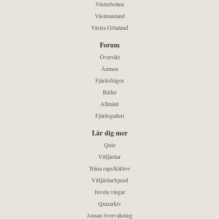
Västerbotten
Västmanland
Västra Götaland
Forum
Översikt
Ämnen
Fjärilsfrågor
Bilder
Allmänt
Fjärilsgalleri
Lär dig mer
Quiz
Vitfjärilar
Träna raps/kål/rov
VitfjärilarSpeed
Juvela vingar
Quizarkiv
Annan övervakning