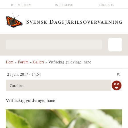
Hoppa till huvudinnehåll
BLI MEDLEM
IN ENGLISH
LOGGA IN
Sökformulär
Hem
»
Forum
»
Galleri
» Vitfläckig guldvinge, hane
21 juli, 2017 - 14:54
#1
Carolina
Vitfläckig guldvinge, hane