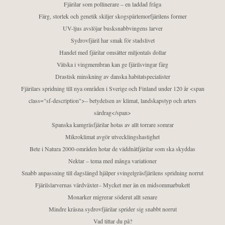
Fjärilar som pollinerare – en laddad fråga
Färg, storlek och genetik skiljer skogspärlemorfjärilens former
UV-ljus avslöjar busksnabbvingens larver
Sydrovfjäril har smak för stadslivet
Handel med fjärilar omsätter miljontals dollar
Vätska i vingmembran kan ge fjärilsvingar färg
Drastisk minskning av danska habitatspecialister
Fjärilars spridning till nya områden i Sverige och Finland under 120 år <span
class="sf-description">– betydelsen av klimat, landskapstyp och arters
särdrag</span>
Spanska kamgräsfjärilar hotas av allt torrare somrar
Mikroklimat avgör utvecklingshastighet
Bete i Natura 2000-områden hotar de väddnätfjärilar som ska skyddas
Nektar – tema med många variationer
Snabb anpassning till dagslängd hjälper svingelgräsfjärilens spridning norrut
Fjärilslarvernas värdväxter– Mycket mer än en midsommarbukett
Monarker migrerar söderut allt senare
Mindre kräsna sydrovfjärilar sprider sig snabbt norrut
Vad tittar du på?