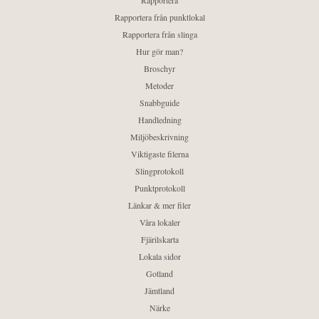
Rapportera
Rapportera från punktlokal
Rapportera från slinga
Hur gör man?
Broschyr
Metoder
Snabbguide
Handledning
Miljöbeskrivning
Viktigaste filerna
Slingprotokoll
Punktprotokoll
Länkar & mer filer
Våra lokaler
Fjärilskarta
Lokala sidor
Gotland
Jämtland
Närke