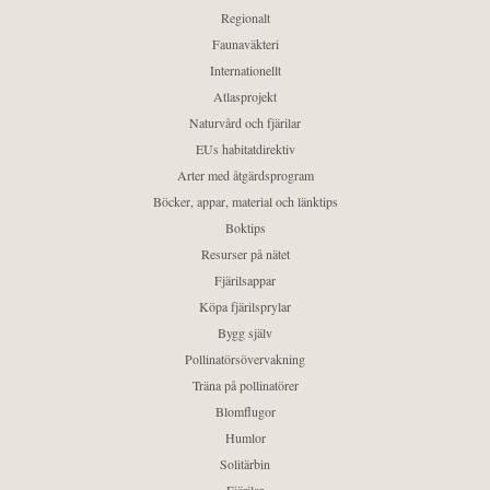
Regionalt
Faunaväkteri
Internationellt
Atlasprojekt
Naturvård och fjärilar
EUs habitatdirektiv
Arter med åtgärdsprogram
Böcker, appar, material och länktips
Boktips
Resurser på nätet
Fjärilsappar
Köpa fjärilsprylar
Bygg själv
Pollinatörsövervakning
Träna på pollinatörer
Blomflugor
Humlor
Solitärbin