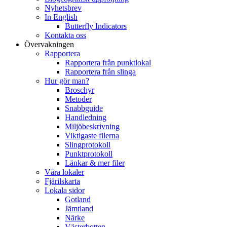
Nyhetsbrev
In English
Butterfly Indicators
Kontakta oss
Övervakningen
Rapportera
Rapportera från punktlokal
Rapportera från slinga
Hur gör man?
Broschyr
Metoder
Snabbguide
Handledning
Miljöbeskrivning
Viktigaste filerna
Slingprotokoll
Punktprotokoll
Länkar & mer filer
Våra lokaler
Fjärilskarta
Lokala sidor
Gotland
Jämtland
Närke
Västerbotten