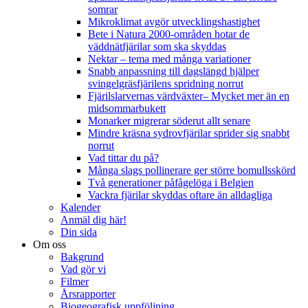
somrar
Mikroklimat avgör utvecklingshastighet
Bete i Natura 2000-områden hotar de
väddnätfjärilar som ska skyddas
Nektar – tema med många variationer
Snabb anpassning till dagslängd hjälper
svingelgräsfjärilens spridning norrut
Fjärilslarvernas värdväxter– Mycket mer än en
midsommarbukett
Monarker migrerar söderut allt senare
Mindre kräsna sydrovfjärilar sprider sig snabbt
norrut
Vad tittar du på?
Många slags pollinerare ger större bomullsskörd
Två generationer påfågelöga i Belgien
Vackra fjärilar skyddas oftare än alldagliga
Kalender
Anmäl dig här!
Din sida
Om oss
Bakgrund
Vad gör vi
Filmer
Årsrapporter
Biogeografisk uppföljning