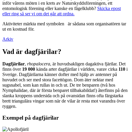
inför vårens möten i en krets av Naturskyddsföreningen, ett
entomologisk förening eller kanske en fågelklubb?
Skicka epost
eller ring så ser vi om det går att ordna.
Aktiviteter märkta med symbolen
är sådana som organisatören tar
ut en kostnad för.
Arkiv
Vad är dagfjärilar?
Dagfjärilar
,
rhopalocera
, är huvudsakligen dagaktiva fjärilar. Det
finns över
19 000
kända arter dagfjärilar i världen, varav cirka
110
i
Sverige. Dagfjärilarna känner dofter med hjälp av antenner på
huvudet och ser med stora facettögon. Dom äter nektar med
sugsnabel, som kan rullas in och ut. De tre benparen (två hos
Nymphalidae, där är första benparet tillbakabildat!) återfinns på den
slanka kroppens undersida och på ovansidan finns ofta färgstarka
brett triangulära vingar som när de vilar är resta mot varandra över
ryggen.
Exempel på dagfjärilar