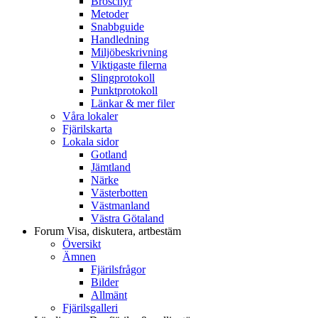
Broschyr
Metoder
Snabbguide
Handledning
Miljöbeskrivning
Viktigaste filerna
Slingprotokoll
Punktprotokoll
Länkar & mer filer
Våra lokaler
Fjärilskarta
Lokala sidor
Gotland
Jämtland
Närke
Västerbotten
Västmanland
Västra Götaland
Forum
Visa, diskutera, artbestäm
Översikt
Ämnen
Fjärilsfrågor
Bilder
Allmänt
Fjärilsgalleri