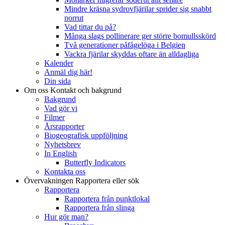
Mindre kräsna sydrovfjärilar sprider sig snabbt
norrut
Vad tittar du på?
Många slags pollinerare ger större bomullsskörd
Två generationer påfågelöga i Belgien
Vackra fjärilar skyddas oftare än alldagliga
Kalender
Anmäl dig här!
Din sida
Om oss
Kontakt och bakgrund
Bakgrund
Vad gör vi
Filmer
Årsrapporter
Biogeografisk uppföljning
Nyhetsbrev
In English
Butterfly Indicators
Kontakta oss
Övervakningen
Rapportera eller sök
Rapportera
Rapportera från punktlokal
Rapportera från slinga
Hur gör man?