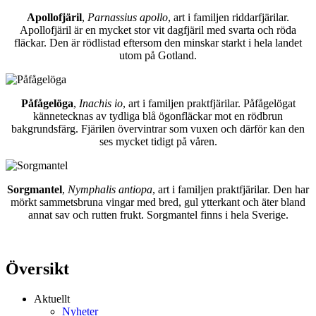
Apollofjäril
,
Parnassius apollo
, art i familjen riddarfjärilar.
Apollofjäril är en mycket stor vit dagfjäril med svarta och röda
fläckar. Den är rödlistad eftersom den minskar starkt i hela landet
utom på Gotland.
Påfågelöga
,
Inachis io
, art i familjen praktfjärilar. Påfågelögat
kännetecknas av tydliga blå ögonfläckar mot en rödbrun
bakgrundsfärg. Fjärilen övervintrar som vuxen och därför kan den
ses mycket tidigt på våren.
Sorgmantel
,
Nymphalis antiopa
, art i familjen praktfjärilar. Den har
mörkt sammetsbruna vingar med bred, gul ytterkant och äter bland
annat sav och rutten frukt. Sorgmantel finns i hela Sverige.
Översikt
Aktuellt
Nyheter