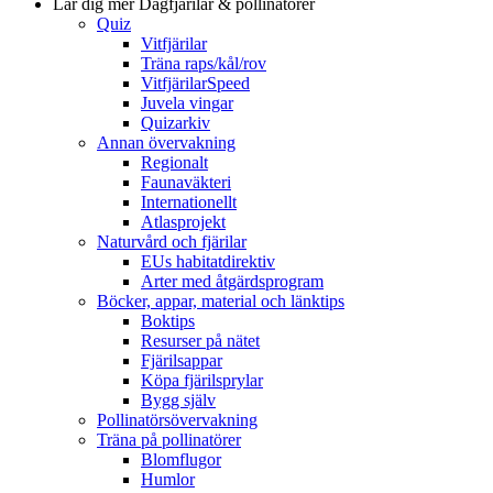
Lär dig mer
Dagfjärilar & pollinatörer
Quiz
Vitfjärilar
Träna raps/kål/rov
VitfjärilarSpeed
Juvela vingar
Quizarkiv
Annan övervakning
Regionalt
Faunaväkteri
Internationellt
Atlasprojekt
Naturvård och fjärilar
EUs habitatdirektiv
Arter med åtgärdsprogram
Böcker, appar, material och länktips
Boktips
Resurser på nätet
Fjärilsappar
Köpa fjärilsprylar
Bygg själv
Pollinatörsövervakning
Träna på pollinatörer
Blomflugor
Humlor