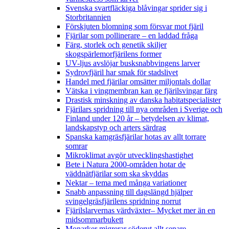
Svenska svartfläckiga blåvingar sprider sig i
Storbritannien
Förskjuten blomning som försvar mot fjäril
Fjärilar som pollinerare – en laddad fråga
Färg, storlek och genetik skiljer
skogspärlemorfjärilens former
UV-ljus avslöjar busksnabbvingens larver
Sydrovfjäril har smak för stadslivet
Handel med fjärilar omsätter miljontals dollar
Vätska i vingmembran kan ge fjärilsvingar färg
Drastisk minskning av danska habitatspecialister
Fjärilars spridning till nya områden i Sverige och
Finland under 120 år
– betydelsen av klimat,
landskapstyp och arters särdrag
Spanska kamgräsfjärilar hotas av allt torrare
somrar
Mikroklimat avgör utvecklingshastighet
Bete i Natura 2000-områden hotar de
väddnätfjärilar som ska skyddas
Nektar – tema med många variationer
Snabb anpassning till dagslängd hjälper
svingelgräsfjärilens spridning norrut
Fjärilslarvernas värdväxter– Mycket mer än en
midsommarbukett
Monarker migrerar söderut allt senare