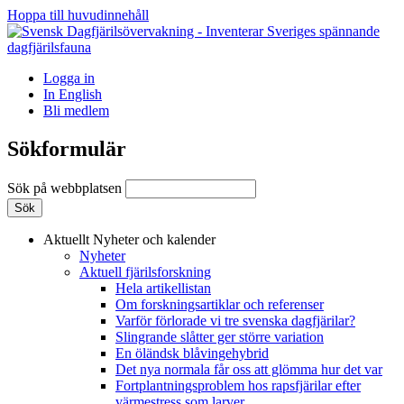
Hoppa till huvudinnehåll
Logga in
In English
Bli medlem
Sökformulär
Sök på webbplatsen
Aktuellt
Nyheter och kalender
Nyheter
Aktuell fjärilsforskning
Hela artikellistan
Om forskningsartiklar och referenser
Varför förlorade vi tre svenska dagfjärilar?
Slingrande slåtter ger större variation
En öländsk blåvingehybrid
Det nya normala får oss att glömma hur det var
Fortplantningsproblem hos rapsfjärilar efter
värmestress som larver