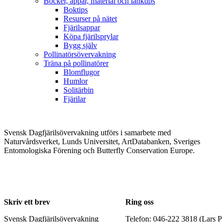
Böcker, appar, material och länktips
Boktips
Resurser på nätet
Fjärilsappar
Köpa fjärilsprylar
Bygg själv
Pollinatörsövervakning
Träna på pollinatörer
Blomflugor
Humlor
Solitärbin
Fjärilar
Svensk Dagfjärilsövervakning utförs i samarbete med
Naturvårdsverket, Lunds Universitet, ArtDatabanken, Sveriges
Entomologiska Förening och Butterfly Conservation Europe.
Skriv ett brev
Ring oss
Svensk Dagfjärilsövervakning
Telefon: 046-222 3818 (Lars P