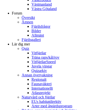
Västmanland
Västra Götaland
Forum
Översikt
Ämnen
Fjärilsfrågor
Bilder
Allmänt
Fjärilsgalleri
Lär dig mer
Quiz
Vitfjärilar
Träna raps/kål/rov
VitfjärilarSpeed
Juvela vingar
Quizarkiv
Annan övervakning
Regionalt
Faunaväkteri
Internationellt
Atlasprojekt
Naturvård och fjärilar
EUs habitatdirektiv
Arter med åtgärdsprogram