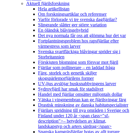
Aktuell fjärilsforskning
Hela artikellistan
Om forskningsartiklar och referenser
Varför förlorade vi tre svenska dagfjärilar?
Slingrande slåtter ger större variation
En öländsk blåvingehybrid
Det nya normala får oss att glömma hur det var
Fortplantningsproblem hos rapsfjärilar efter
värmestress som larver
Svenska svartfläckiga blåvingar sprider sig i
Storbritannien
Förskjuten blomning som försvar mot fjäril
Fjärilar som pollinerare – en laddad fråga
Färg, storlek och genetik skiljer
skogspärlemorfjärilens former
UV-ljus avslöjar busksnabbvingens larver
Sydrovfjäril har smak för stadslivet
Handel med fjärilar omsätter miljontals dollar
Vätska i vingmembran kan ge fjärilsvingar färg
Drastisk minskning av danska habitatspecialister
Fjärilars spridning till nya områden i Sverige och
Finland under 120 år <span class="sf-
description">– betydelsen av klimat,
landskapstyp och arters särdrag</span>
Spanska kamgräsfjärilar hotas av allt torrare