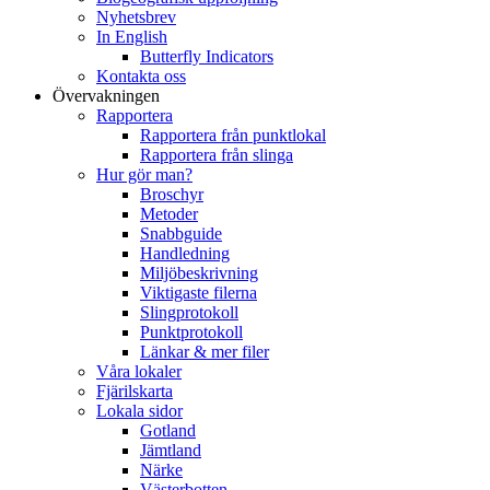
Nyhetsbrev
In English
Butterfly Indicators
Kontakta oss
Övervakningen
Rapportera
Rapportera från punktlokal
Rapportera från slinga
Hur gör man?
Broschyr
Metoder
Snabbguide
Handledning
Miljöbeskrivning
Viktigaste filerna
Slingprotokoll
Punktprotokoll
Länkar & mer filer
Våra lokaler
Fjärilskarta
Lokala sidor
Gotland
Jämtland
Närke
Västerbotten