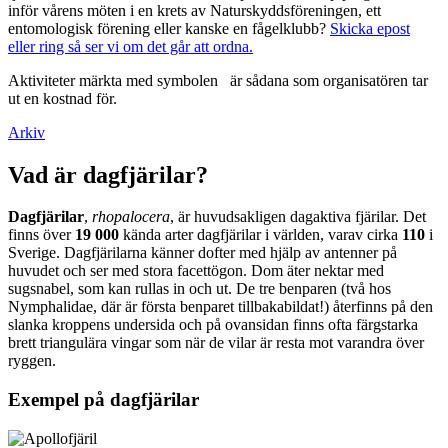
inför vårens möten i en krets av Naturskyddsföreningen, ett
entomologisk förening eller kanske en fågelklubb?
Skicka epost
eller ring så ser vi om det går att ordna.
Aktiviteter märkta med symbolen
är sådana som organisatören tar
ut en kostnad för.
Arkiv
Vad är dagfjärilar?
Dagfjärilar
,
rhopalocera
, är huvudsakligen dagaktiva fjärilar. Det
finns över
19 000
kända arter dagfjärilar i världen, varav cirka
110
i
Sverige. Dagfjärilarna känner dofter med hjälp av antenner på
huvudet och ser med stora facettögon. Dom äter nektar med
sugsnabel, som kan rullas in och ut. De tre benparen (två hos
Nymphalidae, där är första benparet tillbakabildat!) återfinns på den
slanka kroppens undersida och på ovansidan finns ofta färgstarka
brett triangulära vingar som när de vilar är resta mot varandra över
ryggen.
Exempel på dagfjärilar