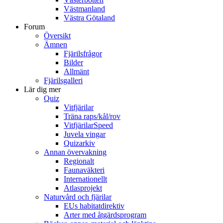
Västmanland
Västra Götaland
Forum
Översikt
Ämnen
Fjärilsfrågor
Bilder
Allmänt
Fjärilsgalleri
Lär dig mer
Quiz
Vitfjärilar
Träna raps/kål/rov
VitfjärilarSpeed
Juvela vingar
Quizarkiv
Annan övervakning
Regionalt
Faunaväkteri
Internationellt
Atlasprojekt
Naturvård och fjärilar
EUs habitatdirektiv
Arter med åtgärdsprogram