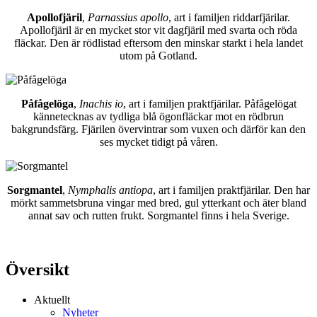
Apollofjäril
,
Parnassius apollo
, art i familjen riddarfjärilar.
Apollofjäril är en mycket stor vit dagfjäril med svarta och röda
fläckar. Den är rödlistad eftersom den minskar starkt i hela landet
utom på Gotland.
Påfågelöga
,
Inachis io
, art i familjen praktfjärilar. Påfågelögat
kännetecknas av tydliga blå ögonfläckar mot en rödbrun
bakgrundsfärg. Fjärilen övervintrar som vuxen och därför kan den
ses mycket tidigt på våren.
Sorgmantel
,
Nymphalis antiopa
, art i familjen praktfjärilar. Den har
mörkt sammetsbruna vingar med bred, gul ytterkant och äter bland
annat sav och rutten frukt. Sorgmantel finns i hela Sverige.
Översikt
Aktuellt
Nyheter