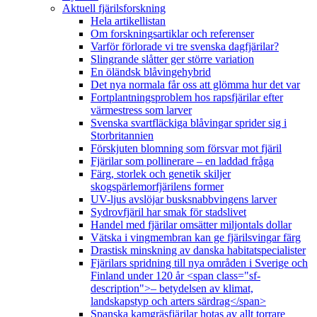
Aktuell fjärilsforskning
Hela artikellistan
Om forskningsartiklar och referenser
Varför förlorade vi tre svenska dagfjärilar?
Slingrande slåtter ger större variation
En öländsk blåvingehybrid
Det nya normala får oss att glömma hur det var
Fortplantningsproblem hos rapsfjärilar efter
värmestress som larver
Svenska svartfläckiga blåvingar sprider sig i
Storbritannien
Förskjuten blomning som försvar mot fjäril
Fjärilar som pollinerare – en laddad fråga
Färg, storlek och genetik skiljer
skogspärlemorfjärilens former
UV-ljus avslöjar busksnabbvingens larver
Sydrovfjäril har smak för stadslivet
Handel med fjärilar omsätter miljontals dollar
Vätska i vingmembran kan ge fjärilsvingar färg
Drastisk minskning av danska habitatspecialister
Fjärilars spridning till nya områden i Sverige och
Finland under 120 år <span class="sf-
description">– betydelsen av klimat,
landskapstyp och arters särdrag</span>
Spanska kamgräsfjärilar hotas av allt torrare