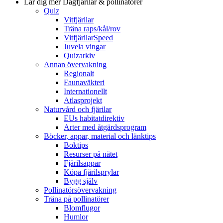
Lär dig mer
Dagfjärilar & pollinatörer
Quiz
Vitfjärilar
Träna raps/kål/rov
VitfjärilarSpeed
Juvela vingar
Quizarkiv
Annan övervakning
Regionalt
Faunaväkteri
Internationellt
Atlasprojekt
Naturvård och fjärilar
EUs habitatdirektiv
Arter med åtgärdsprogram
Böcker, appar, material och länktips
Boktips
Resurser på nätet
Fjärilsappar
Köpa fjärilsprylar
Bygg själv
Pollinatörsövervakning
Träna på pollinatörer
Blomflugor
Humlor