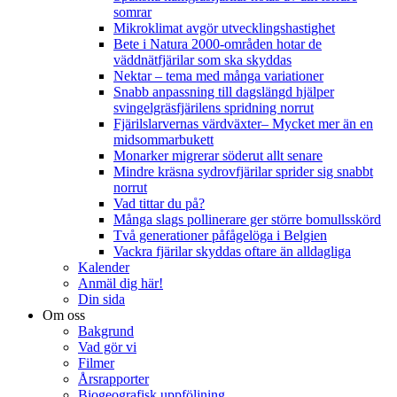
somrar
Mikroklimat avgör utvecklingshastighet
Bete i Natura 2000-områden hotar de
väddnätfjärilar som ska skyddas
Nektar – tema med många variationer
Snabb anpassning till dagslängd hjälper
svingelgräsfjärilens spridning norrut
Fjärilslarvernas värdväxter– Mycket mer än en
midsommarbukett
Monarker migrerar söderut allt senare
Mindre kräsna sydrovfjärilar sprider sig snabbt
norrut
Vad tittar du på?
Många slags pollinerare ger större bomullsskörd
Två generationer påfågelöga i Belgien
Vackra fjärilar skyddas oftare än alldagliga
Kalender
Anmäl dig här!
Din sida
Om oss
Bakgrund
Vad gör vi
Filmer
Årsrapporter
Biogeografisk uppföljning