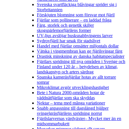
Svenska svartfläckiga blåvingar sprider sig i
Storbritannien
Förskjuten blomning som försvar mot fjäril
Fjärilar som pollinerare – en laddad fråga
Färg, storlek och genetik skiljer
skogspärlemorfjärilens former
UV-ljus avslöjar busksnabbvingens larver
Sydrovfjäril har smak för stadslivet
Handel med fjärilar omsätter miljontals dollar
Vätska i vingmembran kan ge fjärilsvingar färg
Drastisk minskning av danska habitatspecialister
Fjärilars spridning till nya områden i Sverige och
Finland under 120 år
– betydelsen av klimat,
landskapstyp och arters särdrag
Spanska kamgräsfjärilar hotas av allt torrare
somrar
Mikroklimat avgör utvecklingshastighet
Bete i Natura 2000-områden hotar de
väddnätfjärilar som ska skyddas
Nektar – tema med många variationer
Snabb anpassning till dagslängd hjälper
svingelgräsfjärilens spridning norrut
Fjärilslarvernas värdväxter– Mycket mer än en
midsommarbukett
Monarker migrerar söderut allt senare