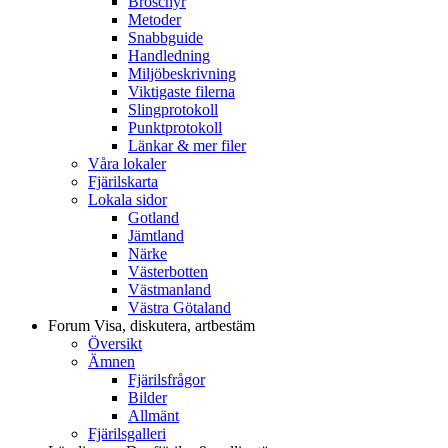
Broschyr
Metoder
Snabbguide
Handledning
Miljöbeskrivning
Viktigaste filerna
Slingprotokoll
Punktprotokoll
Länkar & mer filer
Våra lokaler
Fjärilskarta
Lokala sidor
Gotland
Jämtland
Närke
Västerbotten
Västmanland
Västra Götaland
Forum
Visa, diskutera, artbestäm
Översikt
Ämnen
Fjärilsfrågor
Bilder
Allmänt
Fjärilsgalleri