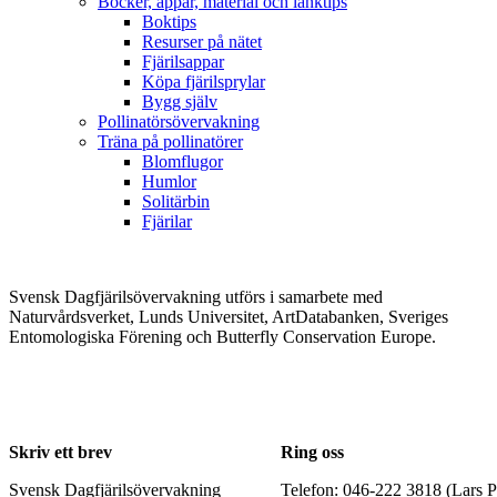
Böcker, appar, material och länktips
Boktips
Resurser på nätet
Fjärilsappar
Köpa fjärilsprylar
Bygg själv
Pollinatörsövervakning
Träna på pollinatörer
Blomflugor
Humlor
Solitärbin
Fjärilar
Svensk Dagfjärilsövervakning utförs i samarbete med
Naturvårdsverket, Lunds Universitet, ArtDatabanken, Sveriges
Entomologiska Förening och Butterfly Conservation Europe.
Skriv ett brev
Ring oss
Svensk Dagfjärilsövervakning
Telefon: 046-222 3818 (Lars P