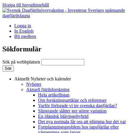
Hoppa till huvudinnehåll
Logga in
In English
Bli medlem
Sökformulär
Sök på webbplatsen
Aktuellt
Nyheter och kalender
Nyheter
Aktuell fjärilsforskning
Hela artikellistan
Om forskningsartiklar och referenser
Varför förlorade vi tre svenska dagfjärilar?
Slingrande slåtter ger större variation
En öländsk blåvingehybrid
Det nya normala får oss att glömma hur det var
Fortplantningsproblem hos rapsfjärilar efter
värmestress som larver