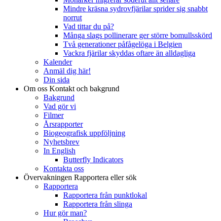
Mindre kräsna sydrovfjärilar sprider sig snabbt
norrut
Vad tittar du på?
Många slags pollinerare ger större bomullsskörd
Två generationer påfågelöga i Belgien
Vackra fjärilar skyddas oftare än alldagliga
Kalender
Anmäl dig här!
Din sida
Om oss
Kontakt och bakgrund
Bakgrund
Vad gör vi
Filmer
Årsrapporter
Biogeografisk uppföljning
Nyhetsbrev
In English
Butterfly Indicators
Kontakta oss
Övervakningen
Rapportera eller sök
Rapportera
Rapportera från punktlokal
Rapportera från slinga
Hur gör man?