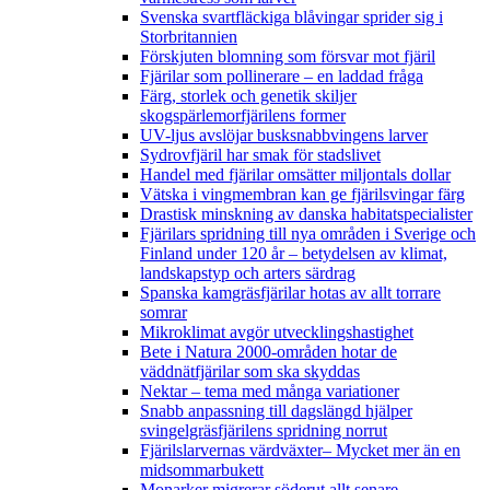
Svenska svartfläckiga blåvingar sprider sig i
Storbritannien
Förskjuten blomning som försvar mot fjäril
Fjärilar som pollinerare – en laddad fråga
Färg, storlek och genetik skiljer
skogspärlemorfjärilens former
UV-ljus avslöjar busksnabbvingens larver
Sydrovfjäril har smak för stadslivet
Handel med fjärilar omsätter miljontals dollar
Vätska i vingmembran kan ge fjärilsvingar färg
Drastisk minskning av danska habitatspecialister
Fjärilars spridning till nya områden i Sverige och
Finland under 120 år
– betydelsen av klimat,
landskapstyp och arters särdrag
Spanska kamgräsfjärilar hotas av allt torrare
somrar
Mikroklimat avgör utvecklingshastighet
Bete i Natura 2000-områden hotar de
väddnätfjärilar som ska skyddas
Nektar – tema med många variationer
Snabb anpassning till dagslängd hjälper
svingelgräsfjärilens spridning norrut
Fjärilslarvernas värdväxter– Mycket mer än en
midsommarbukett
Monarker migrerar söderut allt senare