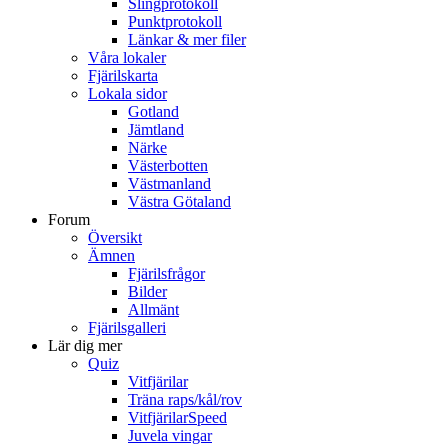
Slingprotokoll
Punktprotokoll
Länkar & mer filer
Våra lokaler
Fjärilskarta
Lokala sidor
Gotland
Jämtland
Närke
Västerbotten
Västmanland
Västra Götaland
Forum
Översikt
Ämnen
Fjärilsfrågor
Bilder
Allmänt
Fjärilsgalleri
Lär dig mer
Quiz
Vitfjärilar
Träna raps/kål/rov
VitfjärilarSpeed
Juvela vingar