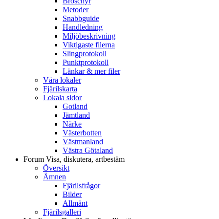
Broschyr
Metoder
Snabbguide
Handledning
Miljöbeskrivning
Viktigaste filerna
Slingprotokoll
Punktprotokoll
Länkar & mer filer
Våra lokaler
Fjärilskarta
Lokala sidor
Gotland
Jämtland
Närke
Västerbotten
Västmanland
Västra Götaland
Forum
Visa, diskutera, artbestäm
Översikt
Ämnen
Fjärilsfrågor
Bilder
Allmänt
Fjärilsgalleri