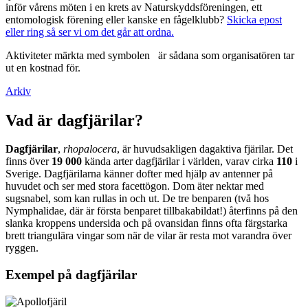
inför vårens möten i en krets av Naturskyddsföreningen, ett
entomologisk förening eller kanske en fågelklubb?
Skicka epost
eller ring så ser vi om det går att ordna.
Aktiviteter märkta med symbolen
är sådana som organisatören tar
ut en kostnad för.
Arkiv
Vad är dagfjärilar?
Dagfjärilar
,
rhopalocera
, är huvudsakligen dagaktiva fjärilar. Det
finns över
19 000
kända arter dagfjärilar i världen, varav cirka
110
i
Sverige. Dagfjärilarna känner dofter med hjälp av antenner på
huvudet och ser med stora facettögon. Dom äter nektar med
sugsnabel, som kan rullas in och ut. De tre benparen (två hos
Nymphalidae, där är första benparet tillbakabildat!) återfinns på den
slanka kroppens undersida och på ovansidan finns ofta färgstarka
brett triangulära vingar som när de vilar är resta mot varandra över
ryggen.
Exempel på dagfjärilar