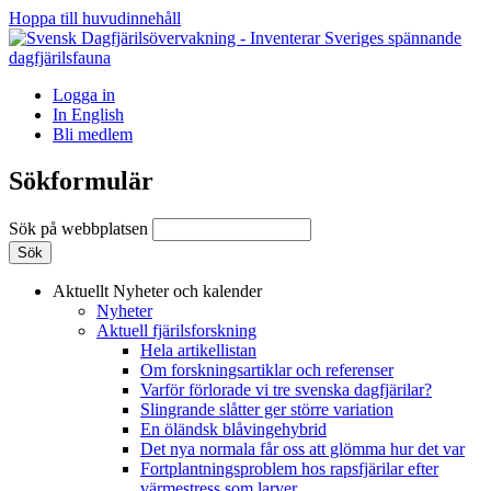
Hoppa till huvudinnehåll
Logga in
In English
Bli medlem
Sökformulär
Sök på webbplatsen
Aktuellt
Nyheter och kalender
Nyheter
Aktuell fjärilsforskning
Hela artikellistan
Om forskningsartiklar och referenser
Varför förlorade vi tre svenska dagfjärilar?
Slingrande slåtter ger större variation
En öländsk blåvingehybrid
Det nya normala får oss att glömma hur det var
Fortplantningsproblem hos rapsfjärilar efter
värmestress som larver