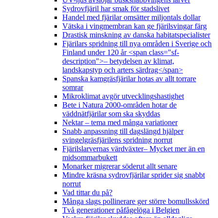
Sydrovfjäril har smak för stadslivet
Handel med fjärilar omsätter miljontals dollar
Vätska i vingmembran kan ge fjärilsvingar färg
Drastisk minskning av danska habitatspecialister
Fjärilars spridning till nya områden i Sverige och
Finland under 120 år <span class="sf-
description">– betydelsen av klimat,
landskapstyp och arters särdrag</span>
Spanska kamgräsfjärilar hotas av allt torrare
somrar
Mikroklimat avgör utvecklingshastighet
Bete i Natura 2000-områden hotar de
väddnätfjärilar som ska skyddas
Nektar – tema med många variationer
Snabb anpassning till dagslängd hjälper
svingelgräsfjärilens spridning norrut
Fjärilslarvernas värdväxter– Mycket mer än en
midsommarbukett
Monarker migrerar söderut allt senare
Mindre kräsna sydrovfjärilar sprider sig snabbt
norrut
Vad tittar du på?
Många slags pollinerare ger större bomullsskörd
Två generationer påfågelöga i Belgien