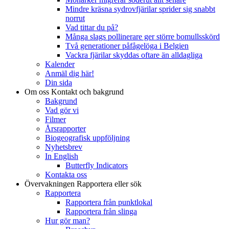
Mindre kräsna sydrovfjärilar sprider sig snabbt
norrut
Vad tittar du på?
Många slags pollinerare ger större bomullsskörd
Två generationer påfågelöga i Belgien
Vackra fjärilar skyddas oftare än alldagliga
Kalender
Anmäl dig här!
Din sida
Om oss
Kontakt och bakgrund
Bakgrund
Vad gör vi
Filmer
Årsrapporter
Biogeografisk uppföljning
Nyhetsbrev
In English
Butterfly Indicators
Kontakta oss
Övervakningen
Rapportera eller sök
Rapportera
Rapportera från punktlokal
Rapportera från slinga
Hur gör man?