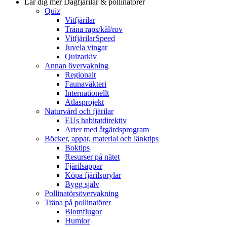
Lär dig mer
Dagfjärilar & pollinatörer
Quiz
Vitfjärilar
Träna raps/kål/rov
VitfjärilarSpeed
Juvela vingar
Quizarkiv
Annan övervakning
Regionalt
Faunaväkteri
Internationellt
Atlasprojekt
Naturvård och fjärilar
EUs habitatdirektiv
Arter med åtgärdsprogram
Böcker, appar, material och länktips
Boktips
Resurser på nätet
Fjärilsappar
Köpa fjärilsprylar
Bygg själv
Pollinatörsövervakning
Träna på pollinatörer
Blomflugor
Humlor