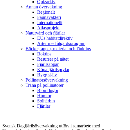
Quizarkiv
Annan övervakning
Regionalt
Faunaväkteri
Internationellt
Atlasprojekt
Naturvård och fjärilar
EUs habitatdirektiv
Arter med åtgärdsprogram
Böcker, appar, material och länktips
Boktips
Resurser på nätet
Fjärilsappar
Köpa fjärilsprylar
Bygg själv
Pollinatörsövervakning
Träna på pollinatörer
Blomflugor
Humlor
Solitärbin
Fjärilar
Svensk Dagfjärilsövervakning utförs i samarbete med