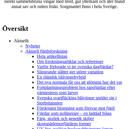
mörkt sammetsbruna vingar med bred, gul ytterkant och äter bland
annat sav och rutten frukt. Sorgmantel finns i hela Sverige.
Översikt
Aktuellt
Nyheter
Aktuell fjärilsforskning
Hela artikellistan
Om forskningsartiklar och referenser
Varför förlorade vi tre svenska dagfjärilar?
Slingrande slåtter ger större variation
En öländsk blåvingehybrid
Det nya normala får oss att glömma hur det var
Fortplantningsproblem hos rapsfjärilar efter
värmestress som larver
Svenska svartfläckiga blåvingar sprider sig i
Storbritannien
Förskjuten blomning som försvar mot fjäril
Fjärilar som pollinerare – en laddad fråga
Färg, storlek och genetik skiljer
skogspärlemorfjärilens former
UV-ljus avslöjar busksnabbvingens larver