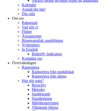
Vackra fjärilar skyddas oftare än alldagliga
Kalender
Anmäl dig här!
Din sida
Om oss
Bakgrund
Vad gör vi
Filmer
Årsrapporter
Biogeografisk uppföljning
Nyhetsbrev
In English
Butterfly Indicators
Kontakta oss
Övervakningen
Rapportera
Rapportera från punktlokal
Rapportera från slinga
Hur gör man?
Broschyr
Metoder
Snabbguide
Handledning
Miljöbeskrivning
Viktigaste filerna